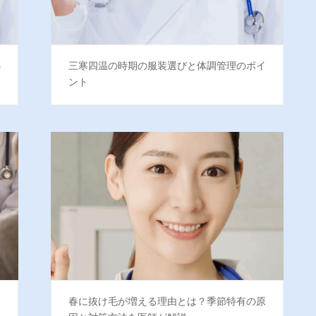
処
三寒四温の時期の服装選びと体調管理のポイ
ント
に
春に抜け毛が増える理由とは？季節特有の原