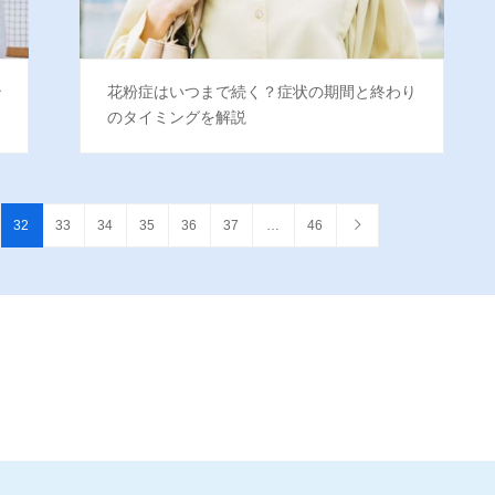
治
花粉症はいつまで続く？症状の期間と終わり
のタイミングを解説
32
33
34
35
36
37
…
46