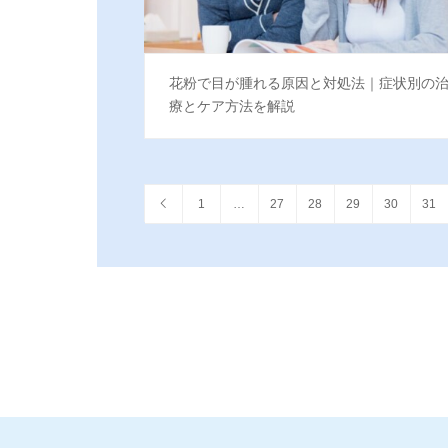
花粉で目が腫れる原因と対処法｜症状別の
療とケア方法を解説
1
…
27
28
29
30
31