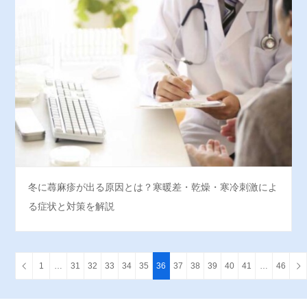
冬に蕁麻疹が出る原因とは？寒暖差・乾燥・寒冷刺激によ
る症状と対策を解説
1
…
31
32
33
34
35
36
37
38
39
40
41
…
46