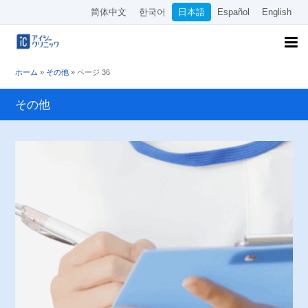
简体中文
한국어
日本語
Español
English
ホーム
»
その他
»
ページ 36
その他