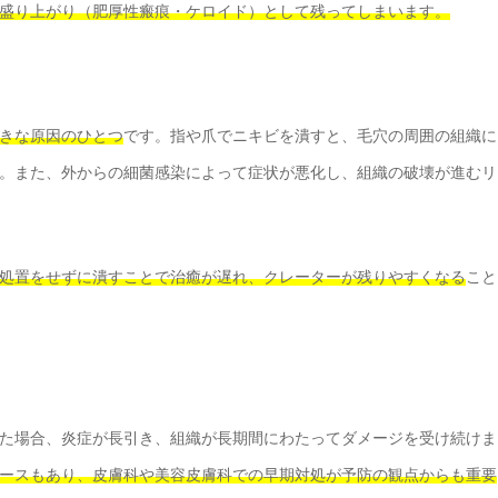
盛り上がり（肥厚性瘢痕・ケロイド）として残ってしまいます。
きな原因のひとつ
です。指や爪でニキビを潰すと、毛穴の周囲の組織に
。また、外からの細菌感染によって症状が悪化し、組織の破壊が進むリ
処置をせずに潰すことで治癒が遅れ、クレーターが残りやすくなる
こと
た場合、炎症が長引き、組織が長期間にわたってダメージを受け続けま
ースもあり、皮膚科や美容皮膚科での早期対処が予防の観点からも重要