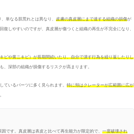
り、単なる肌荒れとは異なり、
皮膚の真皮層にまで達する組織の損傷
が
回復しやすいのですが、真皮層が傷つくと組織の再生が不完全になり、
キビや黄ニキビ）が長期間続いたり、自分で潰す行為を繰り返したりし
も、深部の組織が損傷するリスクが高まります。
しているパーツに多く見られます。
特に頬はクレーターが広範囲に広が
。
原因です。真皮層は表皮と比べて再生能力が限定的で、
一度破壊され