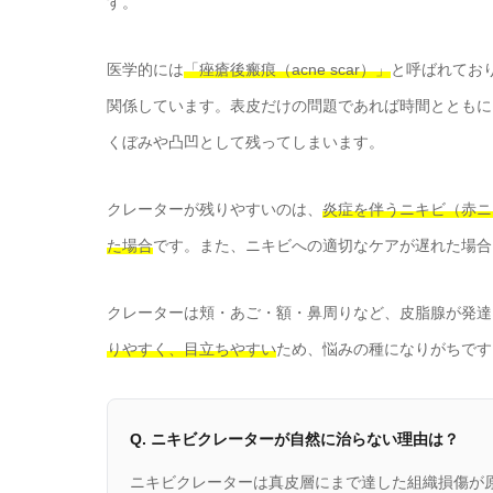
す。
医学的には
「痤瘡後瘢痕（acne scar）」
と呼ばれてお
関係しています。表皮だけの問題であれば時間とともに
くぼみや凸凹として残ってしまいます。
クレーターが残りやすいのは、
炎症を伴うニキビ（赤ニ
た場合
です。また、ニキビへの適切なケアが遅れた場合
クレーターは頬・あご・額・鼻周りなど、皮脂腺が発達
りやすく、目立ちやすい
ため、悩みの種になりがちです
Q. ニキビクレーターが自然に治らない理由は？
ニキビクレーターは真皮層にまで達した組織損傷が