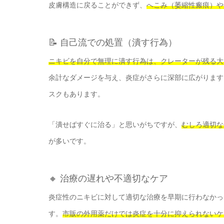
皮膚構造に戻ることができず、
へこみ（萎縮性瘢痕）や
📝 自己流での処置（潰す行為）
ニキビを自分で無理に潰す行為は、クレーターが残る大
余計なダメージを与え、炎症がさらに深部に広がります
スクもあります。
「潰せばすぐに治る」と思いがちですが、
むしろ適切な
が多いです。
🔸 治療の遅れや不適切なケア
炎症性のニキビに対して適切な治療を早期に行わなかっ
す。
市販の外用薬だけでは炎症を十分に抑えられないケ