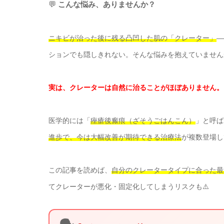
💬
こんな悩み、ありませんか？
ニキビが治った後に残る凸凹した肌の「クレーター」
—
ションでも隠しきれない。そんな悩みを抱えていません
実は、クレーターは自然に治ることがほぼありません。
医学的には「
痤瘡後瘢痕（ざそうごはんこん）
」と呼ば
進歩で、今は大幅改善が期待できる治療法
が複数登場し
この記事を読めば、
自分のクレータータイプに合った最
てクレーターが悪化・固定化してしまうリスクも⚠️