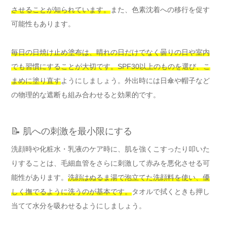
させることが知られています。
また、色素沈着への移行を促す
可能性もあります。
毎日の日焼け止め塗布は、晴れの日だけでなく曇りの日や室内
でも習慣にすることが大切です。SPF30以上のものを選び、こ
まめに塗り直す
ようにしましょう。外出時には日傘や帽子など
の物理的な遮断も組み合わせると効果的です。
📝 肌への刺激を最小限にする
洗顔時や化粧水・乳液のケア時に、肌を強くこすったり叩いた
りすることは、毛細血管をさらに刺激して赤みを悪化させる可
能性があります。
洗顔はぬるま湯で泡立てた洗顔料を使い、優
しく撫でるように洗うのが基本です。
タオルで拭くときも押し
当てて水分を吸わせるようにしましょう。