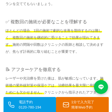
ランを立ててもらいましょう。
✅ 複数回の施術が必要なことを理解する
ほとんどの場合、1回の施術で劇的な改善を期待するのは難し
く、複数回の施術を継続的に受けることで効果が現れてきま
す。
施術の間隔や回数はクリニックの医師と相談して決めます
が、焦らず計画的に取り組むことが重要です。
📝 アフターケアを徹底する
レーザーや光治療を受けた後は、肌が敏感になっています。
施
術後の紫外線対策や保湿ケアは、治療効果を最大限に発揮する
ためにも欠かせません。
クリニックから指示されたアフターケ
アを必ず守りましょう。
電話予約
1分で入力完了
0120-780-194
簡単Web予約