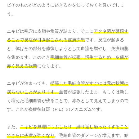
ビそのものがどのように起きるかを知っておくと良いでしょ
う。
ニキビは毛穴に皮脂や角質が詰まり、そこに
アクネ菌が繁殖す
ることで炎症が引き起こされる皮膚疾患
です。炎症が起きる
と、体はその部分を修復しようとして血流を増やし、免疫細胞
を集めます。このとき
毛細血管が拡張・増生するため、皮膚が
赤く見える状態
になります。
ニキビが治まっても、
拡張した毛細血管がすぐには元の状態に
戻らないことがあります。
血管が拡張したまま、もしくは新し
く増えた毛細血管が残ることで、赤みとして見えてしまうので
す。これが炎症後紅斑（PIE）のメカニズムです。
また、
ニキビを無理につぶしたり、繰り返し触ったりすること
でさらに炎症が強くなり
、毛細血管のダメージが増えます。結