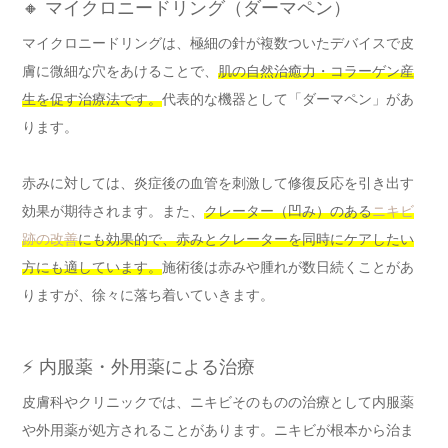
🔸 マイクロニードリング（ダーマペン）
マイクロニードリングは、極細の針が複数ついたデバイスで皮
膚に微細な穴をあけることで、
肌の自然治癒力・コラーゲン産
生を促す治療法です。
代表的な機器として「ダーマペン」があ
ります。
赤みに対しては、炎症後の血管を刺激して修復反応を引き出す
効果が期待されます。また、
クレーター（凹み）のある
ニキビ
跡の改善
にも効果的で、赤みとクレーターを同時にケアしたい
方にも適しています。
施術後は赤みや腫れが数日続くことがあ
りますが、徐々に落ち着いていきます。
⚡ 内服薬・外用薬による治療
皮膚科やクリニックでは、ニキビそのものの治療として内服薬
や外用薬が処方されることがあります。ニキビが根本から治ま