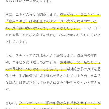
立ちやすいケースがあります。
次に、ニキビの程度も関係します。
炎症が強い「赤ニキビ」や
「膿みニキビ」は毛細血管のダメージが大きくなりやすいた
め、炎症後の赤みが残りやすい傾向があります。
一方で、白ニ
キビや黒ニキビなど炎症を伴わないものは赤みになりにくいと
されています。
また、スキンケアの方法も大きく影響します。洗顔時の摩擦
や、ニキビを繰り返しつぶす行為、
紫外線ケアの不足などが赤
みの長期化につながることがあります。
紫外線は肌の炎症を悪
化させ、毛細血管の回復を遅らせるとされているため、日常的
な日焼け対策が不足している方は赤みが長引きやすいと言えま
す。
さらに、
ターンオーバー（肌の細胞が入れ替わるサイクル）が