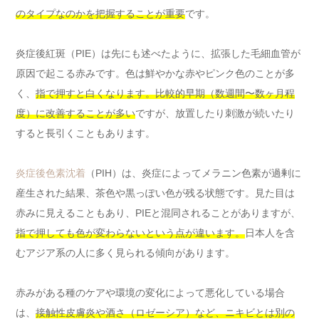
のタイプなのかを把握することが重要
です。
炎症後紅斑（PIE）は先にも述べたように、拡張した毛細血管が
原因で起こる赤みです。色は鮮やかな赤やピンク色のことが多
く、
指で押すと白くなります。比較的早期（数週間〜数ヶ月程
度）に改善することが多い
ですが、放置したり刺激が続いたり
すると長引くこともあります。
炎症後色素沈着
（PIH）は、炎症によってメラニン色素が過剰に
産生された結果、茶色や黒っぽい色が残る状態です。見た目は
赤みに見えることもあり、PIEと混同されることがありますが、
指で押しても色が変わらないという点が違います。
日本人を含
むアジア系の人に多く見られる傾向があります。
赤みがある種のケアや環境の変化によって悪化している場合
は、
接触性皮膚炎や酒さ（ロゼーシア）など、ニキビとは別の