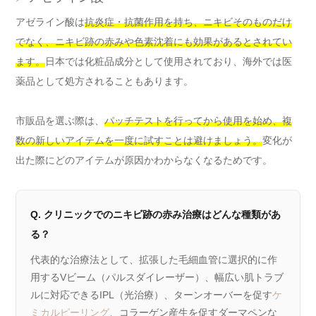
アゼライン酸は
抗炎症・抗菌作用を持ち、ニキビそのものだけ
でなく、ニキビ跡の赤みや色素沈着にも効果があるとされてい
ます。
日本では化粧品成分として使用されており、海外では医
薬品として処方されることもあります。
市販品を選ぶ際は、
パッチテストを行ってから使用を始め、複
数の新しいアイテムを一度に試すことは避けましょう。
変化が
出た際にどのアイテムが原因かわからなくなるためです。
Q. クリニックでのニキビ跡の赤み治療はどんな種類があ
る？
代表的な治療法として、拡張した毛細血管に選択的に作
用するVビーム（パルスダイレーザー）、幅広い肌トラブ
ルに対応できるIPL（光治療）、ターンオーバーを促す
ケ
ミカルピーリング
、コラーゲン産生を促すダーマペンな