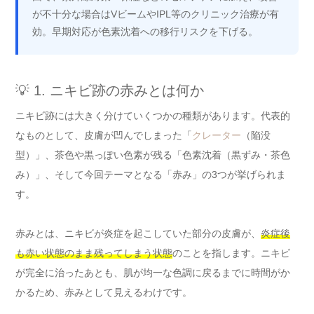
が不十分な場合はVビームやIPL等のクリニック治療が有
効。早期対応が色素沈着への移行リスクを下げる。
💡 1. ニキビ跡の赤みとは何か
ニキビ跡には大きく分けていくつかの種類があります。代表的
なものとして、皮膚が凹んでしまった「
クレーター
（陥没
型）」、茶色や黒っぽい色素が残る「色素沈着（黒ずみ・茶色
み）」、そして今回テーマとなる「赤み」の3つが挙げられま
す。
赤みとは、ニキビが炎症を起こしていた部分の皮膚が、
炎症後
も赤い状態のまま残ってしまう状態
のことを指します。ニキビ
が完全に治ったあとも、肌が均一な色調に戻るまでに時間がか
かるため、赤みとして見えるわけです。