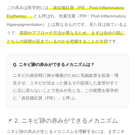
この赤みは医学的には
「炎症後紅斑（PIE：Post-Inflammatory
Erythema）」
とも呼ばれ、色素沈着（PIH：Post-Inflammatory
Hyperpigmentation）とは異なるものです。見た目は似ているよ
うで、
原因やアプローチ方法が異なるため、まずは自分の肌に
どちらの状態が起きているのかを把握することが大切
です。
Q. ニキビ跡の赤みができるメカニズムは？
ニキビの炎症時に体が修復のために毛細血管を拡張・増
生させ、ニキビが治まった後もその拡張した血管がすぐ
に元に戻らないことで赤みが生じる。この状態を医学的
に「炎症後紅斑（PIE）」と呼ぶ。
📌 2. ニキビ跡の赤みができるメカニズム
ニキビ跡の赤みが生じるメカニズムを理解するには、まずニキ