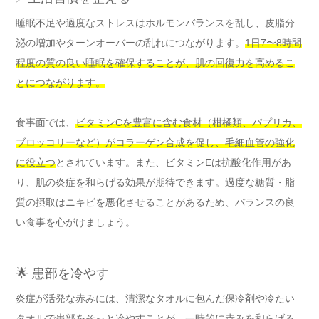
睡眠不足や過度なストレスはホルモンバランスを乱し、皮脂分
泌の増加やターンオーバーの乱れにつながります。
1日7〜8時間
程度の質の良い睡眠を確保することが、肌の回復力を高めるこ
とにつながります。
食事面では、
ビタミンCを豊富に含む食材（柑橘類、パプリカ、
ブロッコリーなど）がコラーゲン合成を促し、毛細血管の強化
に役立つ
とされています。また、ビタミンEは抗酸化作用があ
り、肌の炎症を和らげる効果が期待できます。過度な糖質・脂
質の摂取はニキビを悪化させることがあるため、バランスの良
い食事を心がけましょう。
🌟 患部を冷やす
炎症が活発な赤みには、清潔なタオルに包んだ保冷剤や冷たい
タオルで患部をそっと冷やすことが、一時的に赤みを和らげる