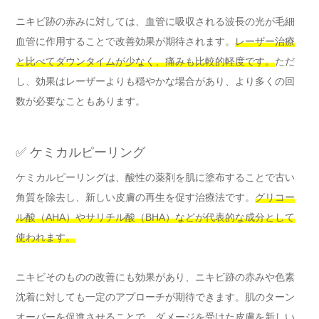
ニキビ跡の赤みに対しては、血管に吸収される波長の光が毛細
血管に作用することで改善効果が期待されます。
レーザー治療
と比べてダウンタイムが少なく、痛みも比較的軽度です。
ただ
し、効果はレーザーよりも穏やかな場合があり、より多くの回
数が必要なこともあります。
✅ ケミカルピーリング
ケミカルピーリングは、酸性の薬剤を肌に塗布することで古い
角質を除去し、新しい皮膚の再生を促す治療法です。
グリコー
ル酸（AHA）やサリチル酸（BHA）などが代表的な成分として
使われます。
ニキビそのものの改善にも効果があり、ニキビ跡の赤みや色素
沈着に対しても一定のアプローチが期待できます。肌のターン
オーバーを促進させることで、ダメージを受けた皮膚を新しい