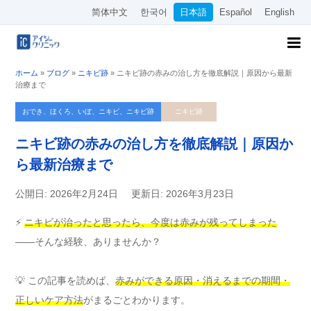
简体中文
한국어
日本語
Español
English
ホーム
»
ブログ
»
ニキビ跡
»
ニキビ跡の赤みの治し方を徹底解説｜原因から最新
治療まで
おでき、ほくろ、いぼ、ニキビ、ニキビ跡
ニキビ跡
ニキビ跡の赤みの治し方を徹底解説｜原因か
ら最新治療まで
公開日: 2026年2月24日
更新日: 2026年3月23日
⚡
ニキビが治ったと思ったら、今度は赤みが残ってしまった
――そんな経験、ありませんか？
💡 この記事を読めば、
赤みができる原因・消えるまでの期間・
正しいケア方法
がまるごとわかります。