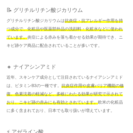
📝 グリチルリチン酸ジカリウム
グリチルリチン酸ジカリウムは
抗炎症・抗アレルギー作用を持
つ成分で、化粧品や医薬部外品の洗顔料・化粧水などに使われ
ています。
炎症による赤みを落ち着かせる効果が期待でき、ニ
キビ跡ケア商品に配合されていることが多いです。
🔸 ナイアシンアミド
近年、スキンケア成分として注目されているナイアシンアミド
は、ビタミンB3の一種です。
抗炎症作用や皮膚バリア機能の修
復、色素沈着の軽減など、多岐にわたる効果が研究で示されて
おり、ニキビ跡の赤みにも有効とされています。
欧米の化粧品
に多く含まれており、日本でも取り扱いが増えています。
⚡ アゼライン酸