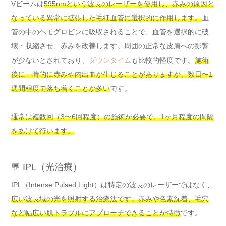
Vビームは
595nmという波長のレーザーを使用し、赤みの原因と
なっている異常に拡張した毛細血管に選択的に作用します。
血
管の中のヘモグロビンに吸収されることで、血管を選択的に破
壊・収縮させ、赤みを改善します。周囲の正常な皮膚への影響
が少ないとされており、
ダウンタイム
も比較的軽度です。
施術
後に一時的に赤みや内出血が生じることがありますが、数日〜1
週間程度で落ち着くことが多い
です。
通常は複数回（3〜6回程度）の施術が必要で、1ヶ月程度の間隔
をあけて行います。
💬 IPL（光治療）
IPL（Intense Pulsed Light）は特定の波長のレーザーではなく、
広い波長域の光を照射する治療法です。赤みや色素沈着、毛穴
など幅広い肌トラブルにアプローチできることが特徴
です。