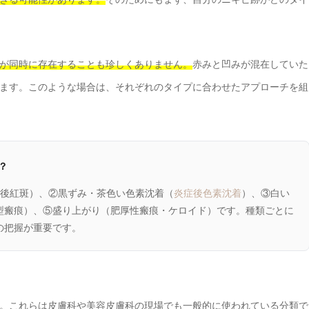
が同時に存在することも珍しくありません。
赤みと凹みが混在していた
ます。このような場合は、それぞれのタイプに合わせたアプローチを組
？
症後紅斑）、②黒ずみ・茶色い色素沈着（
炎症後色素沈着
）、③白い
型瘢痕）、⑤盛り上がり（肥厚性瘢痕・ケロイド）です。種類ごとに
の把握が重要です。
。これらは皮膚科や美容皮膚科の現場でも一般的に使われている分類で