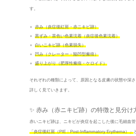
す。
赤み（炎症後紅斑・赤ニキビ跡）
黒ずみ・茶色い色素沈着（炎症後色素沈着）
白いニキビ跡（色素脱失）
凹み（クレーター・陥凹型瘢痕）
盛り上がり（肥厚性瘢痕・ケロイド）
それぞれの種類によって、原因となる皮膚の状態や深さ
詳しく見ていきます。
✨ 赤み（赤ニキビ跡）の特徴と見分け
赤いニキビ跡は、ニキビが炎症を起こした後に毛細血管
「炎症後紅斑（PIE：Post-Inflammatory Erythema）」