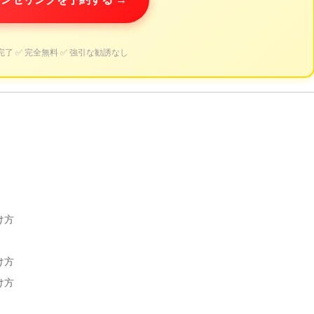
完了 ✅ 完全無料 ✅ 強引な勧誘なし
け方
け方
け方