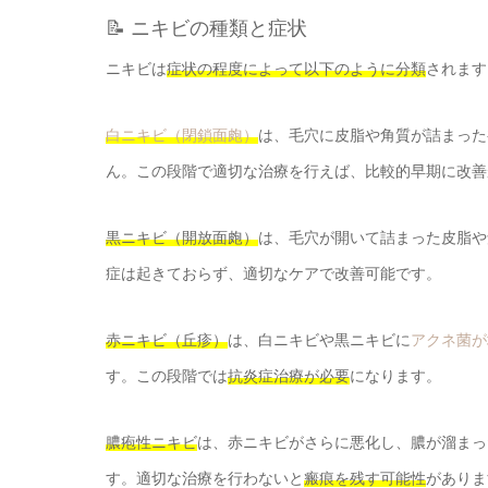
📝 ニキビの種類と症状
ニキビは
症状の程度によって以下のように分類
されます
白ニキビ（閉鎖面皰）
は、毛穴に皮脂や角質が詰まった
ん。この段階で適切な治療を行えば、比較的早期に改善
黒ニキビ（開放面皰）
は、毛穴が開いて詰まった皮脂や
症は起きておらず、適切なケアで改善可能です。
赤ニキビ（丘疹）
は、白ニキビや黒ニキビに
アクネ菌が
す。この段階では
抗炎症治療が必要
になります。
膿疱性ニキビ
は、赤ニキビがさらに悪化し、膿が溜まっ
す。適切な治療を行わないと
瘢痕を残す可能性
がありま