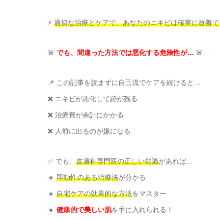
⚡
適切な治療とケアで、あなたのニキビは確実に改善で
🚨
でも、間違った方法では悪化する危険性が…
🚨
📌 この記事を読まずに自己流でケアを続けると…
❌ ニキビが悪化して跡が残る
❌ 治療費が余計にかかる
❌ 人前に出るのが嫌になる
✅ でも、
皮膚科専門医の正しい知識
があれば…
🔸
即効性のある治療法
が分かる
🔸
自宅ケアの効果的な方法
をマスター
🔸
健康的で美しい肌
を手に入れられる！