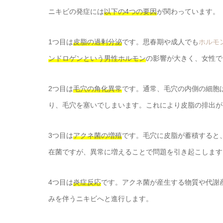
ニキビの発症には
以下の4つの要因
が関わっています。
1つ目は
皮脂の過剰分泌
です。思春期や成人でも
ホルモ
ンドロゲンという男性ホルモン
の影響が大きく、女性で
2つ目は
毛穴の角化異常
です。通常、毛穴の内側の細胞
り、毛穴を塞いでしまいます。これにより皮脂の排出が
3つ目は
アクネ菌の増殖
です。毛穴に皮脂が蓄積すると
在菌ですが、異常に増えることで問題を引き起こします
4つ目は
炎症反応
です。アクネ菌が産生する物質や代謝
みを伴うニキビへと進行します。