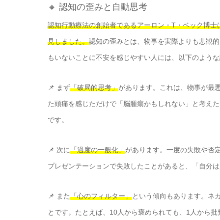
🔸 認知の歪みと自動思考
認知行動療法の創始者であるアーロン・T・ベック博士
見しました。
認知の歪みとは、物事を実際よりも悲観的
もいないことに不安を感じやすい人には、以下のような
📌 まず
「破局的思考」
があります。これは、物事が最
た頭痛を感じただけで「脳腫瘍かもしれない」と考えた
です。
📌 次に
「過度の一般化」
があります。一度の失敗や否
プレゼンテーションで失敗したことがあると、「自分は
📌 また
「心のフィルター」
という傾向もあります。ネ
とです。たとえば、10人から褒められても、1人から