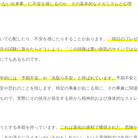
いない出来事」に不安を感じるのか、その基本的なメカニズムと心理
いて心配したり、不安を感じたりすることがあります。
「明日のプレゼ
月の試験に落ちたらどうしよう」「この頭痛は重い病気のサインではな
にでもあるものです。
学的には「予期不安」や「先取り不安」と呼ばれています。
予期不安と
安や恐れのことを指します。特定の事象が起こる前に、その事象に関連
もので、実際にその状況が発生する前から精神的および身体的なストレ
うとする本能を持っています。
これは進化の過程で獲得された、危険か
「あの茂みにライオンがいるかもしれない」という予測能力は生存に直