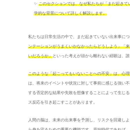
✨
このセクションでは、なぜ私たちが「まだ起きて
学的な背景について詳しく解説します。
私たちは日常生活の中で、まだ起きていない出来事につ
ンテーションがうまくいかなかったらどうしよう」「来
いだろうか」
といった考えが頭から離れない経験は、誰
このような「起こってもいないことへの不安」は、心理
は、将来のイベントや状況に対して事前に感じる強い不
する否定的な結果や失敗を想像することによって生じる
ス反応を引き起こすことがあります。
人間の脳は、未来の出来事を予測し、リスクを回避しよ
ら身を守るための重要な機能です。
原始時代であれば、