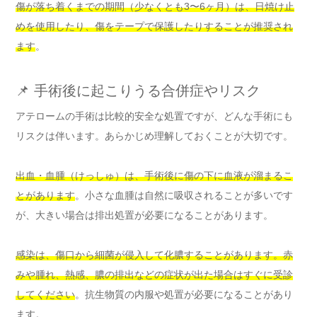
傷が落ち着くまでの期間（少なくとも3〜6ヶ月）は、日焼け止
めを使用したり、傷をテープで保護したりすることが推奨され
ます
。
📌 手術後に起こりうる合併症やリスク
アテロームの手術は比較的安全な処置ですが、どんな手術にも
リスクは伴います。あらかじめ理解しておくことが大切です。
出血・血腫（けっしゅ）は、手術後に傷の下に血液が溜まるこ
とがあります
。小さな血腫は自然に吸収されることが多いです
が、大きい場合は排出処置が必要になることがあります。
感染は、傷口から細菌が侵入して化膿することがあります。赤
みや腫れ、熱感、膿の排出などの症状が出た場合はすぐに受診
してください
。抗生物質の内服や処置が必要になることがあり
ます。