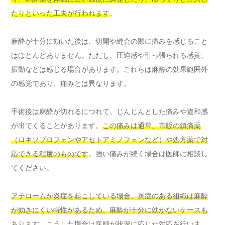
たりといった工夫が行われます
。
麻酔が十分に効いた後は、切開や縫合の際に痛みを感じること
はほとんどありません。ただし、圧迫感や引っ張られる感覚、
振動などは感じる場合があります。これらは麻酔の効果範囲外
の感覚であり、痛みとは異なります。
手術後は麻酔が切れるにつれて、じんじんとした痛みや違和感
が出てくることがあります。
この痛みは通常、市販の鎮痛薬
（ロキソプロフェンやアセトアミノフェンなど）や処方薬で対
応できる程度のものです
。強い痛みが続く場合は医師に相談し
てください。
アテロームが炎症を起こしている場合、炎症のある組織は麻酔
が効きにくい特性があるため、麻酔が十分に効かないケースも
あります
。こうした場合は医師が状況に応じた対応を行いま