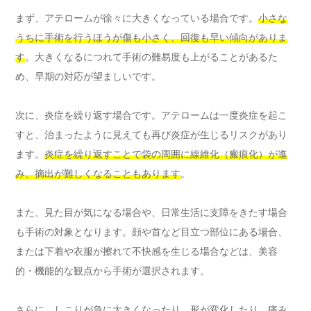
まず、アテロームが徐々に大きくなっている場合です。
小さな
うちに手術を行うほうが傷も小さく、回復も早い傾向がありま
す
。大きくなるにつれて手術の難易度も上がることがあるた
め、早期の対応が望ましいです。
次に、炎症を繰り返す場合です。アテロームは一度炎症を起こ
すと、治まったように見えても再び炎症が生じるリスクがあり
ます。
炎症を繰り返すことで袋の周囲に線維化（瘢痕化）が進
み、摘出が難しくなることもあります
。
また、見た目が気になる場合や、日常生活に支障をきたす場合
も手術の対象となります。顔や首など目立つ部位にある場合、
または下着や衣服が擦れて不快感を生じる場合などは、美容
的・機能的な観点から手術が選択されます。
さらに、
しこりが急に大きくなったり、形が変化したり、痛み