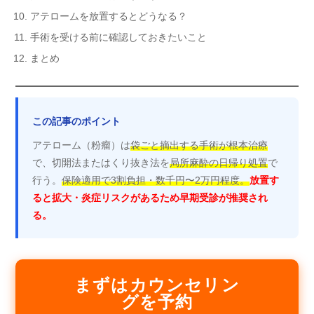
アテロームを放置するとどうなる？
手術を受ける前に確認しておきたいこと
まとめ
この記事のポイント
アテローム（粉瘤）は
袋ごと摘出する手術が根本治療
で、切開法またはくり抜き法を
局所麻酔の日帰り処置
で
行う。
保険適用で3割負担・数千円〜2万円程度。
放置す
ると拡大・炎症リスクがあるため早期受診が推奨され
る。
まずはカウンセリン
グを予約