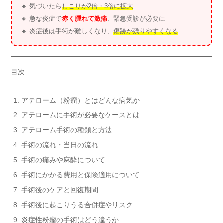
🔸 気づいたら
しこりが2倍・3倍に拡大
🔸 急な炎症で
赤く腫れて激痛
、緊急受診が必要に
🔸 炎症後は手術が難しくなり、
傷跡が残りやすくなる
目次
アテローム（粉瘤）とはどんな病気か
アテロームに手術が必要なケースとは
アテローム手術の種類と方法
手術の流れ・当日の流れ
手術の痛みや麻酔について
手術にかかる費用と保険適用について
手術後のケアと回復期間
手術後に起こりうる合併症やリスク
炎症性粉瘤の手術はどう違うか