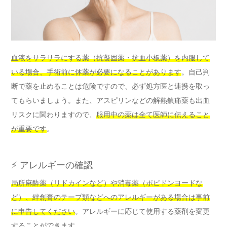
血液をサラサラにする薬（抗凝固薬・抗血小板薬）を内服して
いる場合、手術前に休薬が必要になることがあります
。自己判
断で薬を止めることは危険ですので、必ず処方医と連携を取っ
てもらいましょう。また、アスピリンなどの解熱鎮痛薬も出血
リスクに関わりますので、
服用中の薬は全て医師に伝えること
が重要です
。
⚡ アレルギーの確認
局所麻酔薬（リドカインなど）や消毒薬（ポビドンヨードな
ど）、絆創膏のテープ類などへのアレルギーがある場合は事前
に申告してください
。アレルギーに応じて使用する薬剤を変更
することができます。