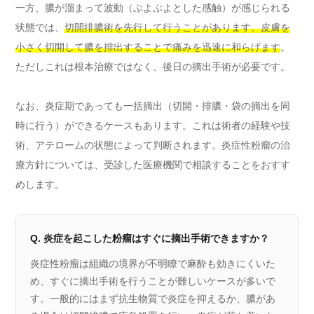
一方、膿が溜まって波動（ぶよぶよとした感触）が感じられる
状態では、
切開排膿術を先行して行うことがあります。皮膚を
小さく切開して膿を排出することで痛みを迅速に和らげます
。
ただしこれは根本治療ではなく、後日の摘出手術が必要です。
なお、炎症期であっても一括摘出（切開・排膿・袋の摘出を同
時に行う）ができるケースもあります。これは術者の経験や技
術、アテロームの状態によって判断されます。炎症性粉瘤の治
療方針については、受診した医療機関で相談することをおすす
めします。
Q. 炎症を起こした粉瘤はすぐに摘出手術できますか？
炎症性粉瘤は組織の境界が不明瞭で麻酔も効きにくいた
め、すぐに摘出手術を行うことが難しいケースが多いで
す。一般的にはまず抗生物質で炎症を抑えるか、膿があ