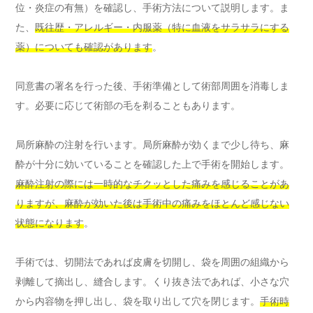
位・炎症の有無）を確認し、手術方法について説明します。ま
た、
既往歴・アレルギー・内服薬（特に血液をサラサラにする
薬）についても確認があります
。
同意書の署名を行った後、手術準備として術部周囲を消毒しま
す。必要に応じて術部の毛を剃ることもあります。
局所麻酔の注射を行います。局所麻酔が効くまで少し待ち、麻
酔が十分に効いていることを確認した上で手術を開始します。
麻酔注射の際には一時的なチクッとした痛みを感じることがあ
りますが、麻酔が効いた後は手術中の痛みをほとんど感じない
状態になります
。
手術では、切開法であれば皮膚を切開し、袋を周囲の組織から
剥離して摘出し、縫合します。くり抜き法であれば、小さな穴
から内容物を押し出し、袋を取り出して穴を閉じます。
手術時