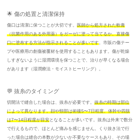
🌟 傷の処置と清潔保持
傷口は清潔に保つことが大切です。
医師から処方された軟膏
（抗菌作用のある外用薬）をガーゼに塗って当てるか、直接傷
口に塗布する方法が指示されることが多いです
。市販の傷テー
プや医療用の創傷被覆材を使用することもあります。傷が乾燥
しすぎないように湿潤環境を保つことで、治りが早くなる場合
があります（湿潤療法・モイストヒーリング）。
💬 抜糸のタイミング
切開法で縫合した場合は、抜糸が必要です。
抜糸の時期は部位
によって異なります。顔や頸部は術後5〜7日程度、体幹や四肢
は7〜14日程度が目安
となることが多いです。抜糸は外来で数分
で行えるもので、ほとんど痛みを感じません。くり抜き法で行
った場合は縫合の本数が少ないか不要なケースもあり、その場