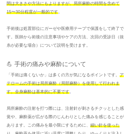
間は大きさや方法にもよりますが、局所麻酔の時間を含めて
15〜30分程度が一般的です
。
手術後は処置部位にガーゼや医療用テープで保護をして終了で
す。医師から術後の注意事項やケアの方法、次回の受診日（抜
糸が必要な場合）について説明を受けます。
💪 手術の痛みや麻酔について
「手術は痛くないか」は多くの方が気になるポイントです。
ア
テロームの手術は局所麻酔（局部麻酔）を使用して行われま
す。全身麻酔は基本的に不要です
。
局所麻酔の注射を打つ際には、注射針が刺さるチクッとした感
覚や、麻酔薬が広がる際のじんわりとした痛みを感じることが
あります。この痛みを最小限にするために、
細い針を使った
り、麻酔薬を体温に近い温度に調整したり、ゆっくりと注入し