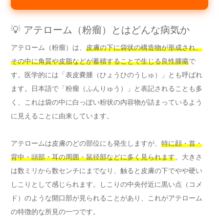
💡 アテローム（粉瘤）とはどんな病気か
アテローム（粉瘤）は、
皮膚の下に袋状の構造物が形成され、
その中に角質や皮脂などが蓄積することで生じる良性腫瘍
で
す。医学的には「表皮嚢腫（ひょうひのうしゅ）」とも呼ばれ
ます。日本語で「粉瘤（ふんりゅう）」と表記されることも多
く、これは袋の中に白っぽい粉状の内容物が詰まっているよう
に見えることに由来しています。
アテロームは皮膚のどの部位にも発生しますが、
特に顔・首・
背中・頭部・耳の周囲・鼠径部などに多く見られます
。大きさ
は数ミリから数センチにまでなり、触ると皮膚の下でやや硬い
しこりとして感じられます。しこりの中央付近に黒い点（コメ
ド）のような開口部が見られることがあり、これがアテローム
の特徴的な所見の一つです。