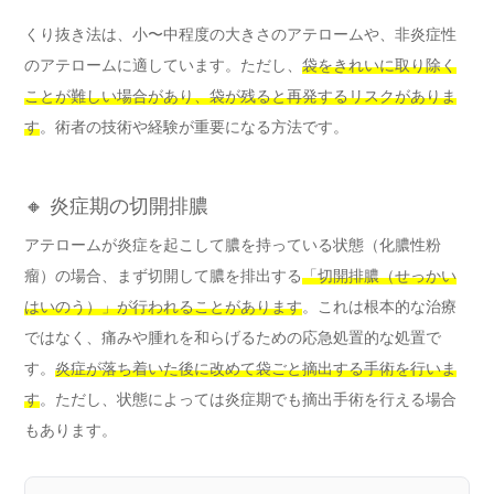
くり抜き法は、小〜中程度の大きさのアテロームや、非炎症性
のアテロームに適しています。ただし、
袋をきれいに取り除く
ことが難しい場合があり、袋が残ると再発するリスクがありま
す
。術者の技術や経験が重要になる方法です。
🔸 炎症期の切開排膿
アテロームが炎症を起こして膿を持っている状態（化膿性粉
瘤）の場合、まず切開して膿を排出する
「切開排膿（せっかい
はいのう）」が行われることがあります
。これは根本的な治療
ではなく、痛みや腫れを和らげるための応急処置的な処置で
す。
炎症が落ち着いた後に改めて袋ごと摘出する手術を行いま
す
。ただし、状態によっては炎症期でも摘出手術を行える場合
もあります。