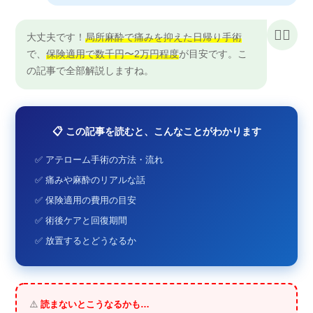
👨‍⚕️
大丈夫です！
局所麻酔で痛みを抑えた日帰り手術
で、
保険適用で数千円〜2万円程度
が目安です。こ
の記事で全部解説しますね。
📋 この記事を読むと、こんなことがわかります
✅ アテローム手術の方法・流れ
✅ 痛みや麻酔のリアルな話
✅ 保険適用の費用の目安
✅ 術後ケアと回復期間
✅ 放置するとどうなるか
⚠️
読まないとこうなるかも…