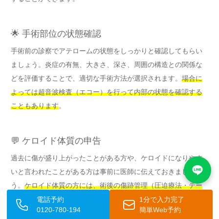
🌟 手術部位の状態確認
手術前の診察でアテロームの状態をしっかりと確認してもらい
ましょう。炎症の有無、大きさ、深さ、周囲の構造との関係な
どを評価することで、適切な手術方法が選択されます。
場合に
よっては超音波検査（エコー）を行って内部の状態を確認する
こともあります
。
💬 ケロイド体質の申告
過去に傷が盛り上がったことがある方や、ケロイドになりやす
いと言われたことがある方は事前に医師に伝えておきましょ
う。
ケロイド体質の方には、術後の傷跡管理（圧迫療法・テー
ピング・注射など）について説明を受けることが大切です
。
電話予約
1分で入力完了
0120-780-194
簡単Web予約