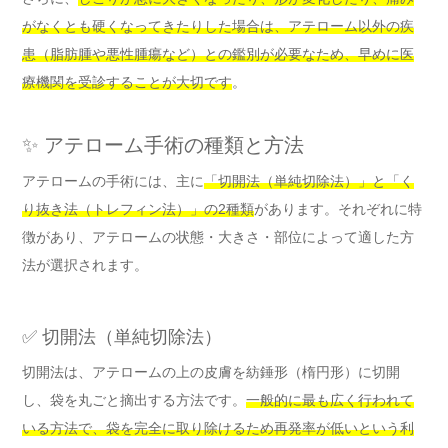
がなくとも硬くなってきたりした場合は、アテローム以外の疾
患（脂肪腫や悪性腫瘍など）との鑑別が必要なため、早めに医
療機関を受診することが大切です
。
✨ アテローム手術の種類と方法
アテロームの手術には、主に
「切開法（単純切除法）」と「く
り抜き法（トレフィン法）」の2種類
があります。それぞれに特
徴があり、アテロームの状態・大きさ・部位によって適した方
法が選択されます。
✅ 切開法（単純切除法）
切開法は、アテロームの上の皮膚を紡錘形（楕円形）に切開
し、袋を丸ごと摘出する方法です。
一般的に最も広く行われて
いる方法で、袋を完全に取り除けるため再発率が低いという利