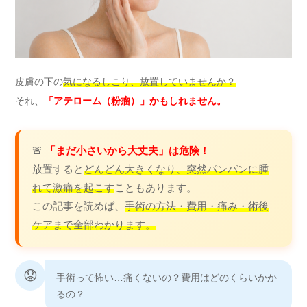
皮膚の下の
気になるしこり、放置していませんか？
それ、
「アテローム（粉瘤）」かもしれません。
🚨
「まだ小さいから大丈夫」は危険！
放置すると
どんどん大きくなり、突然パンパンに腫
れて激痛を起こす
こともあります。
この記事を読めば、
手術の方法・費用・痛み・術後
ケアまで全部わかります。
😟
手術って怖い…痛くないの？費用はどのくらいかか
るの？