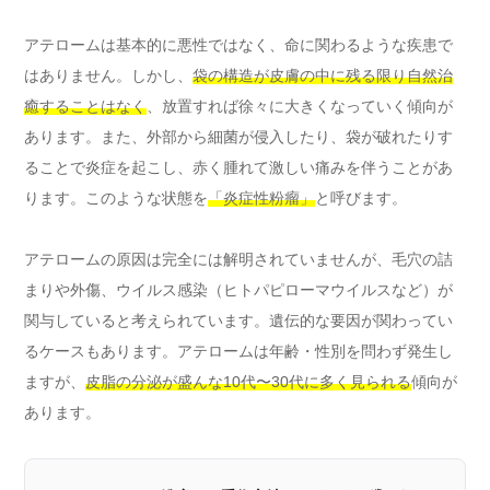
アテロームは基本的に悪性ではなく、命に関わるような疾患で
はありません。しかし、
袋の構造が皮膚の中に残る限り自然治
癒することはなく
、放置すれば徐々に大きくなっていく傾向が
あります。また、外部から細菌が侵入したり、袋が破れたりす
ることで炎症を起こし、赤く腫れて激しい痛みを伴うことがあ
ります。このような状態を
「炎症性粉瘤」
と呼びます。
アテロームの原因は完全には解明されていませんが、毛穴の詰
まりや外傷、ウイルス感染（ヒトパピローマウイルスなど）が
関与していると考えられています。遺伝的な要因が関わってい
るケースもあります。アテロームは年齢・性別を問わず発生し
ますが、
皮脂の分泌が盛んな10代〜30代に多く見られる
傾向が
あります。