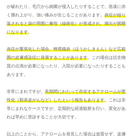
が破れたり、毛穴から細菌が侵入したりすることで、急速に赤
く腫れ上がり、強い痛みが生じることがあります。
炎症が繰り
返されると袋の周囲に瘢痕（線維化）が形成され、摘出が困難
になります
。
炎症が重篤化した場合、蜂窩織炎（ほうかしきえん）など広範
囲の皮膚感染症に発展することがあります
。この場合は抗生物
質の点滴が必要になったり、入院が必要になったりすることも
あります。
非常にまれですが、
長期間にわたって存在するアテロームが悪
性化（類表皮がんなど）したという報告もあります
。これは非
常にまれなケースですが、定期的な経過観察を行い、変化があ
れば早めに受診することが大切です。
以上のことから、アテロームを発見した場合は放置せず、皮膚