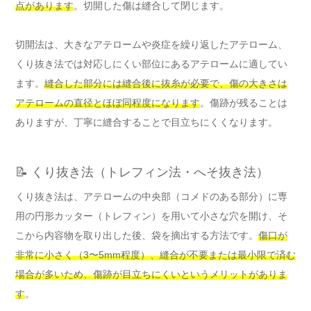
点があります
。切開した傷は縫合して閉じます。
切開法は、大きなアテロームや炎症を繰り返したアテローム、
くり抜き法では対応しにくい部位にあるアテロームに適してい
ます。
縫合した部分には縫合後に抜糸が必要で、傷の大きさは
アテロームの直径とほぼ同程度になります
。傷跡が残ることは
ありますが、丁寧に縫合することで目立ちにくくなります。
📝 くり抜き法（トレフィン法・へそ抜き法）
くり抜き法は、アテロームの中央部（コメドのある部分）に専
用の円形カッター（トレフィン）を用いて小さな穴を開け、そ
こから内容物を取り出した後、袋を摘出する方法です。
傷口が
非常に小さく（3〜5mm程度）、縫合が不要または最小限で済む
場合が多いため、傷跡が目立ちにくいというメリットがありま
す
。