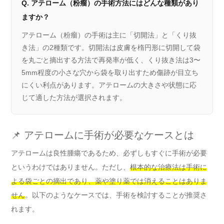
Q. アテローム（粉瘤）の手術方法にはどんな種類があり
ますか？
アテローム（粉瘤）の手術は主に「切開法」と「くり抜
き法」の2種類です。切開法は皮膚を楕円形に切開して袋
を丸ごと摘出する方法で再発率が低く、くり抜き法は3〜
5mm程度の小さな穴から袋を取り出すため傷跡が目立ち
にくい利点があります。アテロームの大きさや状態に応
じて適した方法が選択されます。
📌 アテロームに手術が必要なケースとは
アテロームは良性腫瘍であるため、必ずしもすぐに手術が必要
というわけではありません。ただし、
根本的な治療法は手術に
よる袋ごとの摘出であり、薬や塗り薬では消えることはありま
せん
。以下のようなケースでは、手術を検討することが推奨さ
れます。