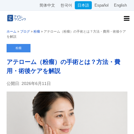
简体中文
한국어
日本語
Español
English
ホーム
»
ブログ
»
粉瘤
»
アテローム（粉瘤）の手術とは？方法・費用・術後ケア
を解説
粉瘤
アテローム（粉瘤）の手術とは？方法・費
用・術後ケアを解説
公開日: 2026年6月11日