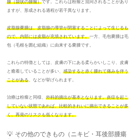
腫（袋状の腫瘤）
です。これらは粉瘤と混同されることがあり
ますが、形成される過程が若干異なります。
皮脂腺嚢腫は、皮脂腺の導管が閉塞することによって生じるも
ので、内部には皮脂が充填されています。
一方、毛包嚢腫は毛
包（毛根を囲む組織）に由来する嚢腫です。
これらの特徴としては、皮膚の下にある柔らかいしこり、皮膚
と癒着していることが多い、
感染すると赤く腫れて痛みを伴う
ことがある
、などが挙げられます。
治療は粉瘤と同様、
外科的摘出が基本となります。炎症を起こ
していない状態であれば、比較的きれいに摘出できることが多
く、再発のリスクも低くなります。
💡 その他のできもの（ニキビ・耳後部腫瘍