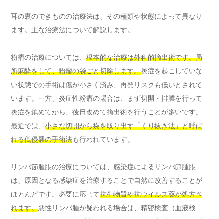
耳の裏のできものの治療法は、その種類や状態によって異なり
ます。主な治療法について解説します。
粉瘤の治療については、
根本的な治療は外科的摘出術です。局
所麻酔をして、粉瘤の袋ごと切除します。
炎症を起こしていな
い状態での手術は傷が小さく済み、再発リスクも低いとされて
います。一方、炎症性粉瘤の場合は、まず切開・排膿を行って
炎症を鎮めてから、後日改めて摘出術を行うことが多いです。
最近では、
小さな切開から袋を取り出す「くり抜き法」と呼ば
れる低侵襲の手術法
も行われています。
リンパ節腫脹の治療については、感染症によるリンパ節腫脹
は、原因となる感染症を治療することで自然に改善することが
ほとんどです。必要に応じて
抗生物質や抗ウイルス薬が処方さ
れます。
悪性リンパ腫が疑われる場合は、精密検査（血液検