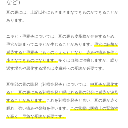
など）
耳の裏には、上記以外にもさまざまなできものができることが
あります。
ニキビ・毛嚢炎については、耳の裏も皮脂腺が存在するため、
毛穴が詰まってニキビが生じることがあります。
毛穴に細菌が
感染すると毛嚢炎（もうのうえん）となり、赤みや痛みを伴う
小さなできものになります。
多くは自然に治癒しますが、繰り
返す場合や悪化する場合は皮膚科への受診が必要です。
耳後部の骨の隆起（乳様突起炎）については、
中耳炎が悪化す
ると、耳の裏にある乳様突起と呼ばれる骨の部分に感染が波及
することがあります。
これを乳様突起炎と言い、耳の裏が赤く
腫れ、強い痛みや発熱を伴います。
この状態は医療上の緊急性
が高く、早急な受診が必要です。