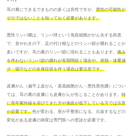
耳の裏にできるできものの多くは良性ですが、
悪性の可能性が
ゼロではないことも知っておく必要があります。
悪性リンパ腫は、リンパ球という免疫細胞ががん化する疾患
で、首やわきの下、足の付け根などのリンパ節が腫れることが
多いですが、耳の裏のリンパ節に現れることもあります。
痛み
を伴わないリンパ節の腫れが長期間続く場合や、発熱・体重減
少・寝汗などの全身症状を伴う場合は要注意です。
皮膚がん（扁平上皮がん・基底細胞がん・悪性黒色腫）につい
ては、耳の裏の皮膚にも皮膚がんが生じることがあります。
特
に長年紫外線を浴びてきた方や免疫が低下している方では注意
が必要です。
色が変わる、形が不整形になる、出血するなどの
変化がある皮膚の病変は専門医への受診が必要です。