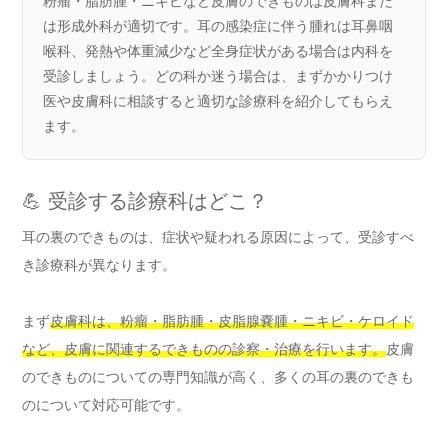
粉瘤・脂肪腫・ニキビなど皮膚のできものは皮膚科また
は形成外科が適切です。耳の感染症に伴う腫れは耳鼻咽
喉科、発熱や体重減少など全身症状がある場合は内科を
受診しましょう。どの科か迷う場合は、まずかかりつけ
医や皮膚科に相談すると適切な診療科を紹介してもらえ
ます。
💪 受診する診療科はどこ？
耳の裏のできものは、症状や疑われる原因によって、受診すべ
き診療科が異なります。
まず
皮膚科は、粉瘤・脂肪腫・皮脂腺嚢腫・ニキビ・ケロイド
など、皮膚に関連するできものの診察・治療を行います。
皮膚
のできものについての専門知識が高く、多くの耳の裏のできも
のについて対応可能です。