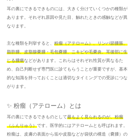
耳の裏にできるできものには、大きく分けていくつかの種類が
あります。それぞれ原因や見た目、触れたときの感触などが異
なります。
主な種類を列挙すると、
粉瘤（アテローム）、リンパ節腫脹、
脂肪腫、皮脂腺嚢腫・毛包嚢腫、ニキビや毛嚢炎、耳後部に生
じる腫瘍
などがあります。これらはそれぞれ性質が異なるた
め、自己判断せず専門医に診てもらうことが重要ですが、基本
的な知識を持っておくことは適切なタイミングでの受診につな
がります。
✨ 粉瘤（アテローム）とは
耳の裏にできるできものとして
最もよく見られるのが、粉瘤
（ふんりゅう）
です。医学的にはアテロームとも呼ばれます。
粉瘤は、皮膚の表面から垢や皮脂などが袋状の構造（嚢腫）の