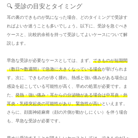
🔍 受診の目安とタイミング
耳の裏のできものが気になった場合、どのタイミングで受診す
ればよいか迷うことも多いでしょう。以下に、受診を急ぐべき
ケースと、比較的余裕を持って受診してよいケースについて解
説します。
早急な受診が必要なケースとしては、まず、
できものが短期間
（数日〜数週間）で急激に大きくなっている場合
が挙げられま
す。次に、できものが赤く腫れ、熱感と強い痛みがある場合は
感染を起こしている可能性が高く、早めの処置が必要です。ま
た、
発熱・強い痛み・耳からの分泌物がある場合は中耳炎・外
耳炎・乳様突起炎の可能性があり、緊急性が高い
といえます。
さらに、顔面神経麻痺（顔の片側が動かしにくい）を伴う場合
も、早急な受診が必要です。
早めに受診することが望ましいケースとしては、
できものが1ヶ