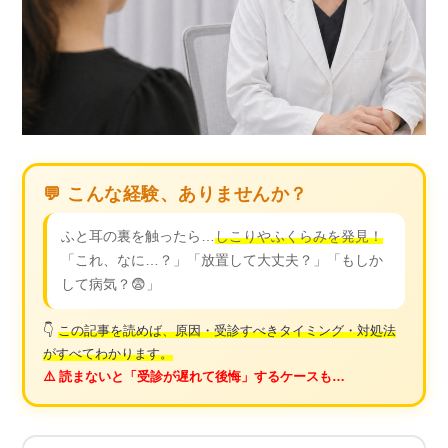
💬 こんな経験、ありませんか？
ふと耳の裏を触ったら…
しこりやふくらみを発見！
「これ、なに…？」「放置して大丈夫？」「もしか
して病気？😨」
👇
この記事を読めば、原因・受診すべきタイミング・対処法
がすべてわかります。
⚠️ 読まないと「受診が遅れて後悔」するケースも…