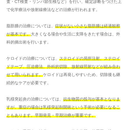
査・CT検査・リンパ節生検など）を行い、確定診断をつけた上
で化学療法や放射線療法などの治療が行われます。
脂肪腫の治療については、
症状がない小さな脂肪腫は経過観察
が基本です。
大きくなる場合や生活に支障をきたす場合は、外
科的摘出術を行います。
ケロイドの治療については、
ステロイドの局所注射、ステロイ
ドテープ、圧迫療法、外科的切除、放射線照射などが組み合わ
せて用いられます。
ケロイドは再発しやすいため、切除後も継
続的なケアが必要です。
乳様突起炎の治療については、
抗生物質の投与が基本となりま
すが、重症の場合は乳様突起削開術という手術が必要になるこ
ともあります。早期発見・早期治療が重要です。