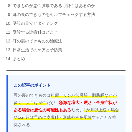
できものが悪性腫瘍である可能性はあるのか
耳の裏のできものをセルフチェックする方法
受診の目安とタイミング
受診する診療科はどこ？
耳の裏のできものの治療法
日常生活でのケアと予防策
まとめ
この記事のポイント
耳の裏のできものは
粉瘤・リンパ節腫脹・脂肪腫などが
多く、大半は良性
だが、
急激な増大・硬さ・全身症状が
ある場合は悪性の可能性もある
ため、
1か月以上続く場合
や1cm超は早めに皮膚科・形成外科を受診
することが推
奨される。