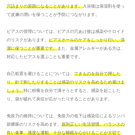
穴詰まりの原因になることがあります。
入浴後は保湿剤を使っ
て皮膚の潤いを保つことが予防につながります。
ピアスの管理については、ピアスの穴あけ後は感染やケロイド
のリスクがあります。
ピアスホールのケアをしっかり行い、清
潔に保つことが重要です。
また、金属アレルギーがある方は、
対応したピアスを選ぶことも重要です。
自己処置を避けることについては、
できものを自分で押した
り、針で刺したりすることは感染のリスクを高めるため避けま
しょう。
特に粉瘤を自分で潰そうとすると、感染を起こした
り、袋が破れて炎症が広がったりすることがあります。
免疫力の維持については、免疫力の低下は感染症によるリンパ
節腫脹のリスクを高めます。
規則正しい生活習慣、バランスの
良い食事、適度な運動、十分な睡眠を心がけることが大切で