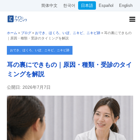
简体中文
한국어
日本語
Español
English
ホーム
»
ブログ
»
おでき、ほくろ、いぼ、ニキビ、ニキビ跡
»
耳の裏にできもの
｜原因・種類・受診のタイミングを解説
おでき、ほくろ、いぼ、ニキビ、ニキビ跡
耳の裏にできもの｜原因・種類・受診のタイ
ミングを解説
公開日: 2026年7月7日