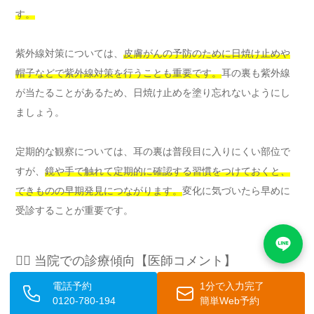
す。
紫外線対策については、
皮膚がんの予防のために日焼け止めや
帽子などで紫外線対策を行うことも重要です。
耳の裏も紫外線
が当たることがあるため、日焼け止めを塗り忘れないようにし
ましょう。
定期的な観察については、耳の裏は普段目に入りにくい部位で
すが、
鏡や手で触れて定期的に確認する習慣をつけておくと、
できものの早期発見につながります。
変化に気づいたら早めに
受診することが重要です。
👨‍⚕️ 当院での診療傾向【医師コメント】
電話予約
1分で入力完了
高桑康太 医師（当院治療責任者）より
0120-780-194
簡単Web予約