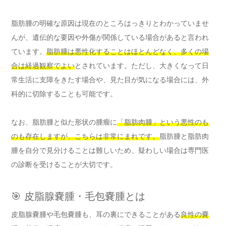
脂肪腫の明確な原因は現在のところはっきりとわかっていませ
んが、遺伝的な要因や外傷が関係している場合があると言われ
ています。
脂肪腫は悪性化することはほとんどなく、多くの場
合は経過観察でよい
とされています。ただし、大きくなって日
常生活に支障をきたす場合や、見た目が気になる場合には、外
科的に切除することも可能です。
なお、脂肪腫と似た形状の腫瘤に
「脂肪肉腫」という悪性のも
のも存在しますが、こちらは非常にまれです。
脂肪腫と脂肪肉
腫を自分で見分けることは難しいため、疑わしい場合は専門医
の診断を受けることが大切です。
🎯 皮脂腺嚢腫・毛包嚢腫とは
皮脂腺嚢腫や毛包嚢腫も、耳の裏にできることがある
良性の嚢