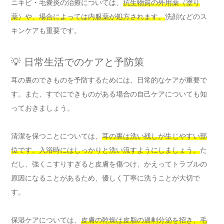
ニキビ・毛嚢炎の治療については、
抗生物質の外用薬（塗り
薬）や、場合によっては内服薬が処方されます。
洗顔などのス
キンケアも重要です。
💡 日常生活でのケアと予防策
耳の裏のできものを予防するためには、日常的なケアが重要で
す。また、すでにできものがある場合の自己ケアについても知
っておきましょう。
清潔を保つことについては、
耳の裏は洗い残しが生じやすい部
位です。入浴時にはしっかりと洗い流すようにしましょう。
た
だし、強くこすりすぎると皮膚を傷つけ、かえってトラブルの
原因になることがあるため、優しく丁寧に洗うことが大切で
す。
保湿ケアについては、
皮膚の乾燥は皮脂の過剰分泌を招き、毛