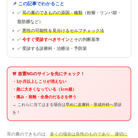
📌 この記事でわかること
✅
耳の裏のできものの原因・種類
（粉瘤・リンパ節・
脂肪腫など）
✅
悪性の可能性を見分けるセルフチェック法
✅
今すぐ受診すべきサイン
とその判断基準
✅ 受診する診療科・治療法・予防策
🚨 放置NGのサインを先にチェック！
・1か月以上しこりが消えない
・急に大きくなっている（1cm超）
・痛み・発熱・全身のだるさを伴う
→ これらに当てはまる場合は
早めに皮膚科・形成外科へ
受診
を！
耳の裏のできものは、
多くの場合は良性のものであり、適切に