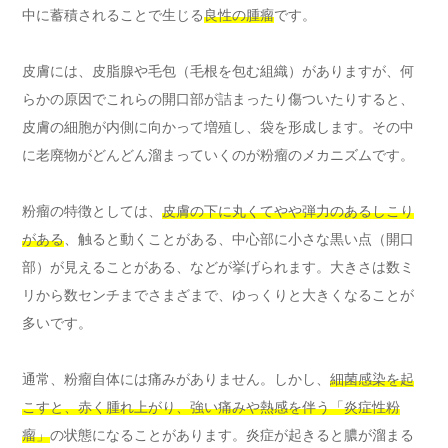
中に蓄積されることで生じる
良性の腫瘤
です。
皮膚には、皮脂腺や毛包（毛根を包む組織）がありますが、何
らかの原因でこれらの開口部が詰まったり傷ついたりすると、
皮膚の細胞が内側に向かって増殖し、袋を形成します。その中
に老廃物がどんどん溜まっていくのが粉瘤のメカニズムです。
粉瘤の特徴としては、
皮膚の下に丸くてやや弾力のあるしこり
がある
、触ると動くことがある、中心部に小さな黒い点（開口
部）が見えることがある、などが挙げられます。大きさは数ミ
リから数センチまでさまざまで、ゆっくりと大きくなることが
多いです。
通常、粉瘤自体には痛みがありません。しかし、
細菌感染を起
こすと、赤く腫れ上がり、強い痛みや熱感を伴う「炎症性粉
瘤」
の状態になることがあります。炎症が起きると膿が溜まる