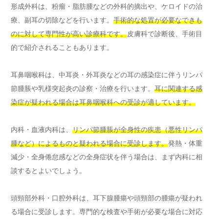
形成外科は、粉瘤・脂肪腫などの外科的摘出や、ケロイドの治
療、副耳の切除などを行います。
手術的な処置が必要なできも
のに対して専門性が高い診療科です。
皮膚科で診断後、手術目
的で紹介されることもあります。
耳鼻咽喉科は、中耳炎・外耳炎などの耳の感染症に伴うリンパ
節腫脹や乳様突起炎の診察・治療を行います。
耳に関連する感
染症が疑われる場合は耳鼻咽喉科への受診が適しています。
内科・血液内科は、
リンパ節腫脹が全身性の疾患（悪性リンパ
腫など）によるものと疑われる場合に受診します。
発熱・体重
減少・全身倦怠感などの全身症状を伴う場合は、まず内科に相
談するとよいでしょう。
頭頸部外科・口腔外科は、耳下腺腫瘍や頭頸部の腫瘍が疑われ
る場合に受診します。専門的な検査や手術が必要な場合に対応