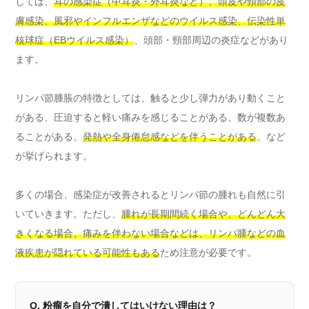
しては、
耳の感染症（中耳炎・外耳炎など）、頭皮や頸部の皮
膚感染、風邪やインフルエンザなどのウイルス感染、伝染性単
核球症（EBウイルス感染）
、頭部・頸部周辺の炎症などがあり
ます。
リンパ節腫脹の特徴としては、触ると少し弾力があり動くこと
がある、圧迫すると軽い痛みを感じることがある、数が複数あ
ることがある、
発熱や全身倦怠感などを伴うことがある
、など
が挙げられます。
多くの場合、感染症が改善されるとリンパ節の腫れも自然に引
いていきます。ただし、
腫れが長期間続く場合や、どんどん大
きくなる場合、痛みを伴わない場合などは、リンパ腫などの血
液疾患が隠れている可能性もある
ため注意が必要です。
Q. 粉瘤を自分で潰してはいけない理由は？