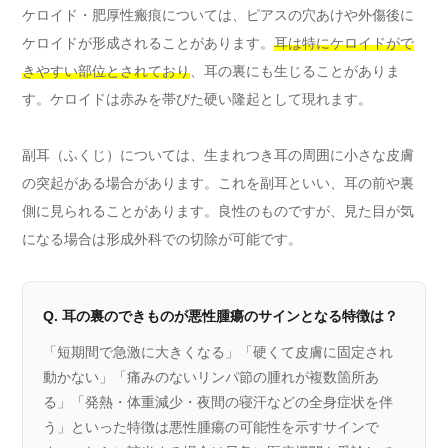
ケロイド・肥厚性瘢痕については、ピアスの穴あけや外傷後に
ケロイドが形成されることがあります。
耳は特にケロイドがで
きやすい部位とされており
、耳の裏にも生じることがありま
す。ケロイドは赤みを帯びた硬い隆起として現れます。
副耳（ふくじ）については、生まれつき耳の周囲に小さな皮膚
の突起がある場合があります。これを副耳といい、耳の前や裏
側に見られることがあります。良性のものですが、見た目が気
になる場合は形成外科での切除が可能です。
Q. 耳の裏のできものが悪性腫瘍のサインとなる特徴は？
「短期間で急激に大きくなる」「硬くて皮膚に固定され
動かない」「痛みのないリンパ節の腫れが複数箇所あ
る」「発熱・体重減少・夜間の寝汗などの全身症状を伴
う」といった特徴は悪性腫瘍の可能性を示すサインで