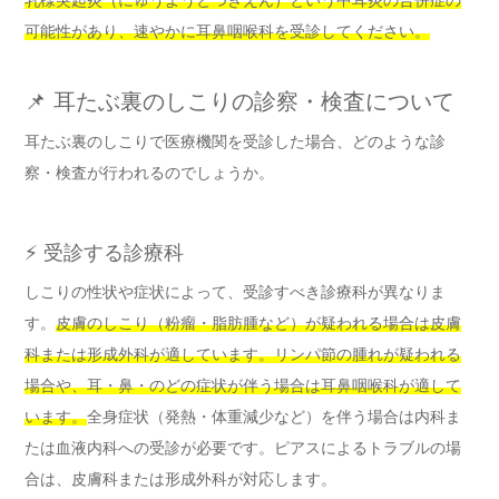
乳様突起炎（にゅうようとつきえん）という中耳炎の合併症の
可能性があり、速やかに耳鼻咽喉科を受診してください。
📌 耳たぶ裏のしこりの診察・検査について
耳たぶ裏のしこりで医療機関を受診した場合、どのような診
察・検査が行われるのでしょうか。
⚡ 受診する診療科
しこりの性状や症状によって、受診すべき診療科が異なりま
す。
皮膚のしこり（粉瘤・脂肪腫など）が疑われる場合は皮膚
科または形成外科が適しています。リンパ節の腫れが疑われる
場合や、耳・鼻・のどの症状が伴う場合は耳鼻咽喉科が適して
います。
全身症状（発熱・体重減少など）を伴う場合は内科ま
たは血液内科への受診が必要です。ピアスによるトラブルの場
合は、皮膚科または形成外科が対応します。