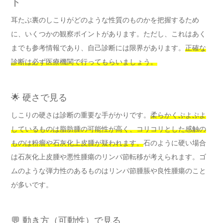
ト
耳たぶ裏のしこりがどのような性質のものかを把握するため
に、いくつかの観察ポイントがあります。ただし、これはあく
までも参考情報であり、自己診断には限界があります。
正確な
診断は必ず医療機関で行ってもらいましょう。
🌟 硬さで見る
しこりの硬さは診断の重要な手がかりです。
柔らかくぷよぷよ
しているものは脂肪腫の可能性が高く、コリコリとした感触の
ものは粉瘤や石灰化上皮腫が疑われます。
石のように硬い場合
は石灰化上皮腫や悪性腫瘍のリンパ節転移が考えられます。ゴ
ムのような弾力性のあるものはリンパ節腫脹や良性腫瘍のこと
が多いです。
💬 動き方（可動性）で見る