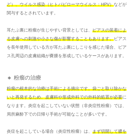
ど）、ウイルス感染（ヒトパピローマウイルス：HPV）
などが
関与するとされています。
耳たぶ裏に粉瘤が生じやすい背景としては、
ピアスの装着によ
る皮膚への刺激や小さな傷が影響することもあります。
ピアス
を長年使用している方が耳たぶ裏にしこりを感じた場合、ピア
ス孔周辺の皮膚組織が嚢腫を形成しているケースがあります。
🔸 粉瘤の治療
粉瘤の根本的な治療は手術による摘出です。袋ごと取り除かな
いと再発するため、皮膚科や形成外科での外科的処置が必要
に
なります。炎症を起こしていない状態（非炎症性粉瘤）では、
局所麻酔下での日帰り手術が可能なことが多いです。
炎症を起こしている場合（炎症性粉瘤）は、
まず切開して膿を