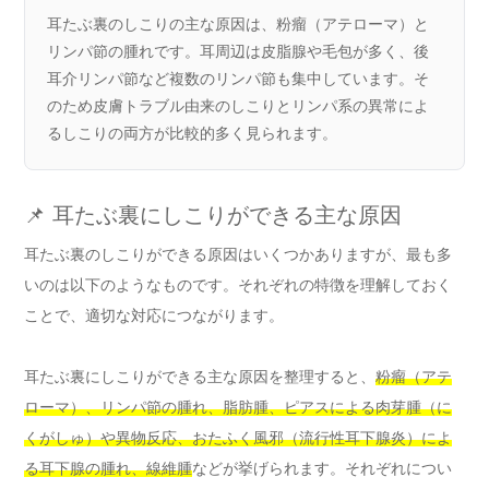
耳たぶ裏のしこりの主な原因は、粉瘤（アテローマ）と
リンパ節の腫れです。耳周辺は皮脂腺や毛包が多く、後
耳介リンパ節など複数のリンパ節も集中しています。そ
のため皮膚トラブル由来のしこりとリンパ系の異常によ
るしこりの両方が比較的多く見られます。
📌 耳たぶ裏にしこりができる主な原因
耳たぶ裏のしこりができる原因はいくつかありますが、最も多
いのは以下のようなものです。それぞれの特徴を理解しておく
ことで、適切な対応につながります。
耳たぶ裏にしこりができる主な原因を整理すると、
粉瘤（アテ
ローマ）、リンパ節の腫れ、脂肪腫、ピアスによる肉芽腫（に
くがしゅ）や異物反応、おたふく風邪（流行性耳下腺炎）によ
る耳下腺の腫れ、線維腫
などが挙げられます。それぞれについ