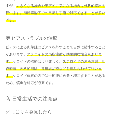
すが、
大きくなる場合や美容的に気になる場合は外科的摘出を
行います。局所麻酔下での日帰り手術で対応できることが多い
です。
💬 ピアストラブルの治療
ピアスによる肉芽腫はピアスを外すことで自然に縮小すること
があります。
ステロイドの局所注射が効果的な場合もありま
す。
ケロイドの治療はより難しく、
ステロイドの局所注射、圧
迫療法、外科的切除、放射線治療などを組み合わせて行いま
す。
ケロイド体質の方では手術後に再発・増悪することがある
ため、慎重な対応が必要です。
🔍 日常生活での注意点
✅ しこりを発見したら