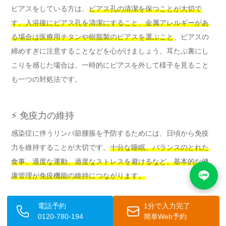
ピアスをしている方は、
ピアス孔の清潔を保つことが大切で
す。入浴後にピアス孔を清潔にすること、金属アレルギーがあ
る場合は医療用チタンや樹脂製のピアスを選ぶこと
、ピアスの
締めすぎに注意することなどを心がけましょう。耳たぶ裏にし
こりを感じた場合は、一時的にピアスを外して様子を見ること
も一つの対処法です。
⚡ 免疫力の維持
感染症に伴うリンパ節腫脹を予防するためには、日頃から免疫
力を維持することが大切です。
十分な睡眠、バランスのとれた
食事、適度な運動、過度なストレスを避けるなど、基本的な健
康管理が免疫機能の維持につながります。
電話予約
1分で入力完了
🌟 定期的な観察の重要性
0120-780-194
簡単Web予約