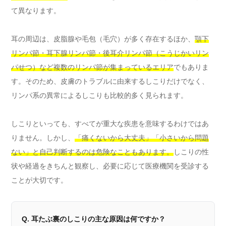
て異なります。
耳の周辺は、皮脂腺や毛包（毛穴）が多く存在するほか、
顎下
リンパ節・耳下腺リンパ節・後耳介リンパ節（こうじかいリン
パせつ）など複数のリンパ節が集まっているエリア
でもありま
す。そのため、皮膚のトラブルに由来するしこりだけでなく、
リンパ系の異常によるしこりも比較的多く見られます。
しこりといっても、すべてが重大な疾患を意味するわけではあ
りません。しかし、
「痛くないから大丈夫」「小さいから問題
ない」と自己判断するのは危険なこともあります。
しこりの性
状や経過をきちんと観察し、必要に応じて医療機関を受診する
ことが大切です。
Q. 耳たぶ裏のしこりの主な原因は何ですか？