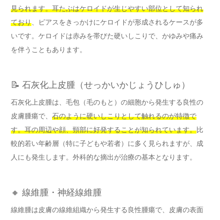
見られます。耳たぶはケロイドが生じやすい部位として知られ
ており
、ピアスをきっかけにケロイドが形成されるケースが多
いです。ケロイドは赤みを帯びた硬いしこりで、かゆみや痛み
を伴うこともあります。
📝 石灰化上皮腫（せっかいかじょうひしゅ）
石灰化上皮腫は、毛包（毛のもと）の細胞から発生する良性の
皮膚腫瘍で、
石のように硬いしこりとして触れるのが特徴で
す。耳の周辺や顔、頸部に好発することが知られています。
比
較的若い年齢層（特に子どもや若者）に多く見られますが、成
人にも発生します。外科的な摘出が治療の基本となります。
🔸 線維腫・神経線維腫
線維腫は皮膚の線維組織から発生する良性腫瘍で、皮膚の表面