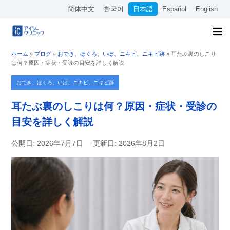
简体中文
한국어
日本語
Español
English
ホーム
»
ブログ
»
おでき、ほくろ、いぼ、ニキビ、ニキビ跡
»
耳たぶ裏のしこり
は何？原因・症状・受診の目安を詳しく解説
おでき、ほくろ、いぼ、ニキビ、ニキビ跡
耳たぶ裏のしこりは何？原因・症状・受診の
目安を詳しく解説
公開日: 2026年7月7日
更新日: 2026年8月2日