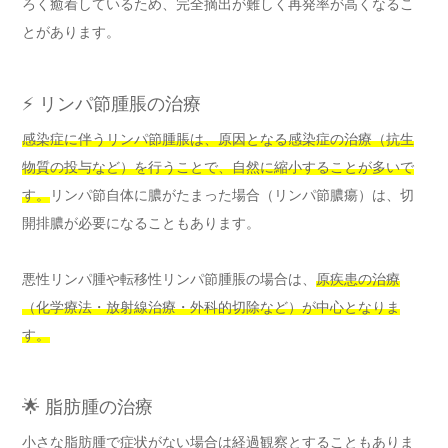
ろく癒着しているため、完全摘出が難しく再発率が高くなるこ
とがあります。
⚡ リンパ節腫脹の治療
感染症に伴うリンパ節腫脹は、原因となる感染症の治療（抗生
物質の投与など）を行うことで、自然に縮小することが多いで
す。
リンパ節自体に膿がたまった場合（リンパ節膿瘍）は、切
開排膿が必要になることもあります。
悪性リンパ腫や転移性リンパ節腫脹の場合は、
原疾患の治療
（化学療法・放射線治療・外科的切除など）が中心となりま
す。
🌟 脂肪腫の治療
小さな脂肪腫で症状がない場合は経過観察とすることもありま