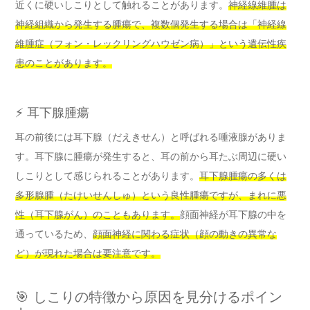
近くに硬いしこりとして触れることがあります。
神経線維腫は
神経組織から発生する腫瘍で、複数個発生する場合は「神経線
維腫症（フォン・レックリングハウゼン病）」という遺伝性疾
患のことがあります。
⚡ 耳下腺腫瘍
耳の前後には耳下腺（だえきせん）と呼ばれる唾液腺がありま
す。耳下腺に腫瘍が発生すると、耳の前から耳たぶ周辺に硬い
しこりとして感じられることがあります。
耳下腺腫瘍の多くは
多形腺腫（たけいせんしゅ）という良性腫瘍ですが、まれに悪
性（耳下腺がん）のこともあります。
顔面神経が耳下腺の中を
通っているため、
顔面神経に関わる症状（顔の動きの異常な
ど）が現れた場合は要注意です。
🎯 しこりの特徴から原因を見分けるポイン