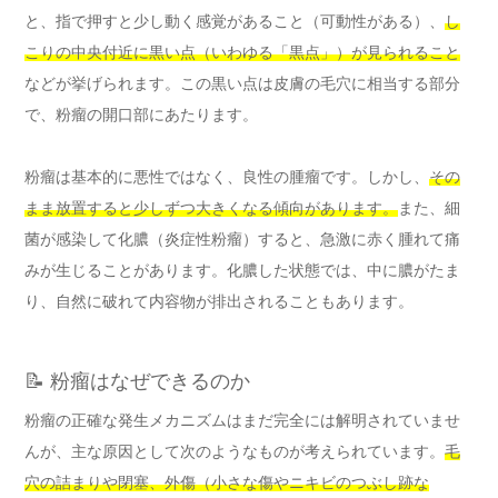
と、指で押すと少し動く感覚があること（可動性がある）、
し
こりの中央付近に黒い点（いわゆる「黒点」）が見られること
などが挙げられます。この黒い点は皮膚の毛穴に相当する部分
で、粉瘤の開口部にあたります。
粉瘤は基本的に悪性ではなく、良性の腫瘤です。しかし、
その
まま放置すると少しずつ大きくなる傾向があります。
また、細
菌が感染して化膿（炎症性粉瘤）すると、急激に赤く腫れて痛
みが生じることがあります。化膿した状態では、中に膿がたま
り、自然に破れて内容物が排出されることもあります。
📝 粉瘤はなぜできるのか
粉瘤の正確な発生メカニズムはまだ完全には解明されていませ
んが、主な原因として次のようなものが考えられています。
毛
穴の詰まりや閉塞、外傷（小さな傷やニキビのつぶし跡な