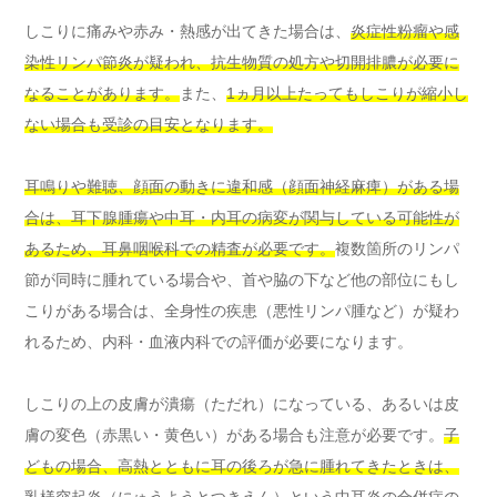
しこりに痛みや赤み・熱感が出てきた場合は、
炎症性粉瘤や感
染性リンパ節炎が疑われ、抗生物質の処方や切開排膿が必要に
なることがあります。
また、
1ヵ月以上たってもしこりが縮小し
ない場合も受診の目安となります。
耳鳴りや難聴、顔面の動きに違和感（顔面神経麻痺）がある場
合は、耳下腺腫瘍や中耳・内耳の病変が関与している可能性が
あるため、耳鼻咽喉科での精査が必要です。
複数箇所のリンパ
節が同時に腫れている場合や、首や脇の下など他の部位にもし
こりがある場合は、全身性の疾患（悪性リンパ腫など）が疑わ
れるため、内科・血液内科での評価が必要になります。
しこりの上の皮膚が潰瘍（ただれ）になっている、あるいは皮
膚の変色（赤黒い・黄色い）がある場合も注意が必要です。
子
どもの場合、高熱とともに耳の後ろが急に腫れてきたときは、