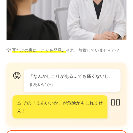
💡
耳たぶの裏にしこりを発見…
それ、放置していませんか？
😟
「なんかしこりがある…でも痛くないし、
まあいいか」
👨‍⚕️
⚠️ その「まあいいか」が危険かもしれませ
ん！