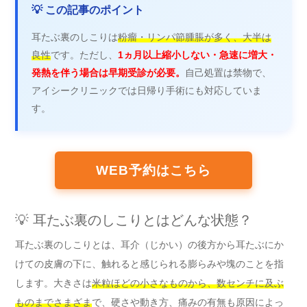
💡 この記事のポイント
耳たぶ裏のしこりは
粉瘤・リンパ節腫脹が多く、大半は
良性
です。ただし、
1ヵ月以上縮小しない・急速に増大・
発熱を伴う場合は早期受診が必要。
自己処置は禁物で、
アイシークリニックでは日帰り手術にも対応していま
す。
WEB予約はこちら
💡 耳たぶ裏のしこりとはどんな状態？
耳たぶ裏のしこりとは、耳介（じかい）の後方から耳たぶにか
けての皮膚の下に、触れると感じられる膨らみや塊のことを指
します。大きさは
米粒ほどの小さなものから、数センチに及ぶ
ものまでさまざま
で、硬さや動き方、痛みの有無も原因によっ