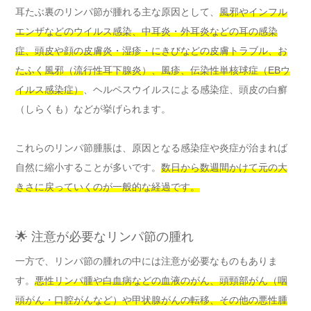
耳たぶ裏のリンパ節が腫れる主な原因として、
風邪やインフル
エンザなどのウイルス感染、中耳炎・外耳炎などの耳の感染
症、頭皮や顔の皮膚炎・湿疹・にきびなどの皮膚トラブル、お
たふく風邪（流行性耳下腺炎）、風疹、伝染性単核球症（EBウ
イルス感染症）
、ヘルペスウイルスによる感染症、頭皮の白癬
（しらくも）などが挙げられます。
これらのリンパ節腫脹は、原因となる感染症や炎症が治まれば
自然に縮小することが多いです。
数日から数週間かけて元の大
きさに戻っていくのが一般的な経過です。
🌟 注意が必要なリンパ節の腫れ
一方で、リンパ節の腫れの中には注意が必要なものもありま
す。
悪性リンパ腫や白血病などの血液のがん、頭頸部がん（咽
頭がん・口腔がんなど）や甲状腺がんの転移、その他の悪性腫