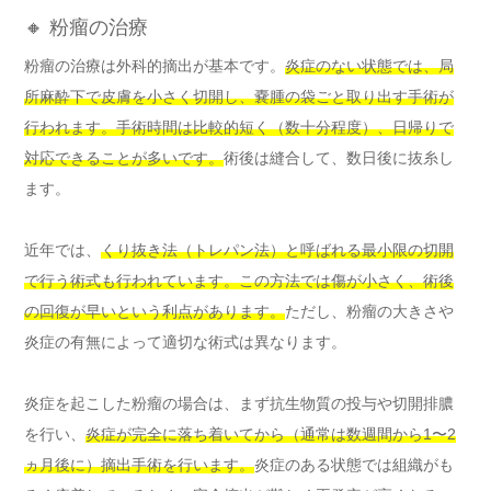
🔸 粉瘤の治療
粉瘤の治療は外科的摘出が基本です。
炎症のない状態では、局
所麻酔下で皮膚を小さく切開し、嚢腫の袋ごと取り出す手術が
行われます。手術時間は比較的短く（数十分程度）、日帰りで
対応できることが多いです。
術後は縫合して、数日後に抜糸し
ます。
近年では、
くり抜き法（トレパン法）と呼ばれる最小限の切開
で行う術式も行われています。この方法では傷が小さく、術後
の回復が早いという利点があります。
ただし、粉瘤の大きさや
炎症の有無によって適切な術式は異なります。
炎症を起こした粉瘤の場合は、まず抗生物質の投与や切開排膿
を行い、
炎症が完全に落ち着いてから（通常は数週間から1〜2
ヵ月後に）摘出手術を行います。
炎症のある状態では組織がも