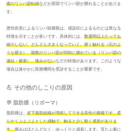
瘍のリンパ節転移
などが原因でリンパ節が腫れることがありま
す。
悪性疾患によるリンパ節腫脹は、感染症によるものとは異なる
特徴を示すことが多いです。具体的には、
数週間以上たっても
縮小しない、どんどん大きくなっていく、硬く触れる（石のよ
うな硬さ）、複数のリンパ節が同時に腫れている（リンパ節の
連結・癒着）、痛みがない
などの特徴があります。このような
場合は速やかに医療機関を受診することが重要です。
💪 その他のしこりの原因
💬 脂肪腫（リポーマ）
脂肪腫は、
皮下脂肪組織が増殖してできる良性の腫瘍です。柔
らかくぷよぷよとした感触で、触ると少し動く感覚がありま
す。
痛みはほとんどなく、ゆっくりと成長します。耳たぶ裏に