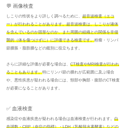
💬 画像検査
しこりの性状をより詳しく調べるために、
超音波検査（エコ
ー）が行われることがあります。超音波検査は、しこりが液体
を含んでいるのか固形なのか、また周囲の組織との関係を非侵
襲的（体を傷つけずに）に評価できる検査です。
粉瘤・リンパ
節腫脹・脂肪腫などの鑑別に役立ちます。
さらに詳細な評価が必要な場合は、
CT検査やMRI検査が行われ
ることもあります。
特にリンパ節の腫れが広範囲に及ぶ場合
や、悪性疾患が疑われる場合には、頸部や胸部・腹部のCT検査
が必要になることがあります。
✅ 血液検査
感染症や血液疾患が疑われる場合は血液検査が行われます。
白
血球数・CRP（炎症の指標）・LDH（乳酸脱水素酵素）などの