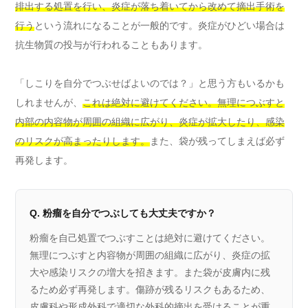
排出する処置を行い、炎症が落ち着いてから改めて摘出手術を
行う
という流れになることが一般的です。炎症がひどい場合は
抗生物質の投与が行われることもあります。
「しこりを自分でつぶせばよいのでは？」と思う方もいるかも
しれませんが、
これは絶対に避けてください。無理につぶすと
内部の内容物が周囲の組織に広がり、炎症が拡大したり、感染
のリスクが高まったりします。
また、袋が残ってしまえば必ず
再発します。
Q. 粉瘤を自分でつぶしても大丈夫ですか？
粉瘤を自己処置でつぶすことは絶対に避けてください。
無理につぶすと内容物が周囲の組織に広がり、炎症の拡
大や感染リスクの増大を招きます。また袋が皮膚内に残
るため必ず再発します。傷跡が残るリスクもあるため、
皮膚科や形成外科で適切な外科的摘出を受けることが重