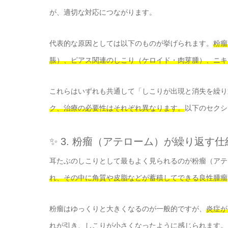
が、適切な対応につながります。
代表的な原因としては以下のものが挙げられます。
粉瘤
脹）、ピアス関連のしこり（ケロイド・肉芽腫）、ニキ
これらはいずれも共通して「しこりが出現と消失を繰り
ク、治療の必要性はそれぞれ異なります。
以下のセクシ
✨ 3. 粉瘤（アテローム）が繰り返す仕
耳たぶのしこりとして最もよく見られるのが粉瘤（アテ
れ、その中に角質や皮脂などが蓄積してできる良性腫瘤
粉瘤はゆっくりと大きくなるのが一般的ですが、
炎症が
れが引き、しこりが小さくなったように感じられます。