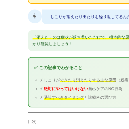
👩
「しこりが消えたり出たりを繰り返してるん
「消えた」のは症状が落ち着いただけで、根本的な
かり確認しましょう！
✅ この記事でわかること
⚡ しこりが
できたり消えたりする主な原因
（粉瘤
⚡
絶対にやってはいけない
自己ケアのNG行為
⚡
受診すべきタイミング
と診療科の選び方
目次