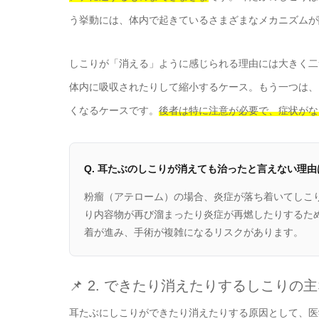
う挙動には、体内で起きているさまざまなメカニズムが
しこりが「消える」ように感じられる理由には大きく二
体内に吸収されたりして縮小するケース。もう一つは、
くなるケースです。
後者は特に注意が必要で、症状がな
Q. 耳たぶのしこりが消えても治ったと言えない理由
粉瘤（アテローム）の場合、炎症が落ち着いてしこ
り内容物が再び溜まったり炎症が再燃したりするた
着が進み、手術が複雑になるリスクがあります。
📌 2. できたり消えたりするしこりの
耳たぶにしこりができたり消えたりする原因として、医