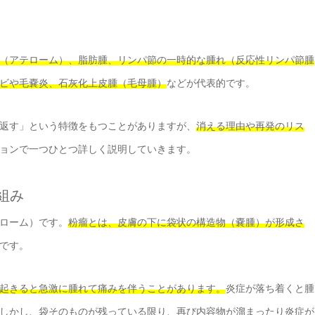
（アテローム）、脂肪腫、リンパ節の一時的な腫れ（反応性リンパ節腫
ビや毛嚢炎、石灰化上皮腫（毛母腫）
などが代表的です。
返す」という特徴をもつことがありますが、
消える理由や再発のリス
ョンで一つひとつ詳しく説明していきます。
組み
ローム）です。
粉瘤とは、皮膚の下に袋状の構造物（嚢腫）が形成さ
です。
起きると急激に腫れて痛みを伴うことがあります。
炎症が落ち着くと腫
しかし、袋そのものが残っている限り、再び内容物が溜まったり炎症が