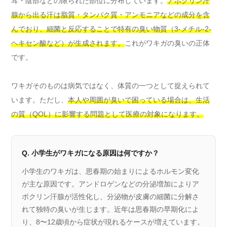
耳・陰部などの限られた部位に分布しています。
アポクリン汗
腺から出る汗は脂質・タンパク質・アンモニアなどの成分を含
んでおり、細菌と反応することで特有の臭い物質（3-メチル-2-
ヘキセン酸など）が生成されます。
これがワキガの臭いの正体
です。
ワキガそのものは病気ではなく、体質の一つとして捉えられて
います。ただし、
本人や周囲が臭いで困っている場合は、生活
の質（QOL）に影響する問題として医療の対象になります。
Q. 小学生がワキガになる原因は何ですか？
小学生のワキガは、思春期の始まりによるホルモン変化
が主な原因です。アンドロゲンなどの分泌増加によりア
ポクリン汗腺が活性化し、分泌物が皮膚の細菌に分解さ
れて独特の臭いが生じます。近年は思春期の早期化によ
り、8〜12歳頃から症状が現れるケースが増えています。