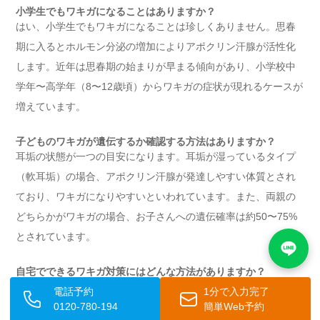
小学生でもワキガになることはありますか？
はい、小学生でもワキガになることは珍しくありません。思春
期に入るとホルモン分泌の増加によりアポクリン汗腺が活性化
します。近年は思春期の始まりが早まる傾向があり、小学校中
学年〜高学年（8〜12歳頃）からワキガの症状が現れるケースが
増えています。
子どものワキガが遺伝するか確認する方法はありますか？
耳垢の状態が一つの目安になります。耳垢が湿っているタイプ
（軟耳垢）の場合、アポクリン汗腺が発達しやすい体質とされ
ており、ワキガになりやすいといわれています。また、両親の
どちらかがワキガの場合、お子さんへの遺伝確率は約50〜75%
とされています。
自宅でできるワキガ対策にはどんな方法がありますか？
主な対策として、①ボディソープで泡立ててわきを丁寧に洗
電話予約
1分で入力完了
う、②入浴後はわきをしっかり乾燥させる、③通気性のよい綿
0120-780-194
簡単Web予約