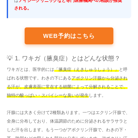
は
アイシークリニックなど専門医療機関への相談が推奨
される。
WEB予約はこちら
💡 1. ワキガ（腋臭症）とはどんな状態？
ワキガとは、医学的には
「腋臭症（えきしゅうしょう）」
と呼
ばれる状態です。わきの下にある
アポクリン汗腺から分泌され
る汗が、皮膚表面に常在する細菌によって分解されることで、
独特の酸っぱい・スパイシーな臭いが発生
します。
汗腺には大きく分けて2種類あります。一つはエクリン汗腺で、
全身に分布しており、体温調節のために分泌されるサラサラと
した汗を出します。もう一つがアポクリン汗腺で、わきの下・