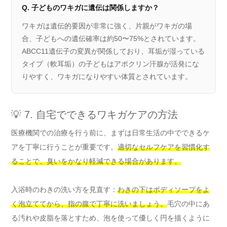
Q. 子どものワキガに遺伝は関係しますか？
ワキガは遺伝的要因が非常に強く、片親がワキガの場
合、子どもへの遺伝確率は約50〜75%とされています。
ABCC11遺伝子の変異が関係しており、耳垢が湿っている
タイプ（軟耳垢）の子どもはアポクリン汗腺が活発にな
りやすく、ワキガになりやすい体質とされています。
💡 7. 自宅でできるワキガケアの方法
医療機関での治療を行う前に、まずは日常生活の中でできるケ
アを丁寧に行うことが重要です。
適切なセルフケアを習慣化す
ることで、臭いをかなり軽減できる場合があります。
入浴時のわきの洗い方を見直す：
わきの下はボディソープをよ
く泡立ててから、指の腹で丁寧に洗いましょう。
毛穴の中にあ
る汚れや皮脂を落とすため、泡を使って優しく円を描くように