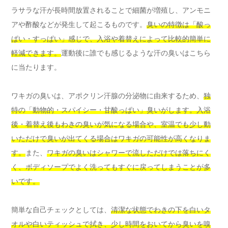
ラサラな汗が長時間放置されることで細菌が増殖し、アンモニ
アや酢酸などが発生して起こるものです。
臭いの特徴は「酸っ
ぱい・すっぱい」感じで、入浴や着替えによって比較的簡単に
軽減できます。
運動後に誰でも感じるような汗の臭いはこちら
に当たります。
ワキガの臭いは、アポクリン汗腺の分泌物に由来するため、
独
特の「動物的・スパイシー・甘酸っぱい」臭いがします。入浴
後・着替え後もわきの臭いが気になる場合や、室温でも少し動
いただけで臭いが出てくる場合はワキガの可能性が高くなりま
す。
また、
ワキガの臭いはシャワーで流しただけでは落ちにく
く、ボディソープでよく洗ってもすぐに戻ってしまうことが多
いです。
簡単な自己チェックとしては、
清潔な状態でわきの下を白いタ
オルや白いティッシュで拭き、少し時間をおいてから臭いを嗅