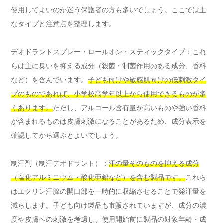
使用してよいのか迷う保護者の方も多いでしょう。ここでは主
なタイプと注意点を整理します。
デオドラントスプレー・ロールオン・スティックタイプ：これ
らは主に臭いを抑える成分（殺菌・制菌作用のある成分、香料
など）を含んでいます。
子ども向けや敏感肌向けの低刺激タイ
プのものであれば、小学校高学年以上から使用できるものが多
くあります。
ただし、アルコール含有量が高いものや強い香料
が含まれるものは皮膚刺激になることがあるため、成分表示を
確認してから選ぶとよいでしょう。
制汗剤（制汗デオドラント）：
汗の量そのものを抑える成分
（塩化アルミニウム・酸化亜鉛など）を含む製品です。
これら
はエクリン汗腺の開口部を一時的に収縮させることで発汗量を
減らします。子ども向け製品も市販されていますが、成分の濃
度や皮膚への刺激を考慮し、使用開始前に製品の対象年齢・成