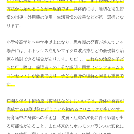
小学生の段階（特に低学年〜中学年）では、まず侵襲の少ない
方法から始めることが一般的です。
具体的には、適切な衛生習
慣の指導・外用薬の使用・生活習慣の改善などが第一選択とな
ります。
小学校高学年〜中学生以上になり、思春期の発育が進んでいる
場合には、ボトックス注射やマイクロ波治療などの低侵襲な治
療を検討できる場合があります。ただし、
これらの治療を子ど
もに行う際は、保護者への十分な説明・同意（インフォームド
コンセント）が必要であり、子ども自身の理解と同意も重要で
す。
切開を伴う手術治療（剪除法など）については、身体の発育が
完成する18歳以降に行うことを勧めるクリニックが多いです。
発育途中の身体への手術は、皮膚・組織の変化に伴う影響が出
る可能性があること、また将来的なホルモンバランスの変化に