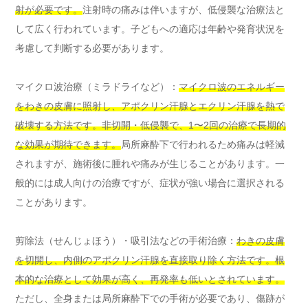
射が必要です。
注射時の痛みは伴いますが、低侵襲な治療法と
して広く行われています。子どもへの適応は年齢や発育状況を
考慮して判断する必要があります。
マイクロ波治療（ミラドライなど）：
マイクロ波のエネルギー
をわきの皮膚に照射し、アポクリン汗腺とエクリン汗腺を熱で
破壊する方法です。非切開・低侵襲で、1〜2回の治療で長期的
な効果が期待できます。
局所麻酔下で行われるため痛みは軽減
されますが、施術後に腫れや痛みが生じることがあります。一
般的には成人向けの治療ですが、症状が強い場合に選択される
ことがあります。
剪除法（せんじょほう）・吸引法などの手術治療：
わきの皮膚
を切開し、内側のアポクリン汗腺を直接取り除く方法です。根
本的な治療として効果が高く、再発率も低いとされています。
ただし、全身または局所麻酔下での手術が必要であり、傷跡が