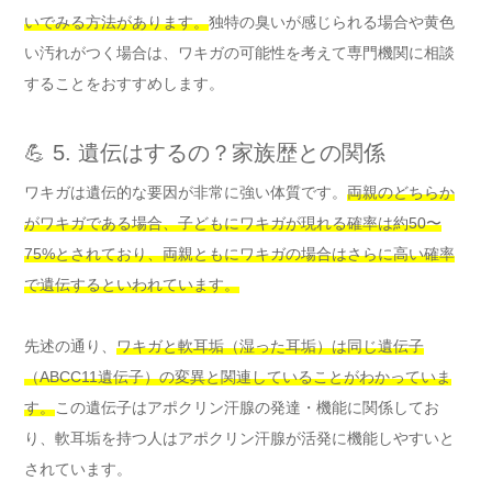
いでみる方法があります。
独特の臭いが感じられる場合や黄色
い汚れがつく場合は、ワキガの可能性を考えて専門機関に相談
することをおすすめします。
💪 5. 遺伝はするの？家族歴との関係
ワキガは遺伝的な要因が非常に強い体質です。
両親のどちらか
がワキガである場合、子どもにワキガが現れる確率は約50〜
75%とされており、両親ともにワキガの場合はさらに高い確率
で遺伝するといわれています。
先述の通り、
ワキガと軟耳垢（湿った耳垢）は同じ遺伝子
（ABCC11遺伝子）の変異と関連していることがわかっていま
す。
この遺伝子はアポクリン汗腺の発達・機能に関係してお
り、軟耳垢を持つ人はアポクリン汗腺が活発に機能しやすいと
されています。