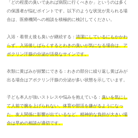
「どの程度の臭いであれば病院に行くべきか」というのは多く
の保護者が悩むポイントです。以下のような状況が見られる場
合は、医療機関への相談を積極的に検討してください。
入浴・着替え後も臭いが継続する：
清潔にしているにもかかわ
らず、入浴後しばらくするとわきの臭いが気になる場合は、ア
ポクリン汗腺の分泌が活発なサインです。
衣類に黄ばみが頻繁にできる：わきの部分に繰り返し黄ばみが
出る場合はアポクリン汗腺の分泌が多い状態を示しています。
子ども本人が強いストレスや悩みを抱えている：
臭いを気にし
て人前で腕を上げられない、体育や部活を嫌がるようになっ
た、友人関係に影響が出ているなど、精神的な負担が大きい場
合は早めの相談が適切です。