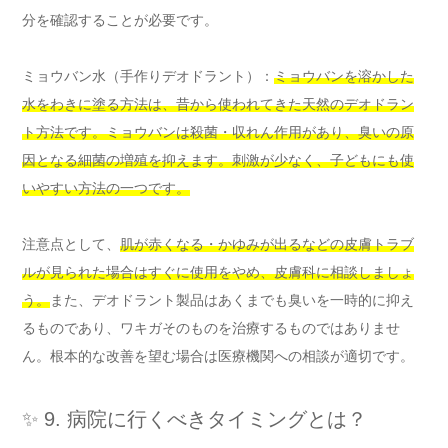
分を確認することが必要です。
ミョウバン水（手作りデオドラント）：
ミョウバンを溶かした
水をわきに塗る方法は、昔から使われてきた天然のデオドラン
ト方法です。ミョウバンは殺菌・収れん作用があり、臭いの原
因となる細菌の増殖を抑えます。刺激が少なく、子どもにも使
いやすい方法の一つです。
注意点として、
肌が赤くなる・かゆみが出るなどの皮膚トラブ
ルが見られた場合はすぐに使用をやめ、皮膚科に相談しましょ
う。
また、デオドラント製品はあくまでも臭いを一時的に抑え
るものであり、ワキガそのものを治療するものではありませ
ん。根本的な改善を望む場合は医療機関への相談が適切です。
✨ 9. 病院に行くべきタイミングとは？