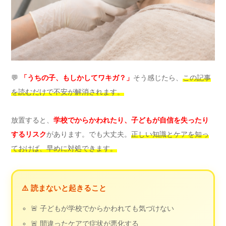
💬
「うちの子、もしかしてワキガ？」
そう感じたら、
この記事
を読むだけで不安が解消されます。
放置すると、
学校でからかわれたり、子どもが自信を失ったり
するリスク
があります。でも大丈夫。
正しい知識とケアを知っ
ておけば、早めに対処できます。
⚠️ 読まないと起きること
🚨 子どもが学校でからかわれても気づけない
🚨 間違ったケアで症状が悪化する