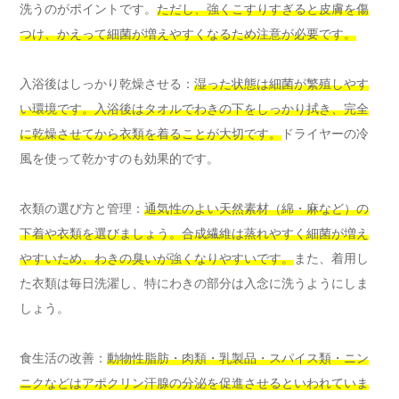
洗うのがポイントです。
ただし、強くこすりすぎると皮膚を傷
つけ、かえって細菌が増えやすくなるため注意が必要です。
入浴後はしっかり乾燥させる：
湿った状態は細菌が繁殖しやす
い環境です。入浴後はタオルでわきの下をしっかり拭き、完全
に乾燥させてから衣類を着ることが大切です。
ドライヤーの冷
風を使って乾かすのも効果的です。
衣類の選び方と管理：
通気性のよい天然素材（綿・麻など）の
下着や衣類を選びましょう。合成繊維は蒸れやすく細菌が増え
やすいため、わきの臭いが強くなりやすいです。
また、着用し
た衣類は毎日洗濯し、特にわきの部分は入念に洗うようにしま
しょう。
食生活の改善：
動物性脂肪・肉類・乳製品・スパイス類・ニン
ニクなどはアポクリン汗腺の分泌を促進させるといわれていま