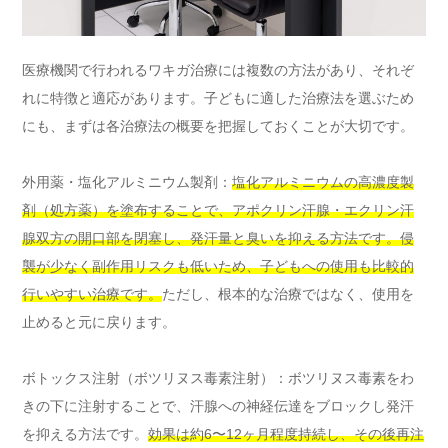
医療機関で行われるワキガ治療には複数の方法があり、それぞ
れに特徴と適応があります。子どもに適した治療法を選ぶため
にも、まずは各治療法の概要を把握しておくことが大切です。
外用薬・塩化アルミニウム製剤：
塩化アルミニウムの高濃度製
剤（処方薬）を塗布することで、アポクリン汗腺・エクリン汗
腺双方の開口部を閉塞し、発汗量と臭いを抑える方法です。侵
襲が少なく副作用リスクも低いため、子どもへの使用も比較的
行いやすい治療です。
ただし、根本的な治療ではなく、使用を
止めると元に戻ります。
ボトックス注射（ボツリヌス毒素注射）：ボツリヌス毒素をわ
きの下に注射することで、汗腺への神経伝達をブロックし発汗
を抑える方法です。
効果は約6〜12ヶ月程度持続し、その後再注