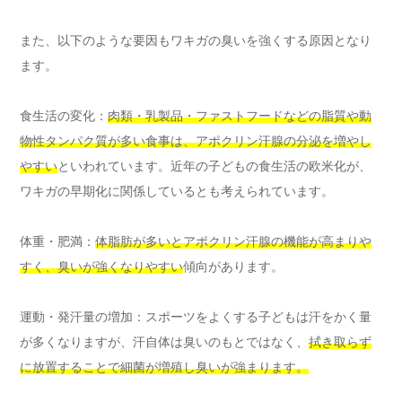
また、以下のような要因もワキガの臭いを強くする原因となり
ます。
食生活の変化：
肉類・乳製品・ファストフードなどの脂質や動
物性タンパク質が多い食事は、アポクリン汗腺の分泌を増やし
やすい
といわれています。近年の子どもの食生活の欧米化が、
ワキガの早期化に関係しているとも考えられています。
体重・肥満：
体脂肪が多いとアポクリン汗腺の機能が高まりや
すく、臭いが強くなりやすい
傾向があります。
運動・発汗量の増加：スポーツをよくする子どもは汗をかく量
が多くなりますが、汗自体は臭いのもとではなく、
拭き取らず
に放置することで細菌が増殖し臭いが強まります。