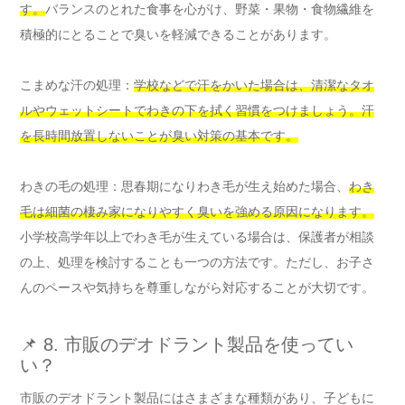
す。
バランスのとれた食事を心がけ、野菜・果物・食物繊維を
積極的にとることで臭いを軽減できることがあります。
こまめな汗の処理：
学校などで汗をかいた場合は、清潔なタオ
ルやウェットシートでわきの下を拭く習慣をつけましょう。汗
を長時間放置しないことが臭い対策の基本です。
わきの毛の処理：思春期になりわき毛が生え始めた場合、
わき
毛は細菌の棲み家になりやすく臭いを強める原因になります。
小学校高学年以上でわき毛が生えている場合は、保護者が相談
の上、処理を検討することも一つの方法です。ただし、お子さ
んのペースや気持ちを尊重しながら対応することが大切です。
📌 8. 市販のデオドラント製品を使ってい
い？
市販のデオドラント製品にはさまざまな種類があり、子どもに