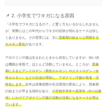
📌 2. 小学生でワキガになる原因
「小学生でワキガになるの？」と驚く方もいるかもしれません
が、実際にはこの年代からワキガの症状が現れるケースは珍し
くありません。その背景には、主に
思春期の始まりと関係する
ホルモン変化
があります。
アポクリン汗腺は生まれたときから存在していますが、幼い頃
は機能が未熟で、ほとんど活動していません。ところが、
思春
期に入るとアンドロゲン（男性ホルモン）やエストロゲン（女
性ホルモン）などの分泌が増加し、アポクリン汗腺が発達・活
性化します。
近年は栄養状態や生活環境の変化により、思春期
の始まりが早まる傾向があり、
小学校中学年〜高学年（8〜12歳
頃）にかけてアポクリン汗腺の活動が活発になるケースが増え
ています。