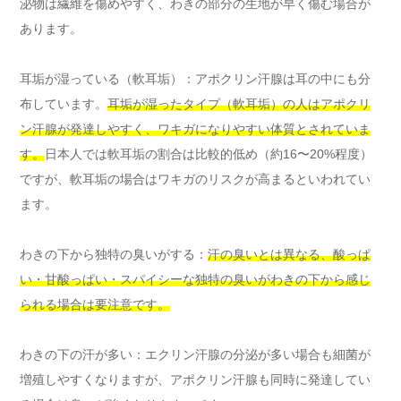
泌物は繊維を傷めやすく、わきの部分の生地が早く傷む場合が
あります。
耳垢が湿っている（軟耳垢）：アポクリン汗腺は耳の中にも分
布しています。
耳垢が湿ったタイプ（軟耳垢）の人はアポクリ
ン汗腺が発達しやすく、ワキガになりやすい体質とされていま
す。
日本人では軟耳垢の割合は比較的低め（約16〜20%程度）
ですが、軟耳垢の場合はワキガのリスクが高まるといわれてい
ます。
わきの下から独特の臭いがする：
汗の臭いとは異なる、酸っぱ
い・甘酸っぱい・スパイシーな独特の臭いがわきの下から感じ
られる場合は要注意です。
わきの下の汗が多い：エクリン汗腺の分泌が多い場合も細菌が
増殖しやすくなりますが、アポクリン汗腺も同時に発達してい