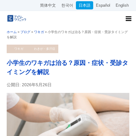
简体中文
한국어
日本語
Español
English
ホーム
»
ブログ
»
ワキガ
»
小学生のワキガは治る？原因・症状・受診タイミング
を解説
ワキガ
わきが・多汗症
小学生のワキガは治る？原因・症状・受診タ
イミングを解説
公開日: 2026年5月26日