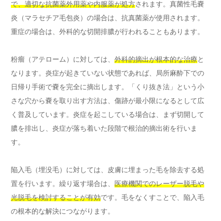
で、適切な抗菌薬外用薬や内服薬が処方
されます。真菌性毛嚢
炎（マラセチア毛包炎）の場合は、抗真菌薬が使用されます。
重症の場合は、外科的な切開排膿が行われることもあります。
粉瘤（アテローム）に対しては、
外科的摘出が根本的な治療
と
なります。炎症が起きていない状態であれば、局所麻酔下での
日帰り手術で嚢を完全に摘出します。「くり抜き法」という小
さな穴から嚢を取り出す方法は、傷跡が最小限になるとして広
く普及しています。炎症を起こしている場合は、まず切開して
膿を排出し、炎症が落ち着いた段階で根治的摘出術を行いま
す。
陥入毛（埋没毛）に対しては、皮膚に埋まった毛を除去する処
置を行います。繰り返す場合は、
医療機関でのレーザー脱毛や
光脱毛を検討することが有効
です。毛をなくすことで、陥入毛
の根本的な解決につながります。