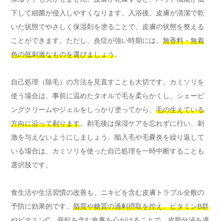
下して細菌が侵入しやすくなります。入浴後、皮膚が清潔で乾
いた状態でやさしく保湿剤を塗ることで、皮膚の状態を整える
ことができます。ただし、炎症が強い時期には、
無香料・無着
色の低刺激なものを選びましょう
。
自己処理（除毛）の方法を見直すことも大切です。カミソリを
使う場合は、事前に温めたタオルで毛を柔らかくし、シェービ
ングクリームやジェルをしっかり塗ってから、
毛の生えている
方向に沿って剃ります
。剃毛後は保湿ケアを忘れずに行い、刺
激を与えないようにしましょう。陥入毛や毛嚢炎を繰り返して
いる場合は、カミソリを使った自己処理を一時中断することも
選択肢です。
食生活や生活習慣の改善も、ニキビを含む皮膚トラブル全般の
予防に効果的です。
脂質や糖質の過剰摂取を控え、ビタミンB群
やビタミンC、亜鉛を含む食事
を心がけることで、皮脂分泌を適