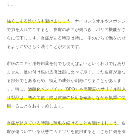
す。
強くこする洗い方も避けましょう
。ナイロンタオルやスポンジ
で力を入れてこすると、皮膚の表面が傷つき、バリア機能がさ
らに低下します。炎症がある時期は特に、手のひらで泡をのせ
るようにやさしく洗うことが大切です。
市販のニキビ用外用薬を何でも使えばよいというわけではあり
ません。足の付け根の皮膚は顔に比べて厚く、また皮膚が重な
る部分でもあるため、特定の成分が刺激になることがありま
す。特に、
過酸化ベンゾイル（BPO）や高濃度のサリチル酸入
り製品は、初めて使う際は皮膚の反応を確認しながら慎重に使
用
することをおすすめします。
炎症が起きている時期に除毛を続けることも避けましょう
。皮
膚が傷ついている状態でカミソリを使用すると、さらに傷を深