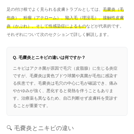
足の付け根でよく見られる皮膚トラブルとしては、
毛嚢炎（毛
包炎）、粉瘤（アテローム）、陥入毛（埋没毛）、接触性皮膚
炎（かぶれ）、そして性感染症によるもの
などが代表的です。
それぞれについて次のセクションで詳しく解説します。
Q. 毛嚢炎とニキビの違いは何ですか？
ニキビはアクネ菌が原因で毛穴（皮脂腺）に生じる炎症
ですが、毛嚢炎は黄色ブドウ球菌や真菌が毛包に感染す
る疾患です。毛嚢炎は毛穴の中心に毛が確認でき、痛み
やかゆみが強く、悪化すると発熱を伴うこともありま
す。治療薬も異なるため、自己判断せず皮膚科を受診す
ることが重要です。
🔍 毛嚢炎とニキビの違い