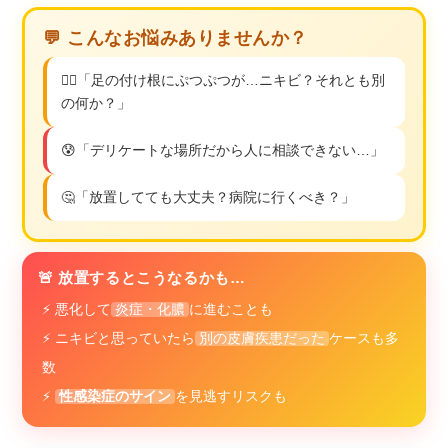
💬 こんなお悩みありませんか？
🙍‍♀️「足の付け根にぷつぷつが…ニキビ？それとも別
の何か？」
😰「デリケートな場所だから人に相談できない…」
🤔「放置してても大丈夫？病院に行くべき？」
🚨 放置するとこうなるかも…
⚡ 悪化して
炎症・化膿
に進むことも
⚡ ニキビと思っていたら
別の皮膚疾患だった
ケースも多
数
⚡
性感染症のサイン
を見逃すリスクも