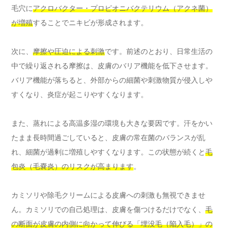
毛穴に
アクロバクター・プロピオニバクテリウム（アクネ菌）
が増殖
することでニキビが形成されます。
次に、
摩擦や圧迫による刺激
です。前述のとおり、日常生活の
中で繰り返される摩擦は、皮膚のバリア機能を低下させます。
バリア機能が落ちると、外部からの細菌や刺激物質が侵入しや
すくなり、炎症が起こりやすくなります。
また、蒸れによる高温多湿の環境も大きな要因です。汗をかい
たまま長時間過ごしていると、皮膚の常在菌のバランスが乱
れ、細菌が過剰に増殖しやすくなります。この状態が続くと
毛
包炎（毛嚢炎）のリスクが高まります
。
カミソリや除毛クリームによる皮膚への刺激も無視できませ
ん。カミソリでの自己処理は、皮膚を傷つけるだけでなく、
毛
の断面が皮膚の内側に向かって伸びる「埋没毛（陥入毛）」の