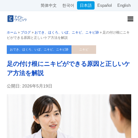
简体中文
한국어
日本語
Español
English
ホーム
»
ブログ
»
おでき、ほくろ、いぼ、ニキビ、ニキビ跡
»
足の付け根にニキ
ビができる原因と正しいケア方法を解説
おでき、ほくろ、いぼ、ニキビ、ニキビ跡
ニキビ
足の付け根にニキビができる原因と正しいケ
ア方法を解説
公開日: 2026年5月19日