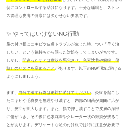
切にコントロールする助けになります。十分な睡眠と、ストレ
ス管理も皮膚の健康には欠かせない要素です。
✨ やってはいけないNG行動
足の付け根にニキビや皮膚トラブルが生じた時、つい「早く治
したい」という気持ちから誤った対処をしてしまいがちです。
しかし、
間違ったケアは症状を悪化させ、色素沈着や瘢痕（傷
跡）のリスクを高めること
があります。以下のNG行動は避ける
ようにしましょう。
まず、
自分で潰す行為は絶対に避けてください
。炎症を起こし
たニキビや毛嚢炎を無理やり潰すと、内部の細菌が周囲に広が
り、炎症が拡大します。また、指で押し潰すことで皮膚の深部
に傷がつき、その後に色素沈着やクレーター状の瘢痕が残るこ
とがあります。デリケートな足の付け根では特に注意が必要で