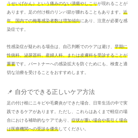
うせいげかん）という痛みのない潰瘍やしこり
が現れることが
あります。足の付け根のリンパ節が腫れることもあります。
近
年、国内での梅毒感染者数は増加傾向
にあり、注意が必要な感
染症です。
性感染症が疑われる場合は、自己判断でのケアは避け、
早期に
性病科、泌尿器科、産婦人科、または皮膚科を受診することが
重要
です。パートナーへの感染拡大を防ぐためにも、検査と適
切な治療を受けることをおすすめします。
📌 自分でできる正しいケア方法
足の付け根にニキビや毛嚢炎ができた場合、日常生活の中で実
践できるケアがあります。ただし、これらはあくまで軽症の場
合における補助的なケアであり、
症状が重い場合や長引く場合
は医療機関への受診を優先
してください。