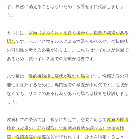
す。自然に消えることはないため、放置せずに受診しましょ
う。
五つ目は、
水疱（水ぶくれ）を伴う場合や、複数の潰瘍がある
場合
です。ヘルペスウイルスによる性器ヘルペスや、帯状疱疹
の可能性を考える必要があります。これらはウイルスが原因で
あるため、抗ウイルス薬での治療が必要です。
六つ目は、
性的接触後に症状が現れた場合
です。性感染症の可
能性を除外するために、専門医での検査が不可欠です。症状が
なくても、リスクのある行為があった場合は検査を検討しまし
ょう。
皮膚科での受診では、視診に加えて、必要に応じて
皮膚の擦過
検査（皮膚の一部を採取して細菌や真菌を調べる）や血液検
査、性感染症の検査
などが行われます。原因を特定すること