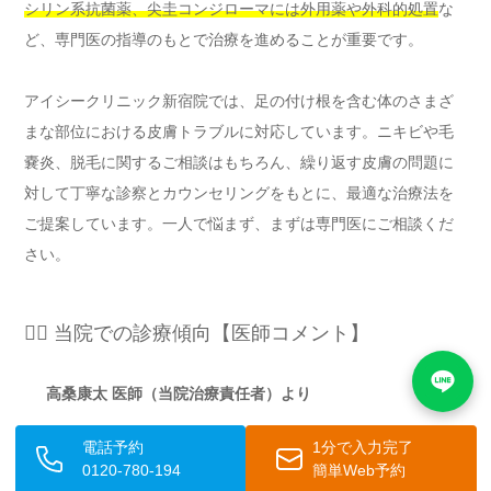
シリン系抗菌薬、尖圭コンジローマには外用薬や外科的処置
な
ど、専門医の指導のもとで治療を進めることが重要です。
アイシークリニック新宿院では、足の付け根を含む体のさまざ
まな部位における皮膚トラブルに対応しています。ニキビや毛
嚢炎、脱毛に関するご相談はもちろん、繰り返す皮膚の問題に
対して丁寧な診察とカウンセリングをもとに、最適な治療法を
ご提案しています。一人で悩まず、まずは専門医にご相談くだ
さい。
👨‍⚕️ 当院での診療傾向【医師コメント】
高桑康太 医師（当院治療責任者）より
電話予約
1分で入力完了
「当院では、足の付け根のぷつぷつを「ただのニキビ」と
0120-780-194
簡単Web予約
思って長期間放置された後にご来院される患者様が少なく