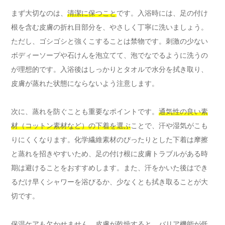
まず大切なのは、
清潔に保つこと
です。入浴時には、足の付け
根を含む皮膚の折れ目部分を、やさしく丁寧に洗いましょう。
ただし、ゴシゴシと強くこすることは禁物です。刺激の少ない
ボディーソープや石けんを泡立てて、泡でなでるように洗うの
が理想的です。入浴後はしっかりとタオルで水分を拭き取り、
皮膚が蒸れた状態にならないよう注意します。
次に、蒸れを防ぐことも重要なポイントです。
通気性の良い素
材（コットン素材など）の下着を選ぶ
ことで、汗や湿気がこも
りにくくなります。化学繊維素材のぴったりとした下着は摩擦
と蒸れを招きやすいため、足の付け根に皮膚トラブルがある時
期は避けることをおすすめします。また、汗をかいた後はでき
るだけ早くシャワーを浴びるか、少なくとも拭き取ることが大
切です。
保湿ケアも欠かせません。皮膚が乾燥すると、バリア機能が低