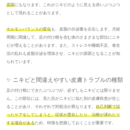
原因
にもなります。これがニキビのように見える赤いぷつぷつ
として現れることがあります。
ホルモンバランスの変化
も、皮脂の分泌量を左右します。月経
周期に関連して、足の付け根を含む体のさまざまな部位にニキ
ビが増えることがあります。また、ストレスや睡眠不足、食生
活の乱れも皮脂分泌を増加させ、ニキビの原因となることが知
られています。
✨ ニキビと間違えやすい皮膚トラブルの種類
足の付け根にできたぷつぷつが、必ずしもニキビとは限りませ
ん。この部位には、見た目がニキビに似た別の皮膚疾患が生じ
ることがあり、それぞれで対処法が異なります。
自己判断で誤
ったケアをしてしまうと、症状が悪化したり、治療が遅れたり
する場合がある
ため、特徴を把握しておくことが重要です。