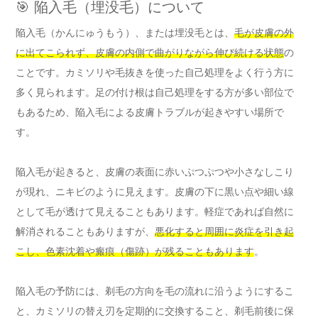
🎯 陥入毛（埋没毛）について
陥入毛（かんにゅうもう）、または埋没毛とは、
毛が皮膚の外
に出てこられず、皮膚の内側で曲がりながら伸び続ける状態
の
ことです。カミソリや毛抜きを使った自己処理をよく行う方に
多く見られます。足の付け根は自己処理をする方が多い部位で
もあるため、陥入毛による皮膚トラブルが起きやすい場所で
す。
陥入毛が起きると、皮膚の表面に赤いぷつぷつや小さなしこり
が現れ、ニキビのように見えます。皮膚の下に黒い点や細い線
として毛が透けて見えることもあります。軽症であれば自然に
解消されることもありますが、
悪化すると周囲に炎症を引き起
こし、色素沈着や瘢痕（傷跡）が残ることもあります
。
陥入毛の予防には、剃毛の方向を毛の流れに沿うようにするこ
と、カミソリの替え刃を定期的に交換すること、剃毛前後に保