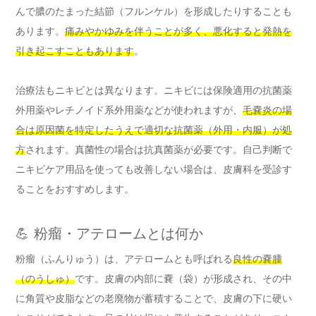
んで膿のたまった結節（フルンケル）を形成したりすることも
あります。
痛みやかゆみを伴うことが多く、悪化すると発熱を
引き起こすこともあります
。
治療法もニキビとは異なります。ニキビには保険適用の抗菌薬
外用薬やレチノイド系外用薬などが使われますが、
毛嚢炎の場
合は原因菌を特定したうえで適切な抗菌薬（外用・内服）が処
方
されます。真菌性の場合は抗真菌薬が必要です。自己判断で
ニキビケア用品を使っても改善しない場合は、皮膚科を受診す
ることをおすすめします。
💪 粉瘤・アテロームとは何か
粉瘤（ふんりゅう）は、アテロームとも呼ばれる
良性の嚢腫
（のうしゅ）
です。皮膚の内部に嚢（袋）が形成され、その中
に角質や皮脂などの老廃物が蓄積することで、皮膚の下に硬い