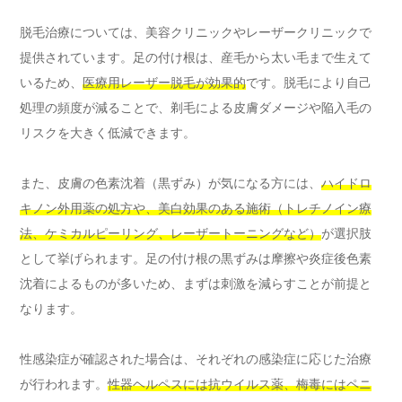
脱毛治療については、美容クリニックやレーザークリニックで
提供されています。足の付け根は、産毛から太い毛まで生えて
いるため、
医療用レーザー脱毛が効果的
です。脱毛により自己
処理の頻度が減ることで、剃毛による皮膚ダメージや陥入毛の
リスクを大きく低減できます。
また、皮膚の色素沈着（黒ずみ）が気になる方には、
ハイドロ
キノン外用薬の処方や、美白効果のある施術（トレチノイン療
法、ケミカルピーリング、レーザートーニングなど）
が選択肢
として挙げられます。足の付け根の黒ずみは摩擦や炎症後色素
沈着によるものが多いため、まずは刺激を減らすことが前提と
なります。
性感染症が確認された場合は、それぞれの感染症に応じた治療
が行われます。
性器ヘルペスには抗ウイルス薬、梅毒にはペニ