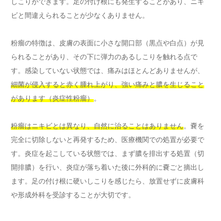
しこりができます。足の付け根にも発生することがあり、ニキ
ビと間違えられることが少なくありません。
粉瘤の特徴は、皮膚の表面に小さな開口部（黒点や白点）が見
られることがあり、その下に弾力のあるしこりを触れる点で
す。感染していない状態では、痛みはほとんどありませんが、
細菌が侵入すると赤く腫れ上がり、強い痛みと膿を生じること
があります（炎症性粉瘤）
。
粉瘤はニキビとは異なり、自然に治ることはありません
。嚢を
完全に切除しないと再発するため、医療機関での処置が必要で
す。炎症を起こしている状態では、まず膿を排出する処置（切
開排膿）を行い、炎症が落ち着いた後に外科的に嚢ごと摘出し
ます。足の付け根に硬いしこりを感じたら、放置せずに皮膚科
や形成外科を受診することが大切です。