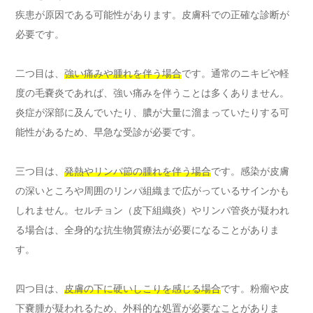
疾患が原因である可能性があります。皮膚科での正確な診断が
必要です。
二つ目は、
強い痛みや腫れを伴う場合
です。通常のニキビや軽
度の毛嚢炎であれば、強い痛みを伴うことは多くありません。
炎症が深部に及んでいたり、膿が大量に溜まっていたりする可
能性があるため、早急な受診が必要です。
三つ目は、
発熱やリンパ節の腫れを伴う場合
です。感染が皮膚
の深いところや周囲のリンパ組織まで広がっているサインかも
しれません。セルチョン（皮下組織炎）やリンパ管炎が疑われ
る場合は、全身的な抗生物質療法が必要になることがありま
す。
四つ目は、
皮膚の下に硬いしこりを感じる場合
です。粉瘤や皮
下嚢腫が疑われるため、外科的な処置が必要なことがありま