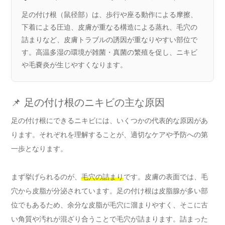
足の付け根（鼠径部）は、歩行や座る動作による摩擦、
下着による圧迫、皮膚が重なる構造による蒸れ、毛穴の
詰まりなど、皮膚トラブルの誘因が重なりやすい部位で
す。高温多湿の環境が雑菌・真菌の繁殖を促し、ニキビ
や毛嚢炎が生じやすくなります。
📌 足の付け根のニキビの主な原因
足の付け根にできるニキビには、いくつかの代表的な原因があ
ります。それぞれを理解することが、適切なケアや予防への第
一歩となります。
まず挙げられるのが、
毛穴の詰まり
です。皮膚の表面では、毛
穴から皮脂が分泌されています。足の付け根は皮脂腺が多い部
位でもあるため、余分な皮脂が毛穴に溜まりやすく、そこに古
い角質や汚れが混ざり合うことで毛穴が詰まります。詰まった