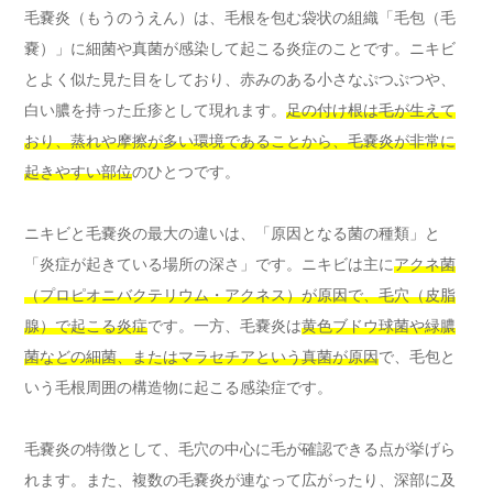
毛嚢炎（もうのうえん）は、毛根を包む袋状の組織「毛包（毛
嚢）」に細菌や真菌が感染して起こる炎症のことです。ニキビ
とよく似た見た目をしており、赤みのある小さなぷつぷつや、
白い膿を持った丘疹として現れます。
足の付け根は毛が生えて
おり、蒸れや摩擦が多い環境であることから、毛嚢炎が非常に
起きやすい部位
のひとつです。
ニキビと毛嚢炎の最大の違いは、「原因となる菌の種類」と
「炎症が起きている場所の深さ」です。ニキビは主に
アクネ菌
（プロピオニバクテリウム・アクネス）が原因で、毛穴（皮脂
腺）で起こる炎症
です。一方、毛嚢炎は
黄色ブドウ球菌や緑膿
菌などの細菌、またはマラセチアという真菌が原因
で、毛包と
いう毛根周囲の構造物に起こる感染症です。
毛嚢炎の特徴として、毛穴の中心に毛が確認できる点が挙げら
れます。また、複数の毛嚢炎が連なって広がったり、深部に及