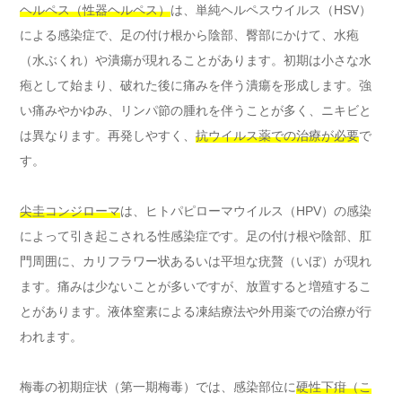
ヘルペス（性器ヘルペス）
は、単純ヘルペスウイルス（HSV）
による感染症で、足の付け根から陰部、臀部にかけて、水疱
（水ぶくれ）や潰瘍が現れることがあります。初期は小さな水
疱として始まり、破れた後に痛みを伴う潰瘍を形成します。強
い痛みやかゆみ、リンパ節の腫れを伴うことが多く、ニキビと
は異なります。再発しやすく、
抗ウイルス薬での治療が必要
で
す。
尖圭コンジローマ
は、ヒトパピローマウイルス（HPV）の感染
によって引き起こされる性感染症です。足の付け根や陰部、肛
門周囲に、カリフラワー状あるいは平坦な疣贅（いぼ）が現れ
ます。痛みは少ないことが多いですが、放置すると増殖するこ
とがあります。液体窒素による凍結療法や外用薬での治療が行
われます。
梅毒の初期症状（第一期梅毒）では、感染部位に
硬性下疳（こ