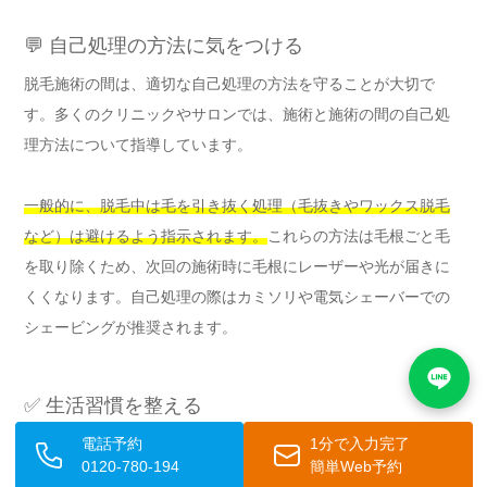
💬 自己処理の方法に気をつける
脱毛施術の間は、適切な自己処理の方法を守ることが大切で
す。多くのクリニックやサロンでは、施術と施術の間の自己処
理方法について指導しています。
一般的に、脱毛中は毛を引き抜く処理（毛抜きやワックス脱毛
など）は避けるよう指示されます。
これらの方法は毛根ごと毛
を取り除くため、次回の施術時に毛根にレーザーや光が届きに
くくなります。自己処理の際はカミソリや電気シェーバーでの
シェービングが推奨されます。
✅ 生活習慣を整える
電話予約
1分で入力完了
脱毛の効果に直接影響するわけではありませんが、全身の健康
0120-780-194
簡単Web予約
状態が良好であることは、施術後の肌の回復を助けることにつ