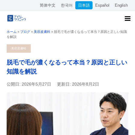
简体中文
한국어
日本語
Español
English
ホーム
»
ブログ
»
美容皮膚科
»
脱毛で毛が濃くなるって本当？原因と正しい知識
を解説
美容皮膚科
脱毛で毛が濃くなるって本当？原因と正しい
知識を解説
公開日: 2026年5月27日
更新日: 2026年8月2日