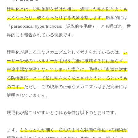
硬毛化とは、脱毛施術を受けた後に、処理した毛が以前よりも
太くなったり、硬くなったりする現象を指します。
医学的には
「paradoxical hypertrichosis（逆説的多毛症）」とも呼ばれ、世
界的にも報告されている現象です。
硬毛化が起こる主なメカニズムとして考えられているのは、
レ
ーザーや光のエネルギーが毛根を完全に破壊するには至らず、
中途半端な刺激となってしまった場合に、毛根が「刺激に対す
る防御反応」として逆に毛を太く成長させようとするというも
のです。
ただし、この現象の正確なメカニズムはまだ完全には
解明されていません。
硬毛化が起こりやすいとされる条件は以下のとおりです。
まず、
もともと毛が細く、産毛のような状態の部位への施術が