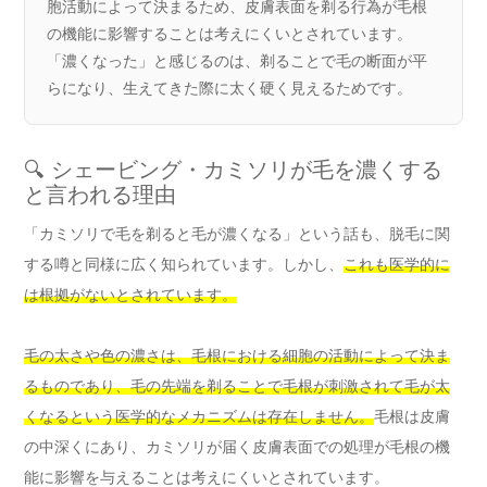
胞活動によって決まるため、皮膚表面を剃る行為が毛根
の機能に影響することは考えにくいとされています。
「濃くなった」と感じるのは、剃ることで毛の断面が平
らになり、生えてきた際に太く硬く見えるためです。
🔍 シェービング・カミソリが毛を濃くする
と言われる理由
「カミソリで毛を剃ると毛が濃くなる」という話も、脱毛に関
する噂と同様に広く知られています。しかし、
これも医学的に
は根拠がないとされています。
毛の太さや色の濃さは、毛根における細胞の活動によって決ま
るものであり、毛の先端を剃ることで毛根が刺激されて毛が太
くなるという医学的なメカニズムは存在しません。
毛根は皮膚
の中深くにあり、カミソリが届く皮膚表面での処理が毛根の機
能に影響を与えることは考えにくいとされています。