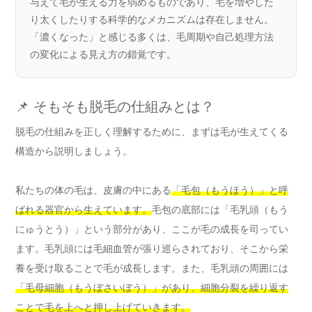
与えて毛が生える力を弱めるものであり、毛を増やした
り太くしたりする科学的なメカニズムは存在しません。
「濃くなった」と感じる多くは、毛周期や自己処理方法
の変化による見え方の錯覚です。
📌 そもそも脱毛の仕組みとは？
脱毛の仕組みを正しく理解するために、まずは毛が生えてくる
構造から説明しましょう。
私たちの体の毛は、皮膚の中にある
「毛包（もうほう）」と呼
ばれる器官から生えています。
毛包の底部には「毛乳頭（もう
にゅうとう）」という部分があり、ここが毛の成長を司ってい
ます。毛乳頭には毛細血管が張り巡らされており、そこから栄
養を受け取ることで毛が成長します。また、毛乳頭の周囲には
「毛母細胞（もうぼさいぼう）」があり、細胞分裂を繰り返す
ことで毛を上へと押し上げていきます。