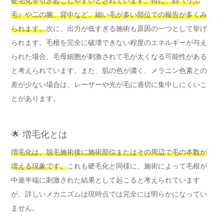
硬毛化を引き起こしやすいとされています。特に、顔（うぶ
毛）や二の腕、背中など、細い毛が多い部位での報告が多くみ
られます。
次に、出力が低すぎる施術も原因の一つとして挙げ
られます。毛根を完全に破壊できない程度のエネルギーが与え
られた場合、毛母細胞が刺激されて毛が太くなる可能性がある
と考えられています。また、肌の色が濃く、メラニン色素との
差が少ない場合は、レーザーや光が毛に適切に集中しにくいこ
とがあります。
🌟 増毛化とは
増毛化は、脱毛施術後に施術部位またはその周辺で毛の本数が
増える現象です。
これも硬毛化と同様に、施術によって毛根が
中途半端に刺激された結果として起こると考えられています
が、詳しいメカニズムは現時点では完全には明らかになってい
ません。