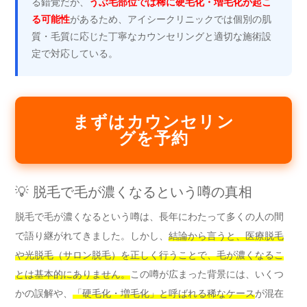
る錯覚だが、
うぶ毛部位では稀に硬毛化・増毛化が起こ
る可能性
があるため、アイシークリニックでは個別の肌
質・毛質に応じた丁寧なカウンセリングと適切な施術設
定で対応している。
まずはカウンセリン
グを予約
💡 脱毛で毛が濃くなるという噂の真相
脱毛で毛が濃くなるという噂は、長年にわたって多くの人の間
で語り継がれてきました。しかし、
結論から言うと、医療脱毛
や光脱毛（サロン脱毛）を正しく行うことで、毛が濃くなるこ
とは基本的にありません。
この噂が広まった背景には、いくつ
かの誤解や、
「硬毛化・増毛化」と呼ばれる稀なケース
が混在