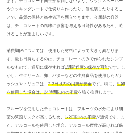
ます。チョコレート同士が接触しないよう、ワックスペーパー
やクッキングシートで仕切りを作ったり、個包装したりするこ
とで、品質の保持と衛生管理を両立できます。金属製の容器
は、チョコレートの風味に影響を与える可能性があるため、避
けることが望ましいです。
消費期限については、使用した材料によって大きく異なりま
す。最も日持ちするのは、チョコレートのみで作られたシンプ
ルなもので、適切に保存すれば
1週間程度の保存が可能
です。し
かし、生クリーム、卵、バターなどの生鮮食品を使用したガナ
ッシュやトリュフは、
2-3日以内の消費が安全
です。特に、
生卵
を使用した場合は、24時間以内の消費
を強く推奨します。
フルーツを使用したチョコレートは、フルーツの水分により細
菌の繁殖リスクが高まるため、
1-2日以内の消費
が適切です。ま
た、アルコールを使用した場合、アルコール度数が高ければ保