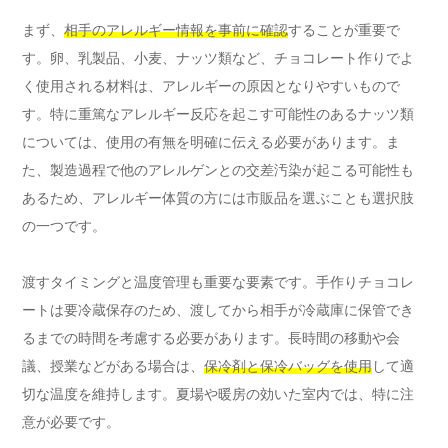
まず、
相手のアレルギー情報を事前に確認
することが重要で
す。卵、乳製品、小麦、ナッツ類など、チョコレート作りでよ
く使用される材料は、アレルギーの原因となりやすいもので
す。特に重篤なアレルギー反応を起こす可能性のあるナッツ類
については、使用の有無を明確に伝える必要があります。ま
た、製造過程で他のアレルゲンとの交差汚染が起こる可能性も
あるため、アレルギー体質の方には市販品を選ぶことも選択肢
の一つです。
渡すタイミングと温度管理も重要な要素です。手作りチョコレ
ートは要冷蔵保存のため、渡してから相手が冷蔵庫に保管でき
るまでの時間を考慮する必要があります。長時間の移動や会
議、授業などがある場合は、
保冷剤と保冷バッグを使用
して適
切な温度を維持します。夏場や暖房の効いた室内では、特に注
意が必要です。