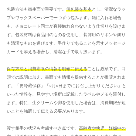
包装方法も衛生面で重要です。
個包装を基本
とし、清潔なラッ
プやワックスペーパーで一つずつ包みます。箱に入れる場合
も、チョコレート同士が直接触れ合わないよう仕切りを設けま
す。包装材料は食品用のものを使用し、装飾用のリボンや飾り
も清潔なものを選びます。手作りであることを示すメッセージ
カードを添える場合も、清潔な手で取り扱います。
保存方法と消費期限の情報を明確に伝える
ことは必須です。口
頭での説明に加え、書面でも情報を提供することが推奨されま
す。「要冷蔵保存」「○月○日までにお召し上がりください」と
いった情報を、見やすい場所に記載したラベルやメモを添付し
ます。特に、生クリームや卵を使用した場合は、消費期限が短
いことを強調して伝える必要があります。
渡す相手の状況も考慮すべき点です。
高齢者や幼児、妊娠中の