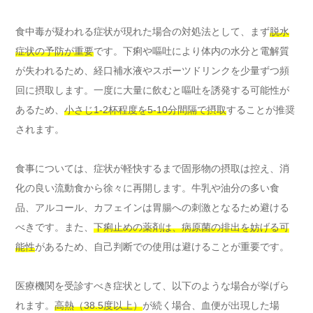
食中毒が疑われる症状が現れた場合の対処法として、まず
脱水
症状の予防が重要
です。下痢や嘔吐により体内の水分と電解質
が失われるため、経口補水液やスポーツドリンクを少量ずつ頻
回に摂取します。一度に大量に飲むと嘔吐を誘発する可能性が
あるため、
小さじ1-2杯程度を5-10分間隔で摂取
することが推奨
されます。
食事については、症状が軽快するまで固形物の摂取は控え、消
化の良い流動食から徐々に再開します。牛乳や油分の多い食
品、アルコール、カフェインは胃腸への刺激となるため避ける
べきです。また、
下痢止めの薬剤は、病原菌の排出を妨げる可
能性
があるため、自己判断での使用は避けることが重要です。
医療機関を受診すべき症状として、以下のような場合が挙げら
れます。
高熱（38.5度以上）
が続く場合、血便が出現した場