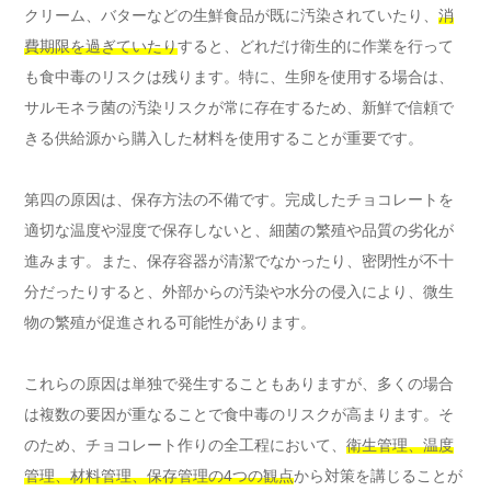
クリーム、バターなどの生鮮食品が既に汚染されていたり、
消
費期限を過ぎていたり
すると、どれだけ衛生的に作業を行って
も食中毒のリスクは残ります。特に、生卵を使用する場合は、
サルモネラ菌の汚染リスクが常に存在するため、新鮮で信頼で
きる供給源から購入した材料を使用することが重要です。
第四の原因は、保存方法の不備です。完成したチョコレートを
適切な温度や湿度で保存しないと、細菌の繁殖や品質の劣化が
進みます。また、保存容器が清潔でなかったり、密閉性が不十
分だったりすると、外部からの汚染や水分の侵入により、微生
物の繁殖が促進される可能性があります。
これらの原因は単独で発生することもありますが、多くの場合
は複数の要因が重なることで食中毒のリスクが高まります。そ
のため、チョコレート作りの全工程において、
衛生管理、温度
管理、材料管理、保存管理の4つの観点
から対策を講じることが