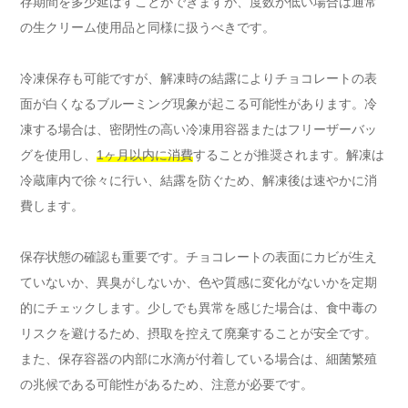
存期間を多少延ばすことができますが、度数が低い場合は通常
の生クリーム使用品と同様に扱うべきです。
冷凍保存も可能ですが、解凍時の結露によりチョコレートの表
面が白くなるブルーミング現象が起こる可能性があります。冷
凍する場合は、密閉性の高い冷凍用容器またはフリーザーバッ
グを使用し、
1ヶ月以内に消費
することが推奨されます。解凍は
冷蔵庫内で徐々に行い、結露を防ぐため、解凍後は速やかに消
費します。
保存状態の確認も重要です。チョコレートの表面にカビが生え
ていないか、異臭がしないか、色や質感に変化がないかを定期
的にチェックします。少しでも異常を感じた場合は、食中毒の
リスクを避けるため、摂取を控えて廃棄することが安全です。
また、保存容器の内部に水滴が付着している場合は、細菌繁殖
の兆候である可能性があるため、注意が必要です。