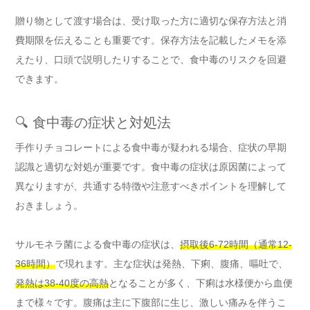
贈り物として渡す場合は、受け取った方に適切な保存方法と消
費期限を伝えることも重要です。保存方法を記載したメモを添
えたり、口頭で説明したりすることで、食中毒のリスクを回避
できます。
🔍 食中毒の症状と対処法
手作りチョコレートによる食中毒が疑われる場合、症状の早期
認識と適切な対処が重要です。食中毒の症状は原因菌によって
異なりますが、共通する特徴や注意すべきポイントを理解して
おきましょう。
サルモネラ菌による食中毒の症状は、
摂取後6-72時間（通常12-
36時間）
で現れます。主な症状は発熱、下痢、腹痛、嘔吐で、
発熱は38-40度の高熱
となることが多く、下痢は水様便から血便
まで様々です。腹痛は主に下腹部に生じ、激しい痛みを伴うこ