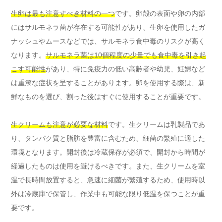
生卵は最も注意すべき材料の一つ
です。卵殻の表面や卵の内部
にはサルモネラ菌が存在する可能性があり、生卵を使用したガ
ナッシュやムースなどでは、サルモネラ食中毒のリスクが高く
なります。
サルモネラ菌は10個程度の少量でも食中毒を引き起
こす可能性
があり、特に免疫力の低い高齢者や幼児、妊婦など
は重篤な症状を呈することがあります。卵を使用する際は、新
鮮なものを選び、割った後はすぐに使用することが重要です。
生クリームも注意が必要な材料
です。生クリームは乳製品であ
り、タンパク質と脂肪を豊富に含むため、細菌の繁殖に適した
環境となります。開封後は冷蔵保存が必須で、開封から時間が
経過したものは使用を避けるべきです。また、生クリームを室
温で長時間放置すると、急速に細菌が繁殖するため、使用時以
外は冷蔵庫で保管し、作業中も可能な限り低温を保つことが重
要です。