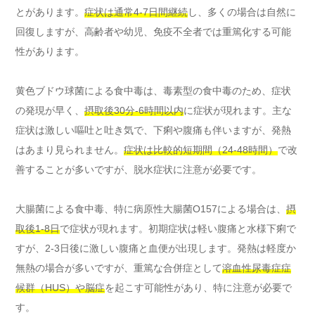
とがあります。
症状は通常4-7日間継続
し、多くの場合は自然に
回復しますが、高齢者や幼児、免疫不全者では重篤化する可能
性があります。
黄色ブドウ球菌による食中毒は、毒素型の食中毒のため、症状
の発現が早く、
摂取後30分-6時間以内
に症状が現れます。主な
症状は激しい嘔吐と吐き気で、下痢や腹痛も伴いますが、発熱
はあまり見られません。
症状は比較的短期間（24-48時間）
で改
善することが多いですが、脱水症状に注意が必要です。
大腸菌による食中毒、特に病原性大腸菌O157による場合は、
摂
取後1-8日
で症状が現れます。初期症状は軽い腹痛と水様下痢で
すが、2-3日後に激しい腹痛と血便が出現します。発熱は軽度か
無熱の場合が多いですが、重篤な合併症として
溶血性尿毒症症
候群（HUS）や脳症
を起こす可能性があり、特に注意が必要で
す。