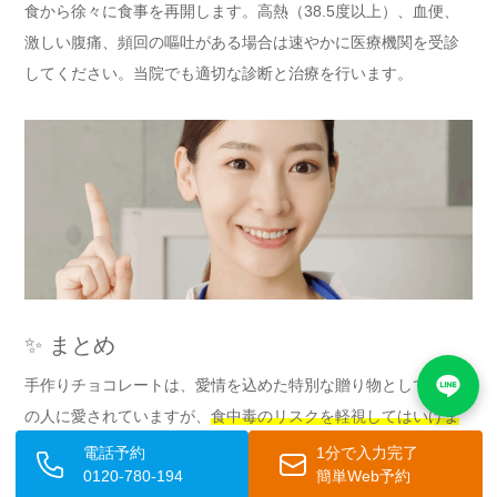
食から徐々に食事を再開します。高熱（38.5度以上）、血便、
激しい腹痛、頻回の嘔吐がある場合は速やかに医療機関を受診
してください。当院でも適切な診断と治療を行います。
✨ まとめ
手作りチョコレートは、愛情を込めた特別な贈り物として多く
の人に愛されていますが、
食中毒のリスクを軽視してはいけま
せん
。サルモネラ菌、黄色ブドウ球菌、大腸菌などによる細菌
電話予約
1分で入力完了
0120-780-194
簡単Web予約
性食中毒は、不適切な衛生管理、温度管理、材料の取り扱い、