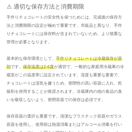
⚠️ 適切な保存方法と消費期限
手作りチョコレートの安全性を保つためには、完成後の保存方
法と消費期限の設定が極めて重要です。市販品と異なり、手作
りチョコレートには保存料が含まれていないため、より慎重な
管理が必要となります。
基本的な保存環境として、
手作りチョコレートは冷蔵保存が原
則
です。
保存温度は2-6度
が適切で、一般的な家庭用冷蔵庫の冷
蔵室がこの温度帯に設定されています。湿度も重要な要素で、
チョコレートは湿気を嫌うため、密閉性の高い容器に入れ、乾
燥剤を併用することが推奨されます。冷蔵庫内の他の食品の臭
いを吸収しないよう、密閉容器での保存は必須です。
保存容器の選択も重要です。清潔なプラスチック容器やガラス
容器を使用し、使用前は熱湯消毒またはアルコール消毒を行い