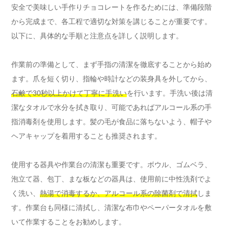
安全で美味しい手作りチョコレートを作るためには、準備段階
から完成まで、各工程で適切な対策を講じることが重要です。
以下に、具体的な手順と注意点を詳しく説明します。
作業前の準備として、まず手指の清潔を徹底することから始め
ます。爪を短く切り、指輪や時計などの装身具を外してから、
石鹸で30秒以上かけて丁寧に手洗い
を行います。手洗い後は清
潔なタオルで水分を拭き取り、可能であればアルコール系の手
指消毒剤を使用します。髪の毛が食品に落ちないよう、帽子や
ヘアキャップを着用することも推奨されます。
使用する器具や作業台の清潔も重要です。ボウル、ゴムベラ、
泡立て器、包丁、まな板などの器具は、使用前に中性洗剤でよ
く洗い、
熱湯で消毒するか、アルコール系の除菌剤で清拭
しま
す。作業台も同様に清拭し、清潔な布巾やペーパータオルを敷
いて作業することをお勧めします。