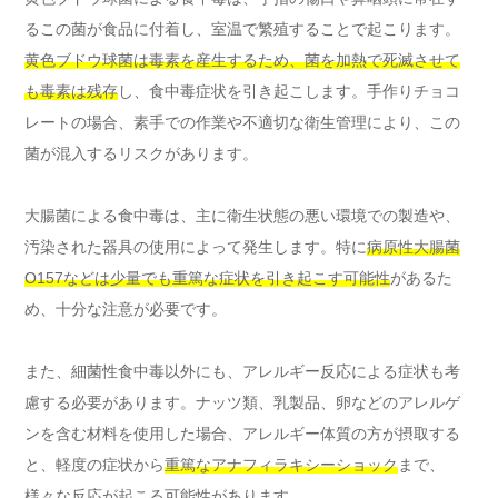
るこの菌が食品に付着し、室温で繁殖することで起こります。
黄色ブドウ球菌は毒素を産生するため、菌を加熱で死滅させて
も毒素は残存
し、食中毒症状を引き起こします。手作りチョコ
レートの場合、素手での作業や不適切な衛生管理により、この
菌が混入するリスクがあります。
大腸菌による食中毒は、主に衛生状態の悪い環境での製造や、
汚染された器具の使用によって発生します。特に
病原性大腸菌
O157などは少量でも重篤な症状を引き起こす可能性
があるた
め、十分な注意が必要です。
また、細菌性食中毒以外にも、アレルギー反応による症状も考
慮する必要があります。ナッツ類、乳製品、卵などのアレルゲ
ンを含む材料を使用した場合、アレルギー体質の方が摂取する
と、軽度の症状から
重篤なアナフィラキシーショック
まで、
様々な反応が起こる可能性があります。