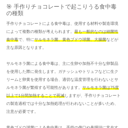
🎯 手作りチョコレートで起こりうる食中毒
の種類
手作りチョコレートによる食中毒は、使用する材料や製造環境
によって複数の種類が考えられます。
最も一般的なのは細菌性
食中毒
で、特に
サルモネラ菌、黄色ブドウ球菌、大腸菌
などが
主な原因となります。
サルモネラ菌による食中毒は、主に生卵や加熱不十分な卵製品
を使用した際に発生します。ガナッシュやトリュフなどに生ク
リームと卵黄を使用する場合、適切な温度管理を行わないとサ
ルモネラ菌が繁殖する可能性があります。
サルモネラ菌は75度
以上で1分間加熱することで死滅
しますが、手作りチョコレート
の製造過程では十分な加熱処理が行われないことが多いため、
注意が必要です。
黄色ブドウ球菌による食中毒は、手指の傷口や鼻咽頭に常在す