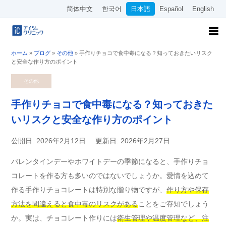
简体中文
한국어
日本語
Español
English
ホーム
»
ブログ
»
その他
»
手作りチョコで食中毒になる？知っておきたいリスク
と安全な作り方のポイント
その他
手作りチョコで食中毒になる？知っておきた
いリスクと安全な作り方のポイント
公開日: 2026年2月12日
更新日: 2026年2月27日
バレンタインデーやホワイトデーの季節になると、手作りチョ
コレートを作る方も多いのではないでしょうか。愛情を込めて
作る手作りチョコレートは特別な贈り物ですが、
作り方や保存
方法を間違えると食中毒のリスクがある
ことをご存知でしょう
か。実は、チョコレート作りには
衛生管理や温度管理など、注