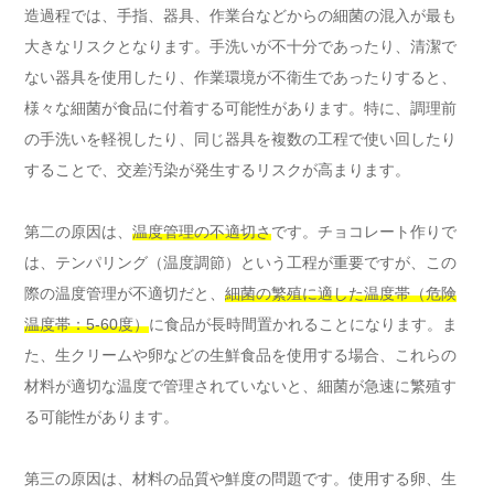
造過程では、手指、器具、作業台などからの細菌の混入が最も
大きなリスクとなります。手洗いが不十分であったり、清潔で
ない器具を使用したり、作業環境が不衛生であったりすると、
様々な細菌が食品に付着する可能性があります。特に、調理前
の手洗いを軽視したり、同じ器具を複数の工程で使い回したり
することで、交差汚染が発生するリスクが高まります。
第二の原因は、
温度管理の不適切さ
です。チョコレート作りで
は、テンパリング（温度調節）という工程が重要ですが、この
際の温度管理が不適切だと、
細菌の繁殖に適した温度帯（危険
温度帯：5-60度）
に食品が長時間置かれることになります。ま
た、生クリームや卵などの生鮮食品を使用する場合、これらの
材料が適切な温度で管理されていないと、細菌が急速に繁殖す
る可能性があります。
第三の原因は、材料の品質や鮮度の問題です。使用する卵、生