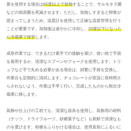
黄を使用する場合は
65度以上で加熱
することで、サルモネラ菌
などの病原菌を死滅させます。ただし、加熱しすぎると卵黄が
固まってしまうため、温度計を使用して正確な温度管理を行う
ことが重要です。加熱後は速やかに冷却し、
20度以下になった
ら冷蔵庫で保管
します。
成形作業では、できるだけ素手での接触を避け、使い捨て手袋
を着用するか、清潔なスプーンやフォークを使用します。トリ
ュフなど手で丸める必要がある場合は、頻繁に手袋を交換し、
作業台も定期的に清拭します。チョコレートが室温に長時間さ
らされないよう、作業は手早く行い、完成したものから順次冷
蔵庫に移します。
装飾や仕上げの工程でも、清潔な器具を使用し、装飾用の材料
（ナッツ、ドライフルーツ、砂糖菓子など）も新鮮で清潔なも
のを選びます。粉糖をふりかける場合は、使用直前にふるいに