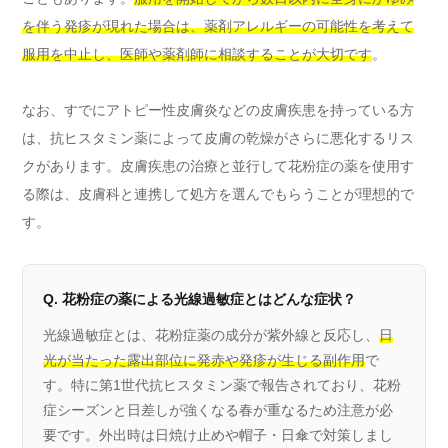
を伴う発疹が現れた場合は、薬剤アレルギーの可能性を考えて
服用を中止し、医師や薬剤師に相談することが大切です
。
なお、すでにアトピー性皮膚炎などの皮膚疾患を持っている方
は、抗ヒスタミン薬によって皮膚の乾燥がさらに悪化するリス
クがあります。皮膚疾患の治療と並行して花粉症の薬を使用す
る際は、皮膚科と連携して処方を選んでもらうことが理想的で
す。
Q. 花粉症の薬による光線過敏症とはどんな症状？
光線過敏症とは、花粉症薬の成分が紫外線と反応し、
日
光が当たった露出部位に発赤や発疹が生じる副作用
で
す。特に第1世代抗ヒスタミン薬で報告されており、花粉
症シーズンと日差しが強くなる春が重なるため注意が必
要です。外出時は日焼け止めや帽子・日傘で対策しまし