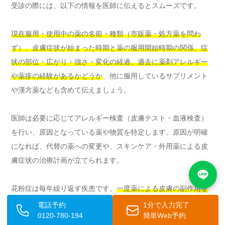
受診の際には、以下の情報を医師に伝えるとスムーズです。
現在服用・使用中の薬の名前・種類（市販薬・処方薬を問わ
ず）、皮膚症状が始まった時期と薬の服用開始時期の関係、症
状の部位・広がり・強さ・変化の経過、過去に薬剤アレルギー
や薬疹の経験があるかどうか
、他に服用しているサプリメント
や漢方薬なども含めて伝えましょう。
医師は必要に応じてアレルギー検査（皮膚テスト・血液検査）
を行い、原因となっている薬や物質を特定します。原因が明確
になれば、代替の薬への変更や、スキンケア・外用薬による皮
膚症状の治療計画が立てられます。
花粉症は毎年繰り返す疾患です。
一度薬による皮膚の副作用を
経験した場合は、次の花粉症シーズンが始まる前に早めに医師
電話予約
1分で入力完了
0120-780-194
簡単Web予約
に相談し、副作用が出にくい薬や治療法を検討しておくこと