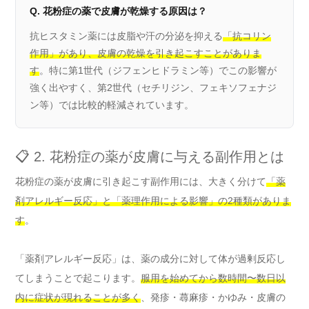
Q. 花粉症の薬で皮膚が乾燥する原因は？
抗ヒスタミン薬には皮脂や汗の分泌を抑える
「抗コリン
作用」があり、皮膚の乾燥を引き起こすことがありま
す
。特に第1世代（ジフェンヒドラミン等）でこの影響が
強く出やすく、第2世代（セチリジン、フェキソフェナジ
ン等）では比較的軽減されています。
📋 2. 花粉症の薬が皮膚に与える副作用とは
花粉症の薬が皮膚に引き起こす副作用には、大きく分けて
「薬
剤アレルギー反応」と「薬理作用による影響」の2種類がありま
す
。
「薬剤アレルギー反応」は、薬の成分に対して体が過剰反応し
てしまうことで起こります。
服用を始めてから数時間〜数日以
内に症状が現れることが多く
、発疹・蕁麻疹・かゆみ・皮膚の