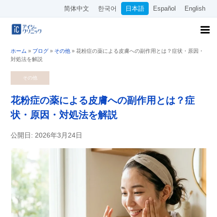
简体中文
한국어
日本語
Español
English
ホーム
»
ブログ
»
その他
»
花粉症の薬による皮膚への副作用とは？症状・原因・
対処法を解説
その他
花粉症の薬による皮膚への副作用とは？症
状・原因・対処法を解説
公開日: 2026年3月24日