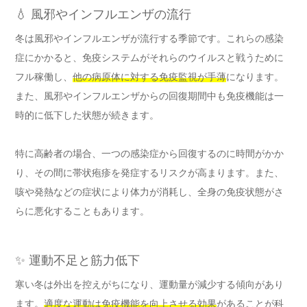
💧 風邪やインフルエンザの流行
冬は風邪やインフルエンザが流行する季節です。これらの感染
症にかかると、免疫システムがそれらのウイルスと戦うために
フル稼働し、
他の病原体に対する免疫監視が手薄
になります。
また、風邪やインフルエンザからの回復期間中も免疫機能は一
時的に低下した状態が続きます。
特に高齢者の場合、一つの感染症から回復するのに時間がかか
り、その間に帯状疱疹を発症するリスクが高まります。また、
咳や発熱などの症状により体力が消耗し、全身の免疫状態がさ
らに悪化することもあります。
✨ 運動不足と筋力低下
寒い冬は外出を控えがちになり、運動量が減少する傾向があり
ます。
適度な運動は免疫機能を向上させる効果
があることが科