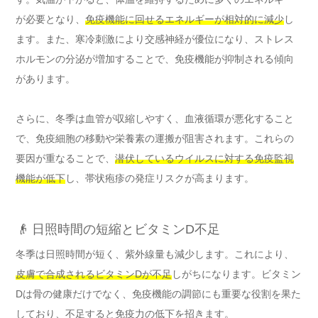
が必要となり、
免疫機能に回せるエネルギーが相対的に減少
し
ます。また、寒冷刺激により交感神経が優位になり、ストレス
ホルモンの分泌が増加することで、免疫機能が抑制される傾向
があります。
さらに、冬季は血管が収縮しやすく、血液循環が悪化すること
で、免疫細胞の移動や栄養素の運搬が阻害されます。これらの
要因が重なることで、
潜伏しているウイルスに対する免疫監視
機能が低下
し、帯状疱疹の発症リスクが高まります。
👴 日照時間の短縮とビタミンD不足
冬季は日照時間が短く、紫外線量も減少します。これにより、
皮膚で合成されるビタミンDが不足
しがちになります。ビタミン
Dは骨の健康だけでなく、免疫機能の調節にも重要な役割を果た
しており、不足すると免疫力の低下を招きます。