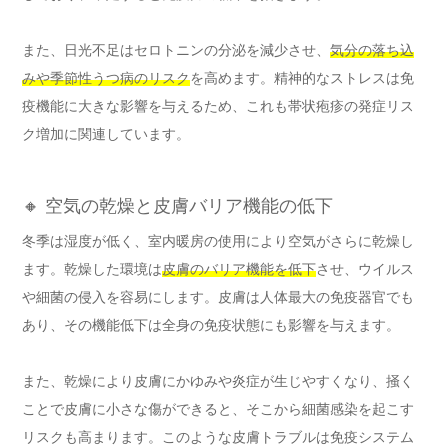
また、日光不足はセロトニンの分泌を減少させ、
気分の落ち込
みや季節性うつ病のリスク
を高めます。精神的なストレスは免
疫機能に大きな影響を与えるため、これも帯状疱疹の発症リス
ク増加に関連しています。
🔸 空気の乾燥と皮膚バリア機能の低下
冬季は湿度が低く、室内暖房の使用により空気がさらに乾燥し
ます。乾燥した環境は
皮膚のバリア機能を低下
させ、ウイルス
や細菌の侵入を容易にします。皮膚は人体最大の免疫器官でも
あり、その機能低下は全身の免疫状態にも影響を与えます。
また、乾燥により皮膚にかゆみや炎症が生じやすくなり、掻く
ことで皮膚に小さな傷ができると、そこから細菌感染を起こす
リスクも高まります。このような皮膚トラブルは免疫システム