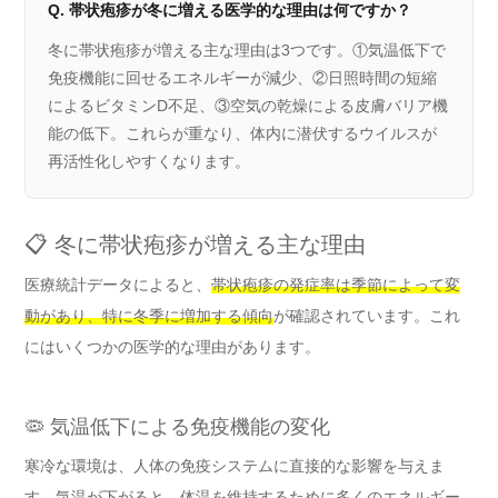
Q. 帯状疱疹が冬に増える医学的な理由は何ですか？
冬に帯状疱疹が増える主な理由は3つです。①気温低下で
免疫機能に回せるエネルギーが減少、②日照時間の短縮
によるビタミンD不足、③空気の乾燥による皮膚バリア機
能の低下。これらが重なり、体内に潜伏するウイルスが
再活性化しやすくなります。
📋 冬に帯状疱疹が増える主な理由
医療統計データによると、
帯状疱疹の発症率は季節によって変
動があり、特に冬季に増加する傾向
が確認されています。これ
にはいくつかの医学的な理由があります。
🦠 気温低下による免疫機能の変化
寒冷な環境は、人体の免疫システムに直接的な影響を与えま
す。気温が下がると、体温を維持するために多くのエネルギー