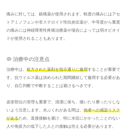
痛みに対しては、鎮痛薬が使用されます。軽度の痛みにはアセ
トアミノフェンや非ステロイド性抗炎症薬が、中等度から重度
の痛みには神経障害性疼痛治療薬や場合によっては弱オピオイ
ドが使用されることもあります。
🦠 治療中の注意点
治療中は、
処方された薬剤を指示通りに服用
することが重要で
す。抗ウイルス薬は決められた期間継続して服用する必要があ
り、自己判断で中断することは避けるべきです。
皮疹部位の管理も重要で、清潔に保ち、掻いたり擦ったりしな
いよう注意します。水ぶくれがある間は、
他者への感染リスク
がある
ため、直接接触を避け、特に水痘にかかったことのない
人や免疫力の低下した人との接触は控える必要があります。