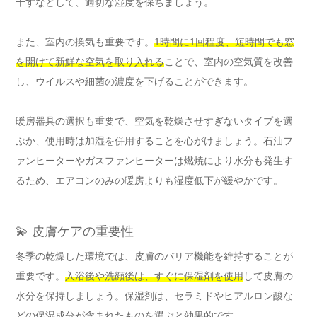
干すなどして、適切な湿度を保ちましょう。
また、室内の換気も重要です。
1時間に1回程度、短時間でも窓
を開けて新鮮な空気を取り入れる
ことで、室内の空気質を改善
し、ウイルスや細菌の濃度を下げることができます。
暖房器具の選択も重要で、空気を乾燥させすぎないタイプを選
ぶか、使用時は加湿を併用することを心がけましょう。石油フ
ァンヒーターやガスファンヒーターは燃焼により水分も発生す
るため、エアコンのみの暖房よりも湿度低下が緩やかです。
💫 皮膚ケアの重要性
冬季の乾燥した環境では、皮膚のバリア機能を維持することが
重要です。
入浴後や洗顔後は、すぐに保湿剤を使用
して皮膚の
水分を保持しましょう。保湿剤は、セラミドやヒアルロン酸な
どの保湿成分が含まれたものを選ぶと効果的です。