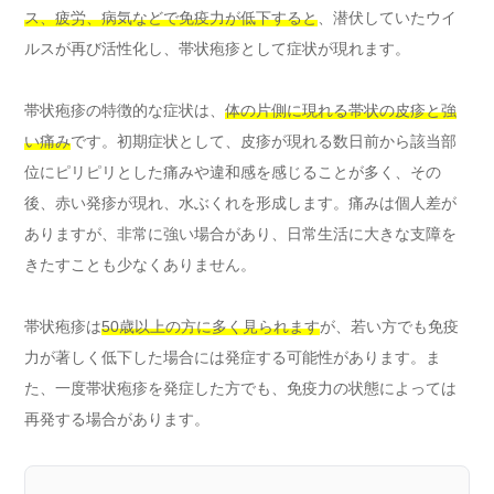
ス、疲労、病気などで免疫力が低下すると
、潜伏していたウイ
ルスが再び活性化し、帯状疱疹として症状が現れます。
帯状疱疹の特徴的な症状は、
体の片側に現れる帯状の皮疹と強
い痛み
です。初期症状として、皮疹が現れる数日前から該当部
位にピリピリとした痛みや違和感を感じることが多く、その
後、赤い発疹が現れ、水ぶくれを形成します。痛みは個人差が
ありますが、非常に強い場合があり、日常生活に大きな支障を
きたすことも少なくありません。
帯状疱疹は
50歳以上の方に多く見られます
が、若い方でも免疫
力が著しく低下した場合には発症する可能性があります。ま
た、一度帯状疱疹を発症した方でも、免疫力の状態によっては
再発する場合があります。