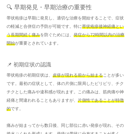
🔍 早期発見・早期治療の重要性
帯状疱疹は早期に発見し、適切な治療を開始することで、症状
の軽減と合併症の予防が可能です。特に
帯状疱疹後神経痛とい
う長期間続く痛み
を防ぐためには、
発症から72時間以内の治療
開始
が重要とされています。
📌 初期症状の認識
帯状疱疹の初期症状は、
皮疹が現れる前から始まる
ことが多い
です。最初の症状として、体の片側に限局したピリピリ、チク
チクとした痛みや違和感が現れます。この痛みは、筋肉痛や神
経痛と間違われることもありますが、
片側性であることが特徴
的
です。
痛みが始まってから数日後、同じ部位に赤い発疹が現れ、その
後水ぶくれを形成します。発疹は帯状に分布することが多く、