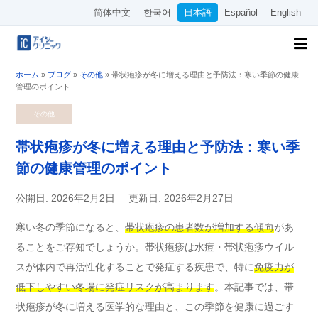
简体中文
한국어
日本語
Español
English
ホーム
»
ブログ
»
その他
»
帯状疱疹が冬に増える理由と予防法：寒い季節の健康
管理のポイント
その他
帯状疱疹が冬に増える理由と予防法：寒い季
節の健康管理のポイント
公開日: 2026年2月2日
更新日: 2026年2月27日
寒い冬の季節になると、
帯状疱疹の患者数が増加する傾向
があ
ることをご存知でしょうか。帯状疱疹は水痘・帯状疱疹ウイル
スが体内で再活性化することで発症する疾患で、特に
免疫力が
低下しやすい冬場に発症リスクが高まります
。本記事では、帯
状疱疹が冬に増える医学的な理由と、この季節を健康に過ごす