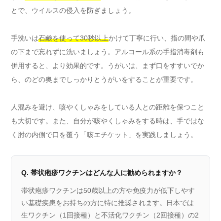
とで、ウイルスの侵入を防ぎましょう。
手洗いは
石鹸を使って30秒以上
かけて丁寧に行い、指の間や爪
の下まで忘れずに洗いましょう。アルコール系の手指消毒剤も
併用すると、より効果的です。うがいは、まず口をすすいでか
ら、のどの奥までしっかりとうがいをすることが重要です。
人混みを避け、咳やくしゃみをしている人との距離を保つこと
も大切です。また、自分が咳やくしゃみをする時は、手ではな
く肘の内側で口を覆う「咳エチケット」を実践しましょう。
Q. 帯状疱疹ワクチンはどんな人に勧められますか？
帯状疱疹ワクチンは50歳以上の方や免疫力が低下しやす
い基礎疾患をお持ちの方に特に推奨されます。日本では
生ワクチン（1回接種）と不活化ワクチン（2回接種）の2