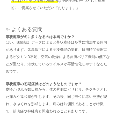
方にはワクチン接種も効果的
な予防手段の一つとして積極
的にご提案させていただいております。」
✨ よくある質問
帯状疱疹が冬に多くなるのは本当ですか？
はい、医療統計データによると帯状疱疹は冬季に増加する傾向
があります。気温低下による免疫機能の変化、日照時間短縮に
よるビタミンD不足、空気の乾燥による皮膚バリア機能の低下な
どが重なり、潜伏しているウイルスが再活性化しやすくなるた
めです。
帯状疱疹の初期症状はどのようなものですか？
皮疹が現れる数日前から、体の片側にピリピリ、チクチクとし
た痛みや違和感が生じます。その後、同じ部位に赤い発疹が現
れ、水ぶくれを形成します。痛みは片側性であることが特徴
で、筋肉痛や神経痛と間違われることもあります。