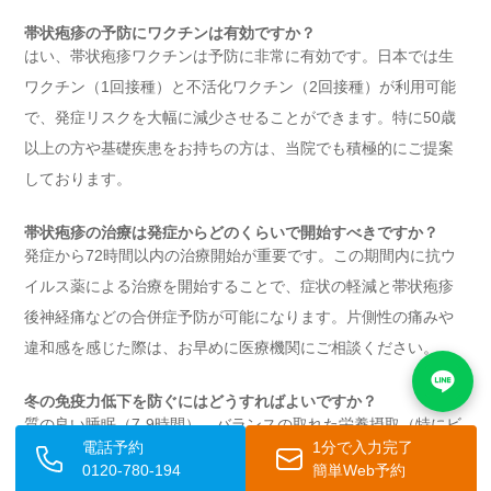
帯状疱疹の予防にワクチンは有効ですか？
はい、帯状疱疹ワクチンは予防に非常に有効です。日本では生
ワクチン（1回接種）と不活化ワクチン（2回接種）が利用可能
で、発症リスクを大幅に減少させることができます。特に50歳
以上の方や基礎疾患をお持ちの方は、当院でも積極的にご提案
しております。
帯状疱疹の治療は発症からどのくらいで開始すべきですか？
発症から72時間以内の治療開始が重要です。この期間内に抗ウ
イルス薬による治療を開始することで、症状の軽減と帯状疱疹
後神経痛などの合併症予防が可能になります。片側性の痛みや
違和感を感じた際は、お早めに医療機関にご相談ください。
冬の免疫力低下を防ぐにはどうすればよいですか？
質の良い睡眠（7-9時間）、バランスの取れた栄養摂取（特にビ
電話予約
1分で入力完了
タミンC・D、亜鉛）、適度な運動の継続、効果的なストレス管
0120-780-194
簡単Web予約
理が重要です。また、室温18-22度・湿度40-60%の環境維持、