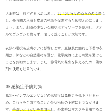
入浴時は、熱すぎるお湯は避け、
38-40度程度のぬるめの湯温
に
し、長時間の入浴も皮膚の乾燥を促進するため控えめにしまし
ょう。また、刺激の少ない石鹸やボディソープを使用し、タオ
ルでゴシゴシと擦らず、優しく洗うことが大切です。
衣類の選択も皮膚ケアに影響します。直接肌に触れる下着や衣
類は、綿などの自然素材を選び、化学繊維による刺激を避ける
ことをお勧めします。また、静電気の発生を抑えるため、柔軟
剤の使用も効果的です。
🦠 感染症予防対策
風邪やインフルエンザなどの感染症は免疫力を低下させるた
め、これらを予防することが帯状疱疹の予防にもつながりま
す。
手洗いとうがいを習慣化
し、外出時はマスクを着用するこ