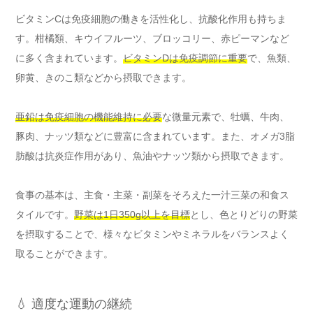
ビタミンCは免疫細胞の働きを活性化し、抗酸化作用も持ちま
す。柑橘類、キウイフルーツ、ブロッコリー、赤ピーマンなど
に多く含まれています。
ビタミンDは免疫調節に重要
で、魚類、
卵黄、きのこ類などから摂取できます。
亜鉛は免疫細胞の機能維持に必要
な微量元素で、牡蠣、牛肉、
豚肉、ナッツ類などに豊富に含まれています。また、オメガ3脂
肪酸は抗炎症作用があり、魚油やナッツ類から摂取できます。
食事の基本は、主食・主菜・副菜をそろえた一汁三菜の和食ス
タイルです。
野菜は1日350g以上を目標
とし、色とりどりの野菜
を摂取することで、様々なビタミンやミネラルをバランスよく
取ることができます。
💧 適度な運動の継続