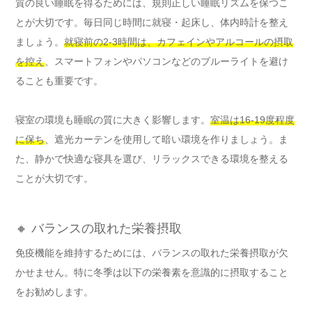
質の良い睡眠を得るためには、規則正しい睡眠リズムを保つこ
とが大切です。毎日同じ時間に就寝・起床し、体内時計を整え
ましょう。
就寝前の2-3時間は、カフェインやアルコールの摂取
を控え
、スマートフォンやパソコンなどのブルーライトを避け
ることも重要です。
寝室の環境も睡眠の質に大きく影響します。
室温は16-19度程度
に保ち
、遮光カーテンを使用して暗い環境を作りましょう。ま
た、静かで快適な寝具を選び、リラックスできる環境を整える
ことが大切です。
🔸 バランスの取れた栄養摂取
免疫機能を維持するためには、バランスの取れた栄養摂取が欠
かせません。特に冬季は以下の栄養素を意識的に摂取すること
をお勧めします。