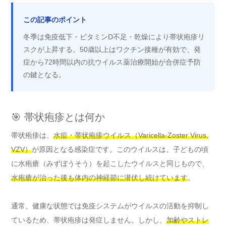
この記事のポイント
冬季は免疫低下・ビタミンD不足・乾燥により帯状疱疹リ
スクが上昇する。50歳以上はワクチン接種が有効で、発
症から72時間以内の抗ウイルス薬治療開始が合併症予防
の鍵となる。
🎯 帯状疱疹とは何か
帯状疱疹は、
水痘・帯状疱疹ウイルス（Varicella-Zoster Virus,
VZV）
が原因となる感染症です。このウイルスは、子どもの頃
に水疱瘡（みずぼうそう）を起こしたウイルスと同じもので、
水疱瘡が治った後も体内の神経節に潜伏し続けています
。
通常、健康な状態では免疫システムがウイルスの活動を抑制し
ているため、帯状疱疹は発症しません。しかし、
加齢やストレ