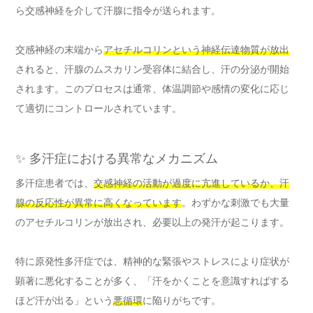
ら交感神経を介して汗腺に指令が送られます。
交感神経の末端から
アセチルコリンという神経伝達物質が放出
されると、汗腺のムスカリン受容体に結合し、汗の分泌が開始
されます。このプロセスは通常、体温調節や感情の変化に応じ
て適切にコントロールされています。
✨ 多汗症における異常なメカニズム
多汗症患者では、
交感神経の活動が過度に亢進しているか、汗
腺の反応性が異常に高くなっています
。わずかな刺激でも大量
のアセチルコリンが放出され、必要以上の発汗が起こります。
特に原発性多汗症では、精神的な緊張やストレスにより症状が
顕著に悪化することが多く、「汗をかくことを意識すればする
ほど汗が出る」という
悪循環
に陥りがちです。