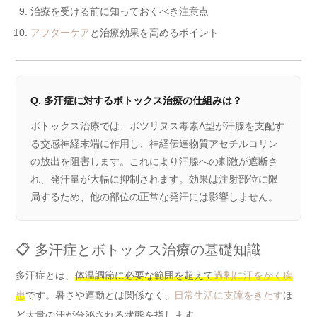
治療を受ける前に知っておくべき注意点
アフターケア
と治療効果を高めるポイント
Q. 多汗症に対するボトックス治療の仕組みは？
ボトックス治療では、ボツリヌス毒素A型が汗腺を支配す
る交感神経末端に作用し、神経伝達物質アセチルコリン
の放出を阻害します。これにより汗腺への刺激が遮断さ
れ、発汗量が大幅に抑制されます。効果は注射部位に限
局するため、他の部位の正常な発汗には影響しません。
📋 多汗症とボトックス治療の基礎知識
多汗症とは、
体温調節に必要な範囲を超えて
過剰に汗をかく疾
患
です。暑さや運動とは関係なく、
日常生活に支障をきたす
ほ
ど大量の汗が分泌される状態を指します。