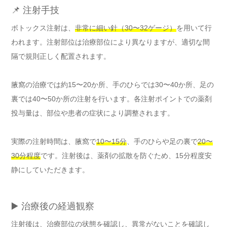
📌 注射手技
ボトックス注射は、
非常に細い針（30〜32ゲージ）
を用いて行
われます。注射部位は治療部位により異なりますが、適切な間
隔で規則正しく配置されます。
腋窩の治療では約15〜20か所、手のひらでは30〜40か所、足の
裏では40〜50か所の注射を行います。各注射ポイントでの薬剤
投与量は、部位や患者の症状により調整されます。
実際の注射時間は、腋窩で
10〜15分
、手のひらや足の裏で
20〜
30分程度
です。注射後は、薬剤の拡散を防ぐため、15分程度安
静にしていただきます。
▶️ 治療後の経過観察
注射後は、治療部位の状態を確認し、異常がないことを確認し