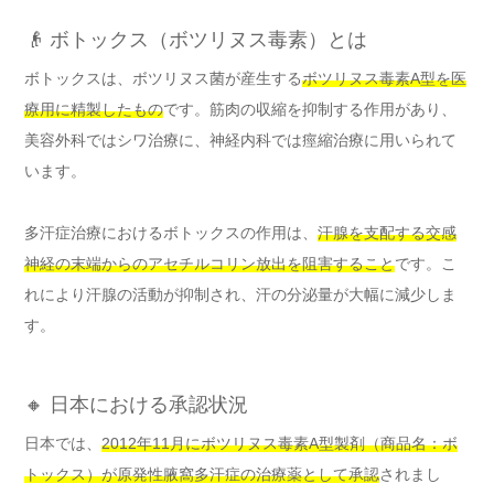
👴 ボトックス（ボツリヌス毒素）とは
ボトックスは、ボツリヌス菌が産生する
ボツリヌス毒素A型を医
療用に精製したもの
です。筋肉の収縮を抑制する作用があり、
美容外科ではシワ治療に、神経内科では痙縮治療に用いられて
います。
多汗症治療におけるボトックスの作用は、
汗腺を支配する交感
神経の末端からのアセチルコリン放出を阻害すること
です。こ
れにより汗腺の活動が抑制され、汗の分泌量が大幅に減少しま
す。
🔸 日本における承認状況
日本では、
2012年11月にボツリヌス毒素A型製剤（商品名：ボ
トックス）が原発性腋窩多汗症の治療薬として承認
されまし