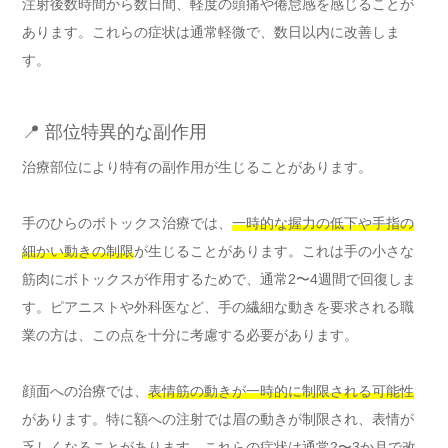
注射後数時間から数日間、軽度の頭痛や倦怠感を感じることが
あります。これらの症状は通常軽微で、数日以内に改善しま
す。
📍 部位特異的な副作用
治療部位により特有の副作用が生じることがあります。
手のひらのボトックス治療では、
一時的な握力の低下や手指の
細かい動きの制限
が生じることがあります。これは手の小さな
筋肉にボトックスが作用するためで、通常2〜4週間で回復しま
す。ピアニストや外科医など、手の繊細な動きを要求される職
業の方は、この点を十分に考慮する必要があります。
顔面への治療では、
表情筋の動きが一時的に制限される可能性
があります。特に額への注射では眉の動きが制限され、表情が
乏しくなることがあります。これらの症状は通常2〜3か月で改