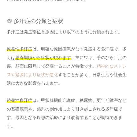
🦠 多汗症の分類と症状
多汗症は発症部位と原因により以下のように分類されます。
原発性多汗症
は、明確な原因疾患がなく発症する多汗症で、多
くは
思春期頃から症状が現れます
。主にワキ、手のひら、足の
裏、顔面に限局して発症することが特徴です。
精神的なストレ
スや緊張により症状が悪化
することが多く、日常生活や社会生
活に大きな影響を与えます。
続発性多汗症
は、甲状腺機能亢進症、糖尿病、更年期障害など
の基礎疾患や、薬剤の副作用により引き起こされる多汗症で
す。原因となる疾患の治療により改善することが期待できま
す。