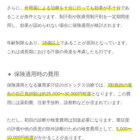
さらに、
外用薬による治療を十分に行っても効果が不十分
であ
ることが条件となります。制汗剤や医療用制汗剤を一定期間使
用し、効果が認められない場合に保険適用が検討されます。
年齢制限もあり、
18歳以上
であることが原則となっています。
これは成長期における汗腺の発達を考慮したものです。
🔸 保険適用時の費用
保険適用となる腋窩多汗症のボトックス治療では、
3割負担の場
合の自己負担額は約25,000〜30,000円程度
となります。この費
用には薬剤費、注射手技料、診察料などが含まれています。
ただし、初回の診断や検査費用は別途必要になります。重症度
の評価や他の疾患の除外診断のための検査費用として、
5,000〜
10,000円程度
がかかることがあります。