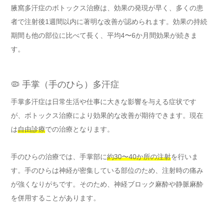
腋窩多汗症のボトックス治療は、効果の発現が早く、多くの患
者で注射後1週間以内に著明な改善が認められます。効果の持続
期間も他の部位に比べて長く、平均4〜6か月間効果が続きま
す。
🦠 手掌（手のひら）多汗症
手掌多汗症は日常生活や仕事に大きな影響を与える症状です
が、ボトックス治療により効果的な改善が期待できます。現在
は
自由診療
での治療となります。
手のひらの治療では、手掌部に
約30〜40か所の注射
を行いま
す。手のひらは神経が密集している部位のため、注射時の痛み
が強くなりがちです。そのため、神経ブロック麻酔や静脈麻酔
を併用することがあります。