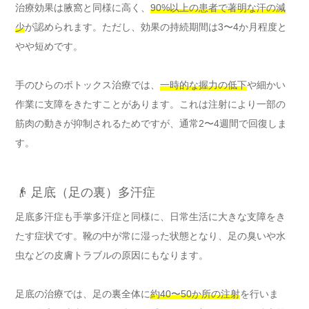
治療効果は腋窩と同様に高く、
90%以上の患者で著明な汗の減
少
が認められます。ただし、効果の持続期間は3〜4か月程度と
やや短めです。
手のひらのボトックス治療では、
一時的な握力の低下
や細かい
作業に支障をきたすことがあります。これは注射により一部の
筋肉の動きが抑制されるためですが、通常2〜4週間で回復しま
す。
👴 足底（足の裏）多汗症
足底多汗症も手掌多汗症と同様に、日常生活に大きな支障をき
たす症状です。靴の中が常に湿った状態となり、足の臭いや水
虫などの皮膚トラブルの原因にもなります。
足底の治療では、足の裏全体に
約40〜50か所の注射
を行いま