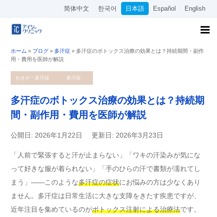
简体中文
한국어
日本語
Español
English
ホーム
»
ブログ
»
多汗症
»
多汗症のボトックス治療の効果とは？持続期間・副作
用・費用を医師が解説
わきが・多汗症
多汗症
多汗症のボトックス治療の効果とは？持続期
間・副作用・費用を医師が解説
公開日: 2026年1月22日
更新日: 2026年3月23日
「人前で緊張すると汗が止まらない」「ワキの汗染みが気にな
って好きな服が着られない」「手のひらの汗で書類が濡れてし
まう」——このような
多汗症の症状
にお悩みの方は少なくあり
ません。多汗症は日常生活に大きな支障をきたす疾患ですが、
近年注目を集めているのが
ボトックス注射による治療法
です。