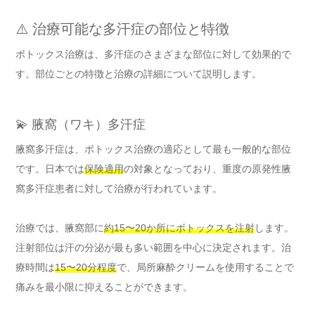
⚠️ 治療可能な多汗症の部位と特徴
ボトックス治療は、多汗症のさまざまな部位に対して効果的で
す。部位ごとの特徴と治療の詳細について説明します。
💫 腋窩（ワキ）多汗症
腋窩多汗症は、ボトックス治療の適応として最も一般的な部位
です。日本では
保険適用
の対象となっており、重度の原発性腋
窩多汗症患者に対して治療が行われています。
治療では、腋窩部に
約15〜20か所にボトックスを注射
します。
注射部位は汗の分泌が最も多い範囲を中心に決定されます。治
療時間は
15〜20分程度
で、局所麻酔クリームを使用することで
痛みを最小限に抑えることができます。