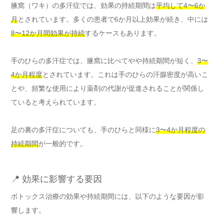
腋窩（ワキ）の多汗症では、効果の持続期間は
平均して4〜6か
月
とされています。多くの患者で6か月以上効果が続き、中には
8〜12か月間効果が持続
するケースもあります。
手のひらの多汗症では、腋窩に比べてやや持続期間が短く、
3〜
4か月程度
とされています。これは手のひらの汗腺密度が高いこ
とや、頻繁な使用により薬剤の代謝が促進されることが関係し
ていると考えられています。
足の裏の多汗症についても、手のひらと同様に
3〜4か月程度の
持続期間
が一般的です。
📍 効果に影響する要因
ボトックス治療の効果や持続期間には、以下のような要因が影
響します。