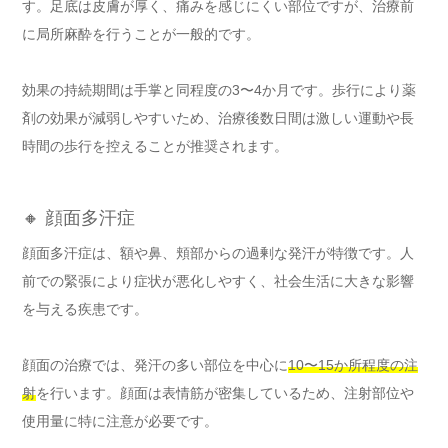
す。足底は皮膚が厚く、痛みを感じにくい部位ですが、治療前
に局所麻酔を行うことが一般的です。
効果の持続期間は手掌と同程度の3〜4か月です。歩行により薬
剤の効果が減弱しやすいため、治療後数日間は激しい運動や長
時間の歩行を控えることが推奨されます。
🔸 顔面多汗症
顔面多汗症は、額や鼻、頬部からの過剰な発汗が特徴です。人
前での緊張により症状が悪化しやすく、社会生活に大きな影響
を与える疾患です。
顔面の治療では、発汗の多い部位を中心に
10〜15か所程度の注
射
を行います。顔面は表情筋が密集しているため、注射部位や
使用量に特に注意が必要です。