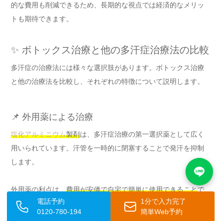
的な費用も削減できるため、長期的な視点では経済的なメリッ
トも期待できます。
✨ ボトックス治療と他の多汗症治療法の比較
多汗症の治療法には様々な選択肢があります。ボトックス治療
と他の治療法を比較し、それぞれの特徴について説明します。
📌 外用薬による治療
塩化アルミニウム
製剤
は、多汗症治療の第一選択薬として広く
用いられています。汗管を一時的に閉塞することで発汗を抑制
します。
外用薬の利点は、
費用が安価で自宅で簡単に使用できること
で
電話予約
1分で入力完了
す。また、副作用も軽微で、皮膚の刺激程度にとどまることが
0120-780-194
簡単Web予約
多いです。