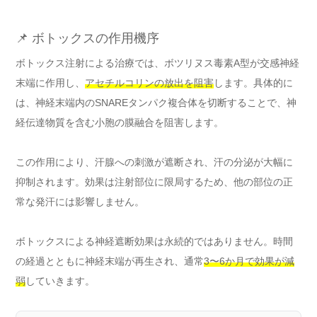
📌 ボトックスの作用機序
ボトックス注射による治療では、ボツリヌス毒素A型が交感神経
末端に作用し、
アセチルコリンの放出を阻害
します。具体的に
は、神経末端内のSNAREタンパク複合体を切断することで、神
経伝達物質を含む小胞の膜融合を阻害します。
この作用により、汗腺への刺激が遮断され、汗の分泌が大幅に
抑制されます。効果は注射部位に限局するため、他の部位の正
常な発汗には影響しません。
ボトックスによる神経遮断効果は永続的ではありません。時間
の経過とともに神経末端が再生され、通常
3〜6か月で効果が減
弱
していきます。