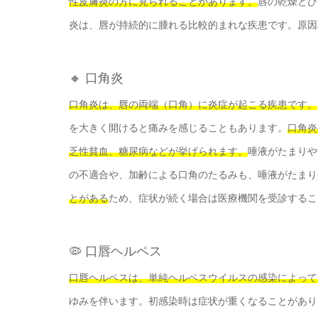
性皮膚炎の方に見られることがあります。
唇の乾燥とひ
炎は、唇が持続的に腫れる比較的まれな疾患です。原因
🔸 口角炎
口角炎は、唇の両端（口角）に炎症が起こる疾患です。
を大きく開けると痛みを感じることもあります。
口角炎
乏性貧血、糖尿病などが挙げられます。
唾液がたまりや
の不適合や、加齢による口角のたるみも、唾液がたまり
とがある
ため、症状が続く場合は医療機関を受診するこ
🦠 口唇ヘルペス
口唇ヘルペスは、単純ヘルペスウイルスの感染によって
ゆみを伴います。初感染時は症状が重くなることがあり