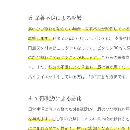
🍎 栄養不足による影響
唇のひび割れが治らない場合、栄養不足が関係している
影響します。
ビタミンB2（リボフラビン）は、皮膚や
口唇炎を引き起こしやすくなります。ビタミンB6も同
のひび割れに関連することがあります。
これらの栄養素
す。また、
鉄分の不足による貧血も、唇の色が悪くなっ
活やダイエットをしている方は、特に注意が必要です。
⚠️ 外部刺激による悪化
日常生活における様々な外部刺激が、唇のひび割れを悪
を与えます。
ひび割れた唇にこれらの食べ物が触れると
に含まれる界面活性剤も、唇への刺激となることがあり