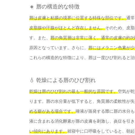
🔸 唇の構造的な特徴
唇は皮膚と粘膜の境界に位置する特殊な部位です。
通常
皮脂腺や汗腺がほとんど存在しません。
そのため、皮脂
す。また、
唇の角質層は非常に薄く、通常の皮膚の約3
原因となっています。さらに、
唇にはメラニン色素が少
これらの構造的な特徴により、唇は一度ひび割れると治
💧 乾燥による唇のひび割れ
乾燥は唇のひび割れの最も一般的な原因です。
空気が乾
ります。唇の水分量が低下すると、角質層の柔軟性が失
める癖がある場合です。
唾液が蒸発する際に唇の水分も
液に含まれる消化酵素が唇の皮膚を刺激し、炎症を引き
い傾向にあります。
就寝中に口呼吸をしていると、朝起