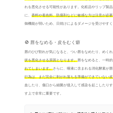
れを悪化させる可能性があります。化粧品やリップ製品
に、
香料や着色料、防腐剤などに敏感な方は注意が必要
御機能が弱いため、日焼けによるダメージを受けやすく
🚫 唇をなめる・皮をむく癖
唇のひび割れが気になると、つい唇をなめたり、めくれ
状を悪化させる原因となります。
唇をなめると、一時的
れてしまいます。
さらに、唾液に含まれる消化酵素が唇
行為は、まだ完全に剥がれ落ちる準備ができていない皮
血したり、傷口から細菌が侵入して感染を起こしたりす
す上で非常に重要です。