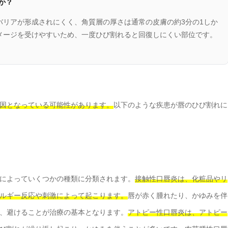
か？
バリアが形成されにくく、角質層の厚さは通常の皮膚の約3分の1しか
メージを受けやすいため、一度ひび割れると回復しにくい部位です。
因となっている可能性があります。
以下のような疾患が唇のひび割れに
によっていくつかの種類に分類されます。
接触性口唇炎は、化粧品やリ
ルギー反応や刺激によって起こります。
唇が赤く腫れたり、かゆみを伴
、避けることが治療の基本となります。
アトピー性口唇炎は、アトピー