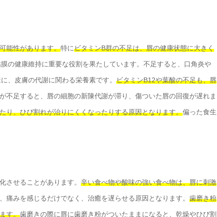
可能性があります。
特に
ビタミンB群の不足は、唇の健康状態に大きく
粘膜の健康維持に重要な役割を果たしています。不足すると、口角炎や
様に、皮膚の代謝に関わる栄養素です。
ビタミンB12や葉酸の不足も、唇
が不足すると、唇の細胞の新陳代謝が滞り、傷ついた唇の回復が遅れま
たり、ひび割れが治りにくくなったりする原因となります。
偏った食生
化させることがあります。
辛い食べ物や酸味の強い食べ物は、唇に刺激
、痛みを感じるだけでなく、治癒を遅らせる原因となります。
歯磨き粉
ます。
歯磨きの際に唇に歯磨き粉がついたままになると、乾燥やひび割