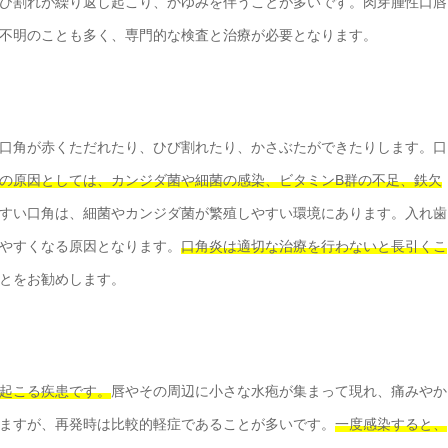
び割れが繰り返し起こり、かゆみを伴うことが多いです。肉芽腫性口唇
不明のことも多く、専門的な検査と治療が必要となります。
口角が赤くただれたり、ひび割れたり、かさぶたができたりします。口
の原因としては、カンジダ菌や細菌の感染、ビタミンB群の不足、鉄欠
すい口角は、細菌やカンジダ菌が繁殖しやすい環境にあります。入れ歯
やすくなる原因となります。
口角炎は適切な治療を行わないと長引くこ
とをお勧めします。
起こる疾患です。
唇やその周辺に小さな水疱が集まって現れ、痛みやか
ますが、再発時は比較的軽症であることが多いです。
一度感染すると、