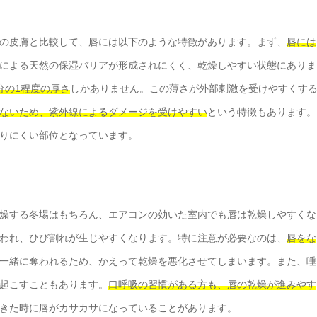
の皮膚と比較して、唇には以下のような特徴があります。まず、
唇には
による天然の保湿バリアが形成されにくく、乾燥しやすい状態にありま
分の1程度の厚さ
しかありません。この薄さが外部刺激を受けやすくす
ないため、紫外線によるダメージを受けやすい
という特徴もあります。
りにくい部位となっています。
燥する冬場はもちろん、エアコンの効いた室内でも唇は乾燥しやすくな
われ、ひび割れが生じやすくなります。特に注意が必要なのは、
唇をな
一緒に奪われるため、かえって乾燥を悪化させてしまいます。また、唾
起こすこともあります。
口呼吸の習慣がある方も、唇の乾燥が進みやす
きた時に唇がカサカサになっていることがあります。