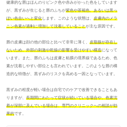
健康的な唇はほんのりピンク色や赤みがかった色をしています
が、黒ずみが生じると唇のふちが
紫色や茶褐色、あるいは黒っ
ぽい色合いへと変化
します。このような状態は、
皮膚内のメラ
ニン色素が過剰に増加して沈着していること
が主な原因です。
唇の皮膚は顔の他の部位と比べて非常に薄く、
皮脂腺が存在し
ないため、外部の刺激や乾燥の影響を受けやすい構造
になって
います。また、唇のふちは皮膚と粘膜の境界線であるため、色
素が沈着しやすい部位とも言われています。このような唇の構
造的な特徴が、黒ずみのリスクを高める一因となっています。
黒ずみの程度が軽い場合は自宅でのケアで改善できることもあ
りますが、
長期間にわたって症状が続いている場合や、色素沈
着が深部に及んでいる場合は、専門のクリニックへの相談が効
果的
です。