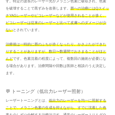
す。特定の波長のレーザー光がメラニン色素に吸収され、色素
を破壊することで黒ずみを改善します。
唇への治療にはQスイッ
チYAGレーザーやピコレーザーなどが使用されることが多く、
ピコレーザーは従来のレーザーと比べて皮膚へのダメージが少
ない
とされています。
治療後は一時的に唇のふちが赤くなったり、かさぶたができた
りすることがありますが、数日〜数週間でおさまることがほと
んど
です。色素沈着の程度によって、複数回の施術が必要にな
る場合があります。治療間隔や回数は医師と相談のうえ決定し
ます。
💬 トーニング（低出力レーザー照射）
レーザートーニングとは、
低出力のレーザーを均一に照射する
ことで、メラニン色素の生成を抑えながら、すでに沈着した色
素を少しずつ分解する治療法
です。通常のレーザーよりもダウ