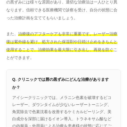
の黒ずみには様々な原因があり、適切な治療法は一人ひとり異
なります。信頼できる医療機関で診察を受け、自分の状態に合
った治療計画を立ててもらいましょう。
また、
治療後のアフターケアも非常に重要です。レーザー治療
後は紫外線を避け、処方された保湿剤や日焼け止めをきちんと
使用することで、治療効果を最大限に引き出し、再発を防ぐ
こ
とができます。
Q. クリニックでは唇の黒ずみにどんな治療があります
か？
アイシークリニックでは、メラニン色素を破壊するピコ
レーザー、ダウンタイムが少ないレーザートーニング、
角質除去で色素沈着を改善するケミカルピーリング、美
白成分を深部に届けるイオン導入、トラネキサム酸など
の内服薬・外用薬による治療を患者様の状態に応じてご