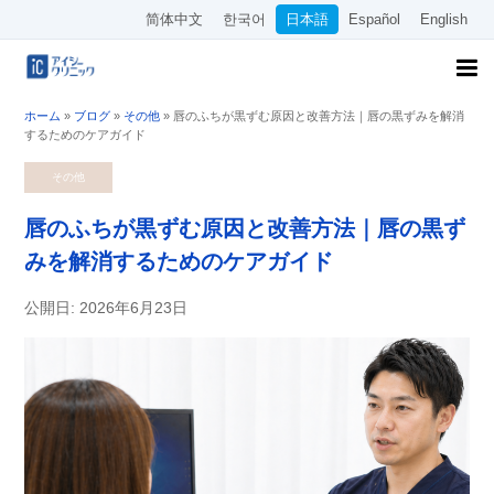
简体中文
한국어
日本語
Español
English
ホーム
»
ブログ
»
その他
»
唇のふちが黒ずむ原因と改善方法｜唇の黒ずみを解消
するためのケアガイド
その他
唇のふちが黒ずむ原因と改善方法｜唇の黒ず
みを解消するためのケアガイド
公開日: 2026年6月23日