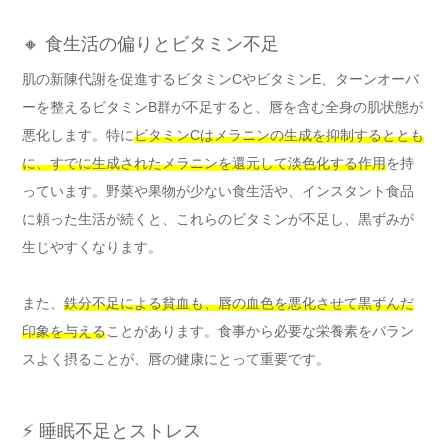
🔸 食生活の偏りとビタミン不足
肌の新陳代謝を促進するビタミンCやビタミンE、ターンオーバ
ーを整えるビタミンB群が不足すると、唇を含む全身の肌状態が
悪化します。特に
ビタミンCはメラニンの生成を抑制するととも
に、すでに生成されたメラニンを還元して淡色化する作用
を持
っています。野菜や果物が少ない食生活や、インスタント食品
に頼った生活が続くと、これらのビタミンが不足し、黒ずみが
生じやすくなります。
また、
鉄分不足による貧血も、唇の血色を悪化させて黒ずんだ
印象を与える
ことがあります。食事から必要な栄養素をバラン
スよく摂ることが、唇の健康にとって重要です。
⚡ 睡眠不足とストレス