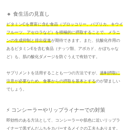
🔸 食生活の見直し
ビタミンCを豊富に含む食品（ブロッコリー、パプリカ、キウイ
フルーツ、アセロラなど）を積極的に摂取することで、メラニ
ンの生成抑制と排出促進
が期待できます。また、抗酸化作用の
あるビタミンEを含む食品（ナッツ類、アボカド、かぼちゃな
ど）も、肌の酸化ダメージを防ぐうえで有効です。
サプリメントを活用することも一つの方法ですが、
過剰摂取に
注意が必要なため、食事からの摂取を基本とする
のが望ましい
でしょう。
⚡ コンシーラーやリップライナーでの対策
即効性のある方法として、コンシーラーや肌色に近いリップラ
イナーで黒ずんだふちをカバーするメイクの工夫もあります。