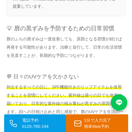
提案しています。
💡 唇の黒ずみを予防するための日常習慣
唇のふちの黒ずみは一度改善しても、原因となる習慣が続けば
再発する可能性があります。治療と並行して、日常の生活習慣
を見直すことが、長期的な予防につながります。
💬 日々のUVケアを欠かさない
外出するすべての日に、SPF機能付きのリップアイテムを使用
することを習慣にしてください。紫外線は曇りの日でも地表に
届いており、日常的な紫外線の積み重ねが黒ずみの原因
になり
ます。顔への日焼け止めと同じ感覚で、唇のUVケアを生活の一
部にしましょう。
電話予約
1分で入力完了
0120-780-194
簡単Web予約