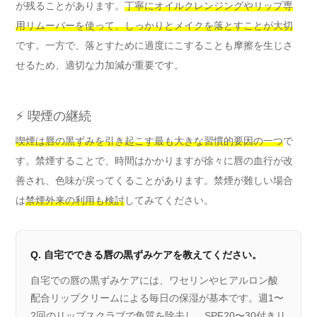
が残ることがあります。
丁寧にオイルクレンジングやリップ専
用リムーバーを使って、しっかりとメイクを落とすことが大切
です。一方で、落とすために過度にこすることも摩擦を生じさ
せるため、適切な力加減が重要です。
⚡ 喫煙の継続
喫煙は唇の黒ずみを引き起こす最も大きな習慣的要因の一つ
で
す。禁煙することで、時間はかかりますが徐々に唇の血行が改
善され、色味が戻ってくることがあります。禁煙が難しい場合
は
禁煙外来の利用も検討
してみてください。
Q. 自宅でできる唇の黒ずみケアを教えてください。
自宅での唇の黒ずみケアには、ワセリンやヒアルロン酸
配合リップクリームによる毎日の保湿が基本です。週1〜
2回のリップスクラブで角質を除去し、SPF20〜30付きリ