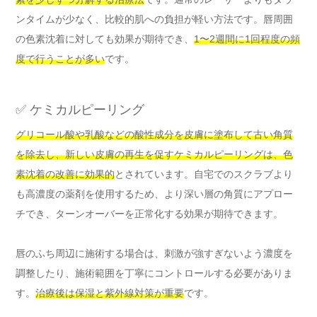
ンタイムが少なく、比較的肌への負担が軽い方法です。唇周囲
の色素沈着に対しても効果が期待でき、
1〜2週間に1回程度の頻
度で行うことが多い
です。
✅ ケミカルピーリング
グリコール酸や乳酸などの酸性成分を皮膚に塗布して古い角質
を除去し、新しい皮膚の再生を促すケミカルピーリングは、色
素沈着の改善に効果的
とされています。自宅でのスクラブより
も高濃度の薬剤を使用するため、より深い層の角質にアプロー
チでき、ターンオーバーを正常化する効果が期待できます。
唇のふち周辺に施術する場合は、刺激が強すぎないよう濃度を
調整したり、施術範囲を丁寧にコントロールする必要がありま
す。
治療後は保湿と紫外線対策が重要
です。