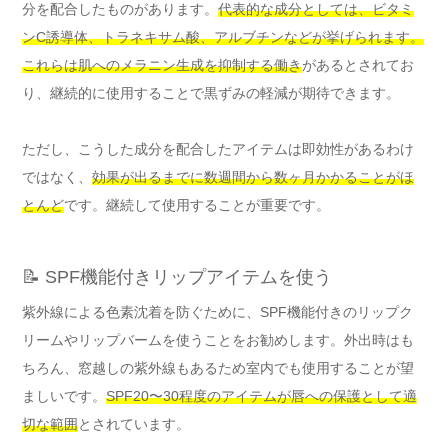
分を配合したものがあります。
代表的な成分としては、ビタミ
ンC誘導体、トラネキサム酸、アルブチンなどが挙げられます。
これらは肌へのメラニン生成を抑制する働き
があるとされてお
り、継続的に使用することで黒ずみの軽減が期待できます。
ただし、こうした成分を配合したアイテムは即効性があるわけ
ではなく、
効果が出るまでに数週間から数ヶ月かかることがほ
とんど
です。継続して使用することが重要です。
📝 SPF機能付きリップアイテムを使う
紫外線による色素沈着を防ぐために、SPF機能付きのリップク
リームやリップバームを使うことをお勧めします。外出時はも
ちろん、窓越しの紫外線もあるため室内でも使用することが望
ましいです。
SPF20〜30程度のアイテムが唇への保護として適
切な範囲
とされています。