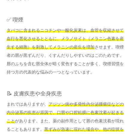
✅ 喫煙
タバコに含まれるニコチンや一酸化炭素は、血管を収縮させて
血行を悪化させるとともに、メラノサイト（メラニン色素を産
生する細胞）を刺激してメラニンの産生を増加
させます。喫煙
者の唇が黒ずんだり、くすんだりしやすいのはこのためです。
唇のふちを含む唇全体が暗く変色することが多く、喫煙習慣を
持つ方の代表的な悩みの一つとなっています。
📝 皮膚疾患や全身疾患
まれではありますが、
アジソン病や多発性内分泌腫瘍症などの
内分泌系の疾患が原因で、口唇や口腔粘膜に色素沈着が起きる
こと
があります。また、薬の副作用として唇の色素沈着が現れ
ることもあります。
黒ずみが急速に現れた場合や、他の症状を