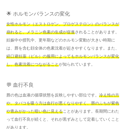
🌟 ホルモンバランスの変化
女性ホルモン（エストロゲン、プロゲステロン）のバランスが
崩れると、メラニン色素の生成が促進
されることがあります。
妊娠中や授乳中、更年期などのホルモン変動が大きい時期に
は、唇を含む顔全体の色素沈着が起きやすくなります。また、
経口避妊薬（ピル）の服用によってもホルモンバランスが変化
し、色素沈着につながること
が知られています。
💬 血行不良
唇の色は血液の循環状態を反映しやすい部位です。
冷え性の方
や、タバコを吸う方は血行が悪くなりやすく、唇のふちが紫色
や青みがかった暗い色に見える
ことがあります。長期間にわた
って血行不良が続くと、それが黒ずみとして定着していくこと
があります。