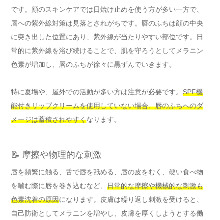
です。顔のスキンケアでは日焼け止めを使う方が多い一方で、
唇への紫外線対策は見落とされがちです。唇のふちは顔の中央
に突き出した位置にあり、紫外線が当たりやすい部位です。日
常的に紫外線を浴び続けることで、肌を守ろうとしてメラニン
色素が増加し、唇のふちが徐々に黒ずんでいきます。
特に夏場や、屋外での活動が多い方は注意が必要です。
SPF機
能付きリップクリームを使用していない場合、唇のふちへのダ
メージは蓄積されやすく
なります。
📝 摩擦や物理的な刺激
唇を頻繁に触る、舌で唇を舐める、唇の皮をむく、硬い食べ物
を噛む際に唇を巻き込むなど、
日常的な摩擦や機械的な刺激も
色素沈着の原因
になります。皮膚は繰り返し刺激を受けると、
自己防衛としてメラニンを増やし、皮膚を厚くしようとする働