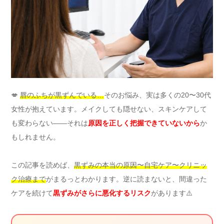
💋
唇のふちが黒ずんでいる…
そのお悩み、実は多くの20〜30代
女性が抱えています。メイクしても隠せない、スキンケアして
も変わらない——それは
原因を正しく把握できていないから
か
もしれません。
この記事を読めば、
黒ずみの本当の原因〜自宅ケア〜クリニッ
ク治療まで
がまるっとわかります。逆に読まないと、間違った
ケアを続けて
黒ずみがさらに悪化するリスク
があります⚠️