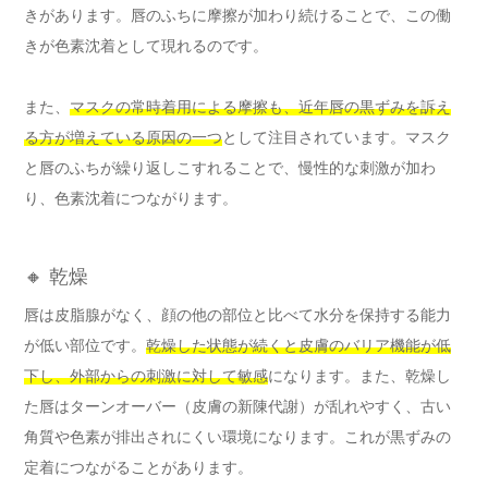
きがあります。唇のふちに摩擦が加わり続けることで、この働
きが色素沈着として現れるのです。
また、
マスクの常時着用による摩擦も、近年唇の黒ずみを訴え
る方が増えている原因の一つ
として注目されています。マスク
と唇のふちが繰り返しこすれることで、慢性的な刺激が加わ
り、色素沈着につながります。
🔸 乾燥
唇は皮脂腺がなく、顔の他の部位と比べて水分を保持する能力
が低い部位です。
乾燥した状態が続くと皮膚のバリア機能が低
下し、外部からの刺激に対して敏感
になります。また、乾燥し
た唇はターンオーバー（皮膚の新陳代謝）が乱れやすく、古い
角質や色素が排出されにくい環境になります。これが黒ずみの
定着につながることがあります。