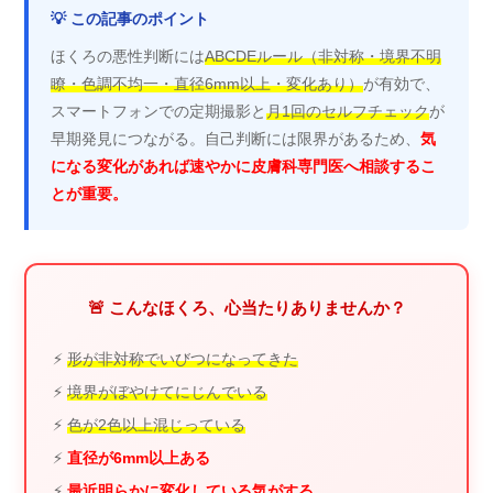
💡 この記事のポイント
ほくろの悪性判断には
ABCDEルール（非対称・境界不明
瞭・色調不均一・直径6mm以上・変化あり）
が有効で、
スマートフォンでの定期撮影と
月1回のセルフチェック
が
早期発見につながる。自己判断には限界があるため、
気
になる変化があれば速やかに皮膚科専門医へ相談するこ
とが重要。
🚨 こんなほくろ、心当たりありませんか？
⚡
形が非対称でいびつになってきた
⚡
境界がぼやけてにじんでいる
⚡
色が2色以上混じっている
⚡
直径が6mm以上ある
⚡
最近明らかに変化している気がする