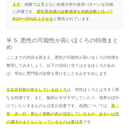
ます
。肉眼では見えない色素分布や血管パターンを詳細
に評価でき、
悪性黒色腫の診断感度を肉眼診断と比べて
約20〜30%向上させる
と報告されています。
🎯 5. 悪性の可能性が高いほくろの特徴まと
め
ここまでの内容を踏まえ、悪性の可能性が高いほくろの特徴を
整理してみましょう。以下の項目に当てはまるほくろがあれ
ば、早めに専門医の診察を受けることをおすすめします。
左右非対称の形をしているほくろ
は、良性ほくろとは大きく異
なる特徴です。また、輪郭がギザギザしていたり、境界がぼや
けていたりするものも注意が必要です。色調については、
黒・
茶・赤・白・青など複数の色が混在しているもの、あるいは色
の濃淡がまだらになっているものは要注意
です。