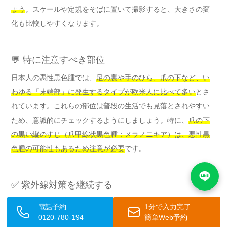
ょう
。スケールや定規をそばに置いて撮影すると、大きさの変
化も比較しやすくなります。
💬 特に注意すべき部位
日本人の悪性黒色腫では、
足の裏や手のひら、爪の下など、い
わゆる「末端部」に発生するタイプが欧米人に比べて多い
とさ
れています。これらの部位は普段の生活でも見落とされやすい
ため、意識的にチェックするようにしましょう。特に、
爪の下
の黒い縦のすじ（爪甲線状黒色腫：メラノニキア）は、悪性黒
色腫の可能性もあるため注意が必要
です。
✅ 紫外線対策を継続する
紫外線は皮膚がんの大きなリスク因子
であるとともに、ほくろ
電話予約
1分で入力完了
の増加や変化にも関わるとされています。日焼け止めの使用、
0120-780-194
簡単Web予約