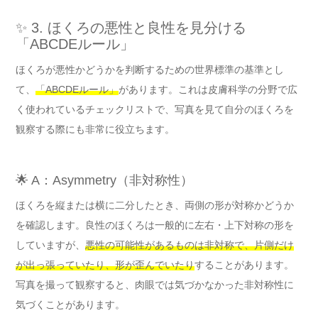
✨ 3. ほくろの悪性と良性を見分ける
「ABCDEルール」
ほくろが悪性かどうかを判断するための世界標準の基準とし
て、
「ABCDEルール」
があります。これは皮膚科学の分野で広
く使われているチェックリストで、写真を見て自分のほくろを
観察する際にも非常に役立ちます。
🌟 A：Asymmetry（非対称性）
ほくろを縦または横に二分したとき、両側の形が対称かどうか
を確認します。良性のほくろは一般的に左右・上下対称の形を
していますが、
悪性の可能性があるものは非対称で、片側だけ
が出っ張っていたり、形が歪んでいたり
することがあります。
写真を撮って観察すると、肉眼では気づかなかった非対称性に
気づくことがあります。