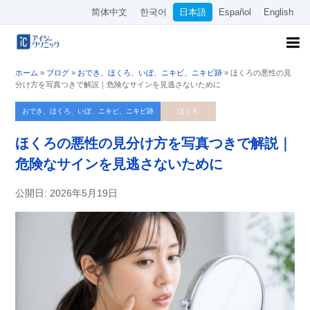
简体中文
한국어
日本語
Español
English
ホーム
»
ブログ
»
おでき、ほくろ、いぼ、ニキビ、ニキビ跡
»
ほくろの悪性の見
分け方を写真つきで解説｜危険なサインを見逃さないために
おでき、ほくろ、いぼ、ニキビ、ニキビ跡
ほくろ
ほくろの悪性の見分け方を写真つきで解説｜
危険なサインを見逃さないために
公開日: 2026年5月19日