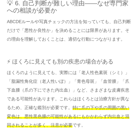
💡 6. 自己判断が難しい理由——なぜ専門家
への相談が必要か
ABCDEルールや写真チェックの方法を知っていても、自己判断
だけで「悪性か良性か」を決めることには限界があります。そ
の理由を理解しておくことは、適切な行動につながります。
⚡ ほくろに見えても別の疾患の場合がある
ほくろのように見えても、実際には「老人性色素斑（シミ）」
「脂漏性角化症（老人性いぼ）」「青色母斑」「血管腫」「爪
下血腫（爪の下にできた内出血）」など、さまざまな皮膚疾患
である可能性があります。これらはほくろとは治療方針が異な
るため、正確な鑑別が必要です。
特に爪の下や爪の周囲の黒い
変色は、悪性黒色腫の可能性があるにもかかわらず内出血と混
同されることが多く、注意が必要
です。