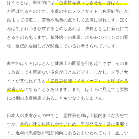
ほくろとは、医学的には
「色素性母斑（しきそせいぼはん）」
と呼ばれるものです。皮膚の中にメラノサイト（色素細胞）が
集まって増殖し、茶色や黒色の点として皮膚に現れます。ほく
ろは生まれつき存在するものもあれば、成長とともに新たにで
きるものもあります。紫外線への暴露、ホルモンバランスの変
化、遺伝的要因などが関係していると考えられています。
良性のほくろはほとんど健康上の問題を引き起こさず、そのま
ま放置しても問題ない場合がほとんどです。しかし、メラノサ
イトが悪性化すると
「悪性黒色腫（メラノーマ）」と呼ばれる
皮膚がん
になることがあります。また、ほくろに見えても実際
には別の皮膚疾患であることも少なくありません。
日本人の皮膚がんの中でも、悪性黒色腫は比較的まれな疾患で
すが、
進行が速く転移しやすいため、早期発見が非常に重要
で
す。近年は患者数が増加傾向にあるともいわれており、正しい