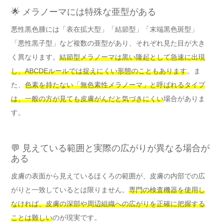
🌟 メラノーマには特殊な亜型がある
悪性黒色腫には「表在拡大型」「結節型」「末端黒色斑型」
「悪性黒子型」など複数の亜型があり、それぞれ見た目が大き
く異なります。
結節型メラノーマは黒い隆起として急速に出現
し、ABCDEルールでは捉えにくい形態のこともあります
。ま
た、
色素を持たない「無色素性メラノーマ」と呼ばれるタイプ
は、一般の方が見ても皮膚がんだと気づきにくい
場合がありま
す。
💬 見えている範囲と実際の広がりが異なる場合が
ある
皮膚の表面から見えているほくろの範囲が、皮膚の内部での広
がりと一致しているとは限りません。
専門の検査機器を使用し
なければ、皮膚の深部や周辺組織への広がりを正確に把握する
ことは難しい
のが現実です。