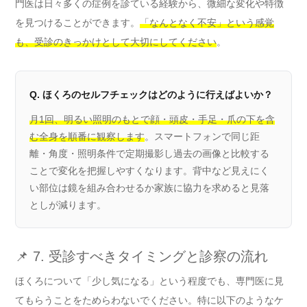
門医は日々多くの症例を診ている経験から、微細な変化や特徴
を見つけることができます。
「なんとなく不安」という感覚
も、受診のきっかけとして大切にしてください
。
Q. ほくろのセルフチェックはどのように行えばよいか？
月1回、明るい照明のもとで顔・頭皮・手足・爪の下を含
む全身を順番に観察します
。スマートフォンで同じ距
離・角度・照明条件で定期撮影し過去の画像と比較する
ことで変化を把握しやすくなります。背中など見えにく
い部位は鏡を組み合わせるか家族に協力を求めると見落
としが減ります。
📌 7. 受診すべきタイミングと診察の流れ
ほくろについて「少し気になる」という程度でも、専門医に見
てもらうことをためらわないでください。特に以下のようなケ