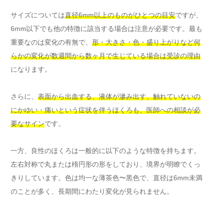
サイズについては
直径6mm以上のものがひとつの目安
ですが、
6mm以下でも他の特徴に該当する場合は注意が必要です。最も
重要なのは変化の有無で、
形・大きさ・色・盛り上がりなど何
らかの変化が数週間から数ヶ月で生じている場合は受診の理由
になります。
さらに、
表面から出血する、液体が滲み出す、触れていないの
にかゆい・痛いという症状を伴うほくろも、医師への相談が必
要なサイン
です。
一方、良性のほくろは一般的に以下のような特徴を持ちます。
左右対称で丸または楕円形の形をしており、境界が明瞭でくっ
きりしています。色は均一な薄茶色〜黒色で、直径は6mm未満
のことが多く、長期間にわたり変化が見られません。