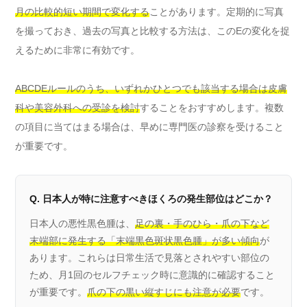
月の比較的短い期間で変化する
ことがあります。定期的に写真
を撮っておき、過去の写真と比較する方法は、このEの変化を捉
えるために非常に有効です。
ABCDEルールのうち、いずれかひとつでも該当する場合は皮膚
科や美容外科への受診を検討
することをおすすめします。複数
の項目に当てはまる場合は、早めに専門医の診察を受けること
が重要です。
Q. 日本人が特に注意すべきほくろの発生部位はどこか？
日本人の悪性黒色腫は、
足の裏・手のひら・爪の下など
末端部に発生する「末端黒色斑状黒色腫」が多い傾向
が
あります。これらは日常生活で見落とされやすい部位の
ため、月1回のセルフチェック時に意識的に確認すること
が重要です。
爪の下の黒い縦すじにも注意が必要
です。