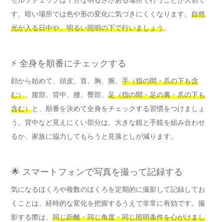
セルフチェックは十分な明るさがある場所で行うことが大切で
す。暗い場所では色や形の変化に気づきにくくなります。
自然
光が入る日中や、明るい照明の下で行いましょう
。
⚡ 全身を順番にチェックする
顔から始めて、頭皮、首、胸、腕、
手（指の間・爪の下も含
む）
、腹部、背中、腰、臀部、
足（指の間・足の裏・爪の下も
含む）
と、順番を決めて全身をチェックする習慣をつけましょ
う。背中など見えにくい部分は、大きな鏡と手鏡を組み合わせ
るか、家族に協力してもらうと見落としが減ります。
🌟 スマートフォンで写真を撮って記録する
気になるほくろや複数のほくろを定期的に撮影して記録してお
くことは、経時的な変化を把握するうえで非常に有効です。撮
影する際は、
同じ距離・同じ角度・同じ照明条件を心がけまし