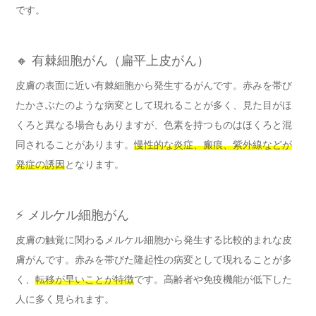
です。
🔸 有棘細胞がん（扁平上皮がん）
皮膚の表面に近い有棘細胞から発生するがんです。赤みを帯び
たかさぶたのような病変として現れることが多く、見た目がほ
くろと異なる場合もありますが、色素を持つものはほくろと混
同されることがあります。
慢性的な炎症、瘢痕、紫外線などが
発症の誘因
となります。
⚡ メルケル細胞がん
皮膚の触覚に関わるメルケル細胞から発生する比較的まれな皮
膚がんです。赤みを帯びた隆起性の病変として現れることが多
く、
転移が早いことが特徴
です。高齢者や免疫機能が低下した
人に多く見られます。