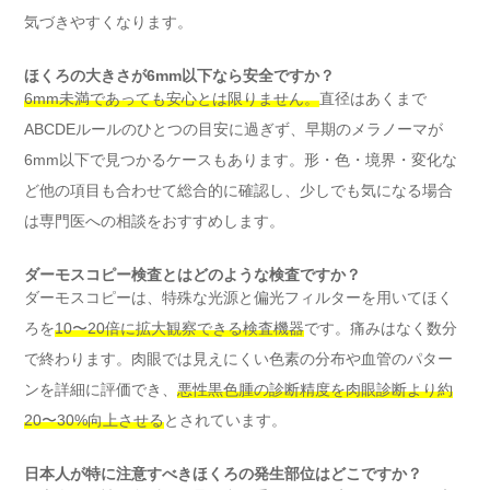
気づきやすくなります。
ほくろの大きさが6mm以下なら安全ですか？
6mm未満であっても安心とは限りません。
直径はあくまで
ABCDEルールのひとつの目安に過ぎず、早期のメラノーマが
6mm以下で見つかるケースもあります。形・色・境界・変化な
ど他の項目も合わせて総合的に確認し、少しでも気になる場合
は専門医への相談をおすすめします。
ダーモスコピー検査とはどのような検査ですか？
ダーモスコピーは、特殊な光源と偏光フィルターを用いてほく
ろを
10〜20倍に拡大観察できる検査機器
です。痛みはなく数分
で終わります。肉眼では見えにくい色素の分布や血管のパター
ンを詳細に評価でき、
悪性黒色腫の診断精度を肉眼診断より約
20〜30%向上させる
とされています。
日本人が特に注意すべきほくろの発生部位はどこですか？