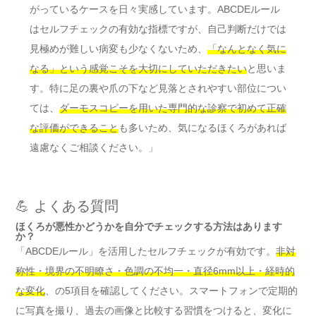
がっているケースを日々実感しています。ABCDEルール
はセルフチェックの有効な指標ですが、自己判断だけでは
見極めが難しい病変も少なくないため、
「なんとなく気に
なる」という感覚こそを大切にしていただきたい
と思いま
す。特に足の裏や爪の下など見落とされやすい部位につい
ては、
ダーモスコピーを用いた専門的な診察で初めて正確
な評価ができること
も多いため、気になるほくろがあれば
遠慮なくご相談ください。」
💪 よくある質問
ほくろが悪性かどうかを自分でチェックする方法はあります
か？
「ABCDEルール」を活用したセルフチェックが有効です。
非対
称性・境界の不明瞭さ・色調の不均一・直径6mm以上・経時的
な変化
、の5項目を確認してください。スマートフォンで定期的
に写真を撮り、過去の画像と比較する習慣をつけると、変化に