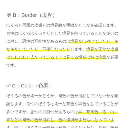
💬 B：Border（境界）
ほくろと周囲の皮膚との境界線が明瞭かどうかを確認します。
良性のほくろはくっきりとした境界を持っていることが多いの
に対し、悪性の可能性があるものは
境界がぼやけていたり、ギ
ザギザしていたり、不規則だったり
します。
境界が正常な皮膚
にじわじわと広がっているように見える場合は特に注意
が必要
です。
✅ C：Color（色調）
ほくろの色が均一かどうか、複数の色が混在していないかを確
認します。良性のほくろは均一な茶色や黒色をしていることが
多いですが、悪性の可能性があるものは
黒、茶褐色、赤、白、
青などの複数の色が混在し、色の濃淡がまだらになっていま
す
。特に、ほくろの一部だけが急に黒くなったり、反対に色が