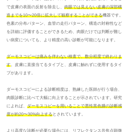
で皮膚の表面の反射を除去し、
肉眼では見えない皮膚の深部構
造までを10〜20倍に拡大して観察することができる
機器です。
色素の分布パターン、血管の走行パターン、構造の対称性など
を詳細に評価することができるため、肉眼だけでは判断が難し
い病変についても、より精度の高い診断が可能になります。
ダーモスコピーは痛みを伴わない検査で、数分程度で終わりま
す
。皮膚に直接当てるタイプと、皮膚に触れずに使用するタイ
プがあります。
ダーモスコピーによる診断精度は、熟練した医師が行う場合、
肉眼診断に比べて大幅に向上することが示されています。研究
によれば、
ダーモスコピーを用いることで悪性黒色腫の診断感
度が約20〜30%向上する
とされています。
より高度な診断が必要な場合には、リフレクタンス共焦点顕微