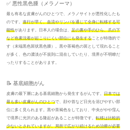
✅ 悪性黒色腫（メラノーマ）
最も有名な皮膚がんのひとつで、メラノサイトが悪性化したも
のです。
進行が早く、血流やリンパを通じて全身に転移する可
能性
があります。日本人の場合は、
足の裏や手のひら、爪の下
など色素沈着が起こりにくい部位にも発生する
ことが特徴的で
す（末端黒色斑状黒色腫）。黒や茶褐色の斑として現れること
が多く、色の濃淡が不規則に混在していたり、境界が不明瞭だ
ったりすることがあります。
📝 基底細胞がん
皮膚の最下層にある基底細胞から発生するがんです。
日本では
最も多い皮膚がんのひとつ
で、顔や首など日光を浴びやすい部
位に多く見られます。黒や茶褐色をしており、中央がやや窪ん
で境界に光沢のある隆起があることが特徴です。
転移は比較的
少ないとされていますが、局所で広がり続けるため治療が必要