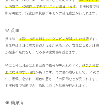
い病気で、40歳以上で発症リスクが高まります
。血液検査で診
断が可能で、治療は甲状腺ホルモンの補充療法が行われます。
🦠 貧血
貧血は、
血液中の赤血球やヘモグロビンが減少した状態
です。
赤血球は全身に酸素を運ぶ役割があるため、貧血になると細胞
が酸素不足になり、だるさや疲労感を感じます。
特に女性は月経による出血で鉄分が失われやすく、
鉄欠乏性貧
血になりやすい傾向
があります。その他の症状として、📌 めま
い、動悸、息切れ、顔色の悪さ、爪の変形などが見られます。
血液検査で診断でき、原因に応じた治療が行われます。
🦠 糖尿病