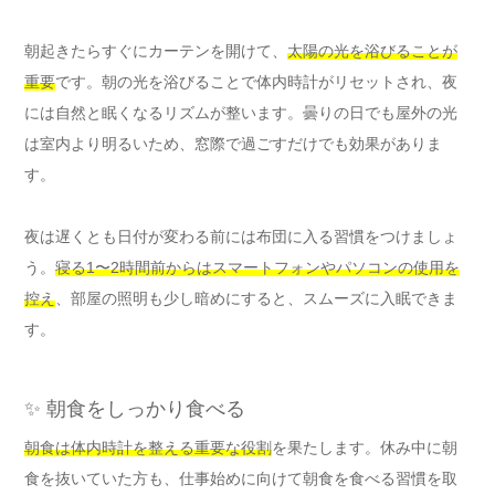
朝起きたらすぐにカーテンを開けて、
太陽の光を浴びることが
重要
です。朝の光を浴びることで体内時計がリセットされ、夜
には自然と眠くなるリズムが整います。曇りの日でも屋外の光
は室内より明るいため、窓際で過ごすだけでも効果がありま
す。
夜は遅くとも日付が変わる前には布団に入る習慣をつけましょ
う。
寝る1〜2時間前からはスマートフォンやパソコンの使用を
控え
、部屋の照明も少し暗めにすると、スムーズに入眠できま
す。
✨ 朝食をしっかり食べる
朝食は体内時計を整える重要な役割
を果たします。休み中に朝
食を抜いていた方も、仕事始めに向けて朝食を食べる習慣を取