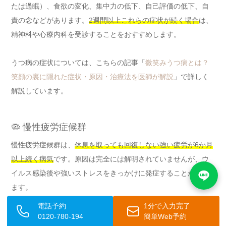
たは過眠）、食欲の変化、集中力の低下、自己評価の低下、自
責の念などがあります。
2週間以上これらの症状が続く場合
は、
精神科や心療内科を受診することをおすすめします。
うつ病の症状については、こちらの記事「
微笑みうつ病とは？
笑顔の裏に隠れた症状・原因・治療法を医師が解説
」で詳しく
解説しています。
🦠 慢性疲労症候群
慢性疲労症候群は、
休息を取っても回復しない強い疲労が6か月
以上続く病気
です。原因は完全には解明されていませんが、ウ
イルス感染後や強いストレスをきっかけに発症することがあり
ます。
電話予約
1分で入力完了
日常生活に支障をきたすほどの強い疲労に加えて、📌 筋肉痛、
0120-780-194
簡単Web予約