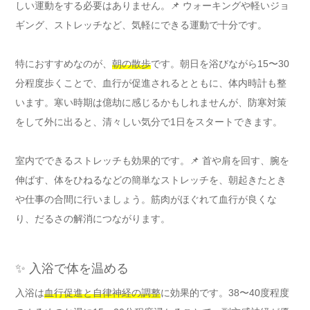
しい運動をする必要はありません。📌 ウォーキングや軽いジョ
ギング、ストレッチなど、気軽にできる運動で十分です。
特におすすめなのが、
朝の散歩
です。朝日を浴びながら15〜30
分程度歩くことで、血行が促進されるとともに、体内時計も整
います。寒い時期は億劫に感じるかもしれませんが、防寒対策
をして外に出ると、清々しい気分で1日をスタートできます。
室内でできるストレッチも効果的です。📌 首や肩を回す、腕を
伸ばす、体をひねるなどの簡単なストレッチを、朝起きたとき
や仕事の合間に行いましょう。筋肉がほぐれて血行が良くな
り、だるさの解消につながります。
✨ 入浴で体を温める
入浴は
血行促進と自律神経の調整
に効果的です。38〜40度程度