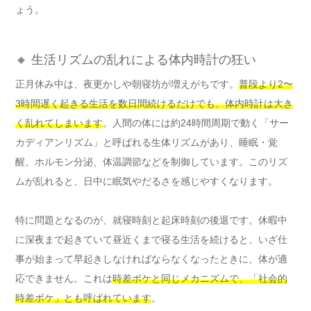
ょう。
🔸 生活リズムの乱れによる体内時計の狂い
正月休み中は、夜更かしや朝寝坊が増えがちです。
普段より2〜
3時間遅く起きる生活を数日間続けるだけでも、体内時計は大き
く乱れてしまいます
。人間の体には約24時間周期で動く「サー
カディアンリズム」と呼ばれる生体リズムがあり、睡眠・覚
醒、ホルモン分泌、体温調節などを制御しています。このリズ
ムが乱れると、日中に眠気やだるさを感じやすくなります。
特に問題となるのが、就寝時刻と起床時刻の後退です。休暇中
に深夜まで起きていて昼近くまで寝る生活を続けると、いざ仕
事が始まって早起きしなければならなくなったときに、体が適
応できません。これは
時差ボケと同じメカニズムで、「社会的
時差ボケ」とも呼ばれています
。