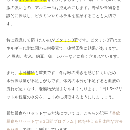
激の強いもの、アルコールは控えめにします。野菜や果物を意
識的に摂取し、ビタミンやミネラルを補給することも大切で
す。
特に意識して摂りたいのが
ビタミンB群
です。ビタミンB群はエ
ネルギー代謝に関わる栄養素で、疲労回復に効果があります。
📌 豚肉、玄米、納豆、卵、レバーなどに多く含まれています。
また、
水分補給
も重要です。冬は喉の渇きを感じにくいため、
水分摂取量が不足しがちです。体内の水分が不足すると血液の
流れが悪くなり、老廃物が溜まりやすくなります。1日1.5〜2リ
ットル程度の水分を、こまめに摂取するようにしましょう。
暴飲暴食をリセットする方法については、こちらの記事「
暴飲
暴食をリセットする3日間プログラム｜体を整える具体的な方法
を解説
」で詳しく解説しています。