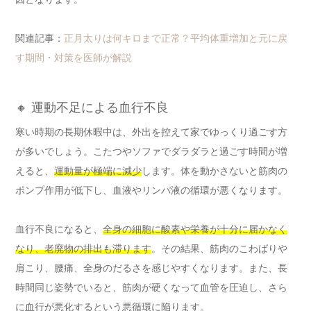
関連記事：
正月太りは何キロまで正常？平均体重増加と元に戻
す期間・対策を医師が解説
🔸 運動不足による血行不良
寒い時期の長期休暇中は、外出を控えて家でゆっくり過ごす方
が多いでしょう。こたつやソファでダラダラと過ごす時間が増
えると、
運動量が極端に減少
します。体を動かさないと筋肉の
ポンプ作用が低下し、血液やリンパ液の循環が悪くなります。
血行不良になると、
全身の細胞に酸素や栄養が十分に届かなく
なり、老廃物の排出も滞ります
。その結果、筋肉のこわばりや
肩こり、腰痛、全身のだるさを感じやすくなります。また、長
時間同じ姿勢でいると、筋肉が硬くなって血管を圧迫し、さら
に血行が悪化するという悪循環に陥ります。