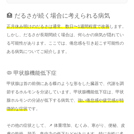
🏥 だるさが続く場合に考えられる病気
正月休み明けのだるさは通常、数日〜1週間程度で改善
します。
しかし、だるさが長期間続く場合は、何らかの病気が隠れてい
る可能性があります。ここでは、倦怠感を引き起こす可能性の
ある病気についてご紹介します。
🦠 甲状腺機能低下症
甲状腺は首の前側にある蝶のような形をした臓器で、代謝を調
節するホルモンを分泌しています。甲状腺機能低下症は、甲状
腺ホルモンの分泌が低下する病気で、
強い倦怠感や疲労感が特
徴的な症状
です。
その他の症状として、📌 体重増加、むくみ、寒がり、便秘、皮
膚の乾燥、脱毛、集中力の低下などがあります。
特に女性に多