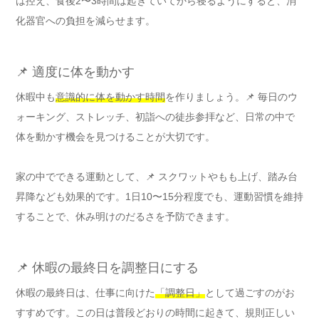
は控え、食後2〜3時間は起きていてから寝るようにすると、消
化器官への負担を減らせます。
📌 適度に体を動かす
休暇中も
意識的に体を動かす時間
を作りましょう。📌 毎日のウ
ォーキング、ストレッチ、初詣への徒歩参拝など、日常の中で
体を動かす機会を見つけることが大切です。
家の中でできる運動として、📌 スクワットやもも上げ、踏み台
昇降なども効果的です。1日10〜15分程度でも、運動習慣を維持
することで、休み明けのだるさを予防できます。
📌 休暇の最終日を調整日にする
休暇の最終日は、仕事に向けた
「調整日」
として過ごすのがお
すすめです。この日は普段どおりの時間に起きて、規則正しい