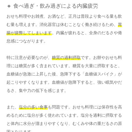
🔸 食べ過ぎ・飲み過ぎによる内臓疲労
おせち料理やお雑煮、お酒など、正月は普段より食べる量も飲
む量も増えます。消化器官は休むことなく働き続けるため、
胃
腸が疲弊してしまいます
。内臓が疲れると、全身のだるさや倦
怠感につながります。
特に注意が必要なのが、
糖質の過剰摂取
です。お餅やおせち料
理には糖質が多く含まれています。糖質を大量に摂取すると、
血糖値が急激に上昇した後、急降下する「血糖値スパイク」が
起こりやすくなります。血糖値が急降下すると、強い眠気やだ
るさ、集中力の低下を感じます。
また、
塩分の多い食事
も問題です。おせち料理には保存性を高
めるために塩分が多く使われています。塩分を過剰に摂取する
と体内に水分が溜まりやすくなり、むくみや体の重だるさの原
因となります。