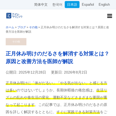
简体中文
한국어
日本語
Español
English
ホーム
»
ブログ
»
その他
»
正月休み明けのだるさを解消する対策とは？原因と改
善方法を医師が解説
その他
正月休み明けのだるさを解消する対策とは？
原因と改善方法を医師が解説
公開日: 2025年12月28日
更新日: 2026年8月2日
正月休み明けに「体がだるい」「やる気が出ない」と感じる方
は多い
のではないでしょうか。長期休暇後の倦怠感は、
生活リ
ズムの乱れや食生活の変化、運動不足などさまざまな要因が重
なって起こります
。この記事では、正月休み明けのだるさの原
因を詳しく解説するとともに、
すぐに実践できる対策方法
をご