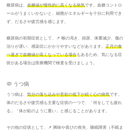
糖尿病は、
血糖値が慢性的に高くなる病気
です。血糖コントロ
ールがうまくいかないと、細胞がエネルギーを十分に利用でき
ず、だるさや疲労感を感じます。
糖尿病の初期症状として、📌 喉の渇き、頻尿、体重減少、傷の
治りが遅い、感染症にかかりやすいなどがあります。
正月の食
べ過ぎで血糖値が高くなっている場合
もあるため、気になる症
状がある場合は医療機関で検査を受けましょう。
🦠 うつ病
うつ病は、
気分の落ち込みや意欲の低下が続く心の病気
です。
体のだるさや疲労感も主要な症状の一つで、「何をしても疲れ
る」「体が鉛のように重い」と感じることがあります。
その他の症状として、📌 興味や喜びの喪失、睡眠障害（不眠ま