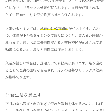
のぬるめのお湯に15〜20分程度浸かることで、副交感神経が優
位になり、リラックス効果が得られます。血行が促進されるこ
とで、筋肉のこりや疲労物質の排出も促されます。
入浴のタイミングは、
就寝の1〜2時間前
がベストです。入浴
後、体温が下がるタイミングで眠りにつくと、質の良い睡眠が
取れます。熱いお湯に長時間浸かると交感神経が刺激されて逆
効果になるため、温度と時間には注意しましょう。
入浴が難しい場合は、足湯だけでも効果があります。足を温め
ることで全身の血行が促進され、冷えの改善やリラックス効果
が期待できます。
✨ 食生活を見直す
正月の食べ過ぎ・飲み過ぎで疲れた胃腸を休めるために、しば
らくは
消化に良い食事
を心がけましょう。📌 油っこいものや刺