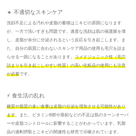
🔸 不適切なスキンケア
洗顔不足による汚れや皮脂の蓄積はニキビの原因になります
が、一方で洗いすぎも問題です。過度な洗顔は肌の保護膜を壊
し、皮脂が余分に分泌されるという反応を引き起こします。ま
た、自分の肌質に合わないスキンケア用品の使用も毛穴を詰ま
らせる一因になることがあります。
コメドジェニック性（毛穴
詰まりを引き起こしやすい性質）の高い化粧品の使用にも注意
が必要
です。
⚡ 食生活の乱れ
糖質や脂質の多い食事は皮脂の分泌を増加させる可能性があり
ます
。また、ビタミンB群や亜鉛などの不足は肌のターンオーバ
ーや皮脂コントロールに影響することがわかっています。乳製
品の過剰摂取とニキビの関連性も研究で示唆されています。