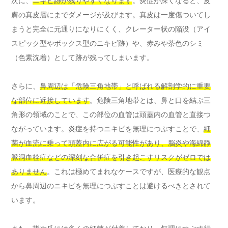
次に、
ニキビ跡が残りやすくなります
。炎症が深くなると、皮
膚の真皮層にまでダメージが及びます。真皮は一度傷ついてし
まうと完全に元通りになりにくく、クレーター状の陥没（アイ
スピック型やボックス型のニキビ跡）や、赤みや茶色のシミ
（色素沈着）として跡が残ってしまいます。
さらに、
鼻周辺は「危険三角地帯」と呼ばれる解剖学的に重要
な部位に近接しています
。危険三角地帯とは、鼻と口を結ぶ三
角形の領域のことで、この部位の血管は頭蓋内の血管と直接つ
ながっています。炎症を持つニキビを無理につぶすことで、
細
菌が血流に乗って頭蓋内に広がる可能性があり、脳炎や海綿静
脈洞血栓症などの深刻な合併症を引き起こすリスクがゼロでは
ありません
。これは極めてまれなケースですが、医療的な観点
から鼻周辺のニキビを無理につぶすことは避けるべきとされて
います。