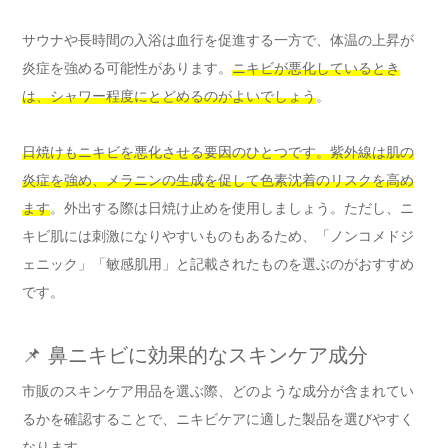
サウナや長時間の入浴は血行を促進する一方で、体温の上昇が
炎症を強める可能性があります。
ニキビが悪化しているとき
は、シャワー程度にとどめるのがよいでしょう
。
日焼けもニキビを悪化させる要因のひとつです。紫外線は肌の
炎症を強め、メラニンの生成を促して色素沈着のリスクを高め
ます
。外出する際は日焼け止めを使用しましょう。ただし、ニ
キビ肌には刺激になりやすいものもあるため、「ノンコメドジ
ェニック」「敏感肌用」と記載されたものを選ぶのがおすすめ
です。
📌 鼻ニキビに効果的なスキンケア成分
市販のスキンケア用品を選ぶ際、どのような成分が含まれてい
るかを確認することで、ニキビケアに適した製品を選びやすく
なります。