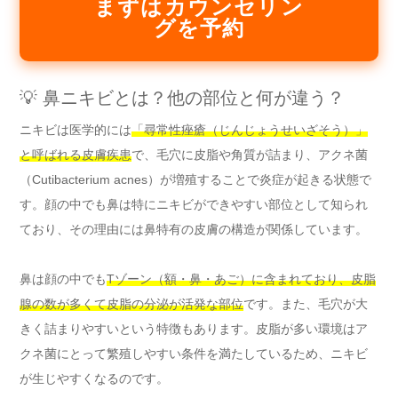
まずはカウンセリン
グを予約
💡 鼻ニキビとは？他の部位と何が違う？
ニキビは医学的には
「尋常性痤瘡（じんじょうせいざそう）」
と呼ばれる皮膚疾患
で、毛穴に皮脂や角質が詰まり、アクネ菌
（Cutibacterium acnes）が増殖することで炎症が起きる状態で
す。顔の中でも鼻は特にニキビができやすい部位として知られ
ており、その理由には鼻特有の皮膚の構造が関係しています。
鼻は顔の中でも
Tゾーン（額・鼻・あご）に含まれており、皮脂
腺の数が多くて皮脂の分泌が活発な部位
です。また、毛穴が大
きく詰まりやすいという特徴もあります。皮脂が多い環境はア
クネ菌にとって繁殖しやすい条件を満たしているため、ニキビ
が生じやすくなるのです。