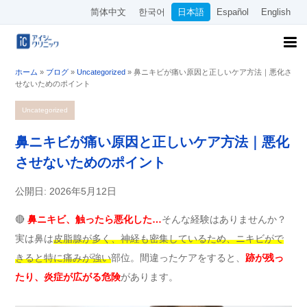
简体中文
한국어
日本語
Español
English
ホーム
»
ブログ
»
Uncategorized
»
鼻ニキビが痛い原因と正しいケア方法｜悪化さ
せないためのポイント
Uncategorized
鼻ニキビが痛い原因と正しいケア方法｜悪化
させないためのポイント
公開日: 2026年5月12日
🔴
鼻ニキビ、触ったら悪化した…
そんな経験はありませんか？
実は鼻は
皮脂腺が多く、神経も密集しているため、ニキビがで
きると特に痛みが強い
部位。間違ったケアをすると、
跡が残っ
たり、炎症が広がる危険
があります。