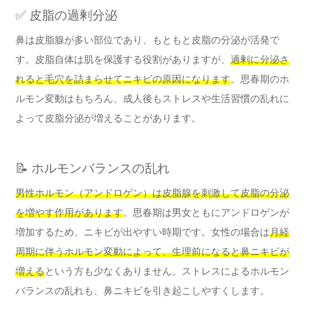
✅ 皮脂の過剰分泌
鼻は皮脂腺が多い部位であり、もともと皮脂の分泌が活発で
す。皮脂自体は肌を保護する役割がありますが、
過剰に分泌さ
れると毛穴を詰まらせてニキビの原因になります
。思春期のホ
ルモン変動はもちろん、成人後もストレスや生活習慣の乱れに
よって皮脂分泌が増えることがあります。
📝 ホルモンバランスの乱れ
男性ホルモン（アンドロゲン）は皮脂腺を刺激して皮脂の分泌
を増やす作用があります
。思春期は男女ともにアンドロゲンが
増加するため、ニキビが出やすい時期です。女性の場合は
月経
周期に伴うホルモン変動によって、生理前になると鼻ニキビが
増える
という方も少なくありません。ストレスによるホルモン
バランスの乱れも、鼻ニキビを引き起こしやすくします。