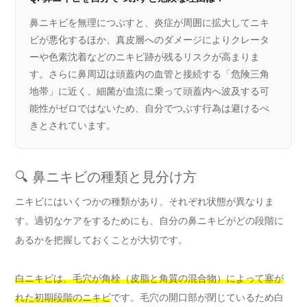
鼻ニキビを無理につぶすと、炎症が周囲に拡大してニキ
ビが悪化するほか、真皮層へのダメージによりクレータ
ーや色素沈着などのニキビ跡が残るリスクが高まりま
す。さらに鼻周辺は頭蓋内の血管と接続する「危険三角
地帯」に近く、細菌が血流に乗って頭蓋内へ波及する可
能性がゼロではないため、自分でつぶす行為は避けるべ
きとされています。
🔍 鼻ニキビの種類と見分け方
ニキビにはいくつかの種類があり、それぞれ状態が異なりま
す。適切なケアをするためにも、自分の鼻ニキビがどの段階に
あるかを把握しておくことが大切です。
白ニキビは、毛穴が角栓（皮脂と角質の混合物）によって塞が
れた初期段階のニキビ
です。毛穴の開口部が閉じているため白