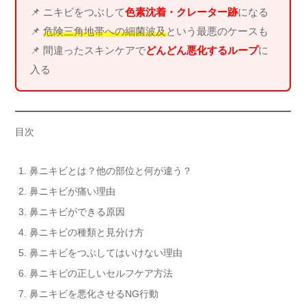
📌 ニキビをつぶして
色素沈着・クレーター跡
になる
📌
危険三角地帯への細菌波及
という最悪のケースも
📌 間違ったスキンケアで
どんどん悪化するループ
に
入る
目次
鼻ニキビとは？他の部位と何が違う？
鼻ニキビが痛い理由
鼻ニキビができる原因
鼻ニキビの種類と見分け方
鼻ニキビをつぶしてはいけない理由
鼻ニキビの正しいセルフケア方法
鼻ニキビを悪化させるNG行動