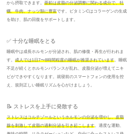
から摂取できます。
亜鉛は皮脂の分泌調整に関わる成分で、牡
蠣、牛肉、ナッツ類に豊富
です。ビタミンCはコラーゲンの生成
を助け、肌の回復をサポートします。
✅ 十分な睡眠をとる
睡眠中は成長ホルモンが分泌され、肌の修復・再生が行われま
す。
成人では1日7〜8時間程度の睡眠が推奨されています
。睡眠
不足が続くとホルモンバランスが乱れ、皮脂分泌が増えてニキ
ビができやすくなります。就寝前のスマートフォンの使用を控
え、規則正しい睡眠リズムを心がけましょう。
📝 ストレスを上手に発散する
ストレスはコルチゾールというホルモンの分泌を増やし、皮脂
腺を刺激して皮脂の過剰分泌を引き起こします
。適度な運動、
趣味の時間、リラクゼーションなど、自分に合ったストレス発