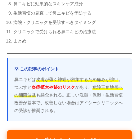
鼻ニキビに効果的なスキンケア成分
生活習慣の見直しで鼻ニキビを予防する
病院・クリニックを受診すべきタイミング
クリニックで受けられる鼻ニキビの治療法
まとめ
💡 この記事のポイント
鼻ニキビは
皮膚が薄く神経が密集するため痛みが強い
。
つぶすと
炎症拡大や跡のリスク
があり、
危険三角地帯へ
の細菌波及
も懸念される。正しい洗顔・保湿・生活習慣
改善が基本で、改善しない場合はアイシークリニックへ
の受診が推奨される。