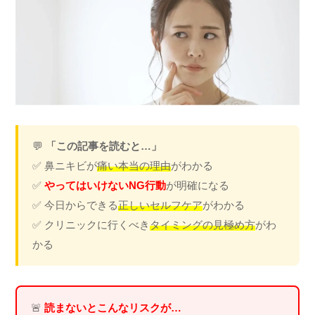
💬
「この記事を読むと…」
✅ 鼻ニキビが
痛い本当の理由
がわかる
✅
やってはいけないNG行動
が明確になる
✅ 今日からできる
正しいセルフケア
がわかる
✅ クリニックに行くべき
タイミングの見極め方
がわ
かる
🚨
読まないとこんなリスクが…