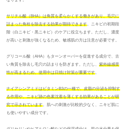
サリチル酸（BHA）は角質を柔らかくする働きがあり、毛穴に
詰まった角栓を除去する効果が期待できます
。ニキビの初期段
階（白ニキビ・黒ニキビ）のケアに役立ちます。ただし、濃度
が高いと刺激が強くなるため、敏感肌の方は注意が必要です。
グリコール酸（AHA）もターンオーバーを促進する成分で、古
い角質を除去し毛穴の詰まりを防ぎます。ただし、
紫外線感受
性が高まるため、使用中は日焼け対策が重要です
。
ナイアシンアミドはビタミンB3の一種で、皮脂の分泌を抑制す
る作用や、ニキビ跡の色素沈着を薄くする効果があることが研
究で示されています
。肌への刺激が比較的少なく、ニキビ肌に
も使いやすい成分です。
グリセリンやヒアルロン酸などの保湿成分は、肌の水分量を保