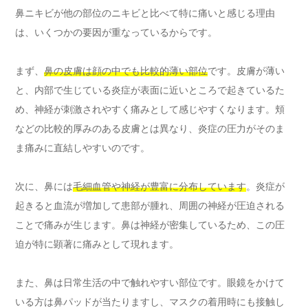
鼻ニキビが他の部位のニキビと比べて特に痛いと感じる理由
は、いくつかの要因が重なっているからです。
まず、
鼻の皮膚は顔の中でも比較的薄い部位
です。皮膚が薄い
と、内部で生じている炎症が表面に近いところで起きているた
め、神経が刺激されやすく痛みとして感じやすくなります。頬
などの比較的厚みのある皮膚とは異なり、炎症の圧力がそのま
ま痛みに直結しやすいのです。
次に、鼻には
毛細血管や神経が豊富に分布しています
。炎症が
起きると血流が増加して患部が腫れ、周囲の神経が圧迫される
ことで痛みが生じます。鼻は神経が密集しているため、この圧
迫が特に顕著に痛みとして現れます。
また、鼻は日常生活の中で触れやすい部位です。眼鏡をかけて
いる方は鼻パッドが当たりますし、マスクの着用時にも接触し