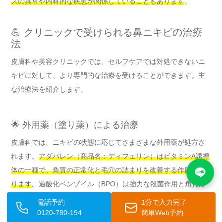
スの異常や内科的な疾患が関係していることもあります
。
💪 クリニックで受けられる鼻ニキビの治療
法
皮膚科や美容クリニックでは、セルフケアでは対処できないニ
キビに対して、より専門的な治療を受けることができます。主
な治療法を紹介します。
🌟 外用薬（塗り薬）による治療
皮膚科では、ニキビの状態に応じてさまざまな外用薬が処方さ
れます。
アダパレン（商品名：ディフェリン）はビタミンA誘導
体の一種で、角質の正常化と毛穴の詰まりを改善する作用があ
ります
。過酸化ベンゾイル（BPO）は強力な殺菌作用と角質溶
解作用を持ち、アクネ菌への効果が期待できます。これらを組
電話予約
1分で入力完了
み合わせた配合剤（エピデュオ、デュアックなど）も有効で
0120-780-194
簡単Web予約