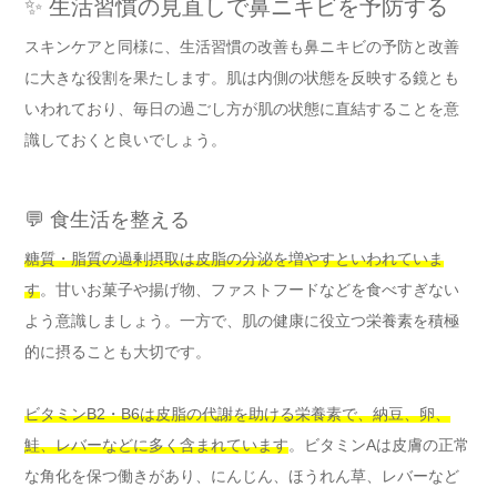
✨ 生活習慣の見直しで鼻ニキビを予防する
スキンケアと同様に、生活習慣の改善も鼻ニキビの予防と改善
に大きな役割を果たします。肌は内側の状態を反映する鏡とも
いわれており、毎日の過ごし方が肌の状態に直結することを意
識しておくと良いでしょう。
💬 食生活を整える
糖質・脂質の過剰摂取は皮脂の分泌を増やすといわれていま
す
。甘いお菓子や揚げ物、ファストフードなどを食べすぎない
よう意識しましょう。一方で、肌の健康に役立つ栄養素を積極
的に摂ることも大切です。
ビタミンB2・B6は皮脂の代謝を助ける栄養素で、納豆、卵、
鮭、レバーなどに多く含まれています
。ビタミンAは皮膚の正常
な角化を保つ働きがあり、にんじん、ほうれん草、レバーなど