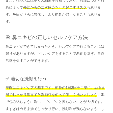
また、指や爪には多くの細菌が付着しており、無理につぶす行
為によって
外部からの二次感染を引き起こすリスク
もありま
す。炎症がさらに悪化し、より痛みが強くなることもありま
す。
🎯 鼻ニキビの正しいセルフケア方法
鼻ニキビができてしまったとき、セルフケアで行えることには
限りがありますが、正しいケアをすることで悪化を防ぎ、自然
治癒を促すことができます。
✅ 適切な洗顔を行う
洗顔はニキビケアの基本です。朝晩の1日2回を目安に、ぬるま
湯でしっかり泡立てた洗顔料を使って優しく洗いましょう
。泡
で包み込むように洗い、ゴシゴシと擦らないことが大切です。
すすぎはぬるま湯でしっかり行い、洗顔料が残らないようにし