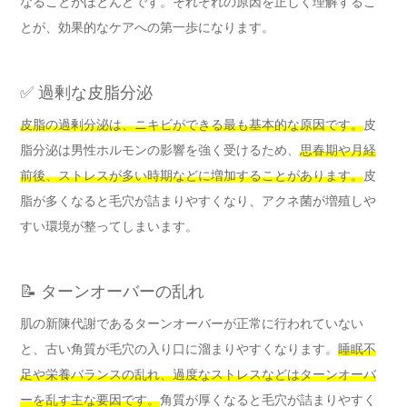
なることがほとんどです。それぞれの原因を正しく理解するこ
とが、効果的なケアへの第一歩になります。
✅ 過剰な皮脂分泌
皮脂の過剰分泌は、ニキビができる最も基本的な原因です。
皮
脂分泌は男性ホルモンの影響を強く受けるため、
思春期や月経
前後、ストレスが多い時期などに増加することがあります。
皮
脂が多くなると毛穴が詰まりやすくなり、アクネ菌が増殖しや
すい環境が整ってしまいます。
📝 ターンオーバーの乱れ
肌の新陳代謝であるターンオーバーが正常に行われていない
と、古い角質が毛穴の入り口に溜まりやすくなります。
睡眠不
足や栄養バランスの乱れ、過度なストレスなどはターンオーバ
ーを乱す主な要因です。
角質が厚くなると毛穴が詰まりやすく