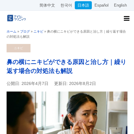
简体中文
한국어
日本語
Español
English
ホーム
»
ブログ
»
ニキビ
»
鼻の横にニキビができる原因と治し方｜繰り返す場合
の対処法も解説
ニキビ
鼻の横にニキビができる原因と治し方｜繰り
返す場合の対処法も解説
公開日: 2026年4月7日
更新日: 2026年8月2日