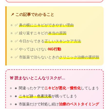
📌 この記事でわかること
✅
鼻の横にニキビができやすい理由
✅ 繰り返すニキビの
本当の原因
✅ 今日からできる
正しいスキンケア方法
✅ やってはいけない
NG行動
✅ 市販薬で治らないときの
クリニック治療の選択肢
🚨 読まないとこんなリスクが…
🔸 間違ったケアで
ニキビが悪化・慢性化
してしまう
🔸
ニキビ跡・色素沈着
が残ってしまう
🔸 市販薬だけで対処し続け
治療のベストタイミング