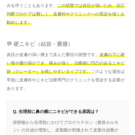
みを伴うこともあります。
この状態では炎症が強いため、自己
判断でのケアは難しく、皮膚科やクリニックへの受診を強くお
勧めします。
💬 硬ニキビ（結節・嚢腫）
炎症が皮膚の深い層まで及んだ重症の状態です。
皮膚の下に硬
い塊や膿の袋ができ、痛みが強く、治癒後に凹凸のあるニキビ
跡（クレーター）を残しやすいタイプです。
このような場合は
早急に皮膚科やニキビ治療専門のクリニックを受診する必要が
あります。
Q. 生理前に鼻の横にニキビができる原因は？
排卵後から生理前にかけてプロゲステロン（黄体ホルモ
ン）の分泌が増加し、皮脂腺が刺激されて皮脂分泌量が