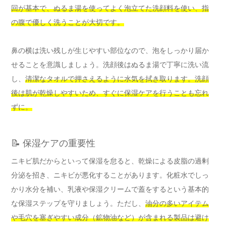
回が基本で、ぬるま湯を使ってよく泡立てた洗顔料を使い、指
の腹で優しく洗うことが大切です。
鼻の横は洗い残しが生じやすい部位なので、泡をしっかり届か
せることを意識しましょう。洗顔後はぬるま湯で丁寧に洗い流
し、
清潔なタオルで押さえるように水気を拭き取ります。洗顔
後は肌が乾燥しやすいため、すぐに保湿ケアを行うことも忘れ
ずに。
📝 保湿ケアの重要性
ニキビ肌だからといって保湿を怠ると、乾燥による皮脂の過剰
分泌を招き、ニキビが悪化することがあります。化粧水でしっ
かり水分を補い、乳液や保湿クリームで蓋をするという基本的
な保湿ステップを守りましょう。ただし、
油分の多いアイテム
や毛穴を塞ぎやすい成分（鉱物油など）が含まれる製品は避け