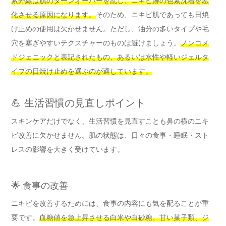
紫外線は肌のターンオーバーを乱し、ニキビ跡の色素沈着を悪
化させる原因になります。
そのため、ニキビ肌であっても日焼
け止めの使用は欠かせません。ただし、油分の多いタイプや毛
穴を塞ぎやすいテクスチャーのものは避けましょう。
ノンコメ
ドジェニックと表記されたもの、あるいは水性や軽いジェルタ
イプの日焼け止めを選ぶのが適しています。
💪 生活習慣の見直しポイント
スキンケアだけでなく、生活習慣を見直すことも鼻の横のニキ
ビ改善に欠かせません。肌の状態は、日々の食事・睡眠・スト
レスの影響を大きく受けています。
🌟 食事の改善
ニキビを改善するためには、食事の内容にも気を配ることが重
要です。
血糖値を急上昇させる白米や白砂糖、甘い菓子類、ジ