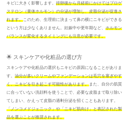
キビに大きく影響します。
排卵後から月経前にかけてはプロゲ
ステロン（黄体ホルモン）の分泌が増加し、皮脂分泌が促進さ
れます。
このため、生理前に決まって鼻の横にニキビができる
という方は少なくありません。妊娠中や更年期など、
ホルモン
バランスが変化するタイミングにも注意が必要です。
🌟 スキンケアや化粧品の選び方
スキンケアや化粧品の選択もニキビの原因になることがありま
す。
油分が多いクリームやファンデーションは毛穴を塞ぎやす
く、ニキビを引き起こす可能性があります。
また、自分の肌質
に合っていない洗顔料を使うことで、必要な皮脂まで取り除い
てしまい、かえって皮脂の過剰分泌を招くこともあります。
「ノンコメドジェニック」や「ニキビ肌向け」と表記された製
品を選ぶことが推奨されます。