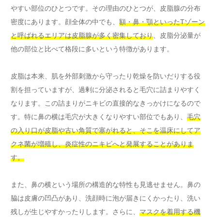
やすい部位のひとつです。その理由のひとつが、皮脂腺の分布
密度にあります。顔全体の中でも、
額・鼻・顎といったTゾーン
と呼ばれるエリアは皮脂腺が多く密集しており
、皮脂分泌量が
他の部位と比べて格段に多いという特徴があります。
皮脂は本来、肌を外部刺激から守ったり乾燥を防いだりする役
割を担っていますが、過剰に分泌されると毛穴に詰まりやすく
なります。この詰まりがニキビの直接的なきっかけになるので
す。特に鼻の横は毛穴が大きくなりやすい部位でもあり、
毛穴
の入り口が皮脂や古い角質で塞がれると、そこを温床にしてア
クネ菌が増殖し、炎症性のニキビへと発展することがありま
す。
また、鼻の横という場所の構造的な特性も見逃せません。鼻の
脇は皮膚の凹凸があり、洗顔時に泡が届きにくかったり、洗い
残しが生じやすかったりします。さらに、
マスクを着用する機