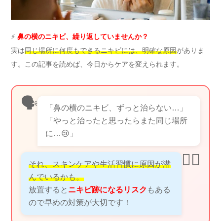
⚡
鼻の横のニキビ、繰り返していませんか？
実は
同じ場所に何度もできるニキビには、明確な原因
がありま
す。この記事を読めば、今日からケアを変えられます。
🗣️
「鼻の横のニキビ、ずっと治らない…」
「やっと治ったと思ったらまた同じ場所
に…😢」
👩‍⚕️
それ、スキンケアや生活習慣に原因が潜
んでいるかも。
放置すると
ニキビ跡になるリスク
もある
ので早めの対策が大切です！