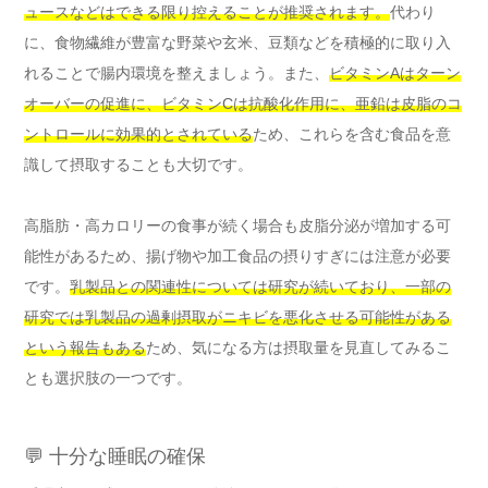
ュースなどはできる限り控えることが推奨されます。
代わり
に、食物繊維が豊富な野菜や玄米、豆類などを積極的に取り入
れることで腸内環境を整えましょう。また、
ビタミンAはターン
オーバーの促進に、ビタミンCは抗酸化作用に、亜鉛は皮脂のコ
ントロールに効果的とされている
ため、これらを含む食品を意
識して摂取することも大切です。
高脂肪・高カロリーの食事が続く場合も皮脂分泌が増加する可
能性があるため、揚げ物や加工食品の摂りすぎには注意が必要
です。
乳製品との関連性については研究が続いており、一部の
研究では乳製品の過剰摂取がニキビを悪化させる可能性がある
という報告もある
ため、気になる方は摂取量を見直してみるこ
とも選択肢の一つです。
💬 十分な睡眠の確保