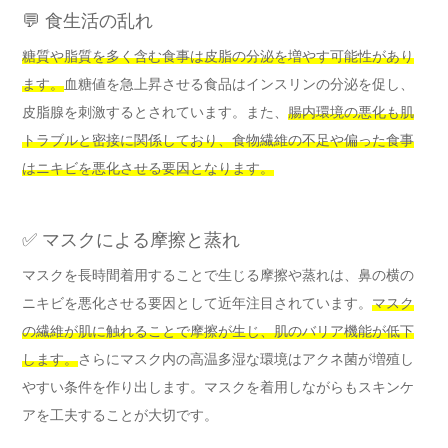
💬 食生活の乱れ
糖質や脂質を多く含む食事は皮脂の分泌を増やす可能性があり
ます。
血糖値を急上昇させる食品はインスリンの分泌を促し、
皮脂腺を刺激するとされています。また、
腸内環境の悪化も肌
トラブルと密接に関係しており、食物繊維の不足や偏った食事
はニキビを悪化させる要因となります。
✅ マスクによる摩擦と蒸れ
マスクを長時間着用することで生じる摩擦や蒸れは、鼻の横の
ニキビを悪化させる要因として近年注目されています。
マスク
の繊維が肌に触れることで摩擦が生じ、肌のバリア機能が低下
します。
さらにマスク内の高温多湿な環境はアクネ菌が増殖し
やすい条件を作り出します。マスクを着用しながらもスキンケ
アを工夫することが大切です。