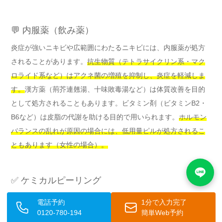
💬 内服薬（飲み薬）
炎症が強いニキビや広範囲にわたるニキビには、内服薬が処方
されることがあります。
抗生物質（テトラサイクリン系・マク
ロライド系など）はアクネ菌の増殖を抑制し、炎症を軽減しま
す。
漢方薬（荊芥連翹湯、十味敗毒湯など）は体質改善を目的
として処方されることもあります。ビタミン剤（ビタミンB2・
B6など）は皮脂の代謝を助ける目的で用いられます。
ホルモン
バランスの乱れが原因の場合には、低用量ピルが処方されるこ
ともあります（女性の場合）。
✅ ケミカルピーリング
ケミカルピーリングは、
グリコール酸やサリチル酸などの薬剤
電話予約
1分で入力完了
を肌に塗布し、古い角質を剥がして肌のターンオーバーを促進
0120-780-194
簡単Web予約