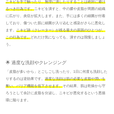
ニキビを手で触ったり、無理に潰したりすることは絶対に避け
るべき行為です。
ニキビを潰すと、中の膿や皮脂が周囲の組織
に広がり、炎症が拡大します。また、手には多くの細菌が付着
しており、傷ついた肌に細菌が入り込むと感染がさらに悪化し
ます。
ニキビ跡（クレーター）が残る最大の原因のひとつが、
この行為です。
どれだけ気になっても、潰すのは我慢しましょ
う。
🌟 過度な洗顔やクレンジング
「皮脂が多いから」とごしごし洗ったり、1日に何度も洗顔した
りするのは逆効果です。
過度な洗顔は肌の必要な皮脂や潤いを
奪い、バリア機能を低下させます。
その結果、肌は乾燥から守
ろうとして余計に皮脂を分泌し、ニキビが悪化するという悪循
環に陥ります。