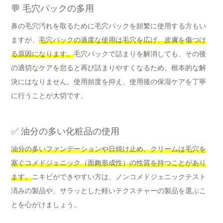
💬 毛穴パックの多用
鼻の毛穴汚れを取るために毛穴パックを頻繁に使用する方もい
ますが、
毛穴パックの過度な使用は毛穴を広げ、皮膚を傷つけ
る原因になります。
毛穴パックで詰まりを解消しても、その後
の適切なケアを怠ると再び詰まりやすくなるため、根本的な解
決にはなりません。使用頻度を抑え、使用後の保湿ケアを丁寧
に行うことが大切です。
✅ 油分の多い化粧品の使用
油分の多いファンデーションや日焼け止め、クリームは毛穴を
塞ぐコメドジェニック（面皰形成性）の性質を持つことがあり
ます。
ニキビができやすい方は、ノンコメドジェニックテスト
済みの製品や、サラッとした軽いテクスチャーの製品を選ぶこ
とを心がけましょう。