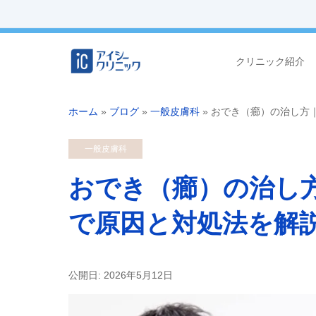
クリニック紹介
ホーム
»
ブログ
»
一般皮膚科
»
おでき（癤）の治し方
一般皮膚科
おでき（癤）の治し
で原因と対処法を解
公開日: 2026年5月12日