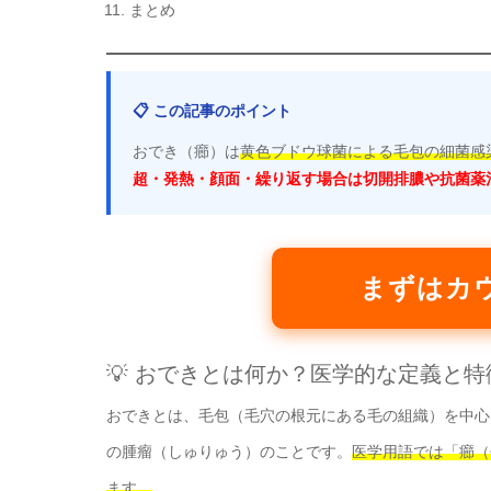
まとめ
📋 この記事のポイント
おでき（癤）は
黄色ブドウ球菌による毛包の細菌感
超・発熱・顔面・繰り返す場合は切開排膿や抗菌薬
まずはカ
💡 おできとは何か？医学的な定義と特
おできとは、毛包（毛穴の根元にある毛の組織）を中心
の腫瘤（しゅりゅう）のことです。
医学用語では「癤（せ
ます。