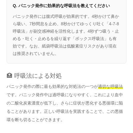
Q. パニック発作に効果的な呼吸法を教えてください
パニック発作には腹式呼吸が効果的です。4秒かけて鼻か
ら吸い、7秒間息を止め、8秒かけてゆっくり吐く「4-7-8
呼吸法」が副交感神経を活性化します。4秒ずつ吸う・止
める・吐く・止めるを繰り返す「ボックス呼吸法」も有
効です。なお、紙袋呼吸法は低酸素症リスクがあり現在
は推奨されていません。
🏥 呼吸法による対処
パニック発作の際に最も効果的な対処法の一つが
適切な呼吸法
です。パニック発作中は過呼吸になりやすく、これにより血中
の二酸化炭素濃度が低下し、さらに症状が悪化する悪循環に陥
ることがあります。正しい呼吸法を実践することで、この悪循
環を断ち切ることができます。