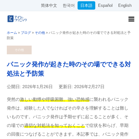
简体中文
한국어
日本語
Español
English
ホーム
»
ブログ
»
その他
»
パニック発作が起きた時のその場でできる対処法と予
防策
その他
パニック発作が起きた時のその場でできる対
処法と予防策
公開日: 2026年1月26日
更新日: 2026年2月27日
突然の
激しい動悸や呼吸困難、強い恐怖感
に襲われるパニック
発作は、経験した人でなければその辛さを理解することは難し
いものです。パニック発作は予期せずに起こることが多く、そ
の場での
適切な対処法を知っておくこと
で症状を和らげ、早期
の回復につなげることができます。本記事では、パニック発作