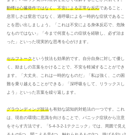
動悸は心臓発作ではなく、不安による正常な反応
であること、
息苦しさは窒息ではなく、過呼吸による一時的な症状であるこ
とを思い出しましょう。「これは不安による身体反応で、危険
なものではない」「今まで何度もこの症状を経験し、必ず治ま
った」といった現実的な思考を心がけます。
セルフトーク
という技法も効果的です。自分自身に対して優し
く、励ましの言葉をかけることで、不安を軽減することができ
ます。「大丈夫、これは一時的なものだ」「私は強く、この困
難を乗り越えることができる」「深呼吸をして、リラックスし
よう」といった言葉を繰り返します。
グラウンディング技法
も有効な認知的対処法の一つです。これ
は、現在の環境に意識を向けることで、パニック症状から注意
をそらす方法です。「5-4-3-2-1テクニック」では、周囲で見え
るもの5つ、聞こえる音4つ、触れられるもの3つ、嗅げる匂い2