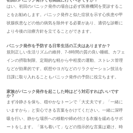
初回のパニック発作でも病院に行くべきですか？
はい、初回のパニック発作の場合は必ず医療機関を受診するこ
とをお勧めします。パニック発作と似た症状を示す心疾患や甲
状腺疾患などの他の病気を除外する必要があり、適切な診断に
より今後の治療方針を立てることができます。
パニック発作を予防する日常生活の工夫はありますか？
規則正しい生活リズムの維持、7-8時間の質の良い睡眠、カフェ
インの摂取制限、定期的な軽から中程度の運動、ストレス管理
などが効果的です。瞑想やヨガなどのリラクゼーション技法を
日課に取り入れることもパニック発作の予防に役立ちます。
家族がパニック発作を起こした時はどう対応すればいいです
か？
まず冷静さを保ち、穏やかなトーンで「大丈夫です」「一緒に
いますから」と安心できる言葉をかけてください。一緒に深呼
吸を行い、静かな場所への移動や締め付ける衣服を緩めるサポ
ートをします。「落ち着いて」などの指示的な言葉は避け、時