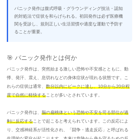
パニック発作は腹式呼吸・グラウンディング技法・認知
的対処法で症状を和らげられる。初回発作は必ず医療機
関を受診し、規則正しい生活習慣や適度な運動で予防す
ることが重要。
🎯 パニック発作とは何か
パニック発作は、突然始まる激しい恐怖や不安感とともに、動
悸、発汗、震え、息切れなどの身体症状が現れる状態です。こ
れらの症状は通常、
数分以内にピークに達し、10分から20分程
度で自然に軽快する
ことが多いとされています。
パニック発作は、
脳の扁桃体という恐怖や不安を司る部位が過
剰に反応する
ことで起こると考えられています。この反応によ
り、交感神経系が活性化され、「闘争・逃走反応」と呼ばれる
生理的な変化が起こります。本来は危険から身を守るための反