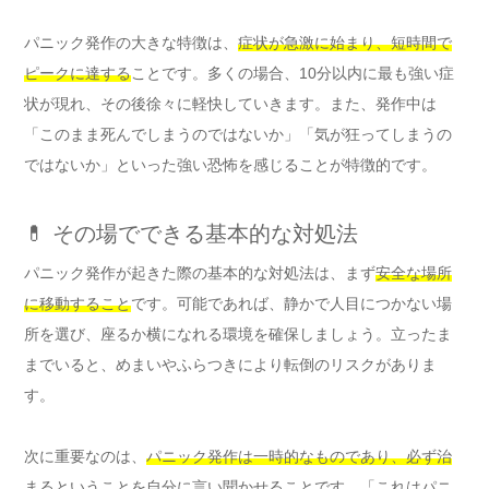
パニック発作の大きな特徴は、
症状が急激に始まり、短時間で
ピークに達する
ことです。多くの場合、10分以内に最も強い症
状が現れ、その後徐々に軽快していきます。また、発作中は
「このまま死んでしまうのではないか」「気が狂ってしまうの
ではないか」といった強い恐怖を感じることが特徴的です。
💊 その場でできる基本的な対処法
パニック発作が起きた際の基本的な対処法は、まず
安全な場所
に移動すること
です。可能であれば、静かで人目につかない場
所を選び、座るか横になれる環境を確保しましょう。立ったま
までいると、めまいやふらつきにより転倒のリスクがありま
す。
次に重要なのは、
パニック発作は一時的なものであり、必ず治
まる
ということを自分に言い聞かせることです。「これはパニ