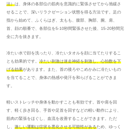
法）
は、身体の各部位の筋肉を意識的に緊張させてから弛緩さ
せることで、深いリラクゼーション状態を得る方法です。足の
指から始めて、ふくらはぎ、太もも、腹部、胸部、腕、肩、
首、顔の順番で、各部位を5-10秒間緊張させた後、15-20秒間完
全に力を抜きます。
冷たい水で顔を洗ったり、冷たいタオルを顔に当てたりするこ
とも効果的です。
冷たい刺激は迷走神経を刺激し、心拍数を下
げる効果
があります。また、首の後ろやこめかみに冷たいもの
を当てることで、身体の熱感や発汗を和らげることができま
す。
軽いストレッチや身体を動かすことも有効です。首や肩を回
す、軽く歩き回る、手首や足首を回すなどの軽い動作により、
筋肉の緊張をほぐし、血流を改善することができます。ただ
し、
激しい運動は症状を悪化させる可能性がある
ため、ゆっく