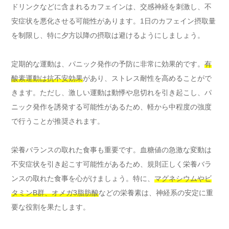
ドリンクなどに含まれるカフェインは、交感神経を刺激し、不
安症状を悪化させる可能性があります。1日のカフェイン摂取量
を制限し、特に夕方以降の摂取は避けるようにしましょう。
定期的な運動は、パニック発作の予防に非常に効果的です。
有
酸素運動は抗不安効果
があり、ストレス耐性を高めることがで
きます。ただし、激しい運動は動悸や息切れを引き起こし、パ
ニック発作を誘発する可能性があるため、軽から中程度の強度
で行うことが推奨されます。
栄養バランスの取れた食事も重要です。血糖値の急激な変動は
不安症状を引き起こす可能性があるため、規則正しく栄養バラ
ンスの取れた食事を心がけましょう。特に、
マグネシウムやビ
タミンB群、オメガ3脂肪酸
などの栄養素は、神経系の安定に重
要な役割を果たします。