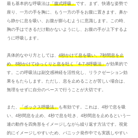
最も基本的な呼吸法は
「腹式呼吸」
です。まず、快適な姿勢で
座り、一方の手を胸に、もう一方の手をお腹に置きます。鼻か
ら静かに息を吸い、お腹が膨らむように意識します。この時、
胸の手はできるだけ動かないようにし、お腹の手が上下するよ
うに呼吸します。
具体的なやり方としては、
4秒かけて息を吸い、7秒間息を止
め、8秒かけてゆっくりと息を吐く「4-7-8呼吸法」
が効果的で
す。この呼吸法は副交感神経を活性化し、リラクゼーション効
果をもたらします。ただし、息を止めることが苦しい場合は、
無理をせずに自分のペースで行うことが大切です。
また、
「ボックス呼吸法」
も有効です。これは、4秒で息を吸
い、4秒間息を止め、4秒で息を吐き、4秒間息を止めるという一
連の動作を四角形をイメージしながら繰り返す方法です。視覚
的にイメージしやすいため、パニック発作中でも実践しやすい