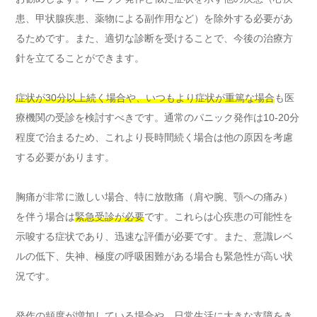
患、甲状腺疾患、薬物による副作用など）を除外する必要があ
るためです。また、適切な診断を受けることで、今後の治療方
針を立てることができます。
症状が30分以上続く場合や、いつもより症状が重篤な場合
も医
療機関の受診を検討すべきです。通常のパニック発作は10-20分
程度で治まるため、これより長時間続く場合は他の原因を考慮
する必要があります。
胸痛が非常に激しい場合、特に放散痛（肩や腕、顎への痛み）
を伴う場合は
緊急受診が必要
です。これらは心疾患の可能性を
示唆する症状であり、迅速な評価が必要です。また、意識レベ
ルの低下、失神、極度の呼吸困難がある場合も緊急性が高い状
況です。
発作の頻度が増加している場合や、日常生活に大きな支障をき