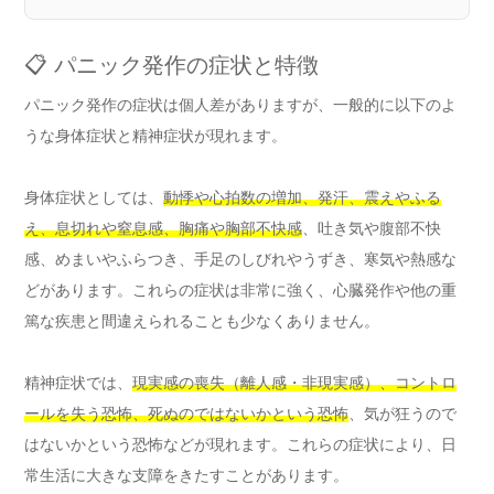
📋 パニック発作の症状と特徴
パニック発作の症状は個人差がありますが、一般的に以下のよ
うな身体症状と精神症状が現れます。
身体症状としては、
動悸や心拍数の増加、発汗、震えやふる
え、息切れや窒息感、胸痛や胸部不快感
、吐き気や腹部不快
感、めまいやふらつき、手足のしびれやうずき、寒気や熱感な
どがあります。これらの症状は非常に強く、心臓発作や他の重
篤な疾患と間違えられることも少なくありません。
精神症状では、
現実感の喪失（離人感・非現実感）、コントロ
ールを失う恐怖、死ぬのではないかという恐怖
、気が狂うので
はないかという恐怖などが現れます。これらの症状により、日
常生活に大きな支障をきたすことがあります。