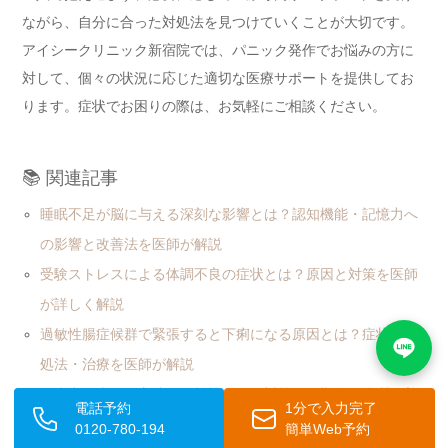
ながら、自分に合った対処法を見つけていくことが大切です。
アイシークリニック新宿院では、パニック発作でお悩みの方に
対して、個々の状況に応じた適切な医療サポートを提供してお
ります。症状でお困りの際は、お気軽にご相談ください。
📚 関連記事
睡眠不足が脳に与える深刻な影響とは？認知機能・記憶力へ
の影響と改善法を医師が解説
受験ストレスによる体調不良の症状とは？原因と対策を医師
が詳しく解説
過敏性腸症候群で緊張すると下痢になる原因とは？症状・対
処法・治療を医師が解説
免疫力を上げる方法｜即効性のある対策と長期的な体質改善
電話予約
1分で入力完了
を医師が解説
0120-780-194
簡単Web予約