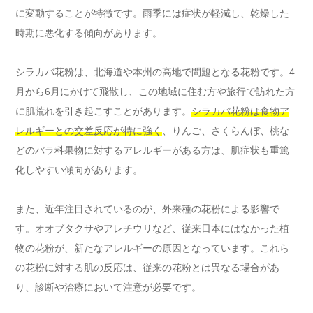
に変動することが特徴です。雨季には症状が軽減し、乾燥した
時期に悪化する傾向があります。
シラカバ花粉は、北海道や本州の高地で問題となる花粉です。4
月から6月にかけて飛散し、この地域に住む方や旅行で訪れた方
に肌荒れを引き起こすことがあります。
シラカバ花粉は食物ア
レルギーとの交差反応が特に強く
、りんご、さくらんぼ、桃な
どのバラ科果物に対するアレルギーがある方は、肌症状も重篤
化しやすい傾向があります。
また、近年注目されているのが、外来種の花粉による影響で
す。オオブタクサやアレチウリなど、従来日本にはなかった植
物の花粉が、新たなアレルギーの原因となっています。これら
の花粉に対する肌の反応は、従来の花粉とは異なる場合があ
り、診断や治療において注意が必要です。