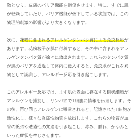
激となり、皮膚のバリア機能を損傷させます。特に、すでに肌
が乾燥していたり、バリア機能が低下している状態では、この
物理的刺激の影響がより大きくなります。
次に、
花粉に含まれるアレルゲンタンパク質による免疫反応
が
あります。花粉粒子が肌に付着すると、その中に含まれるアレ
ルゲンタンパク質が徐々に放出されます。これらのタンパク質
が肌のバリアを通過して体内に侵入すると、免疫系がこれを異
物として認識し、アレルギー反応を引き起こします。
このアレルギー反応では、まず肌の表面に存在する樹状細胞が
アレルゲンを捕捉し、リンパ節でT細胞に情報を伝達します。そ
の後、再び同じアレルゲンに曝露されると、記憶されたT細胞が
活性化し、様々な炎症性物質を放出します。これらの物質が血
管の拡張や透過性の亢進を引き起こし、赤み、腫れ、かゆみと
いった症状を生じさせます。