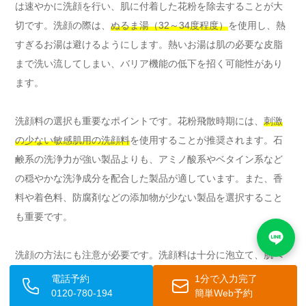
は速やかに洗顔を行い、肌に付着した花粉を除去することが大
切です。洗顔の際は、
ぬるま湯（32～34度程度）
を使用し、熱
すぎるお湯は避けるようにします。熱いお湯は肌の必要な皮脂
まで洗い流してしまい、バリア機能の低下を招く可能性があり
ます。
洗顔料の選択も重要なポイントです。花粉飛散時期には、
刺激
の少ない敏感肌用の洗顔料
を使用することが推奨されます。石
鹸系の洗浄力が強い製品よりも、アミノ酸系やベタイン系など
の穏やかな洗浄成分を配合した製品が適しています。また、香
料や着色料、防腐剤などの添加物が少ない製品を選択すること
も重要です。
洗顔の方法にも注意が必要です。洗顔料は十分に泡立て、肌へ
の摩擦を最小限に抑えるよう心がけます。手のひらで直接肌を
電話予約
1分で入力完了
こするのではなく、泡で包み込むようにやさしく洗います。特
0120-780-194
簡単Web予約