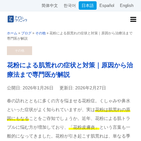
简体中文
한국어
日本語
Español
English
ホーム
»
ブログ
»
その他
»
花粉による肌荒れの症状と対策｜原因から治療法まで
専門医が解説
その他
花粉による肌荒れの症状と対策｜原因から治
療法まで専門医が解説
公開日: 2026年1月26日
更新日: 2026年2月27日
春の訪れとともに多くの方を悩ませる花粉症。くしゃみや鼻水
といった症状がよく知られていますが、実は
花粉は肌荒れの原
因にもなる
ことをご存知でしょうか。近年、花粉による肌トラ
ブルに悩む方が増加しており、
「花粉皮膚炎」
という言葉も一
般的になってきました。花粉が引き起こす肌荒れは、単なる季