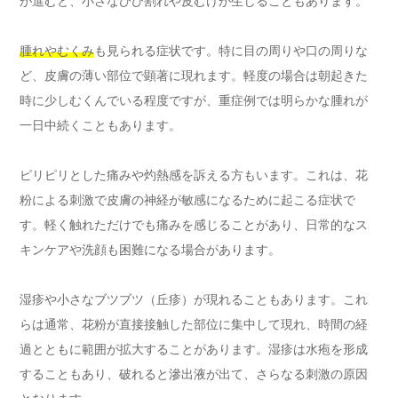
が進むと、小さなひび割れや皮むけが生じることもあります。
腫れやむくみ
も見られる症状です。特に目の周りや口の周りな
ど、皮膚の薄い部位で顕著に現れます。軽度の場合は朝起きた
時に少しむくんでいる程度ですが、重症例では明らかな腫れが
一日中続くこともあります。
ピリピリとした痛みや灼熱感を訴える方もいます。これは、花
粉による刺激で皮膚の神経が敏感になるために起こる症状で
す。軽く触れただけでも痛みを感じることがあり、日常的なス
キンケアや洗顔も困難になる場合があります。
湿疹や小さなブツブツ（丘疹）が現れることもあります。これ
らは通常、花粉が直接接触した部位に集中して現れ、時間の経
過とともに範囲が拡大することがあります。湿疹は水疱を形成
することもあり、破れると滲出液が出て、さらなる刺激の原因