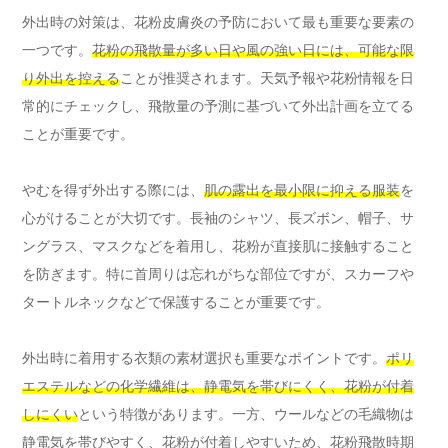
外出時の対策は、花粉皮膚炎の予防において最も重要な要素の
一つです。
花粉の飛散量が多い日や風の強い日には、可能な限
り外出を控える
ことが推奨されます。天気予報や花粉情報を日
常的にチェックし、飛散量の予測に基づいて外出計画を立てる
ことが重要です。
やむを得ず外出する際には、
肌の露出を最小限に抑える服装
を
心がけることが大切です。長袖のシャツ、長ズボン、帽子、サ
ングラス、マスクなどを着用し、花粉が直接肌に接触すること
を防ぎます。特に首周りは忘れがちな部位ですが、スカーフや
タートルネックなどで保護することが重要です。
外出時に着用する衣類の素材選択も重要なポイントです。
ポリ
エステルなどの化学繊維は、静電気を帯びにくく、花粉が付着
しにくい
という特徴があります。一方、ウールなどの毛織物は
静電気を帯びやすく、花粉が付着しやすいため、花粉飛散時期