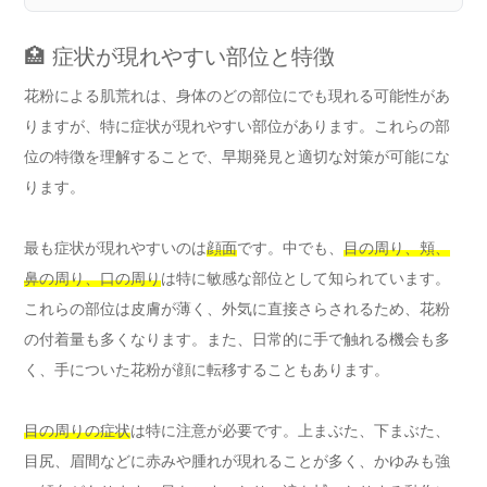
🏥 症状が現れやすい部位と特徴
花粉による肌荒れは、身体のどの部位にでも現れる可能性があ
りますが、特に症状が現れやすい部位があります。これらの部
位の特徴を理解することで、早期発見と適切な対策が可能にな
ります。
最も症状が現れやすいのは
顔面
です。中でも、
目の周り、頬、
鼻の周り、口の周り
は特に敏感な部位として知られています。
これらの部位は皮膚が薄く、外気に直接さらされるため、花粉
の付着量も多くなります。また、日常的に手で触れる機会も多
く、手についた花粉が顔に転移することもあります。
目の周りの症状
は特に注意が必要です。上まぶた、下まぶた、
目尻、眉間などに赤みや腫れが現れることが多く、かゆみも強