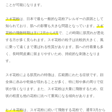
ことが可能になります。
スギ花粉
は、日本で最も一般的な花粉アレルギーの原因として
知られており、肌への影響も大きな問題となっています。
スギ
花粉の飛散時期は主に2月から4月
で、この時期に肌荒れが悪化
する方が多く見られます。スギ花粉の粒子は比較的大きく、風
に乗って遠くまで運ばれる性質があります。肌への付着量も多
く、長時間皮膚に留まりやすいため、持続的な刺激となりま
す。
スギ花粉による肌荒れの特徴は、広範囲にわたる症状です。顔
全体に赤みや乾燥が現れることが多く、特に頬や鼻の周りで症
状が強くなります。また、スギ花粉は大量に飛散するため、症
状の程度も他の花粉に比べて重篤になる傾向があります。
ヒノキ花粉
は、スギ花粉に続いて飛散する花粉で、通常3月から