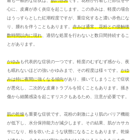
最も一般的な症状は、
肌の赤み
です。花粉が付着した部位を中
心に、皮膚が赤く炎症を起こします。この赤みは、軽度の場合
はうっすらとした紅潮程度ですが、重症化すると濃い赤色にな
り、腫れを伴うこともあります。
赤みは通常、花粉との接触後
数時間以内に現れ
、適切な処置を行わないと数日間持続するこ
とがあります。
かゆみ
も代表的な症状の一つです。軽度のむずむず感から、夜
も眠れないほどの強いかゆみまで、その程度は様々です。
かゆ
みは特に夜間に強くなる傾向
があり、掻いてしまうことで症状
が悪化し、二次的な皮膚トラブルを招くこともあります。掻き
傷から細菌感染を起こすリスクもあるため、注意が必要です。
肌の乾燥
も重要な症状です。花粉の刺激により肌のバリア機能
が低下し、水分保持能力が減少します。その結果、肌がカサカ
サになり、粉を吹いたような状態になることもあります。乾燥