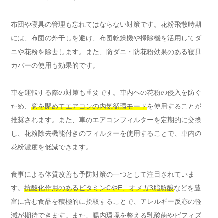
布団や寝具の管理も忘れてはならない対策です。花粉飛散時期
には、布団の外干しを避け、布団乾燥機や掃除機を活用してダ
ニや花粉を除去します。また、防ダニ・防花粉効果のある寝具
カバーの使用も効果的です。
車を運転する際の対策も重要です。車内への花粉の侵入を防ぐ
ため、
窓を閉めてエアコンの内気循環モード
を使用することが
推奨されます。また、車のエアコンフィルターを定期的に交換
し、花粉除去機能付きのフィルターを使用することで、車内の
花粉濃度を低減できます。
食事による体質改善も予防対策の一つとして注目されていま
す。
抗酸化作用のあるビタミンCやE、オメガ3脂肪酸
などを豊
富に含む食品を積極的に摂取することで、アレルギー反応の軽
減が期待できます。また、腸内環境を整える乳酸菌やビフィズ