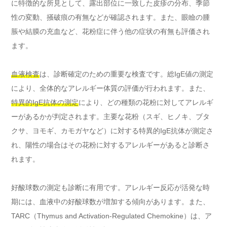
に特徴的な所見として、露出部位に一致した皮疹の分布、季節
性の変動、掻破痕の有無などが確認されます。また、眼瞼の腫
脹や結膜の充血など、花粉症に伴う他の症状の有無も評価され
ます。
血液検査
は、診断確定のための重要な検査です。総IgE値の測定
により、全体的なアレルギー体質の評価が行われます。また、
特異的IgE抗体の測定
により、どの種類の花粉に対してアレルギ
ーがあるかが判定されます。主要な花粉（スギ、ヒノキ、ブタ
クサ、ヨモギ、カモガヤなど）に対する特異的IgE抗体が測定さ
れ、陽性の場合はその花粉に対するアレルギーがあると診断さ
れます。
好酸球数の測定も診断に有用です。アレルギー反応が活発な時
期には、血液中の好酸球数が増加する傾向があります。また、
TARC（Thymus and Activation-Regulated Chemokine）は、ア