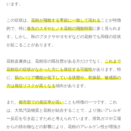
います。
この症状は、
花粉が飛散する季節に一致して現れる
ことが特徴
的で、特に
春先のスギやヒノキ花粉の飛散時期
に多く見られま
す。しかし、秋のブタクサやヨモギなどの花粉でも同様の症状
が起こることがあります。
花粉皮膚炎は、花粉症の既往歴がある方だけでなく、
これまで
花粉症の症状がなかった方にも発症する可能性
があります。特
に、
肌のバリア機能が低下している状態や、乾燥肌、敏感肌の
方は発症リスクが高くなる
傾向があります。
また、
都市部での発症率が高い
ことも特徴の一つです。これ
は、大気汚染物質と花粉が結合することで、より強いアレルギ
ー反応を引き起こすためと考えられています。排気ガスや工場
からの排出物などの影響により、花粉のアレルゲン性が増強さ