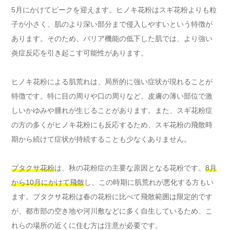
5月にかけてピークを迎えます。ヒノキ花粉はスギ花粉よりも粒
子が小さく、肌のより深い部分まで侵入しやすいという特徴が
あります。そのため、バリア機能の低下した肌では、より強い
炎症反応を引き起こす可能性があります。
ヒノキ花粉による肌荒れは、局所的に強い症状が現れることが
特徴です。特に目の周りや口の周りなど、皮膚の薄い部位で激
しいかゆみや腫れが生じることがあります。また、スギ花粉症
の方の多くがヒノキ花粉にも反応するため、スギ花粉の飛散時
期から続けて症状が持続することも少なくありません。
ブタクサ花粉
は、秋の花粉症の主要な原因となる花粉です。
8月
から10月にかけて飛散
し、この時期に肌荒れが悪化する方もい
ます。ブタクサ花粉は春の花粉に比べて飛散範囲は限定的です
が、都市部の空き地や河川敷などに多く自生しているため、こ
れらの場所の近くに住む方は注意が必要です。