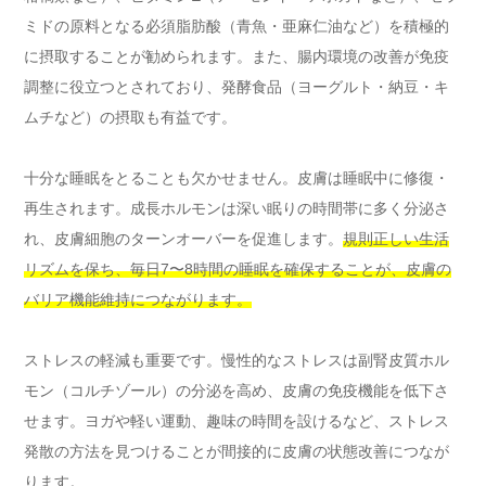
ミドの原料となる必須脂肪酸（青魚・亜麻仁油など）を積極的
に摂取することが勧められます。また、腸内環境の改善が免疫
調整に役立つとされており、発酵食品（ヨーグルト・納豆・キ
ムチなど）の摂取も有益です。
十分な睡眠をとることも欠かせません。皮膚は睡眠中に修復・
再生されます。成長ホルモンは深い眠りの時間帯に多く分泌さ
れ、皮膚細胞のターンオーバーを促進します。
規則正しい生活
リズムを保ち、毎日7〜8時間の睡眠を確保することが、皮膚の
バリア機能維持につながります。
ストレスの軽減も重要です。慢性的なストレスは副腎皮質ホル
モン（コルチゾール）の分泌を高め、皮膚の免疫機能を低下さ
せます。ヨガや軽い運動、趣味の時間を設けるなど、ストレス
発散の方法を見つけることが間接的に皮膚の状態改善につなが
ります。