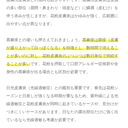
の多い部位（眉間・鼻まわり・頭皮など）に鱗屑（皮むけ）を
伴う赤みが生じますが、花粉皮膚炎はかゆみが強く、広範囲に
出やすい点が異なります。
蕁麻疹との違いも押さえておきましょう。
蕁麻疹は膨疹（皮膚
が盛り上がって白っぽくなる）を特徴とし、数時間で消えるこ
とが多いのに対し、花粉皮膚炎のぶつぶつは数日単位で持続す
ることが多い
です。花粉を摂取して口腔アレルギー症候群や全
身性の蕁麻疹が出る場合とも区別が必要です。
日光皮膚炎（光線過敏症）との鑑別も重要です。春先は花粉シ
ーズンと日差しが強くなる時期が重なるため、紫外線による光
線過敏症と花粉皮膚炎が同時に起きているケースや、見分けが
つきにくいケースがあります。日なたの露出部位だけに強く出
ているなら光線過敏も考慮が必要です。