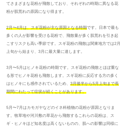
てさまざまな花粉が飛散しており、それぞれの時期に異なる花
粉が肌荒れの原因になり得ます。
2月〜4月は、スギ花粉が主な原因となる時期
です。日本で最も
多くの人が影響を受ける花粉で、飛散量が多く肌荒れを引き起
こすリスクも高い季節です。スギ花粉の飛散は関東地方では2月
上旬から始まり、3月に最大量に達します。
3月〜5月はヒノキ花粉の時期です。スギ花粉の飛散とほぼ重な
る形でヒノキ花粉も飛散します。スギ花粉に反応する方の多く
はヒノキにも感作されているため、
3月後半から5月上旬まで長
期間にわたって症状が続くことがあります。
5月〜7月はカモガヤなどのイネ科植物の花粉が原因となりま
す。牧草地や河川敷の草花から飛散するこれらの花粉は、ス
ギ・ヒノキほど知名度は高くないものの、肌への影響は同様に