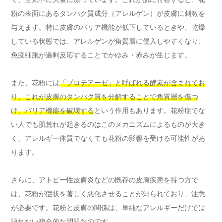
粉の表面にあるタンパク質成分（アレルゲン）が皮膚に刺激を
与えます。特に皮膚のバリア機能が低下しているときや、乾燥
している状態では、アレルゲンが角質層に侵入しやすくなり、
免疫細胞が過剰反応することでかゆみ・赤みが生じます。
また、花粉には
「プロテアーゼ」と呼ばれる酵素が含まれてお
り、これが皮膚のタンパク質を分解することで角質層を傷つ
け、バリア機能を破壊する
という作用もあります。花粉症でな
い人でも肌荒れが起きるのはこのメカニズムによるものが大き
く、アレルギー体質でなくても花粉の影響を受ける可能性があ
ります。
さらに、アトピー性皮膚炎などの既存の皮膚疾患を持つ方で
は、花粉が症状を著しく悪化させることが知られており、注意
が必要です。花粉と皮膚の関係は、単純なアレルギーだけでは
語れない複合的な問題なのです。