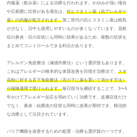
内服薬（飲み薬）による治療も行われます。かゆみが強い場合
や広範囲に症状がある場合は、
抗ヒスタミン薬（抗アレルギー
薬）の内服が処方されます。
第二世代の抗ヒスタミン薬は眠気
が少なく、日中も使用しやすいものが多くなっています。花粉
症の鼻炎・目の症状にも同時に効果があるため、複数の症状を
まとめてコントロールできる利点があります。
アレルゲン免疫療法（減感作療法）という選択肢もあります。
これはアレルギーの根本的な体質改善を目指す治療法で、
スギ
花粉に対する舌下免疫療法（舌の下に薬を置いて溶かす方法）
が保険適用で受けられます。
毎日投与を継続することで、3〜5
年かけてアレルギー反応を弱めていく治療です。皮膚症状だけ
でなく、鼻炎・結膜炎の症状も同時に改善が期待でき、根治的
な治療として注目されています。
バリア機能を改善するための処置・治療も選択肢の一つです。