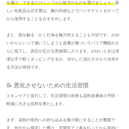
を避け、できるだけシンプルな処方のものを選びましょう。
新
しい化粧品を試す際は、腕の内側などでパッチテストを行って
から使用することをおすすめします。
また、肌を触る・かく行為を極力控えることも大切です。かゆ
いからといって掻いてしまうと皮膚が傷ついてバリア機能がさ
らに低下し、炎症が広がる悪循環に入ります。かゆいときは清
潔な手で軽くタッピングするか、冷やした濡れタオルで冷却す
る方法が有効です。
📝 悪化させないための生活習慣
スキンケアと並行して、生活習慣の改善も花粉皮膚炎の予防・
軽減に大きな役割を果たします。
まず、花粉の室内への持ち込みを最小限にすることが重要で
す。外出から帰宅した際は、玄関先で上着を払ってから室内に