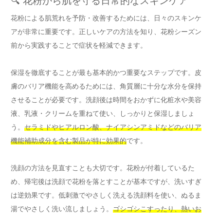
🔍 花粉から肌を守る日常的なスキンケア
花粉による肌荒れを予防・改善するためには、日々のスキンケ
アが非常に重要です。正しいケアの方法を知り、花粉シーズン
前から実践することで症状を軽減できます。
保湿を徹底することが最も基本的かつ重要なステップです。皮
膚のバリア機能を高めるためには、角質層に十分な水分を保持
させることが必要です。洗顔後は時間をおかずに化粧水や美容
液、乳液・クリームを重ねて使い、しっかりと保湿しましょ
う。
セラミドやヒアルロン酸、ナイアシンアミドなどのバリア
機能補助成分を含む製品が特に効果的
です。
洗顔の方法を見直すことも大切です。花粉が付着しているた
め、帰宅後は洗顔で花粉を落とすことが基本ですが、洗いすぎ
は逆効果です。低刺激でやさしく洗える洗顔料を使い、ぬるま
湯でやさしく洗い流しましょう。
ゴシゴシこすったり、熱いお