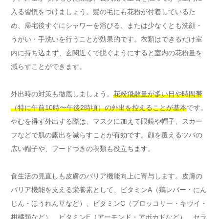
入る習慣をつけましょう。髪の毛にも花粉が付着しているた
め、帰宅後すぐにシャワーを浴びる、または少なくとも洗顔・
うがい・手洗いを行うことが効果的です。衣類はできるだけ室
内に持ち込まず、玄関近くで脱ぐようにすると室内の花粉量を
減らすことができます。
外出時の対策も徹底しましょう。
花粉飛散量が多い日や時間帯
（特に午前10時〜午後2時頃）の外出を控えることが基本
です。
やむを得ず外出する際は、マスクに加えて眼鏡や帽子、スカー
フなどで肌の露出を減らすことが有効です。顔を覆えるツバの
広い帽子や、フードつきの衣類も役立ちます。
食生活の見直しも皮膚のバリア機能向上に寄与します。皮膚の
バリア機能を支える栄養素として、ビタミンA（鶏レバー・にん
じん・ほうれん草など）、ビタミンC（ブロッコリー・キウイ・
柑橘類など）、ビタミンE（アーモンド・アボカドなど）、セラ