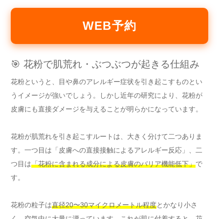
WEB予約
🎯 花粉で肌荒れ・ぶつぶつが起きる仕組み
花粉というと、目や鼻のアレルギー症状を引き起こすものとい
うイメージが強いでしょう。しかし近年の研究により、花粉が
皮膚にも直接ダメージを与えることが明らかになっています。
花粉が肌荒れを引き起こすルートは、大きく分けて二つありま
す。一つ目は「皮膚への直接接触によるアレルギー反応」、二
つ目は
「花粉に含まれる成分による皮膚のバリア機能低下」
で
す。
花粉の粒子は
直径20〜30マイクロメートル程度
とかなり小さ
く、空気中に大量に漂っています。これが肌に付着すると、花