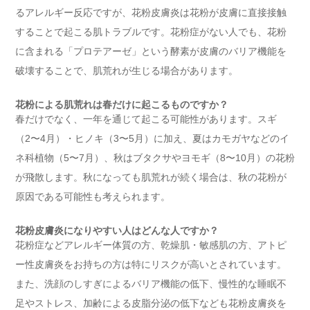
るアレルギー反応ですが、花粉皮膚炎は花粉が皮膚に直接接触
することで起こる肌トラブルです。花粉症がない人でも、花粉
に含まれる「プロテアーゼ」という酵素が皮膚のバリア機能を
破壊することで、肌荒れが生じる場合があります。
花粉による肌荒れは春だけに起こるものですか？
春だけでなく、一年を通じて起こる可能性があります。スギ
（2〜4月）・ヒノキ（3〜5月）に加え、夏はカモガヤなどのイ
ネ科植物（5〜7月）、秋はブタクサやヨモギ（8〜10月）の花粉
が飛散します。秋になっても肌荒れが続く場合は、秋の花粉が
原因である可能性も考えられます。
花粉皮膚炎になりやすい人はどんな人ですか？
花粉症などアレルギー体質の方、乾燥肌・敏感肌の方、アトピ
ー性皮膚炎をお持ちの方は特にリスクが高いとされています。
また、洗顔のしすぎによるバリア機能の低下、慢性的な睡眠不
足やストレス、加齢による皮脂分泌の低下なども花粉皮膚炎を