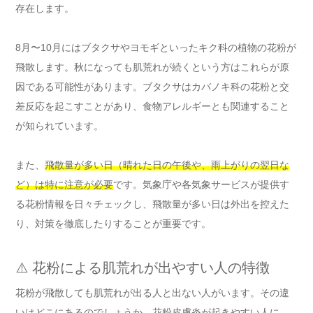
存在します。
8月〜10月にはブタクサやヨモギといったキク科の植物の花粉が
飛散します。秋になっても肌荒れが続くという方はこれらが原
因である可能性があります。ブタクサはカバノキ科の花粉と交
差反応を起こすことがあり、食物アレルギーとも関連すること
が知られています。
また、
飛散量が多い日（晴れた日の午後や、雨上がりの翌日な
ど）は特に注意が必要
です。気象庁や各気象サービスが提供す
る花粉情報を日々チェックし、飛散量が多い日は外出を控えた
り、対策を徹底したりすることが重要です。
⚠️ 花粉による肌荒れが出やすい人の特徴
花粉が飛散しても肌荒れが出る人と出ない人がいます。その違
いはどこにあるのでしょうか。花粉皮膚炎が起きやすい人に