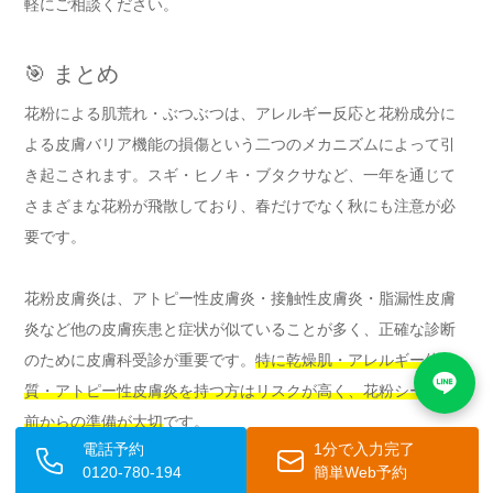
軽にご相談ください。
🎯 まとめ
花粉による肌荒れ・ぶつぶつは、アレルギー反応と花粉成分に
よる皮膚バリア機能の損傷という二つのメカニズムによって引
き起こされます。スギ・ヒノキ・ブタクサなど、一年を通じて
さまざまな花粉が飛散しており、春だけでなく秋にも注意が必
要です。
花粉皮膚炎は、アトピー性皮膚炎・接触性皮膚炎・脂漏性皮膚
炎など他の皮膚疾患と症状が似ていることが多く、正確な診断
のために皮膚科受診が重要です。
特に乾燥肌・アレルギー体
質・アトピー性皮膚炎を持つ方はリスクが高く、花粉シーズン
前からの準備が大切
です。
電話予約
1分で入力完了
0120-780-194
簡単Web予約
日常的なスキンケアでは、徹底した保湿・やさしい洗顔・日焼