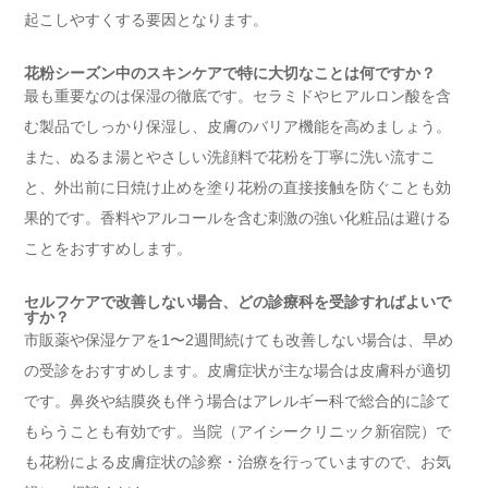
起こしやすくする要因となります。
花粉シーズン中のスキンケアで特に大切なことは何ですか？
最も重要なのは保湿の徹底です。セラミドやヒアルロン酸を含
む製品でしっかり保湿し、皮膚のバリア機能を高めましょう。
また、ぬるま湯とやさしい洗顔料で花粉を丁寧に洗い流すこ
と、外出前に日焼け止めを塗り花粉の直接接触を防ぐことも効
果的です。香料やアルコールを含む刺激の強い化粧品は避ける
ことをおすすめします。
セルフケアで改善しない場合、どの診療科を受診すればよいで
すか？
市販薬や保湿ケアを1〜2週間続けても改善しない場合は、早め
の受診をおすすめします。皮膚症状が主な場合は皮膚科が適切
です。鼻炎や結膜炎も伴う場合はアレルギー科で総合的に診て
もらうことも有効です。当院（アイシークリニック新宿院）で
も花粉による皮膚症状の診察・治療を行っていますので、お気