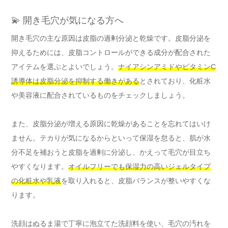
💫 開き毛穴が気になる方へ
開き毛穴の主な原因は皮脂の過剰分泌と乾燥です。皮脂分泌を
抑えるためには、皮脂コントロールができる成分が配合された
アイテムを選ぶとよいでしょう。
ナイアシンアミドやビタミンC
誘導体は皮脂分泌を抑制する働きがある
とされており、化粧水
や美容液に配合されているものをチェックしましょう。
また、皮脂分泌が増える原因に乾燥があることを忘れてはいけ
ません。テカりが気になるからといって保湿を怠ると、肌が水
分不足を補おうと皮脂を過剰に分泌し、かえって毛穴が目立ち
やすくなります。
オイルフリーでも保湿力の高いジェルタイプ
の化粧水や乳液
を取り入れると、皮脂バランスが整いやすくな
ります。
洗顔はぬるま湯で丁寧に泡立てた洗顔料を使い、毛穴の汚れを