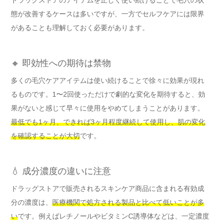
ドラッグストアのアイテムを正しく使い続けることで毛穴の状
態が改善するケースは多いですが、一方でセルフケアには限界
があることも理解しておく必要があります。
🔸 即効性への期待は禁物
多くの毛穴ケアアイテムは使い続けることで徐々に効果が現れ
るものです。1〜2回使っただけで劇的な変化を期待すると、効
果がないと感じて早々に使用をやめてしまうことがあります。
最低でも1ヶ月、できれば3ヶ月程度継続して使用し、肌の変化
を確認することが大切
です。
💧 成分濃度の違いに注意
ドラッグストアで販売されるスキンケア商品に含まれる有効成
分の濃度は、
医療機関で処方される製品と比べて低いことが多
い
です。例えばレチノールやビタミンC誘導体などは、一定濃度