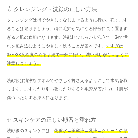
💧 クレンジング・洗顔の正しい方法
クレンジングは指でやさしくなじませるように行い、強くこす
ることは避けましょう。特に毛穴が気になる部分に長く置きす
ぎると肌の負担になります。洗顔料はしっかり泡立て、泡で汚
れを包み込むようにやさしく洗うことが基本です。
すすぎは
35〜38度程度のぬるま湯で十分に行い、洗い残しがないように
注意しましょう。
洗顔後は清潔なタオルでやさしく押さえるようにして水気を取
ります。こすったり引っ張ったりすると毛穴が広がったり肌が
傷ついたりする原因になります。
✨ スキンケアの正しい順番と重ね方
洗顔後のスキンケアは、
化粧水→美容液→乳液→クリームの順