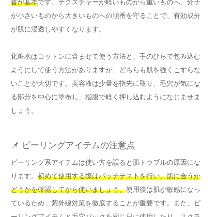
番が基本
です。テクスチャーが軽いものから重いものへ、分子
が小さいものから大きいものへの順番を守ることで、有効成分
が肌に浸透しやすくなります。
化粧水はコットンに含ませて使う方法と、手のひらで包み込む
ようにして使う方法がありますが、どちらも肌を強くこすらな
いことが大切です。美容液は少量を指先に取り、毛穴が気にな
る部分を中心に塗布し、指腹で軽く押し込むようになじませま
しょう。
📌 ピーリングアイテムの注意点
ピーリング系アイテムは使い方を誤ると肌トラブルの原因にな
ります。
初めて使用する際はパッチテストを行い、肌に合うか
どうかを確認してから使いましょう。
使用後は肌が敏感になっ
ているため、紫外線対策を徹底することが重要です。また、ピ
ーリングアイテムと毛穴パックを同じ日に使用したり、スクラ