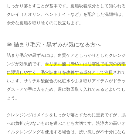
しっかり落とすことが基本です。皮脂吸着成分として知られる
クレイ（カオリン、ベントナイトなど）を配合した洗顔料は、
余分な皮脂を取り除くのに役立ちます。
🦠 詰まり毛穴・黒ずみが気になる方へ
詰まり毛穴や黒ずみには、角質ケアとしっかりとしたクレンジ
ングが効果的です。
サリチル酸（BHA）は油溶性で毛穴の内部
に浸透しやすく、毛穴詰まりを改善する成分として注目
されて
います。サリチル酸配合の化粧水やふき取りアイテムがドラッ
グストアで手に入るため、週に数回取り入れてみるとよいでし
ょう。
クレンジングはメイクをしっかり落とすために重要ですが、肌
への負担が少ないものを選ぶことも大切です。洗浄力の高いオ
イルクレンジングを使用する場合は、洗い流しが不十分になら