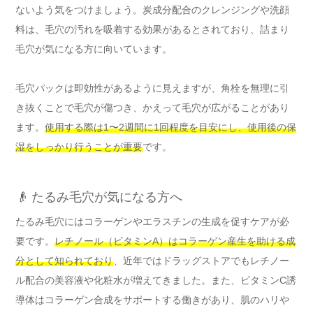
ないよう気をつけましょう。炭成分配合のクレンジングや洗顔
料は、毛穴の汚れを吸着する効果があるとされており、詰まり
毛穴が気になる方に向いています。
毛穴パックは即効性があるように見えますが、角栓を無理に引
き抜くことで毛穴が傷つき、かえって毛穴が広がることがあり
ます。
使用する際は1〜2週間に1回程度を目安にし、使用後の保
湿をしっかり行うことが重要
です。
👴 たるみ毛穴が気になる方へ
たるみ毛穴にはコラーゲンやエラスチンの生成を促すケアが必
要です。
レチノール（ビタミンA）はコラーゲン産生を助ける成
分として知られており
、近年ではドラッグストアでもレチノー
ル配合の美容液や化粧水が増えてきました。また、ビタミンC誘
導体はコラーゲン合成をサポートする働きがあり、肌のハリや