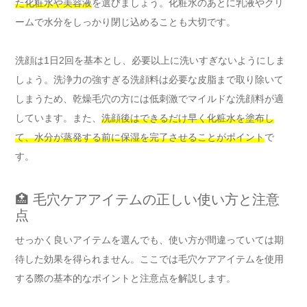
た化粧水や美容液
を選びましょう。化粧水のあとに乳液やクリ
ームで水分をしっかり閉じ込めることも大切です。
洗顔は1日2回を基本とし、必要以上に洗いすぎないようにしま
しょう。洗浄力の強すぎる洗顔料は必要な皮脂まで取り除いて
しまうため、乾燥毛穴の方には低刺激でマイルドな洗顔料が適
しています。また、
洗顔後はできるだけ早く化粧水を塗布し
て、水分が蒸発する前に保湿を完了させることがポイント
で
す。
🏥 毛穴ケアアイテムの正しい使い方と注意
点
せっかく良いアイテムを選んでも、使い方が間違っていては期
待した効果を得られません。ここでは毛穴ケアアイテムを使用
する際の基本的なポイントと注意点を解説します。