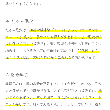
悪化しやすくなります。
🔸 たるみ毛穴
たるみ毛穴は、
加齢や紫外線ダメージによってコラーゲンやエ
ラスチンが減少し、肌のハリや弾力が失われることで毛穴が縦
長に伸びて目立つ
状態です。頬に涙型や楕円形の毛穴が目立つ
場合は、このたるみ毛穴の可能性が高いです。
20代後半から
徐々に現れ始め、30代以降に多く見られる
傾向があります。
💧 乾燥毛穴
乾燥毛穴は、肌の水分が不足することで角質がごわつき、毛穴
まわりがくぼんで影ができることで毛穴が目立つ状態です。
洗
いすぎや保湿不足が主な原因で、特に頬や目まわりに見られる
ことが多い
です。触ってみると肌がカサカサしていたり、粉を