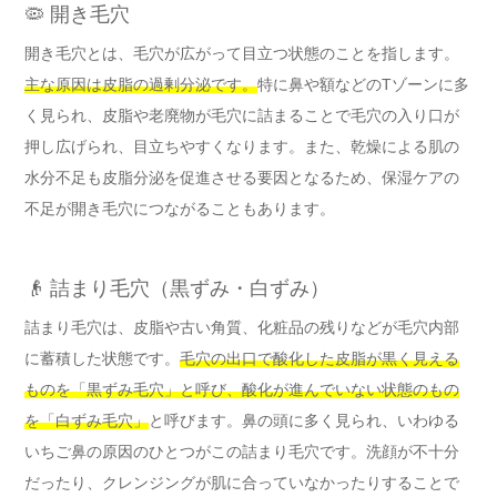
🦠 開き毛穴
開き毛穴とは、毛穴が広がって目立つ状態のことを指します。
主な原因は皮脂の過剰分泌です。
特に鼻や額などのTゾーンに多
く見られ、皮脂や老廃物が毛穴に詰まることで毛穴の入り口が
押し広げられ、目立ちやすくなります。また、乾燥による肌の
水分不足も皮脂分泌を促進させる要因となるため、保湿ケアの
不足が開き毛穴につながることもあります。
👴 詰まり毛穴（黒ずみ・白ずみ）
詰まり毛穴は、皮脂や古い角質、化粧品の残りなどが毛穴内部
に蓄積した状態です。
毛穴の出口で酸化した皮脂が黒く見える
ものを「黒ずみ毛穴」と呼び、酸化が進んでいない状態のもの
を「白ずみ毛穴」
と呼びます。鼻の頭に多く見られ、いわゆる
いちご鼻の原因のひとつがこの詰まり毛穴です。洗顔が不十分
だったり、クレンジングが肌に合っていなかったりすることで