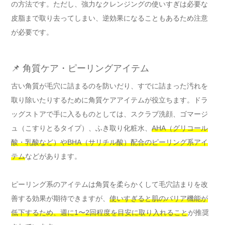
の方法です。ただし、強力なクレンジングの使いすぎは必要な
皮脂まで取り去ってしまい、逆効果になることもあるため注意
が必要です。
📌 角質ケア・ピーリングアイテム
古い角質が毛穴に詰まるのを防いだり、すでに詰まった汚れを
取り除いたりするために角質ケアアイテムが役立ちます。ドラ
ッグストアで手に入るものとしては、スクラブ洗顔、ゴマージ
ュ（こすりとるタイプ）、ふき取り化粧水、
AHA（グリコール
酸・乳酸など）やBHA（サリチル酸）配合のピーリング系アイ
テム
などがあります。
ピーリング系のアイテムは角質を柔らかくして毛穴詰まりを改
善する効果が期待できますが、
使いすぎると肌のバリア機能が
低下するため、週に1〜2回程度を目安に取り入れること
が推奨