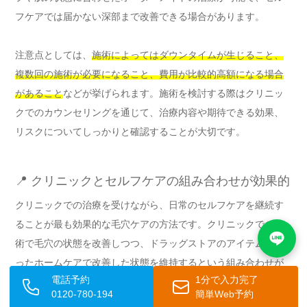
フケアでは届かない深部まで改善できる場合があります。
注意点としては、
施術によってはダウンタイムが生じること、
複数回の施術が必要になること、費用が比較的高額になる場合
があること
などが挙げられます。施術を検討する際はクリニッ
クでのカウンセリングを通じて、治療内容や期待できる効果、
リスクについてしっかりと確認することが大切です。
📍 クリニックとセルフケアの組み合わせが効果的
クリニックでの治療を受けながら、日常のセルフケアを継続す
ることが最も効果的な毛穴ケアの方法です。クリニックでの施
術で毛穴の状態を改善しつつ、ドラッグストアのアイテムを使
ったホームケアで改善した状態を維持するという組み合わせが
電話予約
1分で入力完了
理想的です。担当医師にホームケアの方法についても相談する
0120-780-194
簡単Web予約
と、より効果的なアドバイスが得られます。