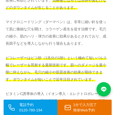
改善に有効とされています。
治療後しばらくは赤みや皮むけな
どのダウンタイムが生じることがあります。
マイクロニードリング（ダーマペン）は、非常に細い針を使っ
て肌に微細な穴を開け、コラーゲン産生を促す治療です。毛穴
の縮小、肌のハリ・弾力の改善に効果があるとされており、成
長因子などを導入しながら行う場合もあります。
ピコレーザーはピコ秒（1兆分の1秒）という極めて短いパルス
幅でレーザーを照射する最新技術です。肌へのダメージを最小
限に抑えながら、毛穴の縮小や肌質改善の効果が期待できま
す。ダウンタイムが短いことで近年注目されています。
ビタミンC誘導体の導入（イオン導入・エレクトロポレーショ
ン）は、ビタミンCの高濃度製剤を電気の力で肌の深部に浸透さ
電話予約
1分で入力完了
せる治療です。毛穴の詰まりの原因となる皮脂の酸化を防ぎ、
0120-780-194
簡単Web予約