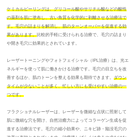
ケミカルピーリングは、グリコール酸やサリチル酸などの酸性
の薬剤を肌に塗布し、古い角質を化学的に剥離させる治療法で
す。毛穴の詰まりを解消し、肌のターンオーバーを促進する効
果があります。
比較的手軽に受けられる治療で、毛穴の詰まり
や開き毛穴に効果的とされています。
レーザートーニングやフォトフェイシャル（IPL治療）は、光エ
ネルギーを使って肌に働きかける治療です。毛穴の目立ちを改
善するほか、肌のトーンを整える効果も期待できます。
ダウン
タイムが少ないことが多く、忙しい方にも受けやすい治療の一
つです。
フラクショナルレーザーは、レーザーを微細な点状に照射して
肌に微細な穴を開け、自然治癒力によってコラーゲン生成を促
進する治療法です。毛穴の縮小効果や、ニキビ跡・陥没毛穴の