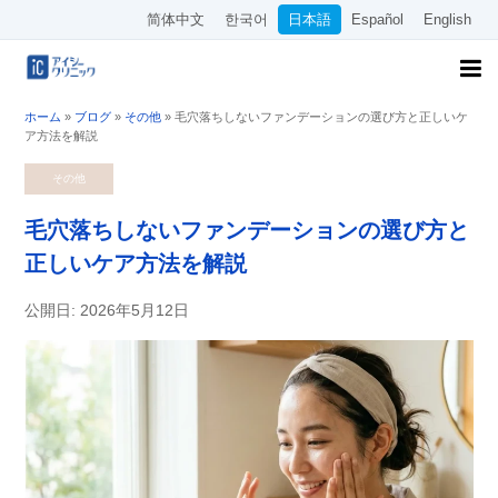
简体中文
한국어
日本語
Español
English
ホーム
»
ブログ
»
その他
»
毛穴落ちしないファンデーションの選び方と正しいケ
ア方法を解説
その他
毛穴落ちしないファンデーションの選び方と
正しいケア方法を解説
公開日: 2026年5月12日