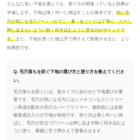
どんなに良い下地を選んでも、塗り方が間違っていると効果が
半減します。下地は薄く均一に伸ばすことが基本です。
特に毛
穴が気になるTゾーン（おでこ・鼻・あご）には丁寧に、ただし
押し込まないように軽く叩き込むように塗るのがポイントで
す。
また、下地を塗った後は手で押さえて密着させると、より
効果的です。
Q. 毛穴落ちを防ぐ下地の選び方と塗り方を教えてくださ
い。
毛穴落ちを防ぐには、肌タイプに合わせた下地選びが重
要です。毛穴が気になる方にはジメチコンなどシリコー
ン系成分配合の毛穴カバープライマー、脂性肌には皮脂
吸着成分入りの下地が有効です。塗り方は薄く均一に伸
ばし、毛穴が目立つTゾーンは押し込まず軽く叩き込むよ
うに塗り、最後に手で押さえて密着させます。