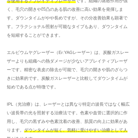
を使用するアブレイティブレーザー
です。組織の蒸散作用が強
く、毛穴の開きや凹凸のある肌の改善に高い効果を発揮しま
す。ダウンタイムがやや長めですが、その分改善効果も顕著で
す。フラクショナル照射が可能なタイプもあり、ダウンタイム
を短縮することができます。
エルビウムヤグレーザー（Er:YAGレーザー）は、炭酸ガスレー
ザーよりも組織への熱ダメージが少ないアブレイティブレーザ
ーです。精密な表皮の除去が可能で、毛穴の開きや肌のざらつ
きに効果的です。炭酸ガスレーザーと比較してダウンタイムが
短めである点が特徴です。
IPL（光治療）は、レーザーとは異なり特定の波長ではなく幅広
い波長帯の光を照射する治療法です。色素や血管に選択的に作
用し、毛穴の黒ずみや色素沈着の改善、肌質の向上に効果があ
ります。
ダウンタイムが短く、気軽に受けやすい治療として人