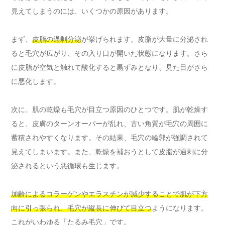
見えてしまうのには、いくつかの原因があります。
まず、
皮脂の過剰分泌
が挙げられます。皮脂が大量に分泌され
ると毛穴が広がり、その入り口が開いた状態になります。さら
に皮脂が空気と触れて酸化すると黒ずみとなり、見た目がさら
に悪化します。
次に、肌の乾燥も毛穴が目立つ原因のひとつです。肌が乾燥す
ると、皮膚のターンオーバーが乱れ、古い角質が毛穴の周囲に
蓄積されやすくなります。その結果、毛穴の輪郭が強調されて
見えてしまいます。また、乾燥を補おうとして皮脂が過剰に分
泌されるという悪循環も生じます。
加齢によるコラーゲンやエラスチンが減少することで肌が下方
向に引っ張られ、毛穴が縦長に伸びて目立つ
ようになります。
これがいわゆる「たるみ毛穴」です。