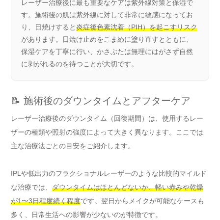
レーザー治療後に最も重要なケアは紫外線対策と保湿で
す。施術後の肌は紫外線に対して非常に敏感になってお
り、日焼けすると
炎症後色素沈着（PIH）を起こすリスク
があります。日焼け止めをこまめに塗り直すとともに、
保湿ケアを丁寧に行い、かさぶたは無理にはがさず自然
に剥がれるのを待つことが大切です。
📝 施術後のダウンタイムとアフターケア
レーザー治療後のダウンタイム（回復期間）は、使用するレー
ザーの種類や照射の強度によって大きく異なります。ここでは
主な治療法ごとの目安をご紹介します。
IPLや低出力のフラクショナルレーザーのような比較的マイルド
な治療では、
ダウンタイムはほとんどないか、軽い赤みや乾燥
が1〜3日程度続く程度
です。翌日からメイクが可能なケースも
多く、日常生活への影響が少ないのが特徴です。