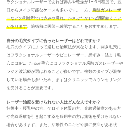
ラクショナルレーザーであれば赤みや乾燥が1〜3日程度で、翌
日からメイク可能なケースも多いです。一方、
炭酸ガスレーザ
ーなどの剥離型では赤みや腫れ、かさぶたが1〜2週間続くこと
があります
。施術前に医師へ確認することをおすすめします。
自分の毛穴タイプに合ったレーザーはどれですか？
毛穴のタイプによって適した治療法が異なります。開き毛穴に
はフラクショナルレーザーやピコレーザー、黒ずみ・詰まり毛
穴にはIPL、たるみ毛穴にはフラクショナル炭酸ガスレーザーや
ラジオ波治療が選ばれることが多いです。複数のタイプが混在
している場合も多いため、まずはクリニックでカウンセリング
を受けることが重要です。
レーザー治療を受けられない人はどんな人ですか？
妊娠中・授乳中の方、ケロイド体質の方、光線過敏症のある方
や光線過敏を引き起こす薬を服用中の方は施術を受けられない
場合があります。また、活動性のニキビや肌に炎症がある状