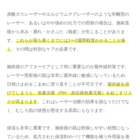
炭酸ガスレーザーやエルビウムヤグレーザーのような剥離型の
レーザー、あるいはやや強めの出力での照射の場合は、施術直
後から赤み・腫れ・かさぶた（痂皮）が生じることがありま
す。
これらが落ち着くまでには1〜2週間程度かかることが多
く
、その間は特別なケアが必要です。
施術後のアフターケアとして特に重要なのが紫外線対策です。
レーザー照射後の肌は非常に紫外線に敏感になっているため、
日焼け止めをこまめに塗り直すことが不可欠です。
紫外線を浴
びてしまうと、色素沈着（PIH：炎症後色素沈着）を起こすリス
クが高まります
。これはレーザー治療の効果を損なうだけでな
く、むしろ肌の状態が悪化する原因にもなります。
保湿も非常に重要です。施術後の肌は乾燥しやすい状態になっ
ているため、処方された保湿剤やバリア機能を補う外用薬を適