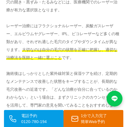
穴の開き・黒ずみ・たるみなどには、医療機関でのレーザー治
療が有力な選択肢となります。
レーザー治療にはフラクショナルレーザー、炭酸ガスレーザ
ー、エルビウムヤグレーザー、IPL、ピコレーザーなど多くの種
類があり、それぞれ適した毛穴のタイプやダウンタイムが異な
ります。
大切なのは自分の毛穴の状態を正確に把握し、適切な
治療法を医師と一緒に選ぶこと
です。
施術後はしっかりとした紫外線対策と保湿ケアを続け、定期的
なメンテナンスで改善した状態をキープすることが、長期的な
毛穴改善への近道です。「どんな治療が自分に合っているのか
わからない」という場合は、まずクリニックのカウンセリング
を活用して、専門家の意見を聞いてみることをおすすめしま
す。アイシークリニック新宿院では、毛穴をはじめとする肌の
電話予約
1分で入力完了
悩みに対して、個々の肌状態に合わせた最適な治療プランを提
0120-780-194
簡単Web予約