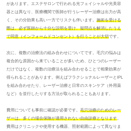
があります。エステサロンで行われる光フェイシャルや光美容
器とは異なり、医療機関で医師が行うレーザー治療は出力が高
く、その分効果も高い一方でリスクも伴います。
施術を受ける
際は、必ず医師から十分な説明を受け、疑問点を解消したうえ
で同意（インフォームドコンセント）を行うことが大切
です。
次に、複数の治療法の組み合わせについてです。毛穴の悩みは
複合的な原因から来ていることが多いため、ひとつのレーザー
だけではなく、複数の治療法を組み合わせることで相乗効果が
得られることがあります。例えばフラクショナルレーザーとIPL
を組み合わせたり、レーザー治療と日常のスキンケア（外用薬
など）を並行したりする方法が取られることもあります。
費用についても事前に確認が必要です。
毛穴治療のためのレー
ザーは、多くの場合保険が適用されない自由診療となります
。
費用はクリニックや使用する機器、照射範囲によって異なりま