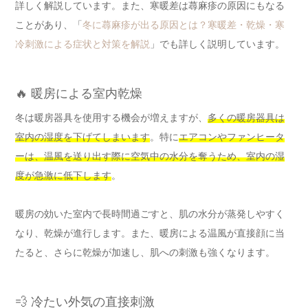
詳しく解説しています。また、寒暖差は蕁麻疹の原因にもなる
ことがあり、「
冬に蕁麻疹が出る原因とは？寒暖差・乾燥・寒
冷刺激による症状と対策を解説
」でも詳しく説明しています。
🔥 暖房による室内乾燥
冬は暖房器具を使用する機会が増えますが、
多くの暖房器具は
室内の湿度を下げてしまいます
。特に
エアコンやファンヒータ
ーは、温風を送り出す際に空気中の水分を奪うため、室内の湿
度が急激に低下します
。
暖房の効いた室内で長時間過ごすと、肌の水分が蒸発しやすく
なり、乾燥が進行します。また、暖房による温風が直接顔に当
たると、さらに乾燥が加速し、肌への刺激も強くなります。
💨 冷たい外気の直接刺激