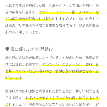
化粧水で水分を補給した後、乳液やクリームで油分を補い、水
分の蒸発を防ぎます。
セラミド、ヒアルロン酸、グリセリンな
どの保湿成分が配合された製品
がおすすめです。特にセラミド
は肌のバリア機能を構成する重要な成分であり、乾燥肌や敏感
肌の方に適しています。
🛡️ 肌に優しい化粧品選び
赤ら顔の方は肌が敏感になっていることが多いため、化粧品選
びには注意が必要です。
アルコール（エタノール）、香料、着
色料、パラベンなどの添加物は、敏感な肌には刺激となること
があります
。
敏感肌用や低刺激性と表示された製品を選び、新しい製品を使
用する際は、
必ずパッチテストを行ってから顔に使用するよう
に
しましょう。腕の内側など目立たない部分に少量を塗り、24