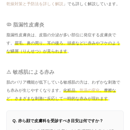
乾燥対策と予防法を詳しく解説
」でも詳しく解説しています。
🦠 脂漏性皮膚炎
脂漏性皮膚炎は、皮脂の分泌が多い部位に発症する皮膚炎で
す。
眉毛、鼻の周り、耳の後ろ、頭皮などに赤みやフケのよう
な鱗屑（りんせつ）が見られます
。
⚠️ 敏感肌による赤み
肌のバリア機能が低下している敏感肌の方は、わずかな刺激で
も赤みが生じやすくなります。
化粧品、
気温の変化
、摩擦な
ど、さまざまな刺激に反応して一時的な赤みが現れます
。
Q. 赤ら顔で皮膚科を受診すべき目安は何ですか？