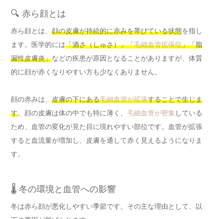
🔍 赤ら顔とは
赤ら顔とは、
顔の皮膚が持続的に赤みを帯びている状態
を指し
ます。医学的には
「酒さ（しゅさ）」「
毛細血管拡張症
」「脂
漏性皮膚炎」
などの疾患が原因となることがありますが、体質
的に顔が赤くなりやすい方も少なくありません。
顔の赤みは、
皮膚の下にある
毛細血管が拡張
することで生じま
す
。顔の皮膚は体の中でも特に薄く、
毛細血管が密集
している
ため、血管の変化が見た目に現れやすい部位です。血管が拡張
すると血流量が増加し、皮膚を通して赤く見えるようになりま
す。
🌡️ 冬の環境と血管への影響
冬は赤ら顔が悪化しやすい季節です。その主な理由として、以