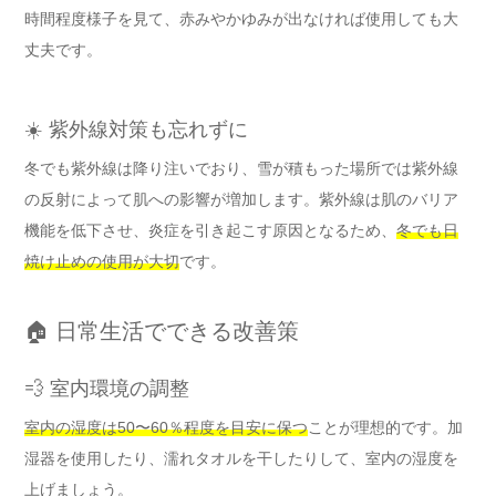
時間程度様子を見て、赤みやかゆみが出なければ使用しても大
丈夫です。
☀️ 紫外線対策も忘れずに
冬でも紫外線は降り注いでおり、雪が積もった場所では紫外線
の反射によって肌への影響が増加します。紫外線は肌のバリア
機能を低下させ、炎症を引き起こす原因となるため、
冬でも日
焼け止めの使用が大切
です。
🏠 日常生活でできる改善策
💨 室内環境の調整
室内の湿度は50〜60％程度を目安に保つ
ことが理想的です。加
湿器を使用したり、濡れタオルを干したりして、室内の湿度を
上げましょう。