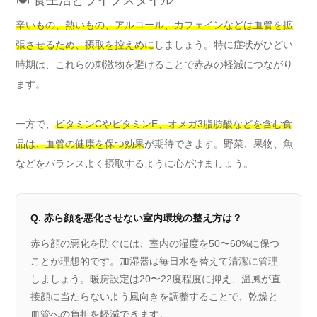
辛いもの、熱いもの、アルコール、カフェインなどは血管を拡
張させるため、摂取を控えめに
しましょう。特に症状がひどい
時期は、これらの刺激物を避けることで赤みの軽減につながり
ます。
一方で、
ビタミンCやビタミンE、オメガ3脂肪酸などを含む食
品は、血管の健康を保つ効果
が期待できます。野菜、果物、魚
などをバランスよく摂取するように心がけましょう。
Q. 赤ら顔を悪化させない室内環境の整え方は？
赤ら顔の悪化を防ぐには、室内の湿度を50〜60%に保つ
ことが理想的です。加湿器は毎日水を替えて清潔に管理
しましょう。暖房設定は20〜22度程度に抑え、温風が直
接顔に当たらないよう風向きを調整することで、乾燥と
血管への負担を軽減できます。