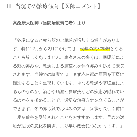
👨‍⚕️ 当院での診療傾向【医師コメント】
高桑康太医師（当院治療責任者）より
「冬場になると赤ら顔のご相談が増加する傾向がありま
す。特に12月から2月にかけては、
例年の約30%増
となる
ことも珍しくありません。患者さんの多くは、寒暖差によ
る頬の赤みや、乾燥による肌荒れを伴う赤みを訴えて来院
されます。当院での診察では、まず赤ら顔の原因を丁寧に
鑑別することを重視しています。単なる乾燥や寒暖差によ
るものなのか、酒さや脂漏性皮膚炎などの疾患が隠れてい
るのかを見極めることで、適切な治療方針を立てることが
できます。冬の赤ら顔でお悩みの方は、症状が長引く前に
一度皮膚科を受診されることをおすすめします。早めの対
応が症状の悪化を防ぎ、より早い改善につながります。」