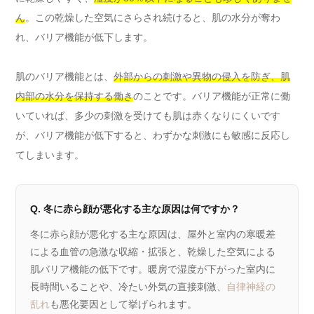
ん
。この乾燥した空気にさらされ続けると、肌の水分が奪わ
れ、バリア機能が低下します。
肌のバリア機能とは、
外部からの刺激や異物の侵入を防ぎ、肌
内部の水分を保持する働き
のことです。バリア機能が正常に働
いていれば、多少の刺激を受けても肌は赤くなりにくいです
が、バリア機能が低下すると、わずかな刺激にも敏感に反応し
てしまいます。
Q. 冬に赤ら顔が悪化する主な原因は何ですか？
冬に赤ら顔が悪化する主な原因は、屋外と室内の寒暖差
による血管の急激な収縮・拡張と、乾燥した空気による
肌バリア機能の低下です。暖房で湿度が下がった室内に
長時間いることや、冷たい外気の直接刺激、
自律神経の
乱れ
も悪化要因として挙げられます。