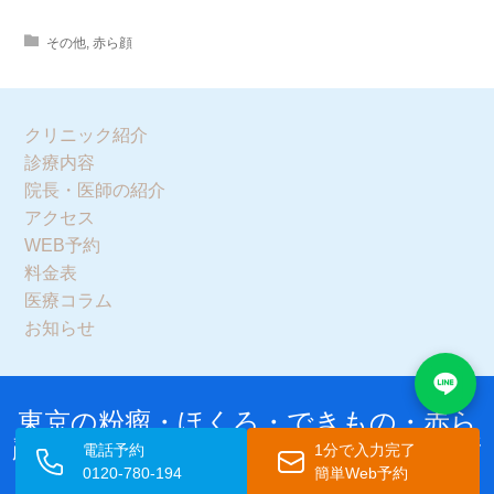
その他
,
赤ら顔
クリニック紹介
診療内容
院長・医師の紹介
アクセス
WEB予約
料金表
医療コラム
お知らせ
東京の粉瘤・ほくろ・できもの・赤ら
顔・ワキガ治療 アイシークリニック新
電話予約
1分で入力完了
宿院 皮膚科・形成外科
0120-780-194
簡単Web予約