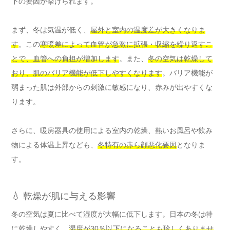
下の要因が挙げられます。
まず、冬は気温が低く、
屋外と室内の温度差が大きくなりま
す
。この
寒暖差によって血管が急激に拡張・収縮を繰り返すこ
とで、血管への負担が増加します
。また、
冬の空気は乾燥して
おり、肌のバリア機能が低下しやすくなります
。バリア機能が
弱まった肌は外部からの刺激に敏感になり、赤みが出やすくな
ります。
さらに、暖房器具の使用による室内の乾燥、熱いお風呂や飲み
物による体温上昇なども、
冬特有の赤ら顔悪化要因
となりま
す。
💧 乾燥が肌に与える影響
冬の空気は夏に比べて湿度が大幅に低下します。日本の冬は特
に乾燥しやすく、
湿度が30％以下になることも珍しくありませ