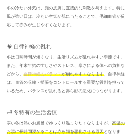
冬の冷たい外気は、顔の皮膚に直接的な刺激を与えます。特に
風が強い日は、冷たい空気が肌に当たることで、毛細血管が反
応して赤みが生じやすくなります。
🧠 自律神経の乱れ
冬は日照時間が短くなり、生活リズムが乱れやすい季節です。
また、年末年始の忙しさやストレス、寒さによる体への負担な
どから、
自律神経のバランス
が崩れやすくなります
。自律神経
は、血管の収縮・拡張をコントロールする重要な役割を担って
いるため、バランスが乱れると赤ら顔の悪化につながります。
🛁 冬特有の生活習慣
寒い冬は熱いお風呂でゆっくり温まりたくなりますが、
高温の
お湯に長時間浸かることは赤ら顔を悪化させる原因
となりま