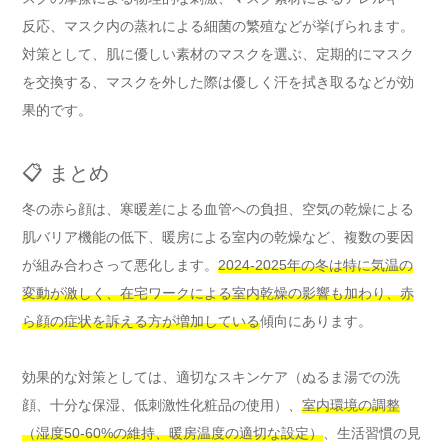
反応、マスク内の蒸れによる細菌の繁殖などが挙げられます。
対策として、肌に優しい素材のマスクを選ぶ、定期的にマスク
を交換する、マスクを外した際は優しく汗を拭き取るなどが効
果的です。
📋 まとめ
冬の赤ら顔は、寒暖差による血管への負担、空気の乾燥による
肌バリア機能の低下、暖房による室内の乾燥など、複数の要因
が組み合わさって悪化します。
2024-2025年の冬は特に気温の
変動が激しく、在宅ワークによる室内乾燥の影響も加わり、赤
ら顔の症状を訴える方が増加している
傾向にあります。
効果的な対策としては、適切なスキンケア（ぬるま湯での洗
顔、十分な保湿、低刺激性化粧品の使用）、
室内環境の調整
（湿度50-60%の維持、暖房温度の適切な設定）
、生活習慣の見