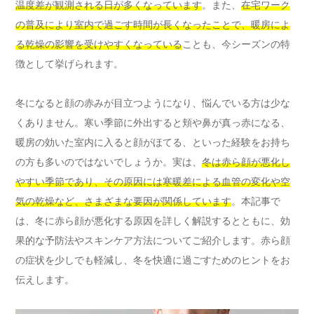
温度差が観測される日が多くなっています
。また、
在宅ワーク
の普及により室内で過ごす時間が長くなったことで、暖房によ
る乾燥の影響を受けやすくなっている
ことも、今シーズンの特
徴として挙げられます。
冬になると顔の赤みが目立つようになり、悩んでいる方は少な
くありません。寒い季節に外出すると頬や鼻が真っ赤になる、
暖房の効いた室内に入ると顔がほてる、といった経験をお持ち
の方も多いのではないでしょうか。実は、
冬は赤ら顔が悪化し
やすい季節であり、その原因には寒暖差による血管の変化や空
気の乾燥など、さまざまな要因が関係しています
。本記事で
は、冬に赤ら顔が悪化する原因を詳しく解説するとともに、効
果的な予防法やスキンケア方法についてご紹介します。赤ら顔
の症状を少しでも軽減し、冬を快適に過ごすためのヒントをお
伝えします。