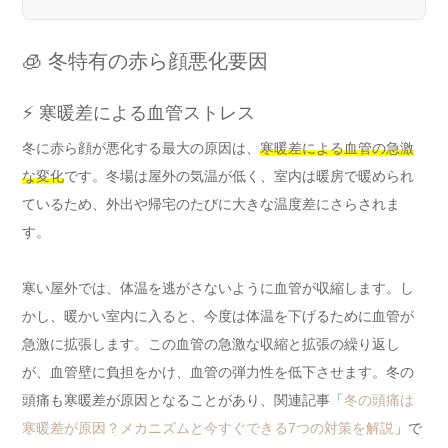
🧊 冬特有の赤ら顔悪化要因
⚡ 寒暖差による血管ストレス
冬に赤ら顔が悪化する最大の原因は、
寒暖差による血管の急激
な変化
です。冬場は屋外の気温が低く、室内は暖房で暖められ
ているため、外出や帰宅のたびに大きな温度差にさらされま
す。
寒い屋外では、体温を逃がさないように血管が収縮します。し
かし、暖かい室内に入ると、今度は体温を下げるために血管が
急激に拡張します。この血管の急激な収縮と拡張の繰り返し
が、血管壁に負担をかけ、血管の弾力性を低下させます。冬の
頭痛も寒暖差が原因となることがあり、関連記事「
冬の頭痛は
寒暖差が原因？メカニズムと今すぐできる7つの対策を解説
」で