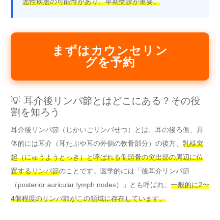
悪性疾患の可能性があり、早期受診が重要。
まずはカウンセリン
グを予約
💡 耳介後リンパ節とはどこにある？その役
割を知ろう
耳介後リンパ節（じかいごリンパせつ）とは、耳の後ろ側、具
体的には耳介（耳たぶや耳の外側の軟骨部分）の後方、
乳様突
起（にゅうようとっき）と呼ばれる側頭骨の突出部の周辺に位
置するリンパ節
のことです。医学的には「後耳介リンパ節
（posterior auricular lymph nodes）」とも呼ばれ、
一般的に2〜
4個程度のリンパ節がこの領域に存在しています。