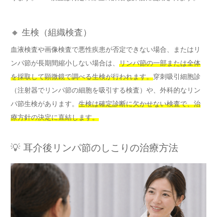
🔸 生検（組織検査）
血液検査や画像検査で悪性疾患が否定できない場合、またはリ
ンパ節が長期間縮小しない場合は、
リンパ節の一部または全体
を採取して顕微鏡で調べる生検が行われます。
穿刺吸引細胞診
（注射器でリンパ節の細胞を吸引する検査）や、外科的なリン
パ節生検があります。
生検は確定診断に欠かせない検査で、治
療方針の決定に直結します。
💡 耳介後リンパ節のしこりの治療方法