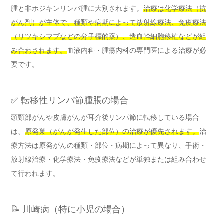
腫と非ホジキンリンパ腫に大別されます。
治療は化学療法（抗
がん剤）が主体で、種類や病期によって放射線療法、免疫療法
（リツキシマブなどの分子標的薬）、造血幹細胞移植などが組
み合わされます。
血液内科・腫瘍内科の専門医による治療が必
要です。
✅ 転移性リンパ節腫脹の場合
頭頸部がんや皮膚がんが耳介後リンパ節に転移している場合
は、
原発巣（がんが発生した部位）の治療が優先されます。
治
療方法は原発がんの種類・部位・病期によって異なり、手術・
放射線治療・化学療法・免疫療法などが単独または組み合わせ
て行われます。
📝 川崎病（特に小児の場合）