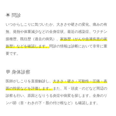
🌟 問診
いつからしこりに気づいたか、大きさや硬さの変化、痛みの有
無、発熱や体重減少などの全身症状、最近の感染症、ワクチン
接種歴、既往歴（過去の病気）、
家族歴（がんや血液疾患の家
族歴）などを確認します。
問診の情報は診断において非常に重
要です。
💬 身体診察
医師がしこりを直接触診し、
大きさ・硬さ・可動性・圧痛・表
面の性状などを評価します。
また、耳・頭皮・のどなど周辺の
診察も行い、原因となりうる炎症や病変を探します。全身のリ
ンパ節（首・わきの下・股の付け根など）も確認します。