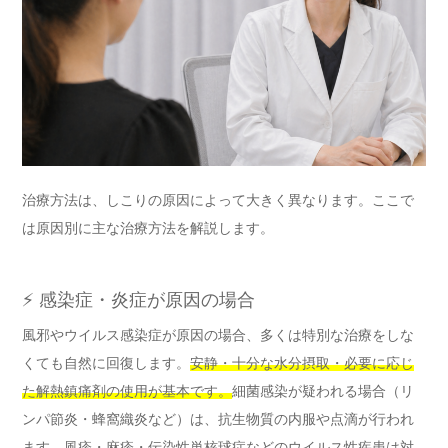
治療方法は、しこりの原因によって大きく異なります。ここで
は原因別に主な治療方法を解説します。
⚡ 感染症・炎症が原因の場合
風邪やウイルス感染症が原因の場合、多くは特別な治療をしな
くても自然に回復します。
安静・十分な水分摂取・必要に応じ
た解熱鎮痛剤の使用が基本です。
細菌感染が疑われる場合（リ
ンパ節炎・蜂窩織炎など）は、抗生物質の内服や点滴が行われ
ます。風疹・麻疹・伝染性単核球症などのウイルス性疾患は対