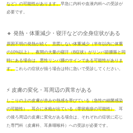
など）の可能性があります。
早急に内科や血液内科への受診が
必要です。
🔸 発熱・体重減少・寝汗などの全身症状がある
原因不明の発熱が続く、意図しない体重減少（半年以内に体重
の10%以上）、夜間の大量の寝汗（B症状）がリンパ節腫脹と同
時にある場合は、悪性リンパ腫のサインである可能性がありま
す。
これらの症状が揃う場合は特に急いで受診してください。
⚡ 皮膚の変化・耳周辺の異常がある
しこりの上の皮膚が赤みや熱感を帯びている（急性の細菌感染
の可能性）、耳介に水疱が出ている（帯状疱疹の可能性）
、耳
の後ろ周辺の皮膚に変化がある場合は、それぞれの症状に応じ
た専門科（皮膚科、耳鼻咽喉科）への受診が必要です。