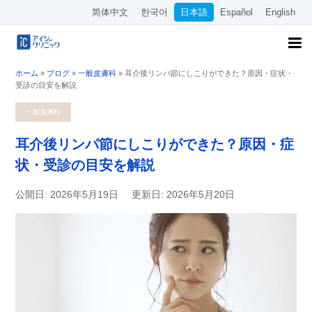
简体中文
한국어
日本語
Español
English
ホーム
»
ブログ
»
一般皮膚科
»
耳介後リンパ節にしこりができた？原因・症状・
受診の目安を解説
一般皮膚科
耳介後リンパ節にしこりができた？原因・症
状・受診の目安を解説
公開日: 2026年5月19日
更新日: 2026年5月20日