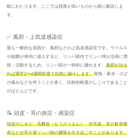
岐にわたります。ここでは頻度が高いものから順に解説しま
す。
✅ 風邪・上気道感染症
最も一般的な原因が、風邪などの上気道感染症です。ウイルス
や細菌が体内に侵入すると、リンパ節内でリンパ球が活発に増
殖・活動するため、リンパ節が一時的に腫れます。
風邪が治ま
れば通常2〜4週間程度で自然に縮小します。
発熱・鼻水・のど
の痛みなどを伴うことが多く、比較的軽度のしこりであること
がほとんどです。
📝 頭皮・耳の炎症・感染症
頭皮のニキビ、毛嚢炎（もうのうえん）、外耳炎、耳介軟骨膜
炎などが耳介後リンパ節の腫脹を引き起こすことがあります。