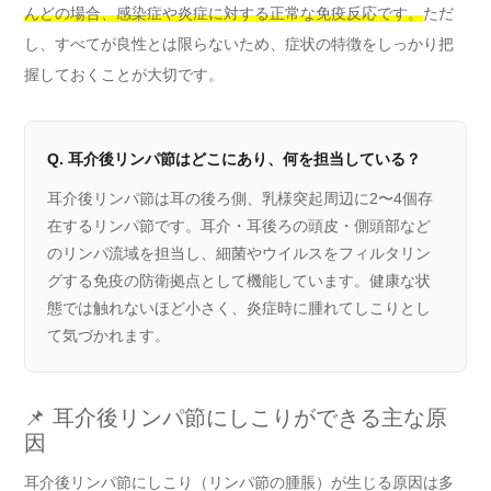
んどの場合、感染症や炎症に対する正常な免疫反応です。
ただ
し、すべてが良性とは限らないため、症状の特徴をしっかり把
握しておくことが大切です。
Q. 耳介後リンパ節はどこにあり、何を担当している？
耳介後リンパ節は耳の後ろ側、乳様突起周辺に2〜4個存
在するリンパ節です。耳介・耳後ろの頭皮・側頭部など
のリンパ流域を担当し、細菌やウイルスをフィルタリン
グする免疫の防衛拠点として機能しています。健康な状
態では触れないほど小さく、炎症時に腫れてしこりとし
て気づかれます。
📌 耳介後リンパ節にしこりができる主な原
因
耳介後リンパ節にしこり（リンパ節の腫脹）が生じる原因は多