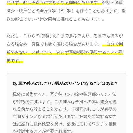
小せず、むしろ徐々に大きくなる傾向があります。
発熱・体重
減少・寝汗などの全身症状（B症状）を伴うことがあります。複
数の部位でリンパ節が同時に腫れることもあります。
ただし、これらの特徴はあくまで参考であり、悪性でも痛みが
ある場合や、良性でも硬く感じる場合があります。
「自分で判
断できない」と感じたら、迷わず医療機関を受診することが重
要です。
Q. 耳の後ろのしこりが風疹のサインになることはある？
風疹に感染すると、耳介後リンパ節や後頭部のリンパ節
が特徴的に腫れます。この腫れは全身への赤い発疹が現
れる前から始まることがあり、耳後部のしこりが風疹の
早期サインとなる場合があります。妊娠を希望する女性
は妊娠前に抗体検査を受け、必要に応じてワクチン接種
を検討することが推奨されます。