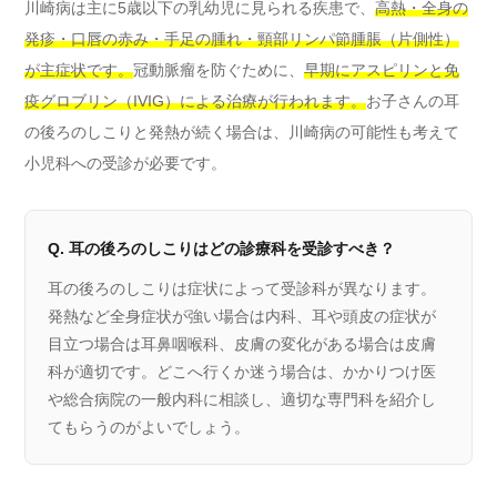
川崎病は主に5歳以下の乳幼児に見られる疾患で、
高熱・全身の
発疹・口唇の赤み・手足の腫れ・頸部リンパ節腫脹（片側性）
が主症状です。
冠動脈瘤を防ぐために、
早期にアスピリンと免
疫グロブリン（IVIG）による治療が行われます。
お子さんの耳
の後ろのしこりと発熱が続く場合は、川崎病の可能性も考えて
小児科への受診が必要です。
Q. 耳の後ろのしこりはどの診療科を受診すべき？
耳の後ろのしこりは症状によって受診科が異なります。
発熱など全身症状が強い場合は内科、耳や頭皮の症状が
目立つ場合は耳鼻咽喉科、皮膚の変化がある場合は皮膚
科が適切です。どこへ行くか迷う場合は、かかりつけ医
や総合病院の一般内科に相談し、適切な専門科を紹介し
てもらうのがよいでしょう。