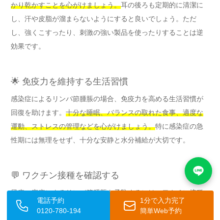
かり乾かすことを心がけましょう。
耳の後ろも定期的に清潔に
し、汗や皮脂が溜まらないようにすると良いでしょう。ただ
し、強くこすったり、刺激の強い製品を使ったりすることは逆
効果です。
🌟 免疫力を維持する生活習慣
感染症によるリンパ節腫脹の場合、免疫力を高める生活習慣が
回復を助けます。
十分な睡眠、バランスの取れた食事、適度な
運動、ストレスの管理などを心がけましょう。
特に感染症の急
性期には無理をせず、十分な安静と水分補給が大切です。
💬 ワクチン接種を確認する
風疹・麻疹によるリンパ節腫脹を予防するには、ワクチン接種
電話予約
1分で入力完了
が最も効果的です。MRワクチン（麻疹・風疹混合ワクチン）の
0120-780-194
簡単Web予約