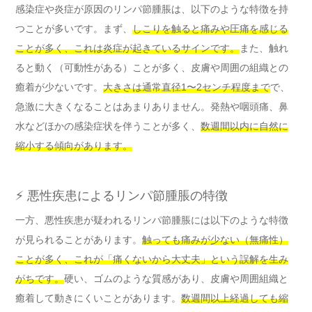
感染症や炎症が原因のリンパ節腫脹は、以下のような特徴を持
つことが多いです。まず、
しこりを触ると痛みや圧痛を感じる
ことが多く、これは炎症が起きているサインです。
また、触れ
ると動く（可動性がある）ことが多く、皮膚や周囲の組織との
癒着が少ないです。
大きさは通常直径1〜2センチ程度まで
で、
急激に大きくなることはあまりありません。発熱や咽頭痛、鼻
水などほかの感染症状を伴うことが多く、
数週間以内に自然に
縮小する傾向があります。
⚡ 悪性疾患によるリンパ節腫脹の特徴
一方、悪性疾患が疑われるリンパ節腫脹には以下のような特徴
が見られることがあります。
触っても痛みが少ない（無痛性）
ことが多く、これが「痛くないから大丈夫」という誤解を生み
がちです。
硬い、ゴムのような質感があり、皮膚や周囲組織と
癒着して動きにくいことがあります。
数週間以上経過しても縮