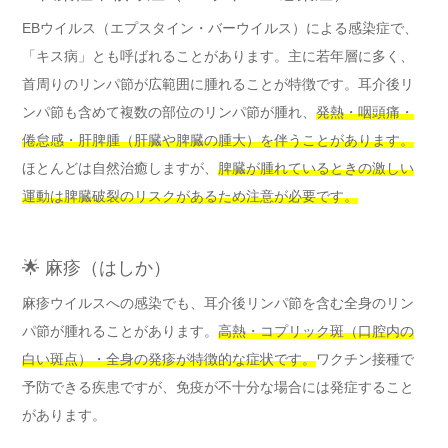
EBウイルス（エプスタイン・バーウイルス）による感染症で、
「キス病」とも呼ばれることがあります。主に若年層に多く、
首周りのリンパ節が広範囲に腫れることが特徴です。耳介後リ
ンパ節も含めて複数の部位のリンパ節が腫れ、
発熱・咽頭痛・
倦怠感・肝脾腫（肝臓や脾臓の腫大）を伴うことがあります。
ほとんどは自然治癒しますが、
脾臓が腫れているときの激しい
運動は脾臓破裂のリスクがあるため注意が必要です。
🌟 麻疹（はしか）
麻疹ウイルスへの感染でも、耳介後リンパ節を含む全身のリン
パ節が腫れることがあります。
高熱・コプリック斑（口腔内の
白い斑点）・全身の発疹が特徴的な症状です。
ワクチン接種で
予防できる疾患ですが、免疫が不十分な場合には発症すること
があります。