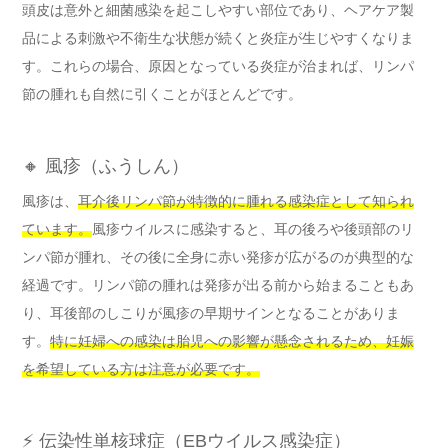
頭皮は意外と細菌感染を起こしやすい部位であり、ヘアケア製
品による刺激や不衛生な状態が続くと炎症が生じやすくなりま
す。これらの場合、原因となっている炎症が治まれば、リンパ
節の腫れも自然に引くことがほとんどです。
🔸 風疹（ふうしん）
風疹は、
耳介後リンパ節が特徴的に腫れる感染症として知られ
ています。
風疹ウイルスに感染すると、耳の後ろや後頭部のリ
ンパ節が腫れ、その後に全身に赤い発疹が広がるのが典型的な
経過です。リンパ節の腫れは発疹が出る前から始まることもあ
り、耳後部のしこりが風疹の早期サインとなることがありま
す。
特に妊婦への感染は胎児への影響が懸念されるため、妊娠
を希望している方は注意が必要です。
⚡ 伝染性単核球症（EBウイルス感染症）