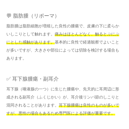
💬 脂肪腫（リポーマ）
脂肪腫は脂肪細胞が増殖した良性の腫瘍で、皮膚の下に柔らか
いしこりとして触れます。
痛みはほとんどなく、触るとぷにぷ
にとした感触があります。
基本的に良性で経過観察でよいこと
が多いですが、大きさや部位によっては切除を検討する場合も
あります。
✅ 耳下腺腫瘍・副耳介
耳下腺（唾液腺の一つ）に生じた腫瘍や、先天的に耳周辺に形
成される副耳介（ふくじかい）が、耳介後リンパ節のしこりと
混同されることがあります。
耳下腺腫瘍は良性のものが多いで
すが、悪性の場合もあるため専門医による評価が重要です。