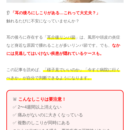
👂
「耳の後ろにしこりがある…これって大丈夫？」
触れるたびに不安になっていませんか？
耳の後ろに存在する「
耳介後リンパ節
」は、風邪や頭皮の炎症
など身近な原因で腫れることが多いリンパ節です。でも、
なか
には見逃してはいけない疾患が隠れているケースも。
この記事を読めば、
「様子見でいいのか」「今すぐ病院に行く
べきか」が自分で判断できるようになります。
🚨
こんなしこりは要注意！
✅ 2〜4週間以上消えない
✅ 痛みがないのに大きくなっている
✅ 複数のしこりが同時にある