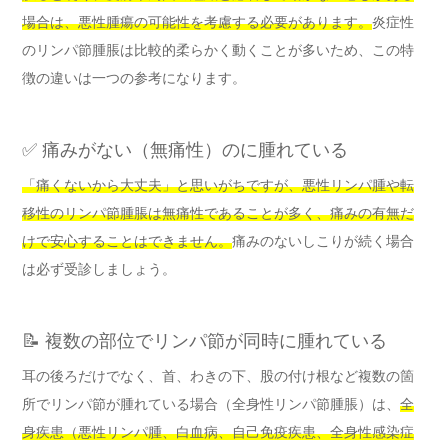
場合は、悪性腫瘍の可能性を考慮する必要があります。
炎症性
のリンパ節腫脹は比較的柔らかく動くことが多いため、この特
徴の違いは一つの参考になります。
✅ 痛みがない（無痛性）のに腫れている
「痛くないから大丈夫」と思いがちですが、悪性リンパ腫や転
移性のリンパ節腫脹は無痛性であることが多く、痛みの有無だ
けで安心することはできません。
痛みのないしこりが続く場合
は必ず受診しましょう。
📝 複数の部位でリンパ節が同時に腫れている
耳の後ろだけでなく、首、わきの下、股の付け根など複数の箇
所でリンパ節が腫れている場合（全身性リンパ節腫脹）は、
全
身疾患（悪性リンパ腫、白血病、自己免疫疾患、全身性感染症