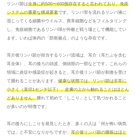
リンパ節は
全身に約500〜600個存在すると言われており、免疫
システムの重要な構成要素
です。リンパ管を流れるリンパ液に
混じってくる細菌やウイルス、異常細胞などをフィルタリング
し、免疫細胞であるリンパ球が外敵と戦う場として機能してい
ます。いわば体内の「防衛拠点」のような存在です。
耳介後リンパ節が担当するリンパ流域は、耳介（耳たぶを含む
耳全体）、耳の後ろの頭皮、側頭部の一部などです。これらの
領域に炎症や感染症が起きると、耳介後リンパ節が刺激を受け
て腫れることがあります。
健康な状態では、リンパ節は非常に
小さく（直径1センチ以下）、皮膚の上から触れることはほとん
どありません。
腫れて初めて「しこり」として気づかれること
が多いのが特徴です。
耳の後ろにしこりを発見したとき、多くの人は「何か怖い病気
では」と不安になりがちですが、
耳介後リンパ節の腫脹はほと