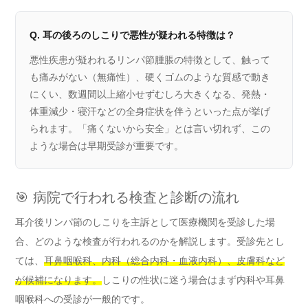
Q. 耳の後ろのしこりで悪性が疑われる特徴は？
悪性疾患が疑われるリンパ節腫脹の特徴として、触って
も痛みがない（無痛性）、硬くゴムのような質感で動き
にくい、数週間以上縮小せずむしろ大きくなる、発熱・
体重減少・寝汗などの全身症状を伴うといった点が挙げ
られます。「痛くないから安全」とは言い切れず、この
ような場合は早期受診が重要です。
🎯 病院で行われる検査と診断の流れ
耳介後リンパ節のしこりを主訴として医療機関を受診した場
合、どのような検査が行われるのかを解説します。受診先とし
ては、
耳鼻咽喉科、内科（総合内科・血液内科）、皮膚科など
が候補になります。
しこりの性状に迷う場合はまず内科や耳鼻
咽喉科への受診が一般的です。