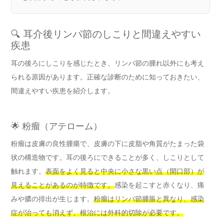
🔍 耳介後リンパ節のしこりと間違えやすい
疾患
耳の後ろにしこりを感じたとき、リンパ節の腫れ以外にも考え
られる原因があります。正確な診断のために知っておきたい、
間違えやすい疾患を紹介します。
🌟 粉瘤（アテローム）
粉瘤は皮膚の良性腫瘍で、皮膚の下に皮脂や角質がたまった袋
状の構造物です。耳の後ろにできることが多く、しこりとして
触れます。
表面をよく見ると中央に小さな黒い点（開口部）が
見えることがあるのが特徴です。
感染を起こすと赤くなり、痛
みや膿の排出が生じます。
粉瘤はリンパ節腫脹と異なり、感染
症が治っても消えず、根治には外科的切除が必要です。