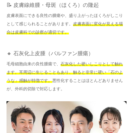
📝 皮膚線維腫・母斑（ほくろ）の隆起
皮膚表面にできる良性の腫瘍や、盛り上がったほくろがしこり
として感じられることがあります。
皮膚表面に変化が見える場
合は皮膚科での診察が適切です。
🔸 石灰化上皮腫（パルファン腫瘍）
毛母細胞由来の良性腫瘍で、
石灰化した硬いしこりとして触れ
ます。耳周辺に生じることもあり、触ると非常に硬い「石のよ
うな」感触が特徴です。
悪性化することはほとんどありません
が、外科的切除で対応します。