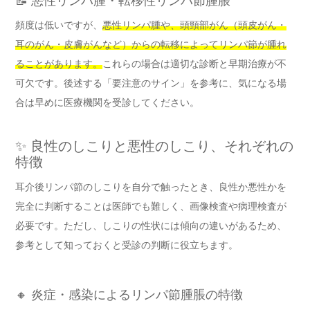
📝 悪性リンパ腫・転移性リンパ節腫脹
頻度は低いですが、
悪性リンパ腫や、頭頸部がん（頭皮がん・
耳のがん・皮膚がんなど）からの転移によってリンパ節が腫れ
ることがあります。
これらの場合は適切な診断と早期治療が不
可欠です。後述する「要注意のサイン」を参考に、気になる場
合は早めに医療機関を受診してください。
✨ 良性のしこりと悪性のしこり、それぞれの
特徴
耳介後リンパ節のしこりを自分で触ったとき、良性か悪性かを
完全に判断することは医師でも難しく、画像検査や病理検査が
必要です。ただし、しこりの性状には傾向の違いがあるため、
参考として知っておくと受診の判断に役立ちます。
🔸 炎症・感染によるリンパ節腫脹の特徴