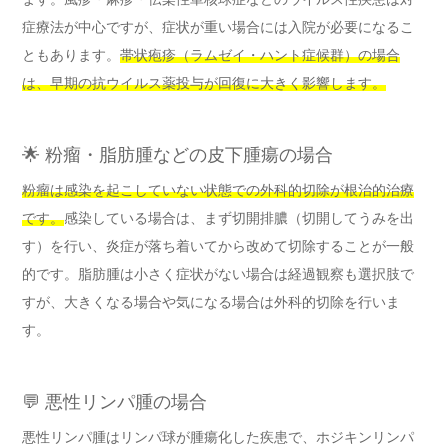
症療法が中心ですが、症状が重い場合には入院が必要になるこ
ともあります。
帯状疱疹（ラムゼイ・ハント症候群）の場合
は、早期の抗ウイルス薬投与が回復に大きく影響します。
🌟 粉瘤・脂肪腫などの皮下腫瘍の場合
粉瘤は感染を起こしていない状態での外科的切除が根治的治療
です。
感染している場合は、まず切開排膿（切開してうみを出
す）を行い、炎症が落ち着いてから改めて切除することが一般
的です。脂肪腫は小さく症状がない場合は経過観察も選択肢で
すが、大きくなる場合や気になる場合は外科的切除を行いま
す。
💬 悪性リンパ腫の場合
悪性リンパ腫はリンパ球が腫瘍化した疾患で、ホジキンリンパ