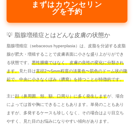
まずはカウンセリン
グを予約
💡 脂腺増殖症とはどんな皮膚の状態か
脂腺増殖症（sebaceous hyperplasia）は、皮脂を分泌する皮脂
腺が肥大・増殖することで皮膚表面に小さな盛り上がりができ
る状態です。
悪性腫瘍ではなく、皮膚の良性の変化に分類され
ます。
見た目は
直径2〜5mm程度の淡黄色〜肌色のドーム状の隆
起で、中央に小さなくぼみ（臍窩）を持つことが特徴的です。
主に
顔（鼻周囲、頬、額、口周り）に多く発生します
が、場合
によっては首や胸にできることもあります。単発のこともあり
ますが、多発するケースも珍しくなく、その場合はより目立ち
やすく、見た目のお悩みになりやすい傾向があります。