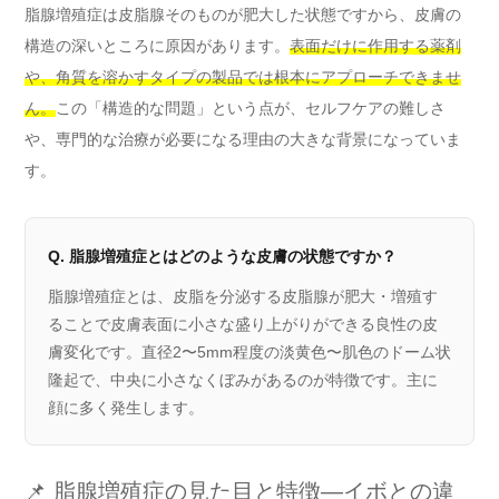
脂腺増殖症は皮脂腺そのものが肥大した状態ですから、皮膚の
構造の深いところに原因があります。
表面だけに作用する薬剤
や、角質を溶かすタイプの製品では根本にアプローチできませ
ん。
この「構造的な問題」という点が、セルフケアの難しさ
や、専門的な治療が必要になる理由の大きな背景になっていま
す。
Q. 脂腺増殖症とはどのような皮膚の状態ですか？
脂腺増殖症とは、皮脂を分泌する皮脂腺が肥大・増殖す
ることで皮膚表面に小さな盛り上がりができる良性の皮
膚変化です。直径2〜5mm程度の淡黄色〜肌色のドーム状
隆起で、中央に小さなくぼみがあるのが特徴です。主に
顔に多く発生します。
📌 脂腺増殖症の見た目と特徴―イボとの違