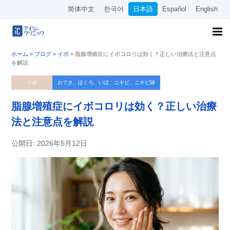
简体中文
한국어
日本語
Español
English
ホーム
»
ブログ
»
イボ
»
脂腺増殖症にイボコロリは効く？正しい治療法と注意点
を解説
イボ
おでき、ほくろ、いぼ、ニキビ、ニキビ跡
脂腺増殖症にイボコロリは効く？正しい治療
法と注意点を解説
公開日: 2026年5月12日