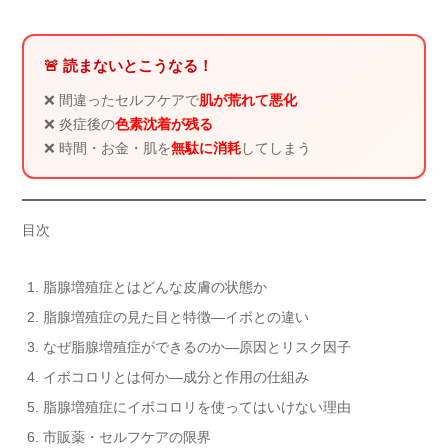
🚨 読まないとこうなる！
❌ 間違ったセルフケアで
肌が荒れて悪化
❌ 炎症後の
色素沈着が残る
❌ 時間・お金・肌を
無駄に消耗
してしまう
目次
脂腺増殖症とはどんな皮膚の状態か
脂腺増殖症の見た目と特徴―イボとの違い
なぜ脂腺増殖症ができるのか―原因とリスク因子
イボコロリとは何か―成分と作用の仕組み
脂腺増殖症にイボコロリを使ってはいけない理由
市販薬・セルフケアの限界