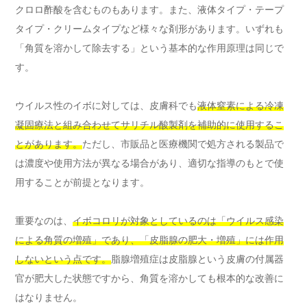
クロロ酢酸を含むものもあります。また、液体タイプ・テープ
タイプ・クリームタイプなど様々な剤形があります。いずれも
「角質を溶かして除去する」という基本的な作用原理は同じで
す。
ウイルス性のイボに対しては、皮膚科でも
液体窒素による冷凍
凝固療法と組み合わせてサリチル酸製剤を補助的に使用するこ
とがあります。
ただし、市販品と医療機関で処方される製品で
は濃度や使用方法が異なる場合があり、適切な指導のもとで使
用することが前提となります。
重要なのは、
イボコロリが対象としているのは「ウイルス感染
による角質の増殖」であり、「皮脂腺の肥大・増殖」には作用
しないという点です。
脂腺増殖症は皮脂腺という皮膚の付属器
官が肥大した状態ですから、角質を溶かしても根本的な改善に
はなりません。