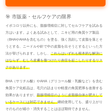
🎯 市販薬・セルフケアの限界
イボコロリ以外にも、脂腺増殖症に対してセルフケアを試みる
方はいます。よくある試みとして、ニキビ用の角質ケア製品
（BHAやAHAを含むもの）を塗る、強く洗顔して皮脂を落とそ
うとする、ニードルや針で中の皮脂を出そうとするといった方
法が挙げられます。しかし、
これらはいずれも根本的な解決に
はならず、むしろ皮膚を傷つけたり炎症を起こしたりするリス
クがあります。
BHA（サリチル酸）やAHA（グリコール酸・乳酸など）を含む
角質ケア化粧品は、毛穴の詰まりや軽度の角質肥厚を改善する
効果がありますが、
脂腺増殖症のように皮脂腺自体が肥大して
いるケースには対応できません。
継続使用しても、盛り上がり
そのものが縮小・消失することはほぼ期待できません。