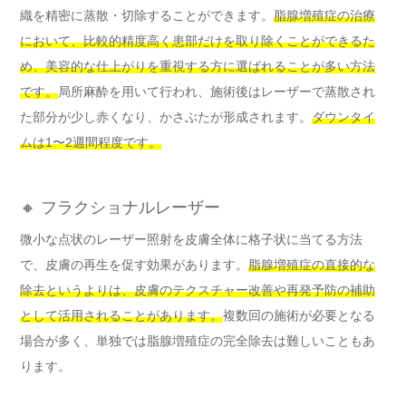
織を精密に蒸散・切除することができます。
脂腺増殖症の治療
において、比較的精度高く患部だけを取り除くことができるた
め、美容的な仕上がりを重視する方に選ばれることが多い方法
です。
局所麻酔を用いて行われ、施術後はレーザーで蒸散され
た部分が少し赤くなり、かさぶたが形成されます。
ダウンタイ
ムは1〜2週間程度です。
🔸 フラクショナルレーザー
微小な点状のレーザー照射を皮膚全体に格子状に当てる方法
で、皮膚の再生を促す効果があります。
脂腺増殖症の直接的な
除去というよりは、皮膚のテクスチャー改善や再発予防の補助
として活用されることがあります。
複数回の施術が必要となる
場合が多く、単独では脂腺増殖症の完全除去は難しいこともあ
ります。