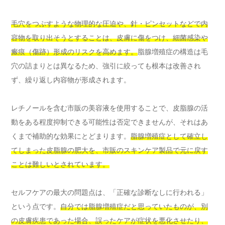
毛穴をつぶすような物理的な圧迫や、針・ピンセットなどで内
容物を取り出そうとすることは、皮膚に傷をつけ、細菌感染や
瘢痕（傷跡）形成のリスクを高めます。
脂腺増殖症の構造は毛
穴の詰まりとは異なるため、強引に絞っても根本は改善され
ず、繰り返し内容物が形成されます。
レチノールを含む市販の美容液を使用することで、皮脂腺の活
動をある程度抑制できる可能性は否定できませんが、それはあ
くまで補助的な効果にとどまります。
脂腺増殖症として確立し
てしまった皮脂腺の肥大を、市販のスキンケア製品で元に戻す
ことは難しいとされています。
セルフケアの最大の問題点は、「正確な診断なしに行われる」
という点です。
自分では脂腺増殖症だと思っていたものが、別
の皮膚疾患であった場合、誤ったケアが症状を悪化させたり、