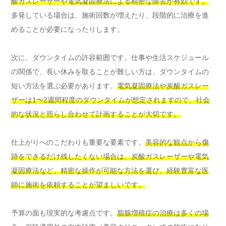
酸ガスレーザーや電気凝固療法による精密な除去が有効です。
多発している場合は、施術回数が増えたり、段階的に治療を進
めることが必要になったりします。
次に、ダウンタイムの許容範囲です。仕事や生活スケジュール
の関係で、長い休みを取ることが難しい方は、ダウンタイムの
短い方法を選ぶ必要があります。
電気凝固療法や炭酸ガスレー
ザーは1〜2週間程度のダウンタイムが想定されますので、社会
的な状況と照らし合わせて計画することが大切です。
仕上がりへのこだわりも重要な要素です。
美容的な観点から傷
跡をできるだけ残したくない場合は、炭酸ガスレーザーや電気
凝固療法など、精密な操作が可能な方法を選び、経験豊富な医
師に施術を依頼することが望ましいです。
予算の面も現実的な考慮点です。
脂腺増殖症の治療は多くの場