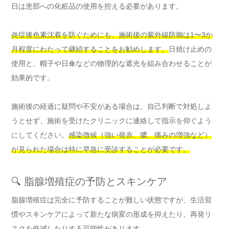
日は患部への化粧品の使用を控える必要があります。
炎症後色素沈着を防ぐためにも、施術後の紫外線防御は1〜3か
月程度にわたって継続することをお勧めします。
日焼け止めの
使用と、帽子や日傘などの物理的な遮光を組み合わせることが
効果的です。
施術後の経過に疑問や不安がある場合は、自己判断で対処しよ
うとせず、施術を受けたクリニックに連絡して指示を仰ぐよう
にしてください。
感染徴候（強い発赤、膿、痛みの増強など）
が見られた場合は特に早急に受診することが必要です。
🔍 脂腺増殖症の予防とスキンケア
脂腺増殖症は完全に予防することが難しい状態ですが、生活習
慣やスキンケアによって新たな病変の形成を抑えたり、再発リ
スクを低減したりする可能性があります。