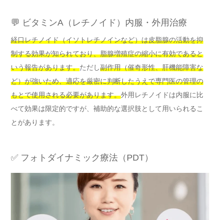
💬 ビタミンA（レチノイド）内服・外用治療
経口レチノイド（イソトレチノインなど）は皮脂腺の活動を抑
制する効果が知られており、脂腺増殖症の縮小に有効であると
いう報告があります。
ただし
副作用（催奇形性、肝機能障害な
ど）が強いため、適応を厳密に判断したうえで専門医の管理の
もとで使用される必要があります。
外用レチノイドは内服に比
べて効果は限定的ですが、補助的な選択肢として用いられるこ
とがあります。
✅ フォトダイナミック療法（PDT）