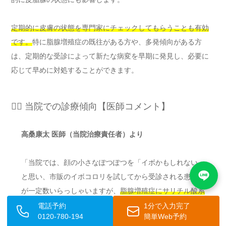
定期的に皮膚の状態を専門家にチェックしてもらうことも有効
です。
特に脂腺増殖症の既往がある方や、多発傾向がある方
は、定期的な受診によって新たな病変を早期に発見し、必要に
応じて早めに対処することができます。
👨‍⚕️ 当院での診療傾向【医師コメント】
高桑康太 医師（当院治療責任者）より
「当院では、顔の小さなぽつぽつを「イボかもしれない」
と思い、市販のイボコロリを試してから受診される患者様
が一定数いらっしゃいますが、
脂腺増殖症にサリチル酸系
の製品を使用しても改善は見込めず、むしろ炎症や色素沈
電話予約
1分で入力完了
0120-780-194
簡単Web予約
着を招いてしまうケースを多く拝見しています。
また、脂