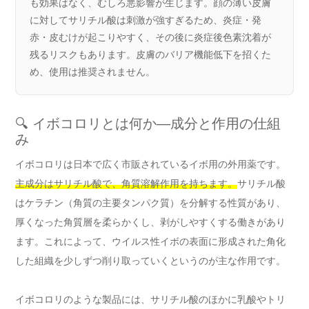
も効果はなく、むしろ悪影響が生じます。顔の薄い皮膚
に対してサリチル酸は刺激が強すぎるため、炎症・発
赤・皮むけが起こりやすく、その後に炎症後色素沈着が
残るリスクもあります。皮膚のバリア機能低下を招くた
め、使用は推奨されません。
🔍 イボコロリとは何か―成分と作用の仕組
み
イボコロリは日本で広く市販されているイボ用の外用薬です。
主成分はサリチル酸で、角質溶解作用を持ちます。
サリチル酸
はケラチン（角質の主要タンパク質）を分解する性質があり、
厚くなった角質層を柔らかくし、剥がしやすくする働きがあり
ます。これによって、ウイルス性イボの表面に形成された角化
した組織を少しずつ削り取っていくというのが主な作用です。
イボコロリのような製品には、サリチル酸のほかに乳酸やトリ