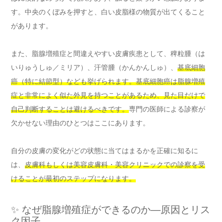
す。中央のくぼみを押すと、白い皮脂様の物質が出てくること
があります。
また、脂腺増殖症と間違えやすい皮膚疾患として、稗粒腫（は
いりゅうしゅ／ミリア）、汗管腫（かんかんしゅ）、
基底細胞
癌（特に結節型）なども挙げられます。基底細胞癌は脂腺増殖
症と非常によく似た外見を持つことがあるため、見た目だけで
自己判断することは避けるべきです。
専門の医師による診察が
欠かせない理由のひとつはここにあります。
自分の皮膚の変化がどの状態に当てはまるかを正確に知るに
は、
皮膚科もしくは美容皮膚科・美容クリニックでの診察を受
けることが最初のステップになります。
✨ なぜ脂腺増殖症ができるのか―原因とリス
ク因子