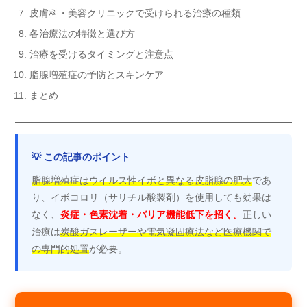
皮膚科・美容クリニックで受けられる治療の種類
各治療法の特徴と選び方
治療を受けるタイミングと注意点
脂腺増殖症の予防とスキンケア
まとめ
💡 この記事のポイント
脂腺増殖症はウイルス性イボと異なる皮脂腺の肥大
であ
り、イボコロリ（サリチル酸製剤）を使用しても効果は
なく、
炎症・色素沈着・バリア機能低下を招く。
正しい
治療は
炭酸ガスレーザーや電気凝固療法など医療機関で
の専門的処置
が必要。