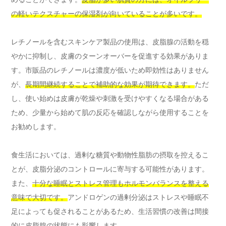
の軽いテクスチャーの保湿剤が向いていることが多いです。
レチノールを含むスキンケア製品の使用は、皮脂腺の活動を穏
やかに抑制し、皮膚のターンオーバーを促進する効果がありま
す。市販品のレチノールは濃度が低いため即効性はありません
が、
長期間継続することで補助的な効果が期待できます。
ただ
し、使い始めは皮膚が乾燥や刺激を受けやすくなる場合がある
ため、少量から始めて肌の反応を確認しながら使用することを
お勧めします。
食生活においては、過剰な糖質や動物性脂肪の摂取を控えるこ
とが、皮脂分泌のコントロールに寄与する可能性があります。
また、
十分な睡眠とストレス管理もホルモンバランスを整える
意味で大切です。
アンドロゲンの過剰分泌はストレスや睡眠不
足によっても促されることがあるため、生活習慣の改善は間接
的に皮脂腺の状態にも影響します。