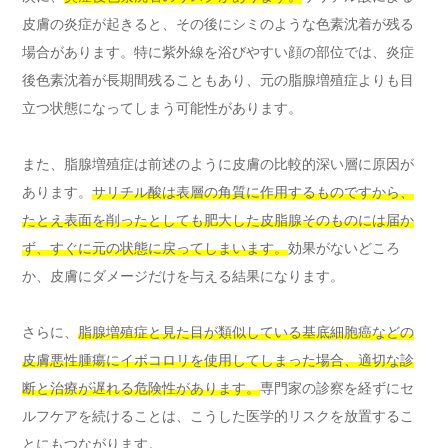
皮膚の炎症が起きると、その後にシミのような色素沈着が残る
場合があります。特に紫外線を浴びやすい顔の部位では、炎症
後色素沈着が長期間残ることもあり、元の脂腺増殖症よりも目
立つ状態になってしまう可能性があります。
また、脂腺増殖症は前述のように皮膚の比較的深い層に原因が
あります。
サリチル酸は表層の角質に作用するものですから、
たとえ表面を削ったとしても肥大した皮脂腺そのものには届か
ず、すぐに元の状態に戻ってしまいます。
効果がないどころ
か、皮膚にダメージだけを与える結果になります。
さらに、
脂腺増殖症と見た目が類似している基底細胞癌などの
皮膚悪性腫瘍にイボコロリを使用してしまった場合、適切な診
断と治療が遅れる危険性があります。
専門家の診察を経ずにセ
ルフケアを続けることは、こうした医学的リスクを放置するこ
とにもつながります。