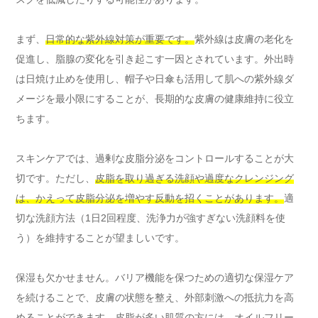
まず、
日常的な紫外線対策が重要です。
紫外線は皮膚の老化を
促進し、脂腺の変化を引き起こす一因とされています。外出時
は日焼け止めを使用し、帽子や日傘も活用して肌への紫外線ダ
メージを最小限にすることが、長期的な皮膚の健康維持に役立
ちます。
スキンケアでは、過剰な皮脂分泌をコントロールすることが大
切です。ただし、
皮脂を取り過ぎる洗顔や過度なクレンジング
は、かえって皮脂分泌を増やす反動を招くことがあります。
適
切な洗顔方法（1日2回程度、洗浄力が強すぎない洗顔料を使
う）を維持することが望ましいです。
保湿も欠かせません。バリア機能を保つための適切な保湿ケア
を続けることで、皮膚の状態を整え、外部刺激への抵抗力を高
めることができます。
皮脂が多い肌質の方には、オイルフリー