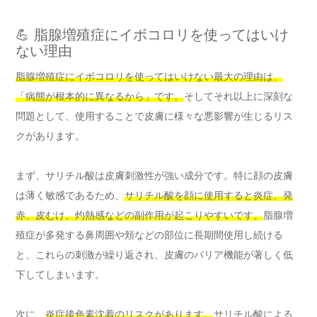
💪 脂腺増殖症にイボコロリを使ってはいけ
ない理由
脂腺増殖症にイボコロリを使ってはいけない最大の理由は、
「病態が根本的に異なるから」です。
そしてそれ以上に深刻な
問題として、使用することで皮膚に様々な悪影響が生じるリス
クがあります。
まず、サリチル酸は皮膚刺激性が強い成分です。特に顔の皮膚
は薄く敏感であるため、
サリチル酸を顔に使用すると炎症、発
赤、皮むけ、灼熱感などの副作用が起こりやすいです。
脂腺増
殖症が多発する鼻周囲や頬などの部位に長期間使用し続ける
と、これらの刺激が繰り返され、皮膚のバリア機能が著しく低
下してしまいます。
次に、
炎症後色素沈着のリスクがあります。
サリチル酸による