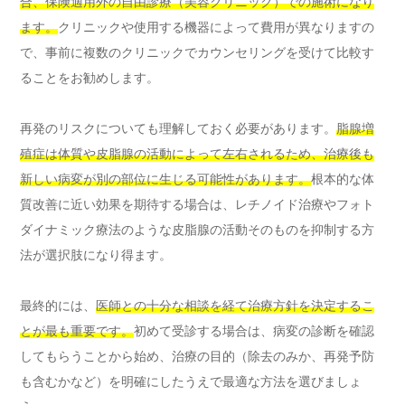
合、保険適用外の自由診療（美容クリニック）での施術になり
ます。
クリニックや使用する機器によって費用が異なりますの
で、事前に複数のクリニックでカウンセリングを受けて比較す
ることをお勧めします。
再発のリスクについても理解しておく必要があります。
脂腺増
殖症は体質や皮脂腺の活動によって左右されるため、治療後も
新しい病変が別の部位に生じる可能性があります。
根本的な体
質改善に近い効果を期待する場合は、レチノイド治療やフォト
ダイナミック療法のような皮脂腺の活動そのものを抑制する方
法が選択肢になり得ます。
最終的には、
医師との十分な相談を経て治療方針を決定するこ
とが最も重要です。
初めて受診する場合は、病変の診断を確認
してもらうことから始め、治療の目的（除去のみか、再発予防
も含むかなど）を明確にしたうえで最適な方法を選びましょ