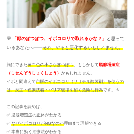
💬
「顔のぽつぽつ、イボコロリで取れるかな？」
と思って
いるあなたへ――
それ、やると悪化するかもしれません。
顔にできた
黄白色の小さなぽつぽつ
、もしかして
脂腺増殖症
（しせんぞうしょくしょう）
かもしれません。
イボと間違えて
市販のイボコロリ（サリチル酸製剤）を使うの
は、炎症・色素沈着・バリア破壊を招く危険な行為
です。⚠️
この記事を読めば、
✅ 脂腺増殖症の正体がわかる
✅
なぜイボコロリがNGなのか
理由まで理解できる
✅ 本当に効く治療法がわかる