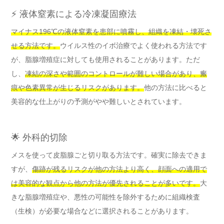
⚡ 液体窒素による冷凍凝固療法
マイナス196℃の液体窒素を患部に噴霧し、組織を凍結・壊死さ
せる方法です。
ウイルス性のイボ治療でよく使われる方法です
が、脂腺増殖症に対しても使用されることがあります。ただ
し、
凍結の深さや範囲のコントロールが難しい場合があり、瘢
痕や色素異常が生じるリスクがあります。
他の方法に比べると
美容的な仕上がりの予測がやや難しいとされています。
🌟 外科的切除
メスを使って皮脂腺ごと切り取る方法です。確実に除去できま
すが、
傷跡が残るリスクが他の方法より高く、顔面への適用で
は美容的な観点から他の方法が優先されることが多いです。
大
きな脂腺増殖症や、悪性の可能性を除外するために組織検査
（生検）が必要な場合などに選択されることがあります。