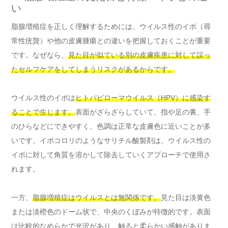
い
脂腺増殖症を正しく理解するためには、ウイルス性のイボ（尋
常性疣贅）や他の皮膚腫瘍との違いを把握しておくことが重要
です。なぜなら、
見た目が似ている別の皮膚疾患に対して誤っ
たセルフケアをしてしまうリスクがあるからです。
ウイルス性のイボは
ヒトパピローマウイルス（HPV）に感染す
ることで生じます。
表面がざらざらしていて、指や足の裏、手
のひらなどにできやすく、色調は正常な皮膚色に近いことが多
いです。イボコロリのようなサリチル酸製剤は、ウイルス性の
イボに対して角質を溶かして除去していくアプローチで使用さ
れます。
一方、
脂腺増殖症はウイルスとは無関係です。
見た目は淡黄色
または淡橙色のドーム状で、中央のくぼみが特徴的です。表面
は比較的なめらかで光沢があり、触ると柔らかい感触がありま