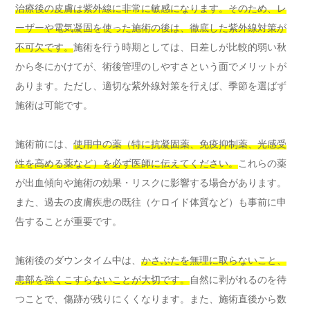
治療後の皮膚は紫外線に非常に敏感になります。そのため、レ
ーザーや電気凝固を使った施術の後は、徹底した紫外線対策が
不可欠です。
施術を行う時期としては、日差しが比較的弱い秋
から冬にかけてが、術後管理のしやすさという面でメリットが
あります。ただし、適切な紫外線対策を行えば、季節を選ばず
施術は可能です。
施術前には、
使用中の薬（特に抗凝固薬、免疫抑制薬、光感受
性を高める薬など）を必ず医師に伝えてください。
これらの薬
が出血傾向や施術の効果・リスクに影響する場合があります。
また、過去の皮膚疾患の既往（ケロイド体質など）も事前に申
告することが重要です。
施術後のダウンタイム中は、
かさぶたを無理に取らないこと、
患部を強くこすらないことが大切です。
自然に剥がれるのを待
つことで、傷跡が残りにくくなります。また、施術直後から数