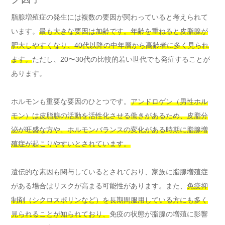
脂腺増殖症の発生には複数の要因が関わっていると考えられて
います。
最も大きな要因は加齢です。年齢を重ねると皮脂腺が
肥大しやすくなり、40代以降の中年層から高齢者に多く見られ
ます。
ただし、20〜30代の比較的若い世代でも発症することが
あります。
ホルモンも重要な要因のひとつです。
アンドロゲン（男性ホル
モン）は皮脂腺の活動を活性化させる働きがあるため、皮脂分
泌が旺盛な方や、ホルモンバランスの変化がある時期に脂腺増
殖症が起こりやすいとされています。
遺伝的な素因も関与しているとされており、家族に脂腺増殖症
がある場合はリスクが高まる可能性があります。また、
免疫抑
制剤（シクロスポリンなど）を長期間服用している方にも多く
見られることが知られており、
免疫の状態が脂腺の増殖に影響