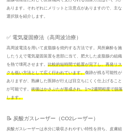
あります。それぞれにメリットと注意点がありますので、主な
選択肢を紹介します。
✅ 電気凝固療法（高周波治療）
高周波電流を用いて皮脂腺を焼灼する方法です。局所麻酔を施
したうえで電気凝固装置を患部に当て、肥大した皮脂腺の組織
を熱で壊死させます。
比較的短時間で処置が完了し、再発リス
クも低い方法として広く行われています。
傷跡が残る可能性が
ありますが、熟練した医師が行えば目立ちにくく仕上げること
が可能です。
術後はかさぶたが形成され、1〜2週間程度で脱落
します。
📝 炭酸ガスレーザー（CO2レーザー）
炭酸ガスレーザーは水分に吸収されやすい特性を持ち、皮膚組