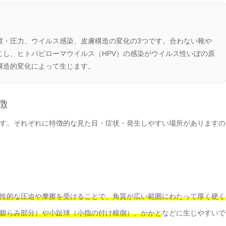
擦・圧力、ウイルス感染、皮膚構造の変化の3つです。合わない靴や
し、ヒトパピローマウイルス（HPV）の感染がウイルス性いぼの原
構造的変化によって生じます。
徴
す。それぞれに特徴的な見た目・症状・発生しやすい場所がありますの
性的な圧迫や摩擦を受けることで、角質が広い範囲にわたって厚く硬く
膨らみ部分）や小趾球（小指の付け根側）、かかと
などに生じやすいで