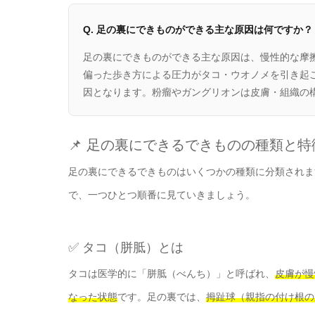
Q. 足の裏にできものができる主な原因は何ですか？
足の裏にできものができる主な原因は、慢性的な摩
偏った歩き方による圧力がタコ・ウオノメを引き起こ
因となります。粉瘤やガングリオンは皮膚・組織の
📌 足の裏にできるできものの種類と特
足の裏にできるできものはいくつかの種類に分類されま
で、一つひとつ順番に見ていきましょう。
✅ タコ（胼胝）とは
タコは医学的に「胼胝（べんち）」と呼ばれ、
皮膚が慢
なった状態
です。足の裏では、
拇趾球（親指の付け根の