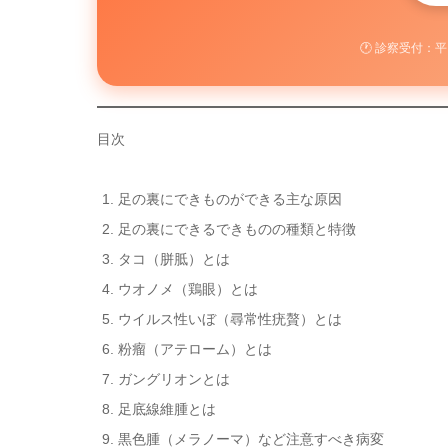
🕐 診察受付：
目次
足の裏にできものができる主な原因
足の裏にできるできものの種類と特徴
タコ（胼胝）とは
ウオノメ（鶏眼）とは
ウイルス性いぼ（尋常性疣贅）とは
粉瘤（アテローム）とは
ガングリオンとは
足底線維腫とは
黒色腫（メラノーマ）など注意すべき病変