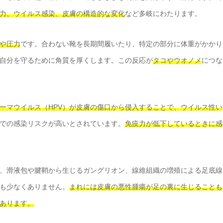
力、ウイルス感染、皮膚の構造的な変化
など多岐にわたります。
や圧力
です。合わない靴を長期間履いたり、特定の部分に体重がかかり
自分を守るために角質を厚くします。この反応が
タコやウオノメ
につな
ーマウイルス（HPV）が皮膚の傷口から侵入することで、ウイルス性い
での感染リスクが高いとされています。
免疫力が低下しているときに感
、滑液包や腱鞘から生じるガングリオン、線維組織の増殖による足底線
も少なくありません。
まれには皮膚の悪性腫瘍が足の裏に生じることも
あります。