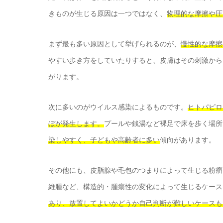
きものが生じる原因は一つではなく、
物理的な摩擦や圧
まず最も多い原因として挙げられるのが、
慢性的な摩擦
やすい歩き方をしていたりすると、皮膚はその刺激から
がります。
次に多いのがウイルス感染によるものです。
ヒトパピロ
ぼが発生します。
プールや銭湯など裸足で床を歩く場所
染しやすく、子どもや高齢者に多い
傾向があります。
その他にも、皮脂腺や毛包のつまりによって生じる粉瘤
維腫など、構造的・腫瘍性の変化によって生じるケース
あり、放置してよいかどうか自己判断が難しいケースも