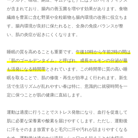
が含まれており、腸内の善玉菌を増やす効果があります。食物
繊維を豊富に含む野菜や全粒穀物も腸内環境の改善に役立ちま
す。腸内環境が良好に保たれると、全身の免疫バランスが整
い、肌の炎症が起きにくくなります。
睡眠の質を高めることも重要です。
午後10時から午前2時の間は
「肌のゴールデンタイム」と呼ばれ、成長ホルモンの分泌が最
も活発になる時間帯
とされています。この時間帯に質の高い睡
眠を取ることで、肌の修復・再生が効率よく行われます。新生
活で生活リズムが乱れやすい春は特に、意識的に就寝時間を一
定に保つことが肌の健康に直結します。
運動は適度に行うことでストレス発散になり、血行を促進して
肌に必要な栄養素や酸素を届けやすくします。ただし、運動後
に汗をそのまま放置すると毛穴に汗や汚れが詰まりやすくなる
ため、運動後は速やかに洗顔・シャワーを行うことが大切で