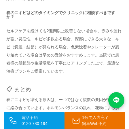
春のニキビはどのタイミングでクリニックに相談すべきです
か？
セルフケアを続けても2週間以上改善しない場合や、赤みや腫れ
が強い炎症性ニキビが多数ある場合、深部にできる大きなニキ
ビ（嚢腫・結節）が見られる場合、色素沈着やクレーターが残
り始めている場合は早めの受診をおすすめします。当院では患
者様の肌状態や生活環境を丁寧にヒアリングした上で、最適な
治療プランをご提案しています。
📋 まとめ
春にニキビが増える原因は、一つではなく複数の要因が複合的
に絡み合っています。ホルモンバランスの乱れ、花粉による肌
バリアの低下、春から増加する紫外線のダメージ、気温差によ
電話予約
1分で入力完了
0120-780-194
簡単Web予約
る皮脂分泌の変化、新生活によるストレス、冬の乾燥ダメージ