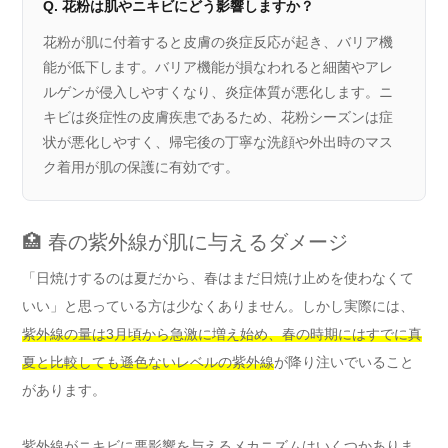
Q. 花粉は肌やニキビにどう影響しますか？
花粉が肌に付着すると皮膚の炎症反応が起き、バリア機
能が低下します。バリア機能が損なわれると細菌やアレ
ルゲンが侵入しやすくなり、炎症体質が悪化します。ニ
キビは炎症性の皮膚疾患であるため、花粉シーズンは症
状が悪化しやすく、帰宅後の丁寧な洗顔や外出時のマス
ク着用が肌の保護に有効です。
🏥 春の紫外線が肌に与えるダメージ
「日焼けするのは夏だから、春はまだ日焼け止めを使わなくて
いい」と思っている方は少なくありません。しかし実際には、
紫外線の量は3月頃から急激に増え始め、春の時期にはすでに真
夏と比較しても遜色ないレベルの紫外線
が降り注いでいること
があります。
紫外線がニキビに悪影響を与えるメカニズムはいくつかありま