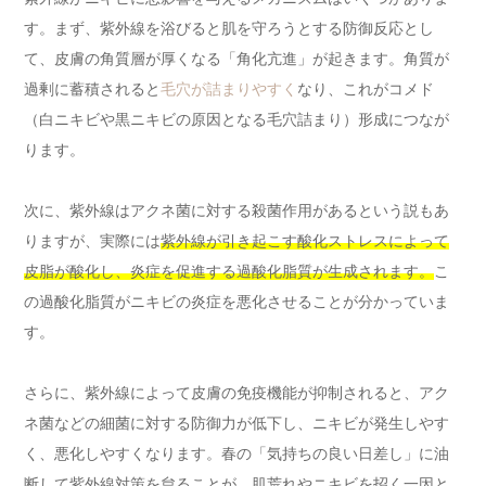
す。まず、紫外線を浴びると肌を守ろうとする防御反応とし
て、皮膚の角質層が厚くなる「角化亢進」が起きます。角質が
過剰に蓄積されると
毛穴が詰まりやすく
なり、これがコメド
（白ニキビや黒ニキビの原因となる毛穴詰まり）形成につなが
ります。
次に、紫外線はアクネ菌に対する殺菌作用があるという説もあ
りますが、実際には
紫外線が引き起こす酸化ストレスによって
皮脂が酸化し、炎症を促進する過酸化脂質が生成されます。
こ
の過酸化脂質がニキビの炎症を悪化させることが分かっていま
す。
さらに、紫外線によって皮膚の免疫機能が抑制されると、アク
ネ菌などの細菌に対する防御力が低下し、ニキビが発生しやす
く、悪化しやすくなります。春の「気持ちの良い日差し」に油
断して紫外線対策を怠ることが、肌荒れやニキビを招く一因と