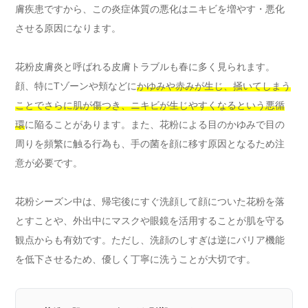
膚疾患ですから、この炎症体質の悪化はニキビを増やす・悪化
させる原因になります。
花粉皮膚炎と呼ばれる皮膚トラブルも春に多く見られます。
顔、特にTゾーンや頬などに
かゆみや赤みが生じ、掻いてしまう
ことでさらに肌が傷つき、ニキビが生じやすくなるという悪循
環
に陥ることがあります。また、花粉による目のかゆみで目の
周りを頻繁に触る行為も、手の菌を顔に移す原因となるため注
意が必要です。
花粉シーズン中は、帰宅後にすぐ洗顔して顔についた花粉を落
とすことや、外出中にマスクや眼鏡を活用することが肌を守る
観点からも有効です。ただし、洗顔のしすぎは逆にバリア機能
を低下させるため、優しく丁寧に洗うことが大切です。