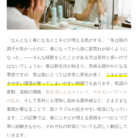
「なんとなく春になるとニキビが増える気がする」「冬は肌の
調子が良かったのに、春になってから急に肌荒れが続くように
なった」——そんな経験をしたことがある方は意外と多いので
はないでしょうか。春は新生活が始まり、気候も穏やかになる
季節ですが、実は肌にとっては非常に変化が多く、
ニキビがで
きやすい環境が整ってしまいやすい時期
でもあります。気温の
変動、花粉の飛散、
新生活によるストレス
、
ホルモンバランス
の乱れ
、そして意外にも増加し始める紫外線など、さまざまな
要因が重なることで、肌トラブルが起きやすい状況になってい
ます。この記事では、春にニキビが増える原因を一つひとつ丁
寧に紐解きながら、それぞれの対策についても詳しく解説して
いきます。