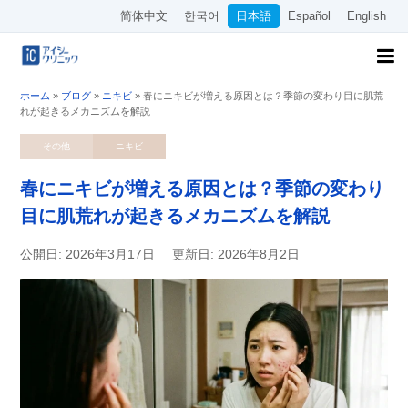
简体中文
한국어
日本語
Español
English
ホーム
»
ブログ
»
ニキビ
»
春にニキビが増える原因とは？季節の変わり目に肌荒
れが起きるメカニズムを解説
その他
ニキビ
春にニキビが増える原因とは？季節の変わり
目に肌荒れが起きるメカニズムを解説
公開日: 2026年3月17日
更新日: 2026年8月2日