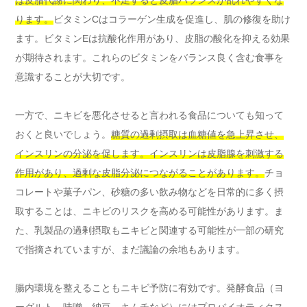
ります。
ビタミンCはコラーゲン生成を促進し、肌の修復を助け
ます。ビタミンEは抗酸化作用があり、皮脂の酸化を抑える効果
が期待されます。これらのビタミンをバランス良く含む食事を
意識することが大切です。
一方で、ニキビを悪化させると言われる食品についても知って
おくと良いでしょう。
糖質の過剰摂取は血糖値を急上昇させ、
インスリンの分泌を促します。インスリンは皮脂腺を刺激する
作用があり、過剰な皮脂分泌につながることがあります。
チョ
コレートや菓子パン、砂糖の多い飲み物などを日常的に多く摂
取することは、ニキビのリスクを高める可能性があります。ま
た、乳製品の過剰摂取もニキビと関連する可能性が一部の研究
で指摘されていますが、まだ議論の余地もあります。
腸内環境を整えることもニキビ予防に有効です。発酵食品（ヨ
ーグルト、味噌、納豆、キムチなど）にはプロバイオティクス