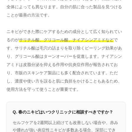
全体によっても異なります。自分の肌に合った製品を見つける
ことが最善の方法です。
ニキビができた際にケアするための成分として広く知られてい
るのが
サリチル酸、グリコール酸、ナイアシンアミドなど
で
す。サリチル酸は毛穴の詰まりを取り除くピーリング効果があ
り、グリコール酸はターンオーバーを促進します。ナイアシン
アミドは皮脂分泌を抑える作用や抗炎症作用が報告されてお
り、市販のスキンケア製品にも多く配合されています。ただ
し、濃度や使い方を誤ると肌に負担をかけることもあるため、
使用方法を守って使うことが重要です。
Q. 春のニキビはいつクリニックに相談すべきですか？
セルフケアを2週間以上続けても改善しない場合や、赤み
や腫れが強い炎症性ニキビが多数ある場合、深部にでき