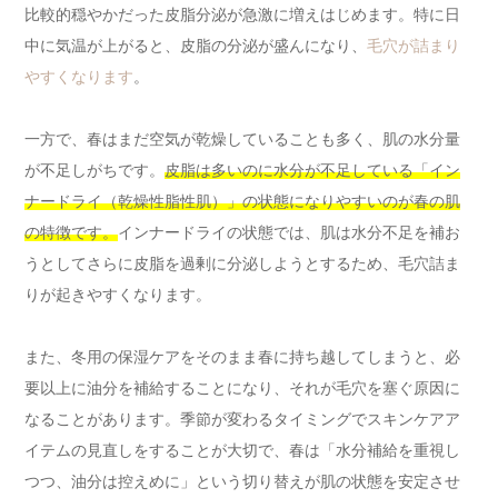
比較的穏やかだった皮脂分泌が急激に増えはじめます。特に日
中に気温が上がると、皮脂の分泌が盛んになり、
毛穴が詰まり
やすくなります
。
一方で、春はまだ空気が乾燥していることも多く、肌の水分量
が不足しがちです。
皮脂は多いのに水分が不足している「イン
ナードライ（乾燥性脂性肌）」の状態になりやすいのが春の肌
の特徴です。
インナードライの状態では、肌は水分不足を補お
うとしてさらに皮脂を過剰に分泌しようとするため、毛穴詰ま
りが起きやすくなります。
また、冬用の保湿ケアをそのまま春に持ち越してしまうと、必
要以上に油分を補給することになり、それが毛穴を塞ぐ原因に
なることがあります。季節が変わるタイミングでスキンケアア
イテムの見直しをすることが大切で、春は「水分補給を重視し
つつ、油分は控えめに」という切り替えが肌の状態を安定させ