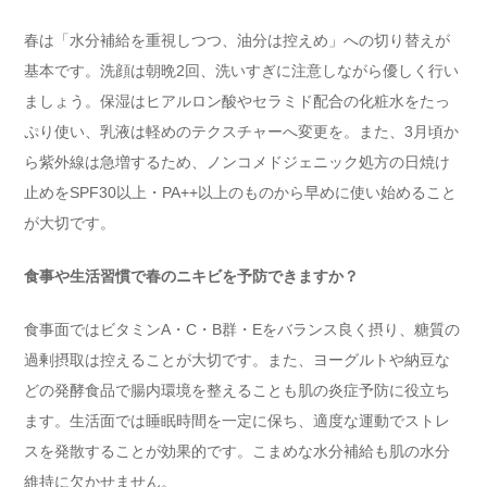
春は「水分補給を重視しつつ、油分は控えめ」への切り替えが
基本です。洗顔は朝晩2回、洗いすぎに注意しながら優しく行い
ましょう。保湿はヒアルロン酸やセラミド配合の化粧水をたっ
ぷり使い、乳液は軽めのテクスチャーへ変更を。また、3月頃か
ら紫外線は急増するため、ノンコメドジェニック処方の日焼け
止めをSPF30以上・PA++以上のものから早めに使い始めること
が大切です。
食事や生活習慣で春のニキビを予防できますか？
食事面ではビタミンA・C・B群・Eをバランス良く摂り、糖質の
過剰摂取は控えることが大切です。また、ヨーグルトや納豆な
どの発酵食品で腸内環境を整えることも肌の炎症予防に役立ち
ます。生活面では睡眠時間を一定に保ち、適度な運動でストレ
スを発散することが効果的です。こまめな水分補給も肌の水分
維持に欠かせません。