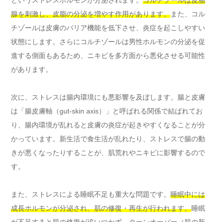
腺を刺激し、皮脂の分泌を増やす作用があります。
また、コル
チゾールは皮膚のバリア機能を低下させ、炎症を起こしやすい
状態にします。さらにコルチゾールは男性ホルモンの分泌を促
進する側面もあるため、ニキビを多方面から悪化させる可能性
があります。
次に、ストレスは腸内環境にも悪影響を及ぼします。腸と皮膚
は「腸皮膚軸（gut-skin axis）」と呼ばれる関係で結ばれてお
り、腸内環境が乱れると皮膚の炎症が起きやすくなることが分
かっています。新生活で食生活が乱れたり、ストレスで腸の動
きが悪くなったりすることが、肌荒れやニキビに影響するので
す。
また、ストレスによる睡眠不足も重大な問題です。
睡眠中には
成長ホルモンが分泌され、肌の修復・再生が行われます。
睡眠
が不足すると肌の修復が追いつかず、ターンオーバー（肌の新