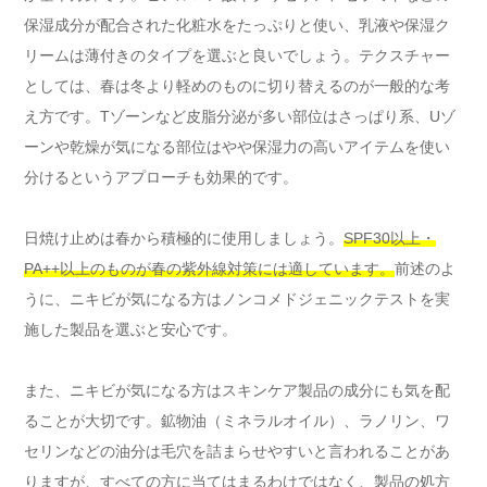
保湿成分が配合された化粧水をたっぷりと使い、乳液や保湿ク
リームは薄付きのタイプを選ぶと良いでしょう。テクスチャー
としては、春は冬より軽めのものに切り替えるのが一般的な考
え方です。Tゾーンなど皮脂分泌が多い部位はさっぱり系、Uゾ
ーンや乾燥が気になる部位はやや保湿力の高いアイテムを使い
分けるというアプローチも効果的です。
日焼け止めは春から積極的に使用しましょう。
SPF30以上・
PA++以上のものが春の紫外線対策には適しています。
前述のよ
うに、ニキビが気になる方はノンコメドジェニックテストを実
施した製品を選ぶと安心です。
また、ニキビが気になる方はスキンケア製品の成分にも気を配
ることが大切です。鉱物油（ミネラルオイル）、ラノリン、ワ
セリンなどの油分は毛穴を詰まらせやすいと言われることがあ
りますが、すべての方に当てはまるわけではなく、製品の処方