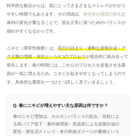
科学的な観点からは、肌にとってさまざまなストレスがかかり
やすい時期でもあります。その理由は、
春特有の環境の変化
と
体内の変化が重なることで、肌を正常に保つためのバランスが
崩れやすくなるからです。
ニキビ（尋常性痤瘡）は、
毛穴の詰まり・過剰な皮脂分泌・ア
クネ菌の増殖・炎症という4つのプロセス
が複合的に絡み合って
発生します。春の時期には、これらのプロセスを促進させる要
因が一気に増えるため、ニキビが起きやすくなってしまうので
す。具体的な要因を一つひとつ詳しく見ていきましょう。
Q. 春にニキビが増えやすい主な原因は何ですか？
春のニキビ増加は、ホルモンバランスの乱れ・花粉によ
る肌バリア低下・紫外線増加・気温差による皮脂分泌の
変化・新生活ストレス・冬の乾燥ダメージの蓄積という