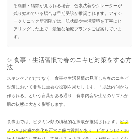
る嚢腫・結節が見られる場合、色素沈着やクレーターが
残り始めている場合は早期受診が推奨されます。アイシ
ークリニック新宿院では、肌状態や生活環境を丁寧にヒ
アリングした上で、最適な治療プランをご提案していま
す。
✨ 食事・生活習慣で春のニキビ対策をする方
法
スキンケアだけでなく、食事や生活習慣の見直しも春のニキビ
対策において非常に重要な役割を果たします。「肌は内側から
作られる」という言葉がある通り、食事内容や生活のリズムが
肌の状態に大きく影響します。
食事面では、ビタミン類の積極的な摂取が推奨されます。
ビタ
ミンAは皮膚の角化を正常に保つ役割があり、ビタミンB2・B6
は皮脂代謝に関わり、不足すると皮脂バランスが乱れやすくな