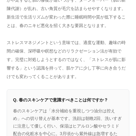
陳代謝）が乱れ、古い角質が毛穴を詰まらせやすくなります。
新生活で生活リズムが変わった際に睡眠時間や質が低下するこ
とは、春のニキビ悪化を招く大きな要因となります。
ストレスマネジメントという意味では、適度な運動、趣味の時
間の確保、深呼吸や瞑想などのリラクゼーション法が有効で
す。完璧に対処しようとするのではなく、「ストレスが肌に影
響する」という認識を持って、肌ケアに少し丁寧に向き合うだ
けでも変わってくることがあります。
Q. 春のスキンケアで意識すべきことは何ですか？
春のスキンケアは「水分補給を重視しつつ油分は控え
め」への切り替えが基本です。洗顔は朝晩2回、洗いすぎ
に注意して優しく行い、保湿はヒアルロン酸やセラミド
配合の化粧水を中心に。3月頃から紫外線は急増するた