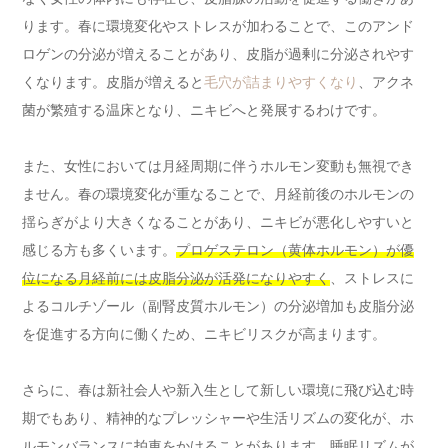
ります。春に環境変化やストレスが加わることで、このアンド
ロゲンの分泌が増えることがあり、皮脂が過剰に分泌されやす
くなります。皮脂が増えると
毛穴が詰まりやすくなり
、アクネ
菌が繁殖する温床となり、ニキビへと発展するわけです。
また、女性においては月経周期に伴うホルモン変動も無視でき
ません。春の環境変化が重なることで、月経前後のホルモンの
揺らぎがより大きくなることがあり、ニキビが悪化しやすいと
感じる方も多くいます。
プロゲステロン（黄体ホルモン）が優
位になる月経前には皮脂分泌が活発になりやすく
、ストレスに
よるコルチゾール（副腎皮質ホルモン）の分泌増加も皮脂分泌
を促進する方向に働くため、ニキビリスクが高まります。
さらに、春は新社会人や新入生として新しい環境に飛び込む時
期でもあり、精神的なプレッシャーや生活リズムの変化が、ホ
ルモンバランスに拍車をかけることがあります。睡眠リズムが