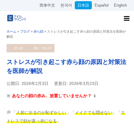
简体中文
한국어
日本語
Español
English
ホーム
»
ブログ
»
赤ら顔
»
ストレスが引き起こす赤ら顔の原因と対策法を医師が
解説
赤ら顔
酒さ・赤ら顔
ストレスが引き起こす赤ら顔の原因と対策法
を医師が解説
公開日: 2026年2月3日
更新日: 2026年3月23日
🚨
あなたの顔の赤み、放置していませんか？
📱
💭 「
人前に出るのが恥ずかしい
」「
メイクでも隠せない
」「
ス
トレスで顔が真っ赤になる
」