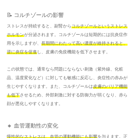
📝 コルチゾールの影響
ストレスが持続すると、副腎から
コルチゾールというストレス
ホルモン
が分泌されます。コルチゾールは短期的には抗炎症作
用を示しますが、
長期間にわたって高い濃度が維持されると、
逆に炎症を促進
し、皮膚の免疫機能を低下させます。
この状態では、通常なら問題にならない刺激（紫外線、化粧
品、温度変化など）に対しても敏感に反応し、炎症性の赤みが
生じやすくなります。また、コルチゾールは
皮膚のバリア機能
も低下
させるため、外部刺激に対する防御力が弱くなり、赤ら
顔が悪化しやすくなります。
🔸 血管運動性の変化
慢性的なストレスは、血管の運動機能にも影響
を与えます。正