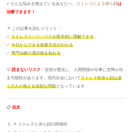
⚡ そんな悩みを抱えているあなたへ。
ストレスによる赤ら顔
は
治療できます！
📌 この記事を読むメリット：
✅
ストレス
赤ら顔の原因
が医学的に理解できる
✅
今日からできる改善方法がわかる
✅
専門治療の選択肢を知れる
💡
読まないリスク
：症状が悪化し、人間関係や仕事に支障が出
る可能性があります。現代社会において
ストレス性赤ら顔は多
くの人が抱える深刻な問題
となっています。
📋
目次
📌 ストレスと赤ら顔の関係性