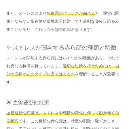
また、ストレスにより
免疫系のバランスが崩れる
と、通常は問
題とならない常在菌や環境因子に対しても過剰な免疫反応を示
すことがあり、これも赤ら顔の原因となります。
✨ ストレスが関与する赤ら顔の種類と特徴
ストレスが関与する赤ら顔にはいくつかの種類があり、それぞ
れ異なる特徴を持っています。
適切な対策を行うためには、自
分の症状がどのタイプに当てはまるか
を理解することが重要で
す。
🌟 血管運動性紅斑
血管運動性紅斑は、ストレスや感情の変化に伴って顔が赤くな
る状態
です。この種類の赤ら顔は、特定の刺激（恥ずかしさ、
怒り、不安など）に反応して急激に現れ、刺激がなくなると比