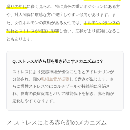
盛りの年代
に多く見られ、特に責任の重いポジションにある方
や、対人関係に敏感な方に発症しやすい傾向があります。ま
た、女性ホルモンの変動がある女性では、
ホルモンバランスの
乱れとストレスが相互に影響
し合い、症状がより複雑になるこ
ともあります。
Q. ストレスが赤ら顔を引き起こすメカニズムは？
ストレスにより交感神経が優位になるとアドレナリンが
分泌され、顔の
毛細血管が拡張
して赤みが生じます。さ
らに慢性ストレスではコルチゾールが持続的に分泌さ
れ、皮膚の炎症促進とバリア機能低下を招き、赤ら顔が
悪化しやすくなります。
📌 ストレスによる赤ら顔のメカニズム