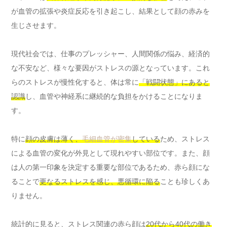
が血管の拡張や炎症反応を引き起こし、結果として顔の赤みを
生じさせます。
現代社会では、仕事のプレッシャー、人間関係の悩み、経済的
な不安など、様々な要因がストレスの源となっています。これ
らのストレスが慢性化すると、体は常に
「戦闘状態」にあると
認識
し、血管や神経系に継続的な負担をかけることになりま
す。
特に
顔の皮膚は薄く、
毛細血管が密集
している
ため、ストレス
による血管の変化が外見として現れやすい部位です。また、顔
は人の第一印象を決定する重要な部位であるため、赤ら顔にな
ることで
更なるストレスを感じ、悪循環に陥る
ことも珍しくあ
りません。
統計的に見ると、ストレス関連の赤ら顔は
20代から40代の働き