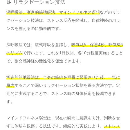
📝 リラクゼーション技法
深呼吸法、漸進的筋弛緩法、マインドフルネス瞑想
などのリラ
クゼーション技法は、ストレス反応を軽減し、自律神経のバラ
ンスを整えるのに効果的です。
深呼吸法では、腹式呼吸を意識し、
吸気4秒、保息4秒、呼気8秒
のリズム
で行います。これを1日数回、各10分程度実施すること
で、副交感神経の活性化を促進できます。
漸進的筋弛緩法は、全身の筋肉を順番に緊張させた後、一気に
脱力
することで深いリラクゼーション状態を得る方法です。定
期的に実践することで、ストレス時の身体反応を軽減できま
す。
マインドフルネス瞑想は、現在の瞬間に意識を向け、判断をせ
ずに体験を観察する技法です。継続的な実践により、
ストレス