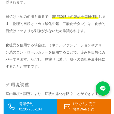
奨されます。
日焼け止めの使用も重要で、
SPF30以上の製品を毎日使用
しま
す。物理的日焼け止め（酸化亜鉛、二酸化チタン）は、化学的
日焼け止めよりも刺激が少ないため推奨されます。
化粧品を使用する場合は、ミネラルファンデーションやグリー
ン系のコントロールカラーを使用することで、赤みを自然にカ
バーできます。ただし、厚塗りは避け、肌への負担を最小限に
することが重要です。
✅ 環境調整
室内環境の調整により、症状の悪化を防ぐことができます。
室
温は22-24度、湿度は50-60%
に保つことが理想的です。急激な
電話予約
1分で入力完了
温度変化を避けるため、外出時には段階的に環境に慣らすこと
0120-780-194
簡単Web予約