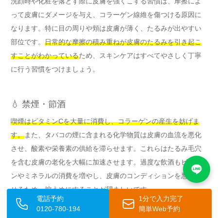
洗顔時や化粧を落とす際に皮膚を強くこする習慣は、摩擦によ
って皮膚にダメージを与え、コラーゲン線維を傷つける原因に
なります。特に目の周りや頬は皮膚が薄く、たるみが出やすい
部位です。
日常的な摩擦の積み重ねが皮膚のたるみを引き起こ
すことがわかっている
ため、スキンケアはすべてやさしく丁寧
に行う習慣をつけましょう。
💧 禁煙・節酒
喫煙はビタミンCを大量に消費し、コラーゲンの産生を妨げま
す。
また、タバコの煙に含まれる化学物質は皮膚の血流を悪化
させ、酸素や栄養素の供給を滞らせます。これらはたるみ毛穴
を含む皮膚の老化を大幅に加速させます。過度な飲酒もビタミ
ンやミネラルの消費を増やし、皮膚のコンディションを悪化さ
せるため、控えめにすることが望ましいです。
電話予約
1分で入力完了
0120-780-194
簡単Web予約