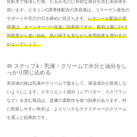
化粧水で保湿した後、たるみ毛穴に有効な成分を含む美容液を
使います。ビタミンC誘導体配合の美容液は、コラーゲン産生の
サポートや毛穴の引き締めに役立ちます。
レチノール配合の美
容液は、ターンオーバー促進に効果的ですが、最初は週に2〜3
回程度から使い始め、肌の様子を見ながら使用頻度を増やすの
がよいでしょう。
🦠 ステップ4：乳液・クリームで水分と油分をし
っかり閉じ込める
美容液の後は乳液やクリームで蓋をして、保湿成分が蒸発しな
いようにします。エモリエント成分（シアバター、スクワラン
など）を含む製品は、皮膚の柔軟性を保つ効果があります。特
に乾燥しやすい秋冬は、よりリッチなテクスチャーのクリーム
を選ぶと効果的です。