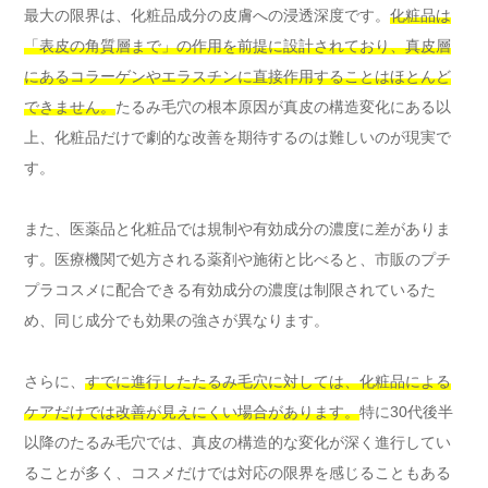
最大の限界は、化粧品成分の皮膚への浸透深度です。
化粧品は
「表皮の角質層まで」の作用を前提に設計されており、真皮層
にあるコラーゲンやエラスチンに直接作用することはほとんど
できません。
たるみ毛穴の根本原因が真皮の構造変化にある以
上、化粧品だけで劇的な改善を期待するのは難しいのが現実で
す。
また、医薬品と化粧品では規制や有効成分の濃度に差がありま
す。医療機関で処方される薬剤や施術と比べると、市販のプチ
プラコスメに配合できる有効成分の濃度は制限されているた
め、同じ成分でも効果の強さが異なります。
さらに、
すでに進行したたるみ毛穴に対しては、化粧品による
ケアだけでは改善が見えにくい場合があります。
特に30代後半
以降のたるみ毛穴では、真皮の構造的な変化が深く進行してい
ることが多く、コスメだけでは対応の限界を感じることもある