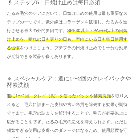
👴 ステップ5：日焼け止めは毎日必須
たるみ毛穴のケアにおいて、日焼け止めの使用は最も重要なス
テップの一つです。紫外線はコラーゲンを破壊し、たるみを進
行させる最大の外的要因です。
SPF30以上・PA+++以上の日焼
け止めを、晴れの日も曇りの日も、室内にいる日も毎日使用す
る習慣
をつけましょう。プチプラの日焼け止めでも十分な効果
が期待できる製品が多くあります。
🔸 スペシャルケア：週に1〜2回のクレイパックや
酵素洗顔
週に1〜2回、クレイ（泥）を使ったパックや酵素洗顔
を取り入
れると、毛穴に詰まった皮脂や古い角質を除去する効果が期待
できます。毛穴の詰まりを解消することで、毛穴が必要以上に
広がることを防ぎ、たるみ毛穴の悪化を抑えられます。ただし
頻繁すぎる使用は皮膚へのダメージになるため、使用頻度を守