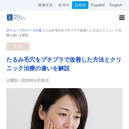
简体中文
한국어
日本語
Español
English
ホーム
»
ブログ
»
その他
»
たるみ毛穴をプチプラで改善した方法とクリニック治
療の違いを解説
その他
たるみ毛穴をプチプラで改善した方法とクリ
ニック治療の違いを解説
公開日: 2026年5月26日