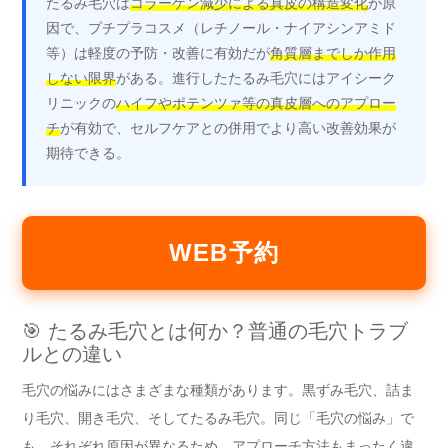
たるみ毛穴は
コラーゲン減少による真皮の構造変化
が原
因で、プチプラコスメ（レチノール・ナイアシンアミド
等）は軽度の予防・改善に有効だが
角質層までしか作用
しない限界
がある。進行したたるみ毛穴にはアイシーク
リニックの
ハイフやポテンツァ等の真皮層へのアプロー
チ
が有効で、セルフケアとの併用でより高い改善効果が
期待できる。
WEB予約
🎯 たるみ毛穴とは何か？普通の毛穴トラブ
ルとの違い
毛穴の悩みにはさまざまな種類があります。黒ずみ毛穴、詰ま
り毛穴、開き毛穴、そしてたるみ毛穴。同じ「毛穴の悩み」で
も、それぞれ原因が異なるため、アプローチ方法もまったく違