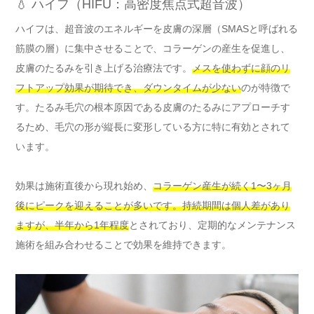
💧 ハイフ（HIFU：高密度焦点式超音波）
ハイフは、超音波のエネルギーを皮膚の深層（SMASと呼ばれる
筋膜の層）に集中させることで、コラーゲンの産生を促進し、
皮膚のたるみを引き上げる治療法です。
メスを使わずに顔のリ
フトアップ効果が期待でき、ダウンタイムが少ない
のが特徴で
す。たるみ毛穴の根本原因である皮膚のたるみにアプローチす
るため、毛穴の形が縦長に変形している方に特に有効とされて
います。
効果は施術直後から現れ始め、
コラーゲン産生が続く1〜3ヶ月
後にピークを迎えることが多いです。持続期間は個人差があり
ますが、半年から1年程度
とされており、定期的なメンテナンス
施術を組み合わせることで効果を維持できます。