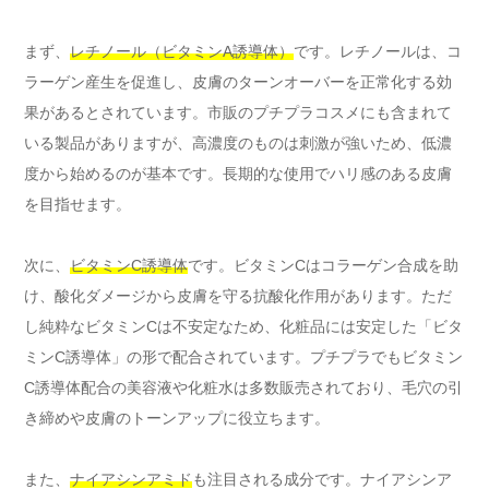
まず、
レチノール（ビタミンA誘導体）
です。レチノールは、コ
ラーゲン産生を促進し、皮膚のターンオーバーを正常化する効
果があるとされています。市販のプチプラコスメにも含まれて
いる製品がありますが、高濃度のものは刺激が強いため、低濃
度から始めるのが基本です。長期的な使用でハリ感のある皮膚
を目指せます。
次に、
ビタミンC誘導体
です。ビタミンCはコラーゲン合成を助
け、酸化ダメージから皮膚を守る抗酸化作用があります。ただ
し純粋なビタミンCは不安定なため、化粧品には安定した「ビタ
ミンC誘導体」の形で配合されています。プチプラでもビタミン
C誘導体配合の美容液や化粧水は多数販売されており、毛穴の引
き締めや皮膚のトーンアップに役立ちます。
また、
ナイアシンアミド
も注目される成分です。ナイアシンア