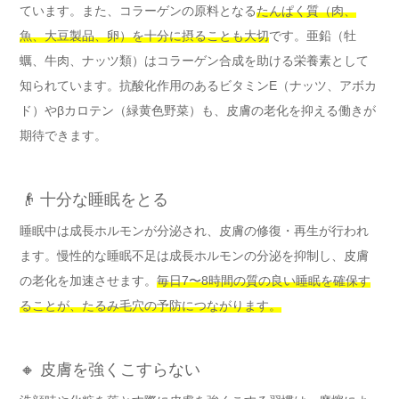
ています。また、コラーゲンの原料となる
たんぱく質（肉、
魚、大豆製品、卵）を十分に摂ることも大切
です。亜鉛（牡
蠣、牛肉、ナッツ類）はコラーゲン合成を助ける栄養素として
知られています。抗酸化作用のあるビタミンE（ナッツ、アボカ
ド）やβカロテン（緑黄色野菜）も、皮膚の老化を抑える働きが
期待できます。
👴 十分な睡眠をとる
睡眠中は成長ホルモンが分泌され、皮膚の修復・再生が行われ
ます。慢性的な睡眠不足は成長ホルモンの分泌を抑制し、皮膚
の老化を加速させます。
毎日7〜8時間の質の良い睡眠を確保す
ることが、たるみ毛穴の予防につながります。
🔸 皮膚を強くこすらない