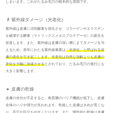
しまいます。これがたるみ毛穴の根本的な原因です。
👴 紫外線ダメージ（光老化）
紫外線は皮膚に活性酸素を発生させ、コラーゲンやエラスチン
を破壊する酵素（マトリックスメタロプロテアーゼ）の産生を
促進します。また、紫外線は皮膚の深い層にまでダメージを与
えるため、長年にわたる紫外線暴露は
「光老化」と呼ばれる皮
膚の老化を引き起こします。光老化は自然な加齢よりも皮膚の
老化を大幅に加速させる
とされており、たるみ毛穴の進行にも
大きく影響します。
🔸 皮膚の乾燥
皮膚の水分が不足すると、角質層のバリア機能が低下し、皮膚
全体のハリや弾力が失われます。乾燥した皮膚はきめが荒くな
り、毛穴が目立ちやすくなります。また、慢性的な乾燥は皮膚