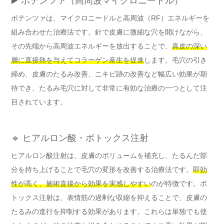
▶️ ポテンツァ（高周波マイクロニードル）
ポテンツァは、マイクロニードルと高周波（RF）エネルギーを
組み合わせた治療法です。針で皮膚に微細な穴を開けながら、
その先端から高周波エネルギーを放出することで、
真皮の深い
層に直接熱を与えてコラーゲン産生を促進
します。毛穴の引き
締め、皮膚のたるみ改善、ニキビ跡の改善など幅広い効果が期
待でき、たるみ毛穴に対して非常に有効な治療の一つとして注
目されています。
🔹 ヒアルロン酸・ボトックス注射
ヒアルロン酸注射は、皮膚のボリュームを補充し、たるんだ部
分を持ち上げることで毛穴の変形を改善する治療法です。
即効
性が高く、施術直後から効果を実感しやすい
のが特徴です。ボ
トックス注射は、表情筋の過剰な収縮を抑えることで、皮膚の
たるみの進行を抑制する効果があります。これらは単独でも使