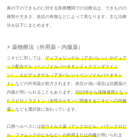
鼻の下のできものに対する医療機関での治療法は、できものの
種類や大きさ、炎症の有無などによって異なります。主な治療
法を以下にまとめます。
⚡ 薬物療法（外用薬・内服薬）
ニキビに対しては、
ディフェリンゲル（アダパレン）やデュア
ック配合ゲル（ベンゾイルパーオキシド＋クリンダマイシ
ン）、エピデュオゲル（アダパレン＋ベンゾイルパーオキシ
ド）
などの外用薬が処方されます。炎症が強い場合は抗菌薬の
内服が用いられることもあります。
2023年から保険適用となっ
たスピロノラクトン（女性ホルモンに関連するニキビへの内服
薬）
なども選択肢に加わっています。
口唇ヘルペスには
抗ウイルス薬（アシクロビル、バラシクロビ
ル、ファムシクロビルなど）の外用または内服
が用いられま