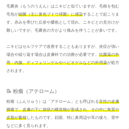
毛嚢炎（もうのうえん）はニキビと似ていますが、毛根を包む
毛包が
細菌（主に黄色ブドウ球菌）に感染
することで起こりま
す。赤みを帯びた丘疹や膿疱として現れ、ニキビとの見分けが
難しいですが、毛嚢炎の方がより痛みを伴うことが多いです。
ニキビはセルフケアで改善することもありますが、炎症が強い
場合や繰り返す場合は皮膚科での治療が必要です。
抗菌薬の外
用・内服、ディフェリンゲルやベピオゲルなどの外用薬
が処方
されます。
📝 粉瘤（アテローム）
粉瘤（ふんりゅう）は「アテローム」とも呼ばれる
良性の皮膚
腫瘍で、皮膚の下に袋状の構造物が形成され、その中に角質や
皮脂が蓄積
したものです。顔面、特に鼻周辺や耳の後ろ、背中
などに多く見られます。