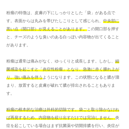
粉瘤の特徴は、皮膚の下にしっかりとした「袋」がある点で
す。表面からは丸みを帯びたしこりとして感じられ、
中央部に
黒い点（開口部）が見えることがあります。
この開口部を押す
と、チーズのような臭いのある白っぽい内容物が出てくること
があります。
粉瘤は通常は痛みがなく、ゆっくりと成長します。しかし、
細
菌感染を起こすと「炎症性粉瘤」となり、急激に赤く腫れ上が
り、強い痛みを伴う
ようになります。この状態になると膿が溜
まり、放置すると皮膚が破れて膿が排出されることもありま
す。
粉瘤の根本的な治療は外科的切除です。袋ごと取り除かなけれ
ば再発するため、内容物を絞り出すだけでは完治しません。
炎
症を起こしている場合はまず抗菌薬や切開排膿を行い、炎症が