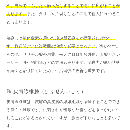
め、自分でつぶしたり触ったりすることで周囲に広がることが
あります。
また、タオルや爪切りなどの共用で他人にうつるこ
ともあります。
治療には
液体窒素を用いた冷凍凝固療法が標準的に行われま
す。数週間ごとに複数回の治療が必要になること
が多いです。
その他、サリチル酸外用薬、モノクロロ酢酸外用、炭酸ガスレ
ーザー、外科的切除などの方法もあります。免疫力が低い状態
が続くと治りにくいため、生活習慣の改善も重要です。
📝 皮膚線維腫（ひふせんいしゅ）
皮膚線維腫は、皮膚の真皮層の線維組織が増殖することででき
る良性の腫瘍です。虫刺されや軽微な外傷などをきっかけに生
じることがあるとされていますが、原因が不明なことも多いで
す。