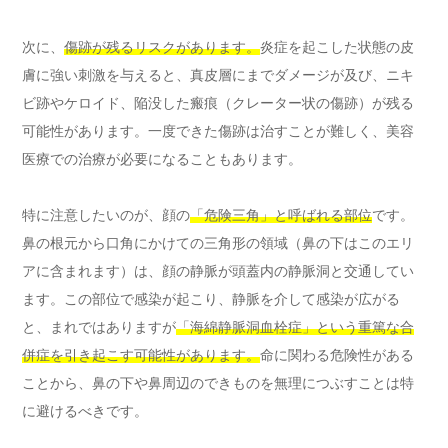
次に、
傷跡が残るリスクがあります。
炎症を起こした状態の皮
膚に強い刺激を与えると、真皮層にまでダメージが及び、ニキ
ビ跡やケロイド、陥没した瘢痕（クレーター状の傷跡）が残る
可能性があります。一度できた傷跡は治すことが難しく、美容
医療での治療が必要になることもあります。
特に注意したいのが、顔の
「危険三角」と呼ばれる部位
です。
鼻の根元から口角にかけての三角形の領域（鼻の下はこのエリ
アに含まれます）は、顔の静脈が頭蓋内の静脈洞と交通してい
ます。この部位で感染が起こり、静脈を介して感染が広がる
と、まれではありますが
「海綿静脈洞血栓症」という重篤な合
併症を引き起こす可能性があります。
命に関わる危険性がある
ことから、鼻の下や鼻周辺のできものを無理につぶすことは特
に避けるべきです。