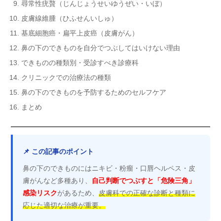
尋常性疣贅（じんじょうせいゆうぜい・いぼ）
皮膚線維腫（ひふせんいしゅ）
基底細胞癌・扁平上皮癌（皮膚がん）
鼻の下のできものを自分でつぶしてはいけない理由
できものの種類別・受診すべき診療科
クリニックでの治療法の種類
鼻の下のできものを予防するためのセルフケア
まとめ
📌 この記事のポイント
鼻の下のできものにはニキビ・粉瘤・口唇ヘルペス・皮
膚がんなど多種あり、
自己判断でつぶすと「危険三角」
感染リスク
があるため、
皮膚科での正確な診断と種類に
応じた適切な治療が重要。