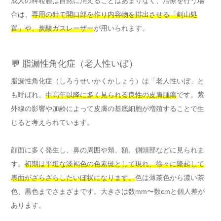
成人の稗粒腫は自然に消えることはあまりなく、治療を行う場
合は、
専用の針で開口部を作り内容物を排出させる「剣山処
置」や、炭酸ガスレーザー
が用いられます。
💬 脂漏性角化症（老人性いぼ）
脂漏性角化症（しろうせいかくかしょう）は「老人性いぼ」と
も呼ばれ、
中高年以降に多く見られる良性の皮膚腫瘍
です。紫
外線の影響や加齢によって皮膚の基底細胞が増殖することで生
じると考えられています。
顔面に多く発生し、鼻の周囲や頬、額、側頭部などに見られま
す。
初期は平坦な淡褐色の色素斑として現れ、徐々に隆起して
表面がざらざらしたいぼ状になります。
色は薄茶色から濃い茶
色、黒色までさまざまです。大きさは数mm〜数cmと個人差が
あります。