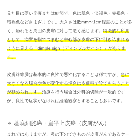
見た目は硬い丘疹または結節で、色は肌色・淡褐色・赤褐色・
暗褐色などさまざまです。大きさは数mm〜1cm程度のことが多
く、触れると周囲の皮膚に対して硬く感じます。
特徴的な所見
として、病変を指でつまむと中心部が皮膚の下に引き込まれる
ように見える「dimple sign（ディンプルサイン）」がありま
す。
皮膚線維腫は基本的に良性で悪性化することは稀ですが、
急に
大きくなる場合や色が変化する場合は皮膚科で診てもらうこと
が勧められます。
治療を行う場合は外科的切除が一般的です
が、良性で症状がなければ経過観察とすることも多いです。
🔸 基底細胞癌・扁平上皮癌（皮膚がん）
まれではありますが、鼻の下のできものが皮膚がんであるケー