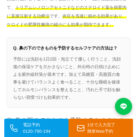
て、
トリアムシノロンアセトニドなどのステロイド薬を病変内
に直接注射する治療法
です。
炎症を迅速に鎮める効果があり、
ケロイドや肥厚性瘢痕の縮小にも効果が期待できます。
Q. 鼻の下のできものを予防するセルフケアの方法は？
予防には洗顔を1日2回・泡立てて優しく行うこと、洗顔
後の保湿ケアを欠かさないこと、外出時の日焼け止めに
よる紫外線対策が基本です。加えて高糖質・高脂質の食
事を避けてバランスよく食べること、十分な睡眠を確保
してホルモンバランスを整えること、汚れた手で顔を触
らない習慣づけも効果的です。
🎯 鼻の下のできものを予防するためのセル
電話予約
1分で入力完了
フケア
0120-780-194
簡単Web予約