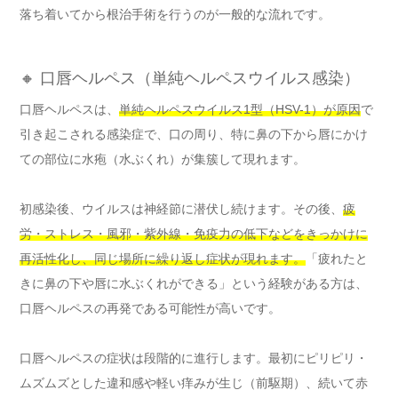
落ち着いてから根治手術を行うのが一般的な流れです。
🔸 口唇ヘルペス（単純ヘルペスウイルス感染）
口唇ヘルペスは、
単純ヘルペスウイルス1型（HSV-1）が原因
で
引き起こされる感染症で、口の周り、特に鼻の下から唇にかけ
ての部位に水疱（水ぶくれ）が集簇して現れます。
初感染後、ウイルスは神経節に潜伏し続けます。その後、
疲
労・ストレス・風邪・紫外線・免疫力の低下などをきっかけに
再活性化し、同じ場所に繰り返し症状が現れます。
「疲れたと
きに鼻の下や唇に水ぶくれができる」という経験がある方は、
口唇ヘルペスの再発である可能性が高いです。
口唇ヘルペスの症状は段階的に進行します。最初にピリピリ・
ムズムズとした違和感や軽い痒みが生じ（前駆期）、続いて赤