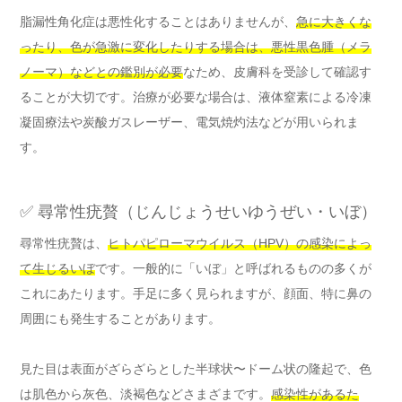
脂漏性角化症は悪性化することはありませんが、
急に大きくな
ったり、色が急激に変化したりする場合は、悪性黒色腫（メラ
ノーマ）などとの鑑別が必要
なため、皮膚科を受診して確認す
ることが大切です。治療が必要な場合は、液体窒素による冷凍
凝固療法や炭酸ガスレーザー、電気焼灼法などが用いられま
す。
✅ 尋常性疣贅（じんじょうせいゆうぜい・いぼ）
尋常性疣贅は、
ヒトパピローマウイルス（HPV）の感染によっ
て生じるいぼ
です。一般的に「いぼ」と呼ばれるものの多くが
これにあたります。手足に多く見られますが、顔面、特に鼻の
周囲にも発生することがあります。
見た目は表面がざらざらとした半球状〜ドーム状の隆起で、色
は肌色から灰色、淡褐色などさまざまです。
感染性があるた