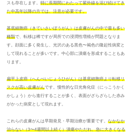
スも存在します。
特に長期間にわたって紫外線を浴び続けてき
た中高年以降の方では、注意が必要です。
基底細胞癌（きていさいぼうがん）は皮膚がんの中で最も多い
種類
で、転移は稀ですが局所での浸潤性増殖が問題となりま
す。顔面に多く発生し、光沢のある黒色〜褐色の隆起性病変と
して現れることが多いです。中心部に潰瘍を形成することもあ
ります。
扁平上皮癌（へんぺいじょうひがん）は基底細胞癌より転移リ
スクが高い皮膚がん
です。慢性的な日光角化症（にっこうかく
かしょう）から進行することが多く、表面がざらざらした赤み
がかった病変として現れます。
これらの皮膚がんは早期発見・早期治療が重要です。
なかなか
治らない（3〜4週間以上続く）潰瘍やただれ、急に大きくなる