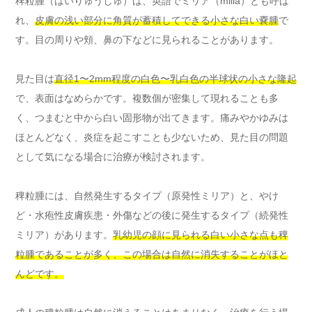
稗粒腫（はいりゅうしゅ）は、英語でミリア（milia）とも呼ば
れ、
皮膚の浅い部分に角質が蓄積してできる小さな白い嚢腫
で
す。目の周りや頬、鼻の下などに見られることがあります。
見た目は
直径1〜2mm程度の白色〜乳白色の半球状の小さな隆起
で、表面はなめらかです。複数個が密集して現れることも多
く、つまむと中から白い固形物が出てきます。痛みやかゆみは
ほとんどなく、炎症を起こすことも少ないため、見た目の問題
として気になる場合に治療が検討されます。
稗粒腫には、自然発生するタイプ（原発性ミリア）と、やけ
ど・水疱性皮膚疾患・外傷などの後に発生するタイプ（続発性
ミリア）があります。
乳幼児の顔に見られる白い小さな点も稗
粒腫であることが多く、この場合は自然に消失することがほと
んどです。