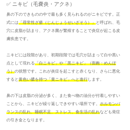
✅ ニキビ（毛嚢炎・アクネ）
鼻の下のできものの中で最も多く見られるのがニキビです。正
式には
「尋常性ざ瘡（じんじょうせいざそう）」
と呼ばれ、毛
穴に皮脂が詰まり、アクネ菌が繁殖することで炎症が起こる皮
膚疾患です。
ニキビには段階があり、初期段階では毛穴が詰まって白や黒い
点として現れる
「白ニキビ」や「黒ニキビ」（面皰：めんぽ
う）
の状態です。これが炎症を起こすと赤くなり、さらに悪化
すると
黄色い膿を持つ「黄ニキビ」へと進行
します。
鼻の下は皮脂の分泌が多く、また食べ物の油分が付着しやすい
ことから、ニキビが繰り返しできやすい場所です。
ホルモンバ
ランスの乱れ、睡眠不足、ストレス、食生活の乱れ
なども発症
の引き金となります。