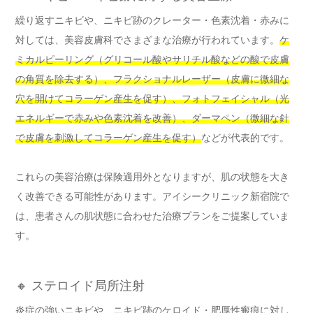
繰り返すニキビや、ニキビ跡のクレーター・色素沈着・赤みに
対しては、美容皮膚科でさまざまな治療が行われています。
ケ
ミカルピーリング（グリコール酸やサリチル酸などの酸で皮膚
の角質を除去する）、フラクショナルレーザー（皮膚に微細な
穴を開けてコラーゲン産生を促す）、フォトフェイシャル（光
エネルギーで赤みや色素沈着を改善）、ダーマペン（微細な針
で皮膚を刺激してコラーゲン産生を促す）
などが代表的です。
これらの美容治療は保険適用外となりますが、肌の状態を大き
く改善できる可能性があります。アイシークリニック新宿院で
は、患者さんの肌状態に合わせた治療プランをご提案していま
す。
🔸 ステロイド局所注射
炎症の強いニキビや、ニキビ跡のケロイド・肥厚性瘢痕に対し