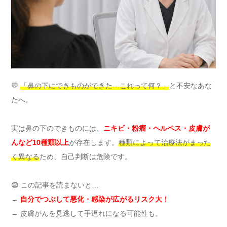
💬
「鼻の下にできものができた…これって何？」
と不安なあな
たへ。
実は鼻の下のできものには、
ニキビ・粉瘤・ヘルペス・皮膚が
んなど10種類以上
が存在します。
種類によって治療法がまった
く異なる
ため、自己判断は危険です。
😨 この記事を読まないと…
→
自分でつぶして悪化・感染が広がるリスク大！
→ 皮膚がんを見逃して手遅れになる可能性も。