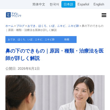
简体中文
한국어
日本語
Español
English
ホーム
»
ブログ
»
おでき、ほくろ、いぼ、ニキビ、ニキビ跡
»
鼻の下のできもの
｜原因・種類・治療法を医師が詳しく解説
おでき、ほくろ、いぼ、ニキビ、ニキビ跡
粉瘤
鼻の下のできもの｜原因・種類・治療法を医
師が詳しく解説
公開日: 2026年6月1日