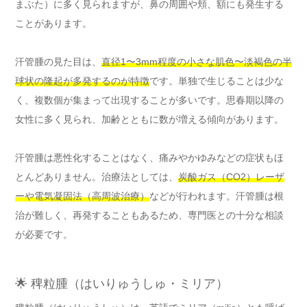
まぶた）に多く見られますが、鼻の周囲や頬、額にも発生する
ことがあります。
汗管腫の見た目は、
直径1〜3mm程度の小さな肌色〜淡褐色の半
球状の隆起が多発するのが特徴
です。単独で生じることは少な
く、複数個が集まって出現することが多いです。思春期以降の
女性に多く見られ、加齢とともに数が増える傾向があります。
汗管腫は悪性化することはなく、痛みやかゆみなどの症状もほ
とんどありません。治療法としては、
炭酸ガス（CO2）レーザ
ーや電気凝固法（高周波治療）
などが行われます。汗管腫は根
治が難しく、再発することもあるため、専門医との十分な相談
が必要です。
🌟 稗粒腫（はいりゅうしゅ・ミリア）