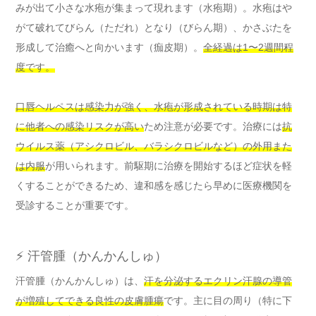
みが出て小さな水疱が集まって現れます（水疱期）。水疱はや
がて破れてびらん（ただれ）となり（びらん期）、かさぶたを
形成して治癒へと向かいます（痂皮期）。
全経過は1〜2週間程
度です。
口唇ヘルペスは感染力が強く、水疱が形成されている時期は特
に他者への感染リスクが高い
ため注意が必要です。治療には
抗
ウイルス薬（アシクロビル、バラシクロビルなど）の外用また
は内服
が用いられます。前駆期に治療を開始するほど症状を軽
くすることができるため、違和感を感じたら早めに医療機関を
受診することが重要です。
⚡ 汗管腫（かんかんしゅ）
汗管腫（かんかんしゅ）は、
汗を分泌するエクリン汗腺の導管
が増殖してできる良性の皮膚腫瘍
です。主に目の周り（特に下