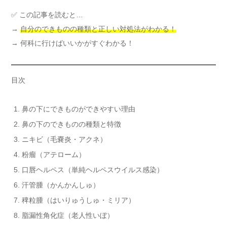
✅ この記事を読むと…
→
自分のできものの種類と正しい対処法がわかる！
→ 何科に行けばいいかがすぐわかる！
目次
鼻の下にできものができやすい理由
鼻の下のできものの種類と特徴
ニキビ（毛嚢炎・アクネ）
粉瘤（アテローム）
口唇ヘルペス（単純ヘルペスウイルス感染）
汗管腫（かんかんしゅ）
稗粒腫（はいりゅうしゅ・ミリア）
脂漏性角化症（老人性いぼ）