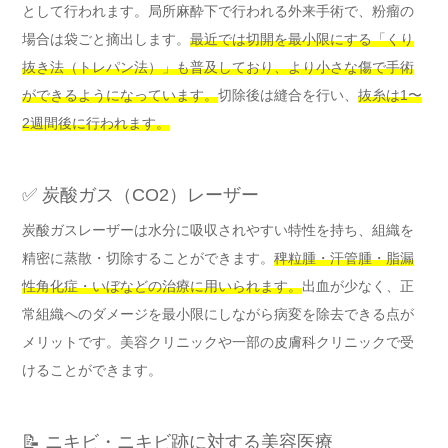
として行われます。局所麻酔下で行われる外来手術で、粉瘤の
場合は袋ごと摘出します。
最近では切開を最小限にする「くり
抜き法（トレパン法）」も普及しており、より小さな傷で手術
ができるようになっています。
切除後は縫合を行い、
抜糸は1〜
2週間後に行われます。
✅ 炭酸ガス（CO2）レーザー
炭酸ガスレーザーは水分に吸収されやすい特性を持ち、組織を
精密に蒸散・切除することができます。
稗粒腫・汗管腫・脂漏
性角化症・いぼなどの治療に用いられます。
出血が少なく、正
常組織へのダメージを最小限にしながら病変を除去できる点が
メリットです。美容クリニックや一部の皮膚科クリニックで受
けることができます。
📝 ニキビ・ニキビ跡に対する美容医療