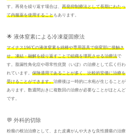
す。再発を繰り返す場合は、
再発抑制療法として長期にわたっ
て内服薬を使用すること
もあります。
🌟 液体窒素による冷凍凝固療法
マイナス196℃の液体窒素を綿棒や専用器具で病変部に接触さ
せ、凍結・融解を繰り返すことで組織を壊死させる治療法
で
す。脂漏性角化症や尋常性疣贅（いぼ）の治療として広く行わ
れています。
保険適用であることが多く、比較的安価に治療を
受けることができます。
治療後は一時的に水疱が生じることが
あります。数週間おきに複数回の治療が必要なことがほとんど
です。
💬 外科的切除
粉瘤の根治治療として、また皮膚がんや大きな良性腫瘍の治療