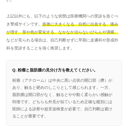
上記以外にも、以下のような状態は医療機関への受診を急ぐべ
き警戒サインです。
急激に大きくなる、自然に出血する、痛み
が増す、形や色が変化する、なかなか治らないびらんや潰瘍、
などが見られる場合は、自己判断せずに早期に皮膚科や形成外
科を受診することを強く推奨します。
Q. 粉瘤と脂肪腫の見分け方を教えてください。
粉瘤（アテローム）は中央に黒い点状の開口部（臍）が
あり、触ると硬めのしこりとして感じられます。一方、
脂肪腫は開口部がなく、触るとやや動く柔らかい感触が
特徴です。どちらも外見が似ているため正確な鑑別には
医師による診察や超音波検査が必要で、自己判断は避け
ることが重要です。