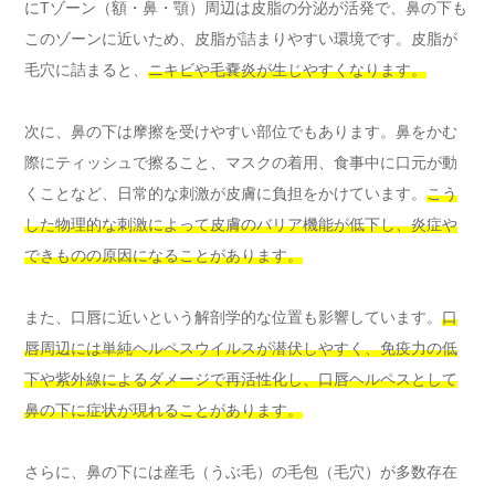
にTゾーン（額・鼻・顎）周辺は皮脂の分泌が活発で、鼻の下も
このゾーンに近いため、皮脂が詰まりやすい環境です。皮脂が
毛穴に詰まると、
ニキビや毛嚢炎が生じやすくなります。
次に、鼻の下は摩擦を受けやすい部位でもあります。鼻をかむ
際にティッシュで擦ること、マスクの着用、食事中に口元が動
くことなど、日常的な刺激が皮膚に負担をかけています。
こう
した物理的な刺激によって皮膚のバリア機能が低下し、炎症や
できものの原因になることがあります。
また、口唇に近いという解剖学的な位置も影響しています。
口
唇周辺には単純ヘルペスウイルスが潜伏しやすく、免疫力の低
下や紫外線によるダメージで再活性化し、口唇ヘルペスとして
鼻の下に症状が現れることがあります。
さらに、鼻の下には産毛（うぶ毛）の毛包（毛穴）が多数存在