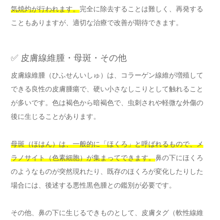
気焼灼が行われます。
完全に除去することは難しく、再発する
こともありますが、適切な治療で改善が期待できます。
✅ 皮膚線維腫・母斑・その他
皮膚線維腫（ひふせんいしゅ）は、コラーゲン線維が増殖して
できる良性の皮膚腫瘍で、硬い小さなしこりとして触れること
が多いです。色は褐色から暗褐色で、虫刺されや軽微な外傷の
後に生じることがあります。
母斑（ほはん）は、一般的に「ほくろ」と呼ばれるもので、メ
ラノサイト（色素細胞）が集まってできます。
鼻の下にほくろ
のようなものが突然現れたり、既存のほくろが変化したりした
場合には、後述する悪性黒色腫との鑑別が必要です。
その他、鼻の下に生じるできものとして、皮膚タグ（軟性線維