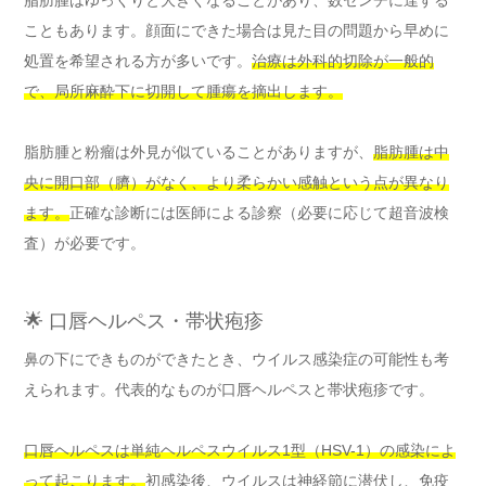
こともあります。顔面にできた場合は見た目の問題から早めに
処置を希望される方が多いです。
治療は外科的切除が一般的
で、局所麻酔下に切開して腫瘍を摘出します。
脂肪腫と粉瘤は外見が似ていることがありますが、
脂肪腫は中
央に開口部（臍）がなく、より柔らかい感触という点が異なり
ます。
正確な診断には医師による診察（必要に応じて超音波検
査）が必要です。
🌟 口唇ヘルペス・帯状疱疹
鼻の下にできものができたとき、ウイルス感染症の可能性も考
えられます。代表的なものが口唇ヘルペスと帯状疱疹です。
口唇ヘルペスは単純ヘルペスウイルス1型（HSV-1）の感染によ
って起こります。
初感染後、ウイルスは神経節に潜伏し、免疫