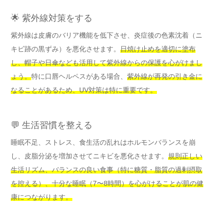
🌟 紫外線対策をする
紫外線は皮膚のバリア機能を低下させ、炎症後の色素沈着（ニ
キビ跡の黒ずみ）を悪化させます。
日焼け止めを適切に塗布
し、帽子や日傘なども活用して紫外線からの保護を心がけまし
ょう。
特に口唇ヘルペスがある場合、
紫外線が再発の引き金に
なることがあるため、UV対策は特に重要です。
💬 生活習慣を整える
睡眠不足、ストレス、食生活の乱れはホルモンバランスを崩
し、皮脂分泌を増加させてニキビを悪化させます。
規則正しい
生活リズム、バランスの良い食事（特に糖質・脂質の過剰摂取
を控える）、十分な睡眠（7〜8時間）を心がけることが肌の健
康につながります。