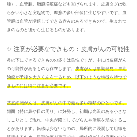
腫）、血管腫、脂腺増殖症なども挙げられます。皮膚タグは軟
らかい小さな突起物で、摩擦の多い部位に生じやすいです。血
管腫は血管が増殖してできる赤みのあるできもので、生まれつ
きのものと後から生じるものがあります。
✨ 注意が必要なできもの：皮膚がんの可能性
鼻の下にできるできものの多くは良性ですが、中には皮膚がん
の可能性があるものも存在します。
皮膚がんは早期発見・早期
治療が予後を大きく左右するため、以下のような特徴を持つで
きものには特に注意が必要です。
基底細胞がんは、皮膚がんの中で最も多い種類のひとつです。
顔面（特に鼻や目の周り）に好発し、初期は光沢のある小さな
しこりとして現れ、中央が陥凹してびらんや潰瘍を形成するこ
とがあります。転移は少ないものの、局所的に浸潤して組織を
破壊するため、早期治療が重要です。紫外線が主な原因のひと