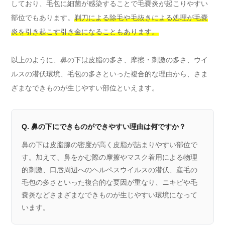
しており、毛包に細菌が感染することで毛嚢炎が起こりやすい
部位でもあります。
剃刀による除毛や毛抜きによる処理が毛嚢
炎を引き起こす引き金になることもあります。
以上のように、鼻の下は皮脂の多さ、摩擦・刺激の多さ、ウイ
ルスの潜伏環境、毛包の多さといった複合的な理由から、さま
ざまなできものが生じやすい部位といえます。
Q. 鼻の下にできものができやすい理由は何ですか？
鼻の下は皮脂腺の密度が高く皮脂が詰まりやすい部位で
す。加えて、鼻をかむ際の摩擦やマスク着用による物理
的刺激、口唇周辺へのヘルペスウイルスの潜伏、産毛の
毛包の多さといった複合的な要因が重なり、ニキビや毛
嚢炎などさまざまなできものが生じやすい環境になって
います。