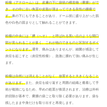
粉瘤（アテローム）は、皮膚の下に袋状の構造物（嚢腫）がで
き、その中に古い角質や皮脂が溜まってできる良性の腫瘍で
す。
鼻の下にもできることがあり、ドーム状に盛り上がった肌
色や白色の固まりとして触れることができます。
粉瘤の中央には「臍（へそ）」と呼ばれる黒い点のような開口
部が見られることが多く、これが他のできものと区別するポイ
ントになります。
通常、痛みはありませんが、細菌が感染して
炎症を起こすと（炎症性粉瘤）、急激に腫れて強い痛みが生じ
ます。
粉瘤は自然には消えることがなく、放置すると大きくなること
があります。
また、炎症を繰り返すと周囲の組織と癒着して手
術が複雑になるため、早めの処置が推奨されます。治療は外科
的切除が基本で、嚢腫の袋ごと取り除く必要があります。袋を
残したまま中身だけを取り出すと再発します。