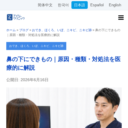
简体中文
한국어
日本語
Español
English
ホーム
»
ブログ
»
おでき、ほくろ、いぼ、ニキビ、ニキビ跡
»
鼻の下にできもの
｜原因・種類・対処法を医療的に解説
おでき、ほくろ、いぼ、ニキビ、ニキビ跡
鼻の下にできもの｜原因・種類・対処法を医
療的に解説
公開日: 2026年6月16日