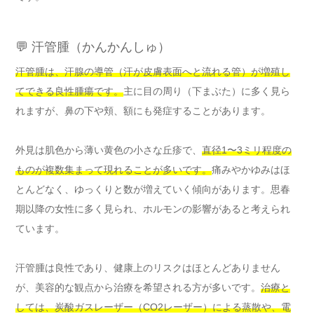
💬 汗管腫（かんかんしゅ）
汗管腫は、汗腺の導管（汗が皮膚表面へと流れる管）が増殖し
てできる良性腫瘍です。
主に目の周り（下まぶた）に多く見ら
れますが、鼻の下や頬、額にも発症することがあります。
外見は肌色から薄い黄色の小さな丘疹で、
直径1〜3ミリ程度の
ものが複数集まって現れることが多いです。
痛みやかゆみはほ
とんどなく、ゆっくりと数が増えていく傾向があります。思春
期以降の女性に多く見られ、ホルモンの影響があると考えられ
ています。
汗管腫は良性であり、健康上のリスクはほとんどありません
が、美容的な観点から治療を希望される方が多いです。
治療と
しては、炭酸ガスレーザー（CO2レーザー）による蒸散や、電