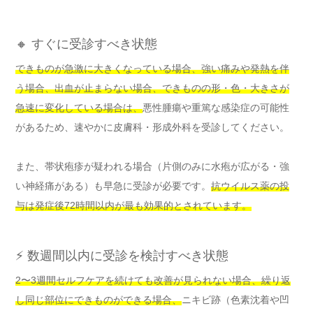
🔸 すぐに受診すべき状態
できものが急激に大きくなっている場合、強い痛みや発熱を伴
う場合、出血が止まらない場合、できものの形・色・大きさが
急速に変化している場合は、
悪性腫瘍や重篤な感染症の可能性
があるため、速やかに皮膚科・形成外科を受診してください。
また、帯状疱疹が疑われる場合（片側のみに水疱が広がる・強
い神経痛がある）も早急に受診が必要です。
抗ウイルス薬の投
与は発症後72時間以内が最も効果的とされています。
⚡ 数週間以内に受診を検討すべき状態
2〜3週間セルフケアを続けても改善が見られない場合、繰り返
し同じ部位にできものができる場合、
ニキビ跡（色素沈着や凹