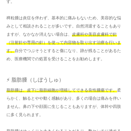
す。
稗粒腫は炎症を伴わず、基本的に痛みもないため、美容的な悩
みとして相談されることが多いです。自然消退することもあり
ますが、なかなか消えない場合は、
皮膚科や美容皮膚科で針
（注射針や専用の針）を使って内容物を取り出す治療を行いま
す。
自分でつぶそうとすると傷になり、跡が残ることがあるた
め、医療機関での処置を受けることをお勧めします。
⚡ 脂肪腫（しぼうしゅ）
脂肪腫は、皮下に脂肪細胞が増殖してできる良性腫瘍です。
柔
らかく、触るとやや動く感触があり、多くの場合は痛みを伴い
ません。鼻の下や顔面に生じることもありますが、体幹や四肢
に多く見られます。
脂肪腫はゆっくりと大きくなることがあり、数センチに達する