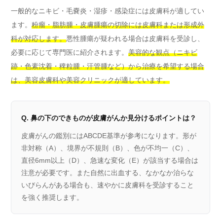
一般的なニキビ・毛嚢炎・湿疹・感染症には皮膚科が適してい
ます。
粉瘤・脂肪腫・皮膚腫瘍の切除には皮膚科または形成外
科が対応します。
悪性腫瘍が疑われる場合は皮膚科を受診し、
必要に応じて専門医に紹介されます。
美容的な観点（ニキビ
跡・色素沈着・稗粒腫・汗管腫など）から治療を希望する場合
は、美容皮膚科や美容クリニックが適しています。
Q. 鼻の下のできものが皮膚がんか見分けるポイントは？
皮膚がんの鑑別にはABCDE基準が参考になります。形が
非対称（A）、境界が不規則（B）、色が不均一（C）、
直径6mm以上（D）、急速な変化（E）が該当する場合は
注意が必要です。また自然に出血する、なかなか治らな
いびらんがある場合も、速やかに皮膚科を受診すること
を強く推奨します。