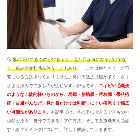
🔍
鼻の下にできものができると、見た目が気になるだけでな
く、痛みや違和感を伴うこともあり
、「これは何だろう」と不
安になる方は少なくありません。鼻の下は皮脂腺が多く、さま
ざまな原因でできものが生じやすい部位です。
ニキビや毛嚢炎
のような比較的軽いものから、粉瘤・脂肪腫・稗粒腫・帯状疱
疹・皮膚がんなど、見た目だけでは判断しにくい疾患まで幅広
い可能性があります。
本記事では、鼻の下にできるできものの
種類と原因、自分でできるケアの方法、そして医療機関を受診
すべきタイミングについて、詳しく解説していきます。