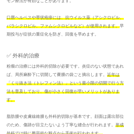
モン療法が有効なことがあります。
口唇ヘルペスや帯状疱疹には、抗ウイルス薬（アシクロビル、
バラシクロビル、ファムシクロビルなど）が使用されます。
早
期投与が症状の重症化を防ぎ、回復を早めます。
✅ 外科的治療
粉瘤の治療には外科的切除が必要です。炎症のない状態であれ
ば、局所麻酔下に切開して嚢腫の袋ごと摘出します。
近年は
「くり抜き法（トレフィン法）」という最小限の切開で行う方
法も普及しており、傷が小さく回復が早いメリットがありま
す。
脂肪腫や皮膚線維腫も外科的切除が基本です。顔面は露出部位
のため、傷跡が目立たないよう丁寧な縫合が行われます。
形成
外科では特に整容的な観点から手術が行われます。