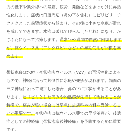
力の低下や紫外線への暴露、疲労、発熱などをきっかけに再活
性化します。症状は口唇周辺（鼻の下を含む）にピリピリ・チ
クチクとした前駆症状から始まり、その後に小さな水疱が群れ
を成してできます。水疱は破れてびらん（ただれ）になり、か
さぶたになって治癒します。
通常1〜2週間で自然に回復します
が、抗ウイルス薬（アシクロビルなど）の早期使用が回復を早
めます。
帯状疱疹は水痘・帯状疱疹ウイルス（VZV）の再活性化による
もので、神経に沿って片側性に水疱や発疹が現れます。顔面の
三叉神経に沿って発症した場合、鼻の下に症状が出ることがあ
ります。
ピリピリとした痛みや灼熱感が先行して現れることが
特徴で、痛みが強い場合には早急に皮膚科や内科を受診するこ
とが重要です。
帯状疱疹は抗ウイルス薬での早期治療が、後遺
症としての神経痛（帯状疱疹後神経痛）を予防するために重要
です。