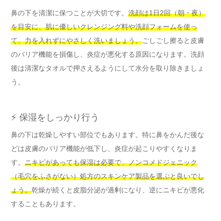
鼻の下を清潔に保つことが大切です。
洗顔は1日2回（朝・夜）
を目安に、肌に優しいクレンジング料や洗顔フォームを使っ
て、力を入れずにやさしく洗いましょう。
ごしごし擦ると皮膚
のバリア機能を損傷し、炎症が悪化する原因になります。洗顔
後は清潔なタオルで押さえるようにして水分を取り除きましょ
う。
⚡ 保湿をしっかり行う
鼻の下は乾燥しやすい部位でもあります。特に鼻をかんだ後な
どは皮膚のバリア機能が低下し、炎症が起こりやすくなりま
す。
ニキビがあっても保湿は必要で、ノンコメドジェニック
（毛穴をふさがない）処方のスキンケア製品を選ぶと良いでし
ょう。
乾燥が続くと皮脂分泌が過剰になり、逆にニキビが悪化
することもあります。