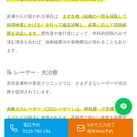
皮膚がんが疑われる場合は、
まず生検（組織の一部を採取して
病理検査にかける）を行って確定診断し、必要に応じて切除範
囲を決定します。
悪性度や進行度によって、外科的切除のみで
済む場合もあれば、放射線療法や薬物療法が加わることもあり
ます。
📝 レーザー・光治療
美容皮膚科や美容クリニックでは、さまざまなレーザーや光治
療が提供されています。
炭酸ガスレーザー（CO2レーザー）は、稗粒腫・汗管腫・皮膚
タグなどの除去に使用されます。
高精度で細かい病変を蒸散さ
電話予約
1分で入力完了
せることができ、出血も少なく回復も比較的早いです。
0120-780-194
簡単Web予約