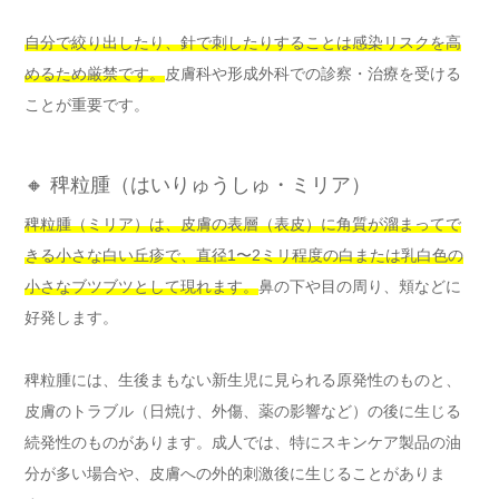
自分で絞り出したり、針で刺したりすることは感染リスクを高
めるため厳禁です。
皮膚科や形成外科での診察・治療を受ける
ことが重要です。
🔸 稗粒腫（はいりゅうしゅ・ミリア）
稗粒腫（ミリア）は、皮膚の表層（表皮）に角質が溜まってで
きる小さな白い丘疹で、直径1〜2ミリ程度の白または乳白色の
小さなブツブツとして現れます。
鼻の下や目の周り、頬などに
好発します。
稗粒腫には、生後まもない新生児に見られる原発性のものと、
皮膚のトラブル（日焼け、外傷、薬の影響など）の後に生じる
続発性のものがあります。成人では、特にスキンケア製品の油
分が多い場合や、皮膚への外的刺激後に生じることがありま