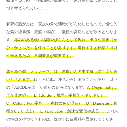
つと考えられています。
有棘細胞がんは、表皮の角化細胞ががん化したもので、慢性的
な紫外線暴露、瘢痕（傷跡）、慢性の炎症などが原因となりま
す。
赤みのある硬い結節やびらんとして現れ、出血や痂皮（か
ひ・かさぶた）を伴うことがあります。進行すると転移の可能
性があるため、早期発見が重要です。
悪性黒色腫（メラノーマ）は、皮膚がんの中で最も悪性度が高
いとされます。
ほくろに似た外見から始まることがあり、以下
の「ABCDE基準」が鑑別の参考になります。
A（Asymmetry：
形が非対称）、B（Border：境界が不規則・ギザギザ）、
C（Color：色が不均一・複数の色が混在）、D（Diameter：直
径が6ミリ以上）、E（Evolution：急速な変化や成長）。
これら
の特徴を持つできものは、速やかに皮膚科を受診してくださ
い。