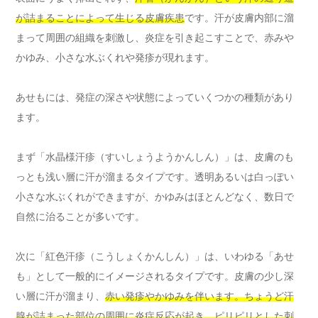
が詰まることによって生じる皮膚疾患
です。汗が皮膚内部に溜
まって周囲の組織を刺激し、炎症を引き起こすことで、赤みや
かゆみ、小さな水ぶくれや発疹が現れます。
あせもには、発症の深さや状態によっていくつかの種類があり
ます。
まず「水晶様汗疹（すいしょうようかんしん）」は、皮膚のも
っとも浅い層に汗が溜まるタイプです。透明あるいは白っぽい
小さな水ぶくれができますが、かゆみはほとんどなく、数日で
自然に治ることが多いです。
次に「紅色汗疹（こうしょくかんしん）」は、いわゆる「あせ
も」として一般的にイメージされるタイプです。皮膚の少し深
い層に汗が溜まり、
赤い発疹やかゆみを伴います。ちょうど汗
腺が詰まった部位の周囲に炎症反応が起き、ピリピリとした刺