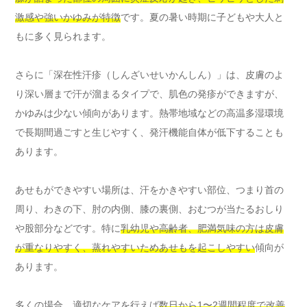
激感や強いかゆみが特徴
です。夏の暑い時期に子どもや大人と
もに多く見られます。
さらに「深在性汗疹（しんざいせいかんしん）」は、皮膚のよ
り深い層まで汗が溜まるタイプで、肌色の発疹ができますが、
かゆみは少ない傾向があります。熱帯地域などの高温多湿環境
で長期間過ごすと生じやすく、発汗機能自体が低下することも
あります。
あせもができやすい場所は、汗をかきやすい部位、つまり首の
周り、わきの下、肘の内側、膝の裏側、おむつが当たるおしり
や股部分などです。特に
乳幼児や高齢者、肥満気味の方は皮膚
が重なりやすく、蒸れやすいためあせもを起こしやすい
傾向が
あります。
多くの場合、適切なケアを行えば
数日から1〜2週間程度で改善