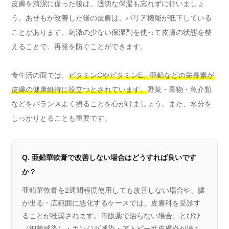
皮膚を清潔に保った後は、適切な保湿も忘れずに行いましょ
う。あせもが改善した後の皮膚は、バリア機能が低下している
ことがあります。刺激の少ない保湿剤を使って皮膚の状態を整
えることで、再発を防ぐことができます。
食生活の面では、
ビタミンCやビタミンE、亜鉛などの栄養素が
皮膚の健康維持に役立つとされています。
野菜・果物・魚介類
などをバランスよく摂ることを心がけましょう。また、水分を
しっかりとることも重要です。
Q. 亜鉛華軟膏で改善しない場合はどうすれば良いです
か？
亜鉛華軟膏を2週間程度使用しても改善しない場合や、膿
が出る・広範囲に悪化するケースでは、皮膚科を受診す
ることが推奨されます。市販薬で治らない場合、とびひ
（細菌感染）・カンジダ感染・アトピー性皮膚炎が潜ん