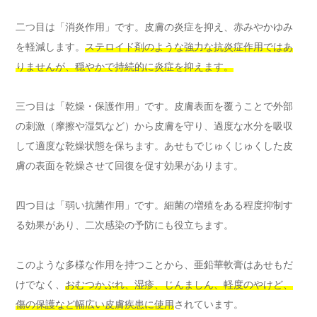
二つ目は「消炎作用」です。皮膚の炎症を抑え、赤みやかゆみ
を軽減します。
ステロイド剤のような強力な抗炎症作用ではあ
りませんが、穏やかで持続的に炎症を抑えます。
三つ目は「乾燥・保護作用」です。皮膚表面を覆うことで外部
の刺激（摩擦や湿気など）から皮膚を守り、過度な水分を吸収
して適度な乾燥状態を保ちます。あせもでじゅくじゅくした皮
膚の表面を乾燥させて回復を促す効果があります。
四つ目は「弱い抗菌作用」です。細菌の増殖をある程度抑制す
る効果があり、二次感染の予防にも役立ちます。
このような多様な作用を持つことから、亜鉛華軟膏はあせもだ
けでなく、
おむつかぶれ、湿疹、じんましん、軽度のやけど、
傷の保護など幅広い皮膚疾患に使用
されています。