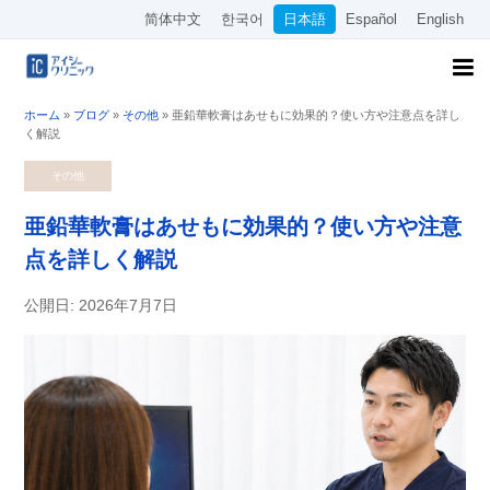
简体中文
한국어
日本語
Español
English
ホーム
»
ブログ
»
その他
»
亜鉛華軟膏はあせもに効果的？使い方や注意点を詳し
く解説
その他
亜鉛華軟膏はあせもに効果的？使い方や注意
点を詳しく解説
公開日: 2026年7月7日