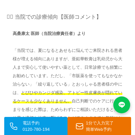
👨‍⚕️ 当院での診療傾向【医師コメント】
高桑康太 医師（当院治療責任者）より
「当院では、夏になるとあせもに悩んでご来院される患者
様が増える傾向にありますが、亜鉛華軟膏は乳幼児から大
人まで安心して使いやすい薬として、日常診療でも頻繁に
お勧めしています。ただし、「市販薬を使ってもなかなか
治らない」「繰り返している」とおっしゃる患者様の中に
は、
とびひやカンジダ感染、アトピー性皮膚炎が隠れてい
るケースも少なくありません。
自己判断でのケアに行き詰
まりを感じた際は、ためらわずにご相談いただけると、よ
り早く適切な治療に繋げることができますのでお気軽にお
電話予約
1分で入力完了
越しください。」
0120-780-194
簡単Web予約