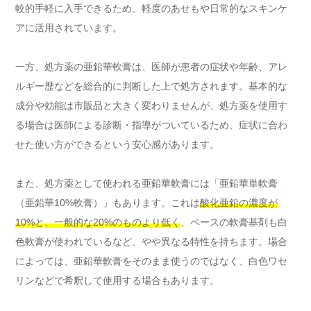
較的手軽に入手できるため、軽度のあせもや日常的なスキンケ
アに活用されています。
一方、処方薬の亜鉛華軟膏は、医師が患者の症状や年齢、アレ
ルギー歴などを総合的に判断した上で処方されます。基本的な
成分や効能は市販品と大きく変わりませんが、処方薬を使用す
る場合は医師による診断・指導がついているため、症状に合わ
せた使い方ができるという安心感があります。
また、処方薬として使われる亜鉛華軟膏には「亜鉛華単軟膏
（亜鉛華10%軟膏）」もあります。これは
酸化亜鉛の濃度が
10%と、一般的な20%のものより低く
、ベースの軟膏基剤も白
色軟膏が使われているなど、やや異なる特性を持ちます。場合
によっては、亜鉛華軟膏をそのまま使うのではなく、白色ワセ
リンなどで希釈して使用する場合もあります。