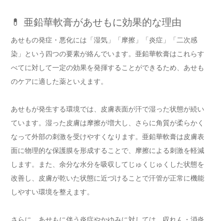
💊 亜鉛華軟膏があせもに効果的な理由
あせもの発症・悪化には「湿気」「摩擦」「炎症」「二次感
染」という四つの要素が絡んでいます。亜鉛華軟膏はこれらす
べてに対して一定の効果を発揮することができるため、あせも
のケアに適した薬といえます。
あせもが発生する環境では、皮膚表面が汗で湿った状態が続い
ています。湿った皮膚は摩擦が増大し、さらに角質が柔らかく
なって外部の刺激を受けやすくなります。亜鉛華軟膏は皮膚表
面に物理的な保護膜を形成することで、摩擦による刺激を軽減
します。また、余分な水分を吸収してじゅくじゅくした状態を
改善し、皮膚が乾いた状態に近づけることで汗管が正常に機能
しやすい環境を整えます。
さらに、あせもに伴う炎症やかゆみに対しては、収れん・消炎