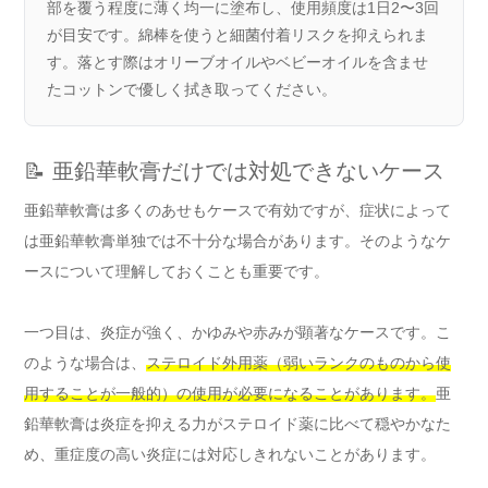
部を覆う程度に薄く均一に塗布し、使用頻度は1日2〜3回
が目安です。綿棒を使うと細菌付着リスクを抑えられま
す。落とす際はオリーブオイルやベビーオイルを含ませ
たコットンで優しく拭き取ってください。
📝 亜鉛華軟膏だけでは対処できないケース
亜鉛華軟膏は多くのあせもケースで有効ですが、症状によって
は亜鉛華軟膏単独では不十分な場合があります。そのようなケ
ースについて理解しておくことも重要です。
一つ目は、炎症が強く、かゆみや赤みが顕著なケースです。こ
のような場合は、
ステロイド外用薬（弱いランクのものから使
用することが一般的）の使用が必要になることがあります。
亜
鉛華軟膏は炎症を抑える力がステロイド薬に比べて穏やかなた
め、重症度の高い炎症には対応しきれないことがあります。