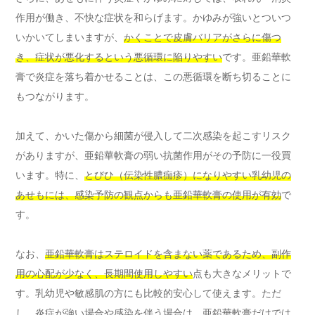
作用が働き、不快な症状を和らげます。かゆみが強いとついつ
いかいてしまいますが、
かくことで皮膚バリアがさらに傷つ
き、症状が悪化するという悪循環に陥りやすい
です。亜鉛華軟
膏で炎症を落ち着かせることは、この悪循環を断ち切ることに
もつながります。
加えて、かいた傷から細菌が侵入して二次感染を起こすリスク
がありますが、亜鉛華軟膏の弱い抗菌作用がその予防に一役買
います。特に、
とびひ（伝染性膿痂疹）になりやすい乳幼児の
あせもには、感染予防の観点からも亜鉛華軟膏の使用が有効
で
す。
なお、
亜鉛華軟膏はステロイドを含まない薬であるため、副作
用の心配が少なく、長期間使用しやすい
点も大きなメリットで
す。乳幼児や敏感肌の方にも比較的安心して使えます。ただ
し、炎症が強い場合や感染を伴う場合は、亜鉛華軟膏だけでは