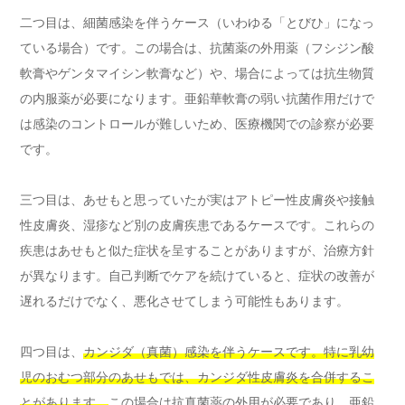
二つ目は、細菌感染を伴うケース（いわゆる「とびひ」になっ
ている場合）です。この場合は、抗菌薬の外用薬（フシジン酸
軟膏やゲンタマイシン軟膏など）や、場合によっては抗生物質
の内服薬が必要になります。亜鉛華軟膏の弱い抗菌作用だけで
は感染のコントロールが難しいため、医療機関での診察が必要
です。
三つ目は、あせもと思っていたが実はアトピー性皮膚炎や接触
性皮膚炎、湿疹など別の皮膚疾患であるケースです。これらの
疾患はあせもと似た症状を呈することがありますが、治療方針
が異なります。自己判断でケアを続けていると、症状の改善が
遅れるだけでなく、悪化させてしまう可能性もあります。
四つ目は、
カンジダ（真菌）感染を伴うケースです。特に乳幼
児のおむつ部分のあせもでは、カンジダ性皮膚炎を合併するこ
とがあります。
この場合は抗真菌薬の外用が必要であり、亜鉛