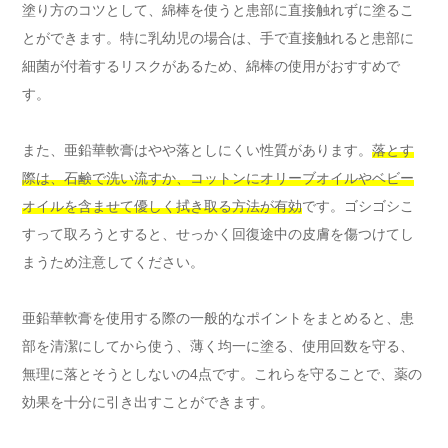
塗り方のコツとして、綿棒を使うと患部に直接触れずに塗るこ
とができます。特に乳幼児の場合は、手で直接触れると患部に
細菌が付着するリスクがあるため、綿棒の使用がおすすめで
す。
また、亜鉛華軟膏はやや落としにくい性質があります。
落とす
際は、石鹸で洗い流すか、コットンにオリーブオイルやベビー
オイルを含ませて優しく拭き取る方法が有効
です。ゴシゴシこ
すって取ろうとすると、せっかく回復途中の皮膚を傷つけてし
まうため注意してください。
亜鉛華軟膏を使用する際の一般的なポイントをまとめると、患
部を清潔にしてから使う、薄く均一に塗る、使用回数を守る、
無理に落とそうとしないの4点です。これらを守ることで、薬の
効果を十分に引き出すことができます。