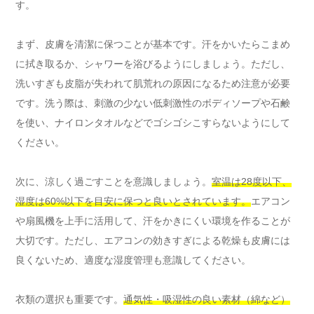
す。
まず、皮膚を清潔に保つことが基本です。汗をかいたらこまめ
に拭き取るか、シャワーを浴びるようにしましょう。ただし、
洗いすぎも皮脂が失われて肌荒れの原因になるため注意が必要
です。洗う際は、刺激の少ない低刺激性のボディソープや石鹸
を使い、ナイロンタオルなどでゴシゴシこすらないようにして
ください。
次に、涼しく過ごすことを意識しましょう。
室温は28度以下、
湿度は60%以下を目安に保つと良いとされています。
エアコン
や扇風機を上手に活用して、汗をかきにくい環境を作ることが
大切です。ただし、エアコンの効きすぎによる乾燥も皮膚には
良くないため、適度な湿度管理も意識してください。
衣類の選択も重要です。
通気性・吸湿性の良い素材（綿など）