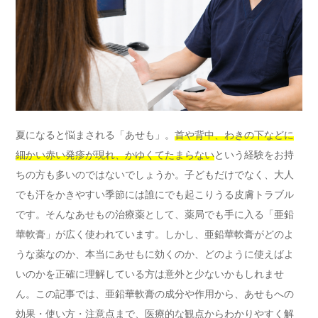
夏になると悩まされる「あせも」。
首や背中、わきの下などに
細かい赤い発疹が現れ、かゆくてたまらない
という経験をお持
ちの方も多いのではないでしょうか。子どもだけでなく、大人
でも汗をかきやすい季節には誰にでも起こりうる皮膚トラブル
です。そんなあせもの治療薬として、薬局でも手に入る「亜鉛
華軟膏」が広く使われています。しかし、亜鉛華軟膏がどのよ
うな薬なのか、本当にあせもに効くのか、どのように使えばよ
いのかを正確に理解している方は意外と少ないかもしれませ
ん。この記事では、亜鉛華軟膏の成分や作用から、あせもへの
効果・使い方・注意点まで、医療的な観点からわかりやすく解