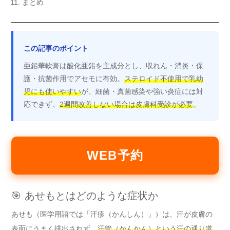
まとめ
この記事のポイント
亜鉛華軟膏は酸化亜鉛を主成分とし、収れん・消炎・保
護・抗菌作用でアセモに有効。
ステロイド不使用で乳幼
児にも使いやすい
が、細菌・真菌感染や強い炎症には対
応できず、
2週間改善しない場合は皮膚科受診が必要
。
WEB予約
🎯 あせもとはどのような症状か
あせも（医学用語では「汗疹（かんしん）」）は、汗が皮膚の
表面にうまく排出されず、
汗管（かんかん）という汗の通り道