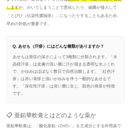
します
が、かいてしまうことで悪化したり、細菌が侵入して
「とびひ（伝染性膿痂疹）」になったりすることもあるため、
早めの対処が重要です。
Q. あせも（汗疹）にはどんな種類がありますか？
あせもは発症の深さによって3種類に分類されます。「水
晶様汗疹」は皮膚の浅い層に汗が溜まる透明な水ぶくれ
で、かゆみはほぼなく数日で自然治癒します。「紅色汗
疹」は赤い発疹と強いかゆみを伴う一般的なあせもで
す。「深在性汗疹」は深い層に生じ、肌色の発疹が特徴
です。
📋 亜鉛華軟膏とはどのような薬か
亜鉛華軟膏は、「酸化亜鉛（ZnO）」を主成分とする外用薬で