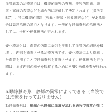
血管異常の治療適応は、機能的障害の有無、美容的問題、患
者・家族の希望などを総合的に評価して決定されます（参考文
献7）。特に機能的問題（視覚・呼吸・摂食障害など）がある場
合は緊急治療の適応となります。一般的な静脈奇形の治療法と
しては、手術や硬化療法が行われます。
硬化療法とは、血管の内部に薬剤を注射して血管内の細胞を破
壊し、内部を癒着させる治療方法です。硬化療法により癒着し
た血管を潰すことで静脈奇形を改善させます。硬化療法を行う
際は、まず内部の様子を観察するためにMRIや画像検査が行われ
ます。
5.動静脈奇形｜静脈の異常によりできる（当院で
は治療を行っておりません）
動静脈奇形は、
動脈から静脈に血液が流れる過程で異常が生じ