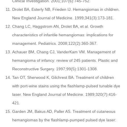
Clinical Investigation. 2001;107(6):745-752.
Drolet BA, Esterly NB, Frieden IJ. Hemangiomas in children.
New England Journal of Medicine. 1999;341(3):173-181.
Chang LC, Haggstrom AN, Drolet BA, et al. Growth
characteristics of infantile hemangiomas: implications for
management. Pediatrics. 2008;122(2):360-367.
Achauer BM, Chang CJ, VanderKam VM. Management of
hemangioma of infancy: review of 245 patients. Plastic and
Reconstructive Surgery. 1997;99(5):1301-1308.
Tan OT, Sherwood K, Gilchrest BA. Treatment of children
with port-wine stains using the flashlamp-pulsed tunable dye
laser. New England Journal of Medicine. 1989;320(7):416-
421.
Garden JM, Bakus AD, Paller AS. Treatment of cutaneous
hemangiomas by the flashlamp-pumped pulsed dye laser: