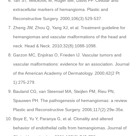
Tan ST, Velickovic M, Ruger BM, Davis PF. Cellular and
extracellular markers of hemangioma. Plastic and
Reconstructive Surgery. 2000;106(3):529-537.
Zheng JW, Zhou Q, Yang XJ, et al. Treatment guideline for
hemangiomas and vascular malformations of the head and
neck. Head & Neck. 2010;32(8):1088-1098.
Garzon MC, Enjolras O, Frieden IJ. Vascular tumors and
vascular malformations: evidence for an association. Journal
of the American Academy of Dermatology. 2000;42(2 Pt
1):275-279.
Bauland CG, van Steensel MA, Steijlen PM, Rieu PN,
Spauwen PH. The pathogenesis of hemangiomas: a review.
Plastic and Reconstructive Surgery. 2006;117(2):29e-35e.
Boye E, Yu Y, Paranya G, et al. Clonality and altered
behavior of endothelial cells from hemangiomas. Journal of