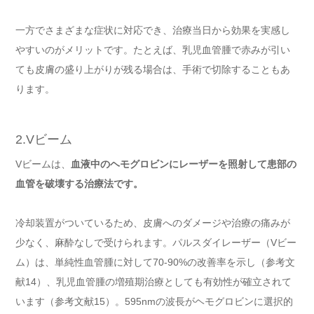
一方でさまざまな症状に対応でき、治療当日から効果を実感し
やすいのがメリットです。たとえば、乳児血管腫で赤みが引い
ても皮膚の盛り上がりが残る場合は、手術で切除することもあ
ります。
2.Vビーム
Vビームは、
血液中のヘモグロビンにレーザーを照射して患部の
血管を破壊する治療法です。
冷却装置がついているため、皮膚へのダメージや治療の痛みが
少なく、麻酔なしで受けられます。パルスダイレーザー（Vビー
ム）は、単純性血管腫に対して70-90%の改善率を示し（参考文
献14）、乳児血管腫の増殖期治療としても有効性が確立されて
います（参考文献15）。595nmの波長がヘモグロビンに選択的