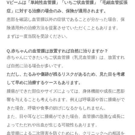
Vビームは「単純性血管腫」「いちご状血管腫」「毛細血管拡張
症」に対する治療の場合のみ、保険が適用されます。
患部を確認し血管腫以外の症状であることが分かった場合、保
険適用外の治療方法を提案させていただくこともあります。
まずは一度当院を受診ください。
Q.赤ちゃんの血管腫は放置すれば自然に治りますか？
赤ちゃんにできたいちご状血管腫（乳児血管腫）は、放置すれ
ば自然に治る場合が多いです。
ただし、たるみや傷跡が残るリスクがあるため、見た目を考慮
して早めに治療するケースもあります。
腫瘍ができた部位やサイズによっては、身体機能や成長に悪影
響を与えることも考えられます。例えば呼吸器や首に腫瘍がで
きた場合、呼吸や食事の妨げになるかもしれません。
また、目や耳などに腫瘍ができた場合、血管腫の急激な成長に
よってただれや出血が生じる可能性もあります。
血管腫による二次障害を防ぐためにも、クリニックへの相談を