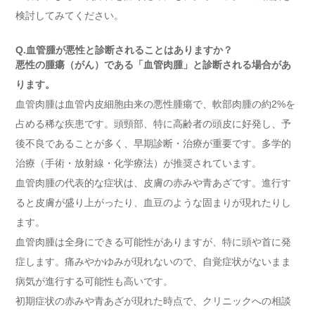
検討してみてください。
Q.血管腫が悪性と診断されることはありますか？
悪性の腫瘍（がん）である「血管肉腫」と診断される場合があ
ります。
血管肉腫は血管内皮細胞由来の悪性腫瘍で、軟部肉腫の約2%を
占める稀な疾患です。頭頸部、特に高齢者の頭皮に好発し、予
後不良であることが多く、早期診断・治療が重要です。多学的
治療（手術・放射線・化学療法）が推奨されています。
血管肉腫の代表的な症状は、皮膚の赤みや青あざです。進行す
ると皮膚が盛り上がったり、血豆のような固まりが現れたりし
ます。
血管肉腫は全身にできる可能性がありますが、特に頭や首に発
症します。痛みやかゆみが現れないので、自覚症状がないまま
病気が進行する可能性も高いです。
初期症状の赤みや青あざが現れた時点で、クリニックへの相談