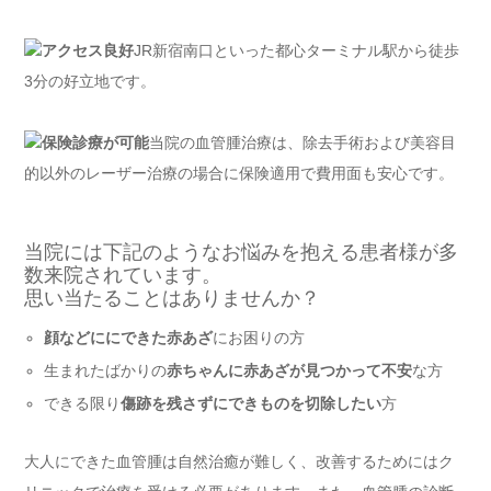
アクセス良好
JR新宿南口といった都心ターミナル駅から徒歩
3分の好立地です。
保険診療が可能
当院の血管腫治療は、除去手術および美容目
的以外のレーザー治療の場合に保険適用で費用面も安心です。
当院には下記のようなお悩みを抱える患者様が多
数来院されています。
思い当たることはありませんか？
顔などににできた赤あざ
にお困りの方
生まれたばかりの
赤ちゃんに赤あざが見つかって不安
な方
できる限り
傷跡を残さずにできものを切除したい
方
大人にできた血管腫は自然治癒が難しく、改善するためにはク