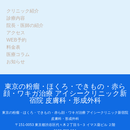
クリニック紹介
診療内容
院長・医師の紹介
アクセス
WEB予約
料金表
医療コラム
お知らせ
東京の粉瘤・ほくろ・できもの・赤ら
顔・ワキガ治療 アイシークリニック新
宿院 皮膚科・形成外科
東京の粉瘤・ほくろ・できもの・赤ら顔・ワキガ治療 アイシークリニック新宿院
皮膚科・形成外科
〒151-0053 東京都渋谷区代々木２丁目５−３ イマス葵ビル ２階