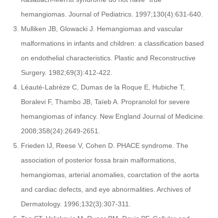
hemangiomas. Journal of Pediatrics. 1997;130(4):631-640.
Mulliken JB, Glowacki J. Hemangiomas and vascular
malformations in infants and children: a classification based
on endothelial characteristics. Plastic and Reconstructive
Surgery. 1982;69(3):412-422.
Léauté-Labrèze C, Dumas de la Roque E, Hubiche T,
Boralevi F, Thambo JB, Taïeb A. Propranolol for severe
hemangiomas of infancy. New England Journal of Medicine.
2008;358(24):2649-2651.
Frieden IJ, Reese V, Cohen D. PHACE syndrome. The
association of posterior fossa brain malformations,
hemangiomas, arterial anomalies, coarctation of the aorta
and cardiac defects, and eye abnormalities. Archives of
Dermatology. 1996;132(3):307-311.