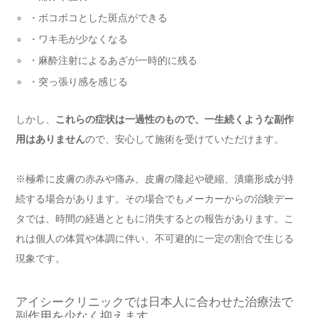
・ボコボコとした斑点ができる
・ワキ毛が少なくなる
・麻酔注射によるあざが一時的に残る
・突っ張り感を感じる
しかし、
これらの症状は一過性のもので、一生続くような副作
用はありません
ので、安心して施術を受けていただけます。
※極希に皮膚の赤みや痛み、皮膚の隆起や硬縮、潰瘍形成が持
続する場合があります。その場合でもメーカーからの治験デー
タでは、時間の経過とともに消失するとの報告があります。こ
れは個人の体質や体調に伴い、不可避的に一定の割合で生じる
現象です。
アイシークリニックでは日本人に合わせた治療法で
副作用を少なく抑えます