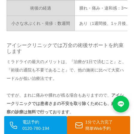
術後の経過
腫れ・痛み・違和感：3〜4
小さな水ぶくれ・発疹：数週間
あり（1週間後、1ヶ月後、
アイシークリニックでは万全の術後サポートを約束
します
ミラドライの最大のメリットは、『治療が1日で済むこと』と、
『術後の通院も不要であること』で、他の施術に比べて大変ハ
ードルが低い治療法です。
ですが、まれに痛みや腫れが残る場合もありますので、
アイシ
ークリニックでは患者さまの不安を取り除くためにも、経過観
察の診療は無料で行っております
。
電話予約
1分で入力完了
0120-780-194
簡単Web予約
また、通院が難しい場合でもメールなどで遠隔でのフォローを