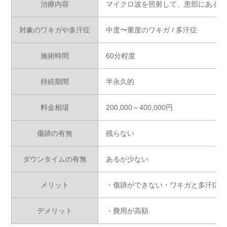
治療内容
マイクロ波を照射して、患部にある汗
対象のワキガや多汗症
中度〜重度のワキガ / 多汗症
施術時間
60分程度
持続期間
半永久的
料金相場
200,000～400,000円
傷跡の有無
残らない
ダウンタイムの有無
あるが少ない
メリット
・傷跡ができない・ワキガと多汗症が
デメリット
・費用が高額