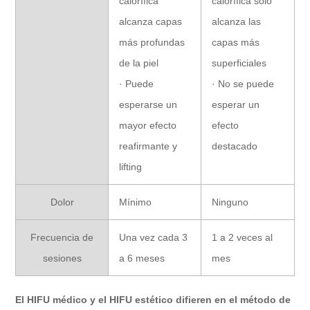
calorífica
calorífica solo
alcanza capas
alcanza las
más profundas
capas más
de la piel
superficiales
· Puede
· No se puede
esperarse un
esperar un
mayor efecto
efecto
reafirmante y
destacado
lifting
Dolor
Mínimo
Ninguno
Frecuencia de
Una vez cada 3
1 a 2 veces al
sesiones
a 6 meses
mes
El HIFU médico y el HIFU estético difieren en el método de