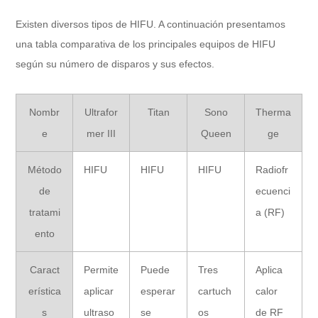
Existen diversos tipos de HIFU. A continuación presentamos
una tabla comparativa de los principales equipos de HIFU
según su número de disparos y sus efectos.
Nombr
Ultrafor
Titan
Sono
Therma
e
mer III
Queen
ge
Método
HIFU
HIFU
HIFU
Radiofr
de
ecuenci
tratami
a (RF)
ento
Caract
Permite
Puede
Tres
Aplica
erística
aplicar
esperar
cartuch
calor
s
ultraso
se
os
de RF