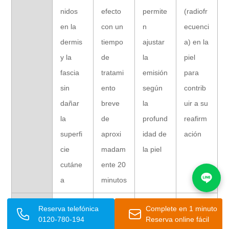
nidos
efecto
permite
(radiofr
en la
con un
n
ecuenci
dermis
tiempo
ajustar
a) en la
y la
de
la
piel
fascia
tratami
emisión
para
sin
ento
según
contrib
dañar
breve
la
uir a su
la
de
profund
reafirm
superfi
aproxi
idad de
ación
cie
madam
la piel
cutáne
ente 20
a
minutos
Efectos
·
·
·
·
Reserva telefónica
Complete en 1 minuto
0120-780-194
Reserva online fácil
Mejora
Mejora
Mejora
Mejora