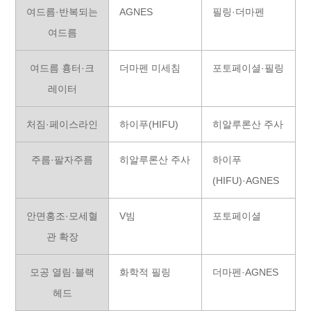
여드름·반복되는
AGNES
필링·더마펜
여드름
여드름 흉터·크
더마펜 미세침
포토페이셜·필링
레이터
처짐·페이스라인
하이푸(HIFU)
히알루론산 주사
주름·팔자주름
히알루론산 주사
하이푸
(HIFU)·AGNES
안면홍조·모세혈
V빔
포토페이셜
관 확장
모공 열림·블랙
화학적 필링
더마펜·AGNES
헤드