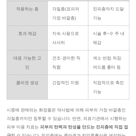
작용하는 층
각질층(표피의
진피층까지 도달
가장 바깥층)
가능
효과 체감
지속 사용으로
시술 후~수 주 내
서서히
체감
대응 가능한 고
건조·경미한 칙
색소 반점·처짐·
민
칙함
여드름 흉터 등
콜라겐 생성
간접적인 지원
직접적으로 촉진
가능
시중에 판매되는 화장품은 약사법에 의해 피부의 가장 바깥층인
각질층까지만 침투할 수 있습니다. 반면, 의료기관에서 시행하는
피부 미용 치료는
피부의 탄력과 탄성을 만드는 진피층에 직접 접
근
할 수 있습니다. 진피층에는 콜라겐과 히알루론산을 생성하는