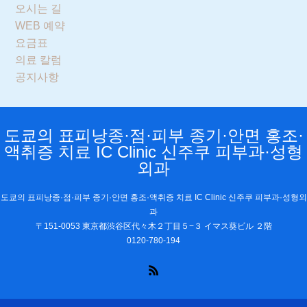
오시는 길
WEB 예약
요금표
의료 칼럼
공지사항
도쿄의 표피낭종·점·피부 종기·안면 홍조·
액취증 치료 IC Clinic 신주쿠 피부과·성형
외과
도쿄의 표피낭종·점·피부 종기·안면 홍조·액취증 치료 IC Clinic 신주쿠 피부과·성형외
과
〒151-0053 東京都渋谷区代々木２丁目５−３ イマス葵ビル ２階
0120-780-194
RSS