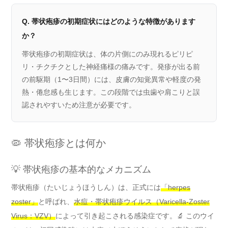
Q. 帯状疱疹の初期症状にはどのような特徴があります
か？
帯状疱疹の初期症状は、体の片側にのみ現れるピリピ
リ・チクチクとした神経痛様の痛みです。発疹が出る前
の前駆期（1〜3日間）には、皮膚の知覚異常や軽度の発
熱・倦怠感も生じます。この段階では虫歯や肩こりと誤
認されやすいため注意が必要です。
🦠 帯状疱疹とは何か
💡 帯状疱疹の基本的なメカニズム
帯状疱疹（たいじょうほうしん）は、正式には
「herpes
zoster」
と呼ばれ、
水痘・帯状疱疹ウイルス（Varicella-Zoster
Virus：VZV）
によって引き起こされる感染症です。🔬 このウイ