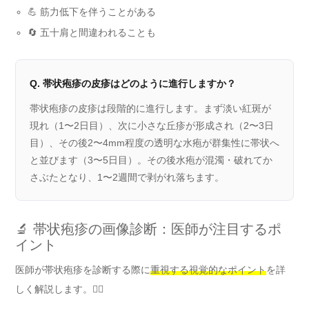
💪 筋力低下を伴うことがある
🔄 五十肩と間違われることも
Q. 帯状疱疹の皮疹はどのように進行しますか？
帯状疱疹の皮疹は段階的に進行します。まず淡い紅斑が
現れ（1〜2日目）、次に小さな丘疹が形成され（2〜3日
目）、その後2〜4mm程度の透明な水疱が群集性に帯状へ
と並びます（3〜5日目）。その後水疱が混濁・破れてか
さぶたとなり、1〜2週間で剥がれ落ちます。
🔬 帯状疱疹の画像診断：医師が注目するポ
イント
医師が帯状疱疹を診断する際に
重視する視覚的なポイント
を詳
しく解説します。👨‍⚕️