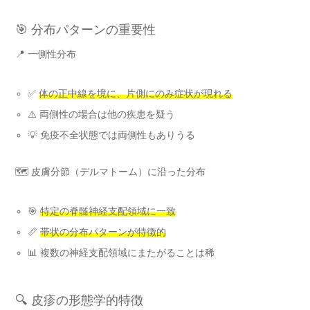
🎯 分布パターンの重要性
📍 一側性分布
✅
体の正中線を境に、片側にのみ症状が現れる
⚠️ 両側性の場合は他の疾患を疑う
💡 免疫不全状態では両側性もありうる
🗺️ 皮膚分節（デルマトーム）に沿った分布
🎯
特定の脊髄神経支配領域に一致
📏
帯状の分布パターンが特徴的
📊 複数の神経支配領域にまたがることは稀
🔍 皮疹の形態学的特徴