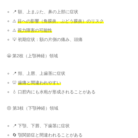
📍 額、上まぶた、鼻の上部に症状
⚠️
目への影響（角膜炎、ぶどう膜炎）のリスク
⚠️
視力障害の可能性
💡 初期症状：額の片側の痛み、頭痛
😬 第2枝（上顎神経）領域
📍 頬、上唇、上歯茎に症状
🦷
歯痛と間違われやすい
💧 口腔内にも水疱が形成されることがある
😣 第3枝（下顎神経）領域
📍 下顎、下唇、下歯茎に症状
🔄 顎関節症と間違われることがある