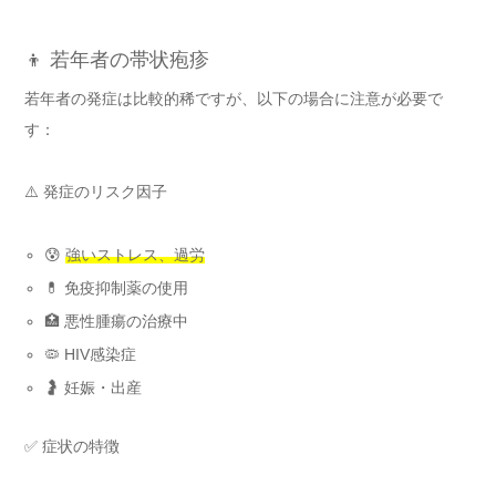
👦 若年者の帯状疱疹
若年者の発症は比較的稀ですが、以下の場合に注意が必要で
す：
⚠️ 発症のリスク因子
😰
強いストレス、過労
💊 免疫抑制薬の使用
🏥 悪性腫瘍の治療中
🦠 HIV感染症
🤰 妊娠・出産
✅ 症状の特徴