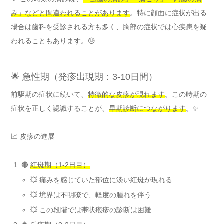
み」などと間違われることがあります
。特に顔面に症状が出る
場合は歯科を受診される方も多く、胸部の症状では心疾患を疑
われることもあります。😓
🌟 急性期（発疹出現期：3-10日間）
前駆期の症状に続いて、
特徴的な皮疹が現れます
。この時期の
症状を正しく認識することが、
早期診断につながります
。✨
📈 皮疹の進展
🔴
紅斑期（1-2日目）
💥 痛みを感じていた部位に淡い紅斑が現れる
💥 境界は不明瞭で、軽度の腫れを伴う
💥 この段階では帯状疱疹の診断は困難