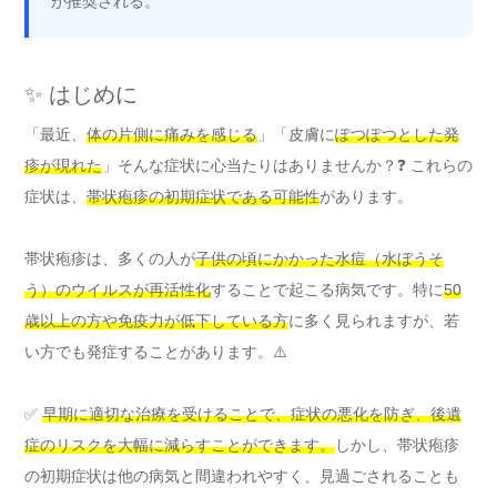
が推奨される。
✨ はじめに
「最近、
体の片側に痛みを感じる
」「皮膚に
ぽつぽつとした発
疹が現れた
」そんな症状に心当たりはありませんか？❓ これらの
症状は、
帯状疱疹の初期症状である可能性
があります。
帯状疱疹は、多くの人が
子供の頃にかかった水痘（水ぼうそ
う）のウイルスが再活性化
することで起こる病気です。特に
50
歳以上の方や免疫力が低下している方
に多く見られますが、若
い方でも発症することがあります。⚠️
✅
早期に適切な治療を受けることで、症状の悪化を防ぎ、後遺
症のリスクを大幅に減らすことができます。
しかし、帯状疱疹
の初期症状は他の病気と間違われやすく、見過ごされることも