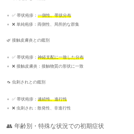
✅ 帯状疱疹：
一側性、帯状分布
❌ 単純疱疹：両側性、局所的な群集
🌿 接触皮膚炎との鑑別
✅ 帯状疱疹：
神経支配に一致した分布
❌ 接触皮膚炎：接触物質の形状に一致
🦟 虫刺されとの鑑別
✅ 帯状疱疹：
連続性、進行性
❌ 虫刺され：散発性、非進行性
👥 年齢別・特殊な状況での初期症状