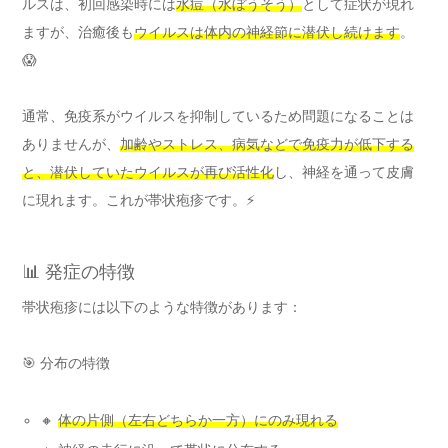
ルスは、初回感染時には
水痘（水ぼうそう）
として症状が現れ
ますが、治癒後も
ウイルスは体内の神経節に潜伏し続けます
。
😱
通常、免疫系がウイルスを抑制しているため問題になることは
ありませんが、
加齢やストレス、病気などで免疫力が低下する
と、潜伏していたウイルスが再び活性化
し、神経を通って皮膚
に現れます。これが帯状疱疹です。⚡
📊 発症の特徴
帯状疱疹には以下のような特徴があります：
🎯 分布の特徴
🔸
体の片側（左右どちらか一方）にのみ現れる