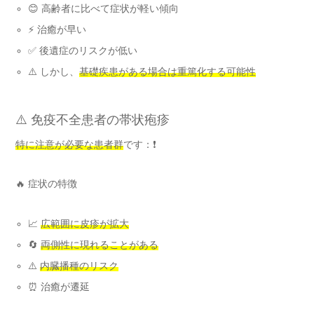
😊 高齢者に比べて症状が軽い傾向
⚡ 治癒が早い
✅ 後遺症のリスクが低い
⚠️ しかし、
基礎疾患がある場合は重篤化する可能性
⚠️ 免疫不全患者の帯状疱疹
特に注意が必要な患者群
です：❗
🔥 症状の特徴
📈
広範囲に皮疹が拡大
🔄
両側性に現れることがある
⚠️
内臓播種のリスク
⏰ 治癒が遷延