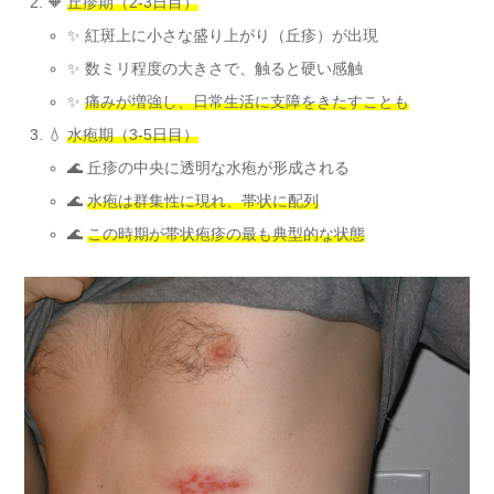
🔶
丘疹期（2-3日目）
✨ 紅斑上に小さな盛り上がり（丘疹）が出現
✨ 数ミリ程度の大きさで、触ると硬い感触
✨
痛みが増強し、日常生活に支障をきたすことも
💧
水疱期（3-5日目）
🌊 丘疹の中央に透明な水疱が形成される
🌊
水疱は群集性に現れ、帯状に配列
🌊
この時期が帯状疱疹の最も典型的な状態