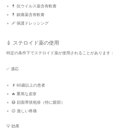
💊 抗ウイルス薬含有軟膏
💊 鎮痛薬含有軟膏
🩹 保護ドレッシング
💉 ステロイド薬の使用
特定の条件下でステロイド薬が使用されることがあります：
✅ 適応
👴 60歳以上の患者
🔥 重篤な皮疹
😷 顔面帯状疱疹（特に眼部）
😖 激しい疼痛
💡 効果