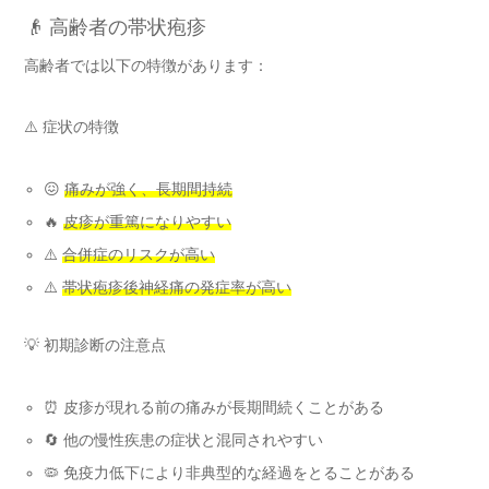
👴 高齢者の帯状疱疹
高齢者では以下の特徴があります：
⚠️ 症状の特徴
😖
痛みが強く、長期間持続
🔥
皮疹が重篤になりやすい
⚠️
合併症のリスクが高い
⚠️
帯状疱疹後神経痛の発症率が高い
💡 初期診断の注意点
⏰ 皮疹が現れる前の痛みが長期間続くことがある
🔄 他の慢性疾患の症状と混同されやすい
🦠 免疫力低下により非典型的な経過をとることがある