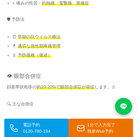
⚡ 痛みの性質：
灼熱痛、電撃痛、異痛症
🛡️ 予防法
⏰
早期の抗ウイルス療法
💊
適切な急性期疼痛管理
💉
予防接種（後述）
👁️ 眼部合併症
顔面帯状疱疹の
約10-20%で眼部合併症が発症
します。⚠️
🔍 主な合併症
👁️ 角膜炎
電話予約
1分で入力完了
👁️ ぶどう膜炎
0120-780-194
簡単Web予約