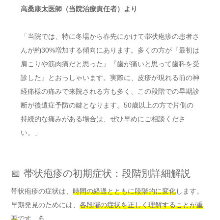
高桑康太医師（当院治療責任者）より
「当院では、特に冬場から春先にかけて帯状疱疹の患者さ
んが約30%増加する傾向にあります。多くの方が『最初は
肩こりや筋肉痛だと思った』『歯が痛いと思って歯科を受
診した』とおっしゃいます。実際に、皮疹が現れる前の神
経痛様の痛みで来院される方も多く、この段階での早期診
断が後遺症予防の鍵となります。50歳以上の方で片側の
持続的な痛みがある場合は、ぜひ早めにご相談くださ
い。」
📅 帯状疱疹の初期症状：段階別詳細解説
帯状疱疹の症状は、
時間の経過とともに段階的に変化
します。
早期発見のためには、
各段階の症状を正しく理解することが重
要
です。💪