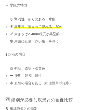
💧 水疱の特徴
💪 緊満性（張りのある）水疱
🌟
群集性（集まって現れる）配列
📏 大きさは2-4mm程度が典型的
🔴 周囲に紅暈（赤い輪）を伴う
🧪 水疱の内容
🌅 初期：透明〜淡黄色
☁️ 後期：混濁、膿性
🩸 血性の場合もある（出血性帯状疱疹）
🆚 鑑別が必要な疾患との画像比較
🔄 単純疱疹との鑑別