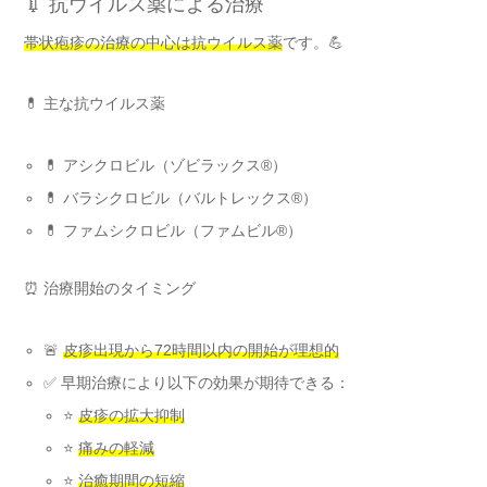
💉 抗ウイルス薬による治療
帯状疱疹の治療の中心は抗ウイルス薬
です。💪
💊 主な抗ウイルス薬
💊 アシクロビル（ゾビラックス®）
💊 バラシクロビル（バルトレックス®）
💊 ファムシクロビル（ファムビル®）
⏰ 治療開始のタイミング
🚨
皮疹出現から72時間以内の開始が理想的
✅ 早期治療により以下の効果が期待できる：
⭐
皮疹の拡大抑制
⭐
痛みの軽減
⭐
治癒期間の短縮