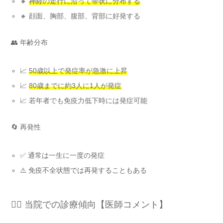
🔸
神経の走行に沿って帯状に分布する
🔸 顔面、胸部、腹部、背部に好発する
👥 年齢分布
📈
50歳以上で発症率が急激に上昇
📈
80歳までに約3人に1人が発症
📈 若年者でも免疫力低下時には発症可能
🔄 再発性
✅ 通常は一生に一度の発症
⚠️ 免疫不全状態では再発することもある
👨‍⚕️ 当院での診療傾向【医師コメント】