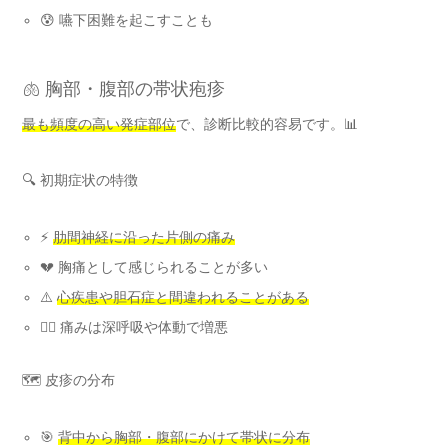
😰 嚥下困難を起こすことも
🫁 胸部・腹部の帯状疱疹
最も頻度の高い発症部位
で、診断比較的容易です。📊
🔍 初期症状の特徴
⚡
肋間神経に沿った片側の痛み
💔 胸痛として感じられることが多い
⚠️
心疾患や胆石症と間違われることがある
😮‍💨 痛みは深呼吸や体動で増悪
🗺️ 皮疹の分布
🎯
背中から胸部・腹部にかけて帯状に分布