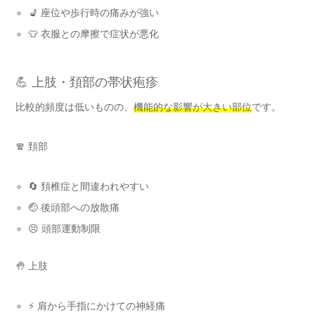
💺 座位や歩行時の痛みが強い
👕 衣服との摩擦で症状が悪化
💪 上肢・頚部の帯状疱疹
比較的頻度は低いものの、
機能的な影響が大きい部位
です。
🧣 頚部
🔄 頚椎症と間違われやすい
🤕 後頭部への放散痛
😣 頭部運動制限
🤚 上肢
⚡ 肩から手指にかけての神経痛