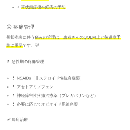
⭐
帯状疱疹後神経痛の予防
😖 疼痛管理
帯状疱疹に伴う
痛みの管理は、患者さんのQOL向上と後遺症予
防に重要
です。💡
💊 急性期の疼痛管理
💊 NSAIDs（非ステロイド性抗炎症薬）
💊 アセトアミノフェン
💊 神経障害性疼痛治療薬（プレガバリンなど）
💊 必要に応じてオピオイド系鎮痛薬
🩹 局所治療