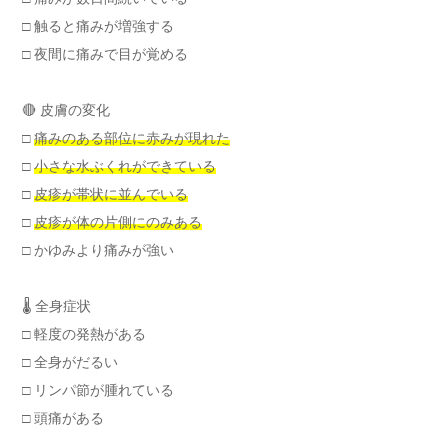
□ 触ると痛みが増強する
□ 夜間に痛みで目が覚める
🔴 皮膚の変化
□
痛みのある部位に赤みが現れた
□
小さな水ぶくれができている
□
皮疹が帯状に並んでいる
□
皮疹が体の片側にのみある
□ かゆみより痛みが強い
🌡️ 全身症状
□ 軽度の発熱がある
□ 全身がだるい
□ リンパ節が腫れている
□ 頭痛がある