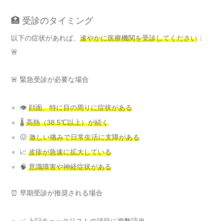
🏥 受診のタイミング
以下の症状があれば、
速やかに医療機関を受診してください
：
🚨
🚨 緊急受診が必要な場合
👁️
顔面、特に目の周りに症状がある
🌡️
高熱（38.5℃以上）が続く
😖
激しい痛みで日常生活に支障がある
📈
皮疹が急速に拡大している
🧠
意識障害や神経症状がある
⏰ 早期受診が推奨される場合