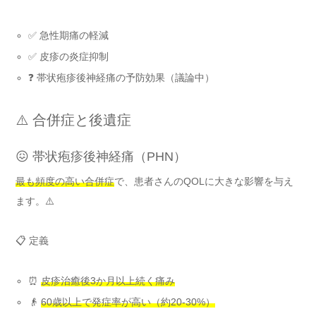
✅ 急性期痛の軽減
✅ 皮疹の炎症抑制
❓ 帯状疱疹後神経痛の予防効果（議論中）
⚠️ 合併症と後遺症
😖 帯状疱疹後神経痛（PHN）
最も頻度の高い合併症
で、患者さんのQOLに大きな影響を与え
ます。⚠️
📋 定義
⏰
皮疹治癒後3か月以上続く痛み
👴
60歳以上で発症率が高い（約20-30%）