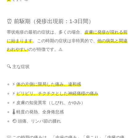
⏰ 前駆期（発疹出現前：1-3日間）
帯状疱疹の最初の症状は、多くの場合、
皮膚に発疹が現れる前
に始まります
。この時期の症状は非特異的で、
他の病気と間違
われやすい
のが特徴です。⚠️
🔍 主な症状
⚡
体の片側に限局した痛み、違和感
⚡
ピリピリ、チクチクとした神経痛様の痛み
⚡ 皮膚の知覚異常（しびれ、かゆみ）
🌡️ 軽度の発熱、全身倦怠感
🤕 頭痛、リンパ節の腫れ
💡 この時期の痛みは、
「虫歯の痛み」「肩こり」「内臓の痛