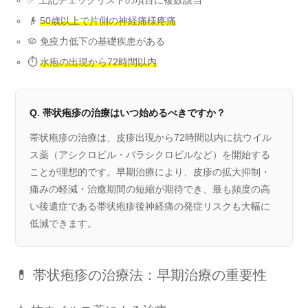
✅ 上記チェックリストの項目に複数該当
👴
50歳以上で片側の神経痛様疼痛
🦠 免疫力低下の基礎疾患がある
⏱️
水疱の出現から72時間以内
Q. 帯状疱疹の治療はいつ始めるべきですか？
帯状疱疹の治療は、皮疹出現から72時間以内に抗ウイル
ス薬（アシクロビル・バラシクロビルなど）を開始する
ことが理想的です。早期治療により、皮疹の拡大抑制・
痛みの軽減・治癒期間の短縮が期待でき、最も頻度の高
い後遺症である帯状疱疹後神経痛の発症リスクも大幅に
低減できます。
💊 帯状疱疹の治療法：早期治療の重要性