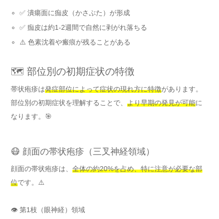
✅ 潰瘍面に痂皮（かさぶた）が形成
✅ 痂皮は約1-2週間で自然に剥がれ落ちる
⚠️ 色素沈着や瘢痕が残ることがある
🗺️ 部位別の初期症状の特徴
帯状疱疹は
発症部位によって症状の現れ方に特徴
があります。
部位別の初期症状を理解することで、
より早期の発見が可能
に
なります。🎯
😷 顔面の帯状疱疹（三叉神経領域）
顔面の帯状疱疹は、
全体の約20%を占め、特に注意が必要な部
位
です。⚠️
👁️ 第1枝（眼神経）領域