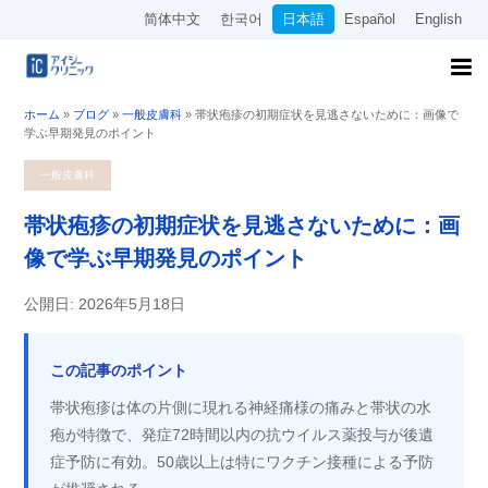
简体中文
한국어
日本語
Español
English
ホーム
»
ブログ
»
一般皮膚科
»
帯状疱疹の初期症状を見逃さないために：画像で
学ぶ早期発見のポイント
一般皮膚科
帯状疱疹の初期症状を見逃さないために：画
像で学ぶ早期発見のポイント
公開日: 2026年5月18日
この記事のポイント
帯状疱疹は体の片側に現れる神経痛様の痛みと帯状の水
疱が特徴で、発症72時間以内の抗ウイルス薬投与が後遺
症予防に有効。50歳以上は特にワクチン接種による予防