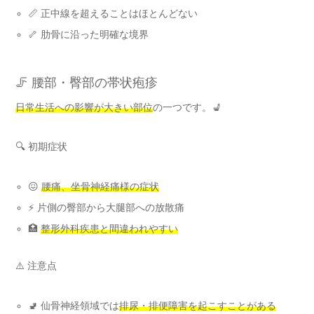
📏 正中線を超えることはほとんどない
🦴 肋骨に沿った明確な境界
🦵 腰部・臀部の帯状疱疹
日常生活への影響が大きい部位
の一つです。💺
🔍 初期症状
😖
腰痛、坐骨神経痛様の症状
⚡ 片側の臀部から大腿部への放散痛
🏥
整形外科疾患と間違われやすい
⚠️ 注意点
🚽 仙骨神経領域では
排尿・排便障害を起こすことがある