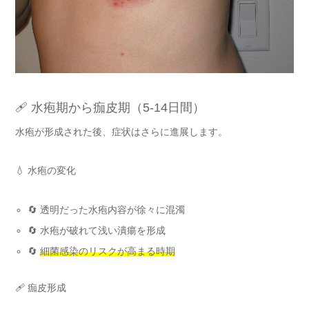
🩹 水疱期から痂皮期（5-14日間）
水疱が形成された後、症状はさらに進展します。
💧 水疱の変化
🔄 透明だった水疱内容が徐々に混濁
🔄 水疱が破れて浅い潰瘍を形成
🔄
細菌感染のリスクが高まる時期
🩹 痂皮形成