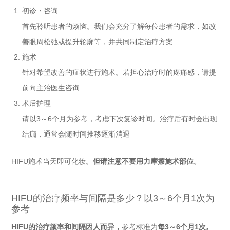
初诊・咨询
首先聆听患者的烦恼。我们会充分了解每位患者的需求，如改
善眼周松弛或提升轮廓等，并共同制定治疗方案
施术
针对希望改善的症状进行施术。若担心治疗时的疼痛感，请提
前向主治医生咨询
术后护理
请以3～6个月为参考，考虑下次复诊时间。治疗后有时会出现
结痂，通常会随时间推移逐渐消退
HIFU施术当天即可化妆。
但请注意不要用力摩擦施术部位。
HIFU的治疗频率与间隔是多少？以3～6个月1次为
参考
HIFU的治疗频率和间隔因人而异，
参考标准为
每3～6个月1次。