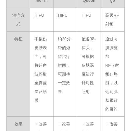
mer III
Queen
ge
治疗方
HIFU
HIFU
HIFU
高频RF
式
射频
特征
不损伤
约20分
配备3种
通过向
皮肤表
钟的短
探头，
肌肤施
面，可
暂治疗
可根据
加
将超声
时间，
皮肤深
RF（射
波照射
可期待
度进行
频）热
至真皮
一定效
针对性
能，以
层及筋
果
照射
达到肌
膜
肤紧致
的目的
效果
・改善
・改善
・改善
・改善