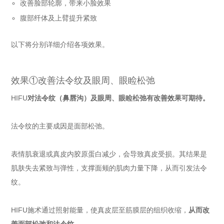
改善脸部轮廓，带来小脸效果
腹部纤体及上臂提升紧致
以下将分别详细介绍各项效果。
效果①改善法令纹及眼周、眼睑松弛
HIFU
对法令纹（鼻唇沟）及眼周、眼睑松弛有改善效果可期待。
法令纹的主要成因是面部松弛。
表情肌衰退或真皮内胶原蛋白减少，会导致真皮受损。其结果是
肌肤失去紧致与弹性，支撑面颊的肌肉力量下降，从而引发法令
纹。
HIFU施术通过照射能量，使真皮层至筋膜层的组织收缩，
从而改