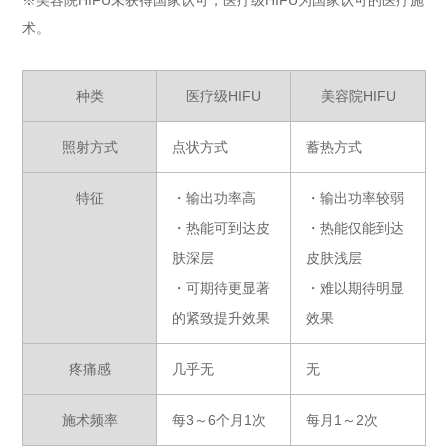
※美容院HIFU未获得国家认可，医疗级HIFU为国家认可的医疗施
术。
种类
医疗级HIFU
美容院HIFU
照射方式
点状方式
蓄热方式
特征
・输出功率高
・输出功率较弱
・热能可到达皮
・热能仅能到达
肤深层
皮肤浅层
・可期待更显著
・难以期待明显
的紧致提升效果
效果
疼痛感
几乎无
无
施术频率
每3～6个月1次
每月1～2次