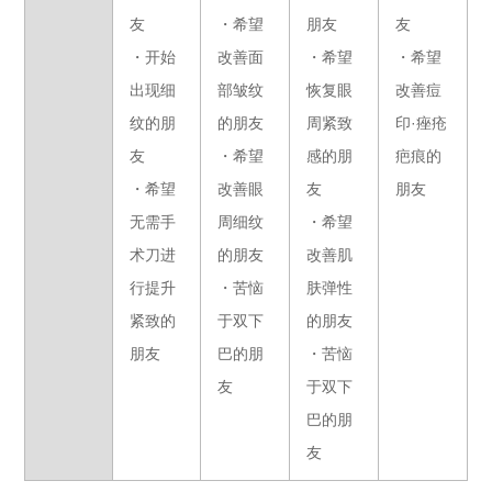
友
・希望
朋友
友
・开始
改善面
・希望
・希望
出现细
部皱纹
恢复眼
改善痘
纹的朋
的朋友
周紧致
印·痤疮
友
・希望
感的朋
疤痕的
・希望
改善眼
友
朋友
无需手
周细纹
・希望
术刀进
的朋友
改善肌
行提升
・苦恼
肤弹性
紧致的
于双下
的朋友
朋友
巴的朋
・苦恼
友
于双下
巴的朋
友