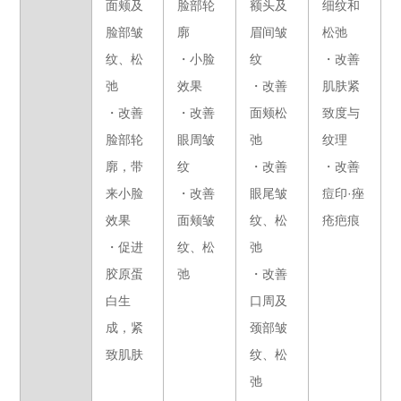
面颊及
脸部轮
额头及
细纹和
脸部皱
廓
眉间皱
松弛
纹、松
・小脸
纹
・改善
弛
效果
・改善
肌肤紧
・改善
・改善
面颊松
致度与
脸部轮
眼周皱
弛
纹理
廓，带
纹
・改善
・改善
来小脸
・改善
眼尾皱
痘印·痤
效果
面颊皱
纹、松
疮疤痕
・促进
纹、松
弛
胶原蛋
弛
・改善
白生
口周及
成，紧
颈部皱
致肌肤
纹、松
弛