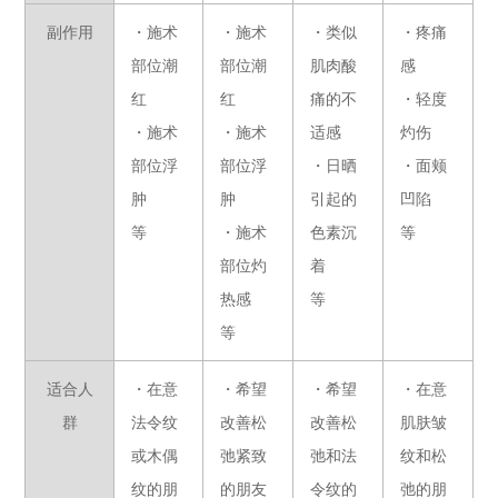
副作用
・施术
・施术
・类似
・疼痛
部位潮
部位潮
肌肉酸
感
红
红
痛的不
・轻度
・施术
・施术
适感
灼伤
部位浮
部位浮
・日晒
・面颊
肿
肿
引起的
凹陷
等
・施术
色素沉
等
部位灼
着
热感
等
等
适合人
・在意
・希望
・希望
・在意
群
法令纹
改善松
改善松
肌肤皱
或木偶
弛紧致
弛和法
纹和松
纹的朋
的朋友
令纹的
弛的朋