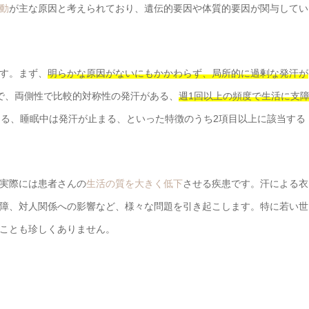
動
が主な原因と考えられており、遺伝的要因や体質的要因が関与してい
す。まず、
明らかな原因がないにもかかわらず、局所的に過剰な発汗が
で、両側性で比較的対称性の発汗がある、
週1回以上の頻度で生活に支
ある、睡眠中は発汗が止まる、といった特徴のうち2項目以上に該当する
実際には患者さんの
生活の質を大きく低下
させる疾患です。汗による衣
障、対人関係への影響など、様々な問題を引き起こします。特に若い世
ことも珍しくありません。