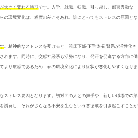
が大きく変わる時期
です。入学、就職、転職、引っ越し、部署異動な
らの環境変化は、程度の差こそあれ、誰にとってもストレスの原因とな
す
。精神的なストレスを受けると、視床下部-下垂体-副腎系が活性化さ
されます。同時に、交感神経系も活発になり、発汗を促進する方向に働
てより敏感であるため、春の環境変化により症状が悪化しやすくなりま
なストレス要因となります。初対面の人との握手や、新しい職場での第
を誘発し、それがさらなる不安を生むという悪循環を引き起こすことが