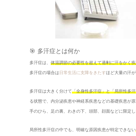
🎯 多汗症とは何か
多汗症は、
体温調節の必要性を超えて過剰に汗をかく疾
多汗症の場合は
日常生活に支障をきたす
ほど大量の汗が
多汗症は大きく分けて
「全身性多汗症」と「局所性多汗
る状態で、内分泌疾患や神経系疾患などの基礎疾患が原
手のひら、足の裏、わきの下、頭部、顔面などに限定し
局所性多汗症の中でも、明確な原因疾患が特定できない