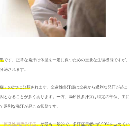
患
です。正常な発汗は体温を一定に保つための重要な生理機能ですが、
分泌されます。
症」の2つに分類
されます。全身性多汗症は全身から過剰な発汗が起こ
因となることが多くあります。一方、局所性多汗症は特定の部位、主に
て過剰な発汗が起こる状態です。
「
原発性局所多汗症
」が最も一般的で、多汗症患者の約90%を占めてい