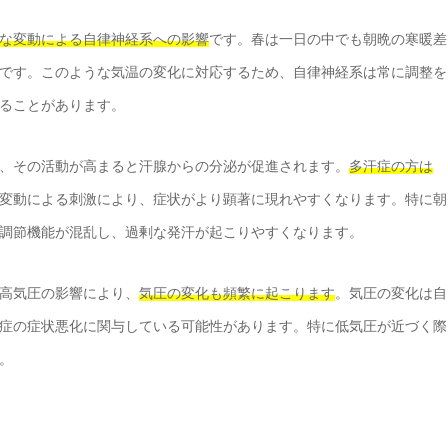
な変動による自律神経系への影響
です。春は一日の中でも朝晩の寒暖差
です。このような気温の変化に対応するため、自律神経系は常に調整を
ることがあります。
、その活動が高まると汗腺からの分泌が促進されます。
多汗症の方は
変動による刺激により、症状がより顕著に現れやすくなります。特に朝
調節機能が混乱し、過剰な発汗が起こりやすくなります。
高気圧の影響により、
気圧の変化も頻繁に起こります
。気圧の変化は自
症の症状悪化に関与している可能性があります。特に低気圧が近づく際
。