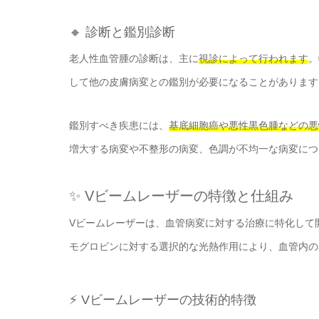
🔸 診断と鑑別診断
老人性血管腫の診断は、主に
視診によって行われます
。
して他の皮膚病変との鑑別が必要になることがあります
鑑別すべき疾患には、
基底細胞癌や悪性黒色腫などの悪
増大する病変や不整形の病変、色調が不均一な病変につ
✨ Vビームレーザーの特徴と仕組み
Vビームレーザーは、血管病変に対する治療に特化して
モグロビンに対する選択的な光熱作用により、血管内の
⚡ Vビームレーザーの技術的特徴