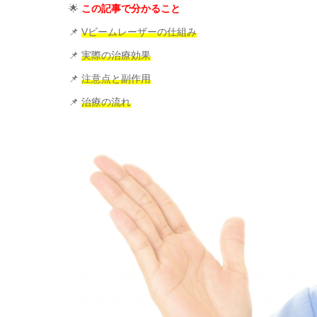
🌟
この記事で分かること
📌
Vビームレーザーの仕組み
📌
実際の治療効果
📌
注意点と副作用
📌
治療の流れ