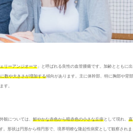
ェリーアンジオーマ
」と呼ばれる良性の血管腫瘍です。加齢とともに出
もに数や大きさが増加する
傾向があります。主に体幹部、特に胸部や背
ます。
外観については、
鮮やかな赤色から暗赤色の小さな丘疹
として現れ、
直
す。形状は円形から楕円形で、境界明瞭な隆起性病変として観察されま