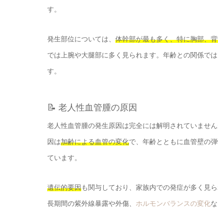
す。
発生部位については、
体幹部が最も多く、特に胸部、背
では上腕や大腿部に多く見られます。年齢との関係では
す。
📝 老人性血管腫の原因
老人性血管腫の発生原因は完全には解明されていません
因は
加齢による血管の変化
で、年齢とともに血管壁の弾
ています。
遺伝的要因
も関与しており、家族内での発症が多く見ら
長期間の紫外線暴露や外傷、
ホルモンバランスの変化
な