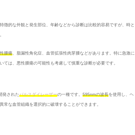
特徴的な外観と発生部位、年齢などから診断は比較的容易ですが、時と
。
性腫瘍
、脂漏性角化症、血管拡張性肉芽腫などがあります。特に急激に
いては、悪性腫瘍の可能性も考慮して慎重な診断が必要です。
開発された
パルスダイレーザー
の一種です。
595nmの波長
を使用し、ヘ
異常な血管組織を選択的に破壊することができます。