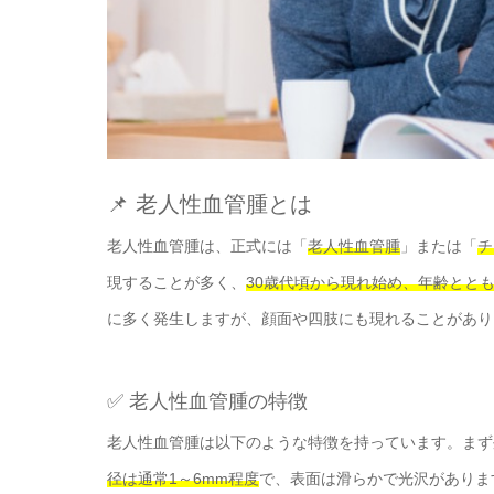
📌 老人性血管腫とは
老人性血管腫は、正式には「
老人性血管腫
」または「
チ
現することが多く、
30歳代頃から現れ始め、年齢とと
に多く発生しますが、顔面や四肢にも現れることがあり
✅ 老人性血管腫の特徴
老人性血管腫は以下のような特徴を持っています。まず
径は通常1～6mm程度
で、表面は滑らかで光沢がありま