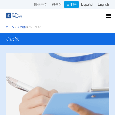
简体中文
한국어
日本語
Español
English
ホーム
»
その他
»
ページ 42
その他